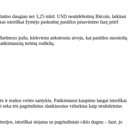
platino daugiau nei 3,25 mlrd. USD neatidėliotinų Bitcoin, laikinai
as istoriškai žymėjo paskutinę pasiūlos įsisavinimo fazę prieš
tinezo įrašu, kiekvienu ankstesniu atveju, kai pasiūlos nuostolių
patikimiausių turimų rodiklių.
ir realios vertės santykiu. Patikimiausi kaupimo langai istoriškai
 seka tris pagrindinius slankiuosius vidurkius kaip struktūrinius
rijos, istoriškai siejama su pagrindiniais ciklo dugnu – fazė, jo