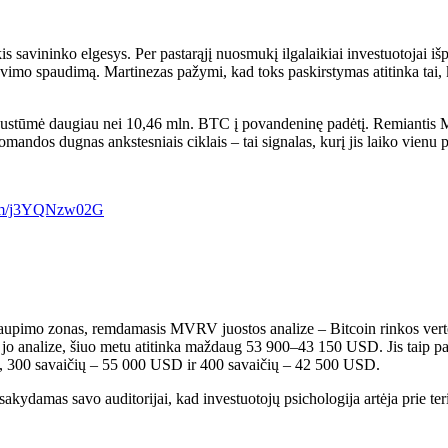
s savininko elgesys. Per pastarąjį nuosmukį ilgalaikiai investuotojai iš
vimo spaudimą. Martinezas pažymi, kad toks paskirstymas atitinka tai, k
nustūmė daugiau nei 10,46 mln. BTC į povandeninę padėtį. Remiantis Mar
mandos dugnas ankstesniais ciklais – tai signalas, kurį jis laiko vienu 
.com/j3YQNzw02G
aupimo zonas, remdamasis MVRV juostos analize – Bitcoin rinkos vertės 
s jo analize, šiuo metu atitinka maždaug 53 900–43 150 USD. Jis taip pat
SD, 300 savaičių – 55 000 USD ir 400 savaičių – 42 500 USD.
ydamas savo auditorijai, kad investuotojų psichologija artėja prie terito