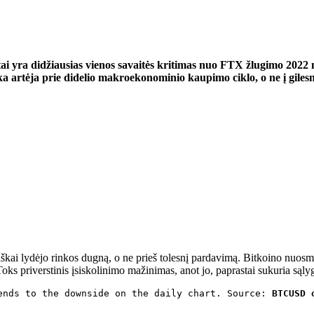
ai yra didžiausias vienos savaitės kritimas nuo FTX žlugimo 2022 m
a artėja prie didelio makroekonominio kaupimo ciklo, o ne į gilesn
riškai lydėjo rinkos dugną, o ne prieš tolesnį pardavimą. Bitkoino nuo
Toks priverstinis įsiskolinimo mažinimas, anot jo, paprastai sukuria sąl
ends to the downside on the daily chart. Source: 
BTCUSD 