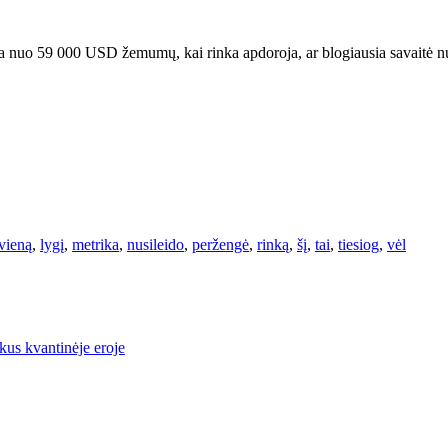
nuo 59 000 USD žemumų, kai rinka apdoroja, ar blogiausia savaitė nuo
vieną
,
lygį
,
metrika
,
nusileido
,
peržengė
,
rinką
,
šį
,
tai
,
tiesiog
,
vėl
kus kvantinėje eroje