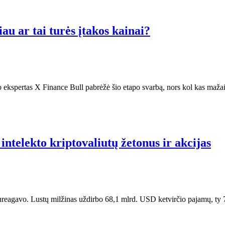
u ar tai turės įtakos kainai?
ekspertas X Finance Bull pabrėžė šio etapo svarbą, nors kol kas mažai
intelekto kriptovaliutų žetonus ir akcijas
reagavo. Lustų milžinas uždirbo 68,1 mlrd. USD ketvirčio pajamų, ty