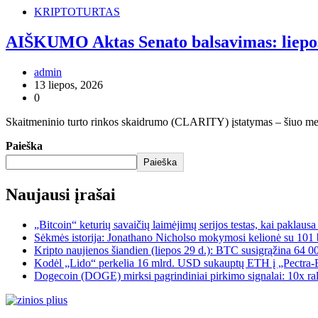
KRIPTOTURTAS
AIŠKUMO Aktas Senato balsavimas: liepos
admin
13 liepos, 2026
0
Skaitmeninio turto rinkos skaidrumo (CLARITY) įstatymas – šiuo metu K
Paieška
Paieška
Naujausi įrašai
„Bitcoin“ keturių savaičių laimėjimų serijos testas, kai paklaus
Sėkmės istorija: Jonathano Nicholso mokymosi kelionė su 101 
Kripto naujienos šiandien (liepos 29 d.): BTC susigrąžina 64 0
Kodėl „Lido“ perkelia 16 mlrd. USD sukauptų ETH į „Pectra-Er
Dogecoin (DOGE) mirksi pagrindiniai pirkimo signalai: 10x ral