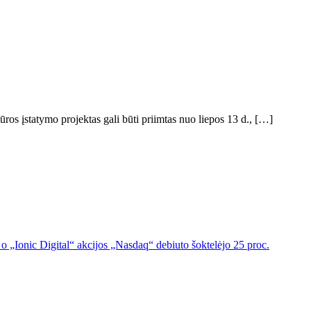
os įstatymo projektas gali būti priimtas nuo liepos 13 d., […]
o „Ionic Digital“ akcijos „Nasdaq“ debiuto šoktelėjo 25 proc.