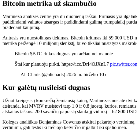
Bitcoin metrika už skambučio
Martinezo analizės centre yra du duomenų taškai. Pirmasis yra ilgalaiki
padidindami valiutos atsargas ir padidindami galimą trumpalaikį parda
pradedant kaupimą.
Antrasis yra nuostolingas tiekimas. Bitcoin kritimas iki 59 000 USD 
metrika peržengė 10 milijonų slenkstį, buvo tiksliai nustatytas makroko
Bitcoin $BTC rinkos dugnas yra arčiau nei manote.
Štai kur planuoju pirkti. https://t.co/DrI4OJXnL7
pic.twitter
— Ali Charts (@alicharts) 2026 m. birželio 10 d
Kur galėtų nusileisti dugnas
Užuot kreipęsis į konkrečią žemiausią kainą, Martinezas nustatė dvi k
atsiranda, kai MVRV nusistovi tarp 1,0 ir 0,8 juostų, kurios, remianti
atskaitos taškus: 200 savaičių paprastą slankųjį vidurkį – 62 800 U
Kolegas analitikas Benjaminas Cowenas atskirai pakartojo vertinimą, sak
vertinimu, gali tęstis iki trečiojo ketvirčio ir galbūt iki spalio mėn.