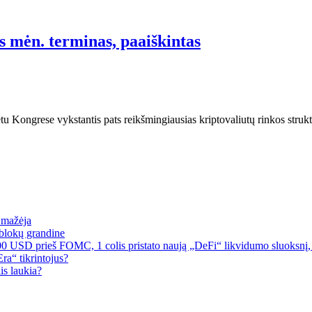
 mėn. terminas, paaiškintas
ongrese vykstantis pats reikšmingiausias kriptovaliutų rinkos struktūr
a mažėja
blokų grandine
00 USD prieš FOMC, 1 colis pristato naują „DeFi“ likvidumo sluoksnį, 
a“ tikrintojus?
is laukia?