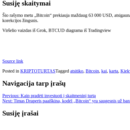
Susiję skaitymai
Šio rašymo metu „Bitcoin“ prekiauja maždaug 63 000 USD, atsigauna 
korekcijos žingsnis.
Viršelio vaizdas iš Grok, BTCUD diagrama iš Tradingview
Source link
Posted in
KRIPTOTURTAS
Tagged
atsitiko
,
Bitcoin
,
kai
,
kartą
,
Kiek
Navigacija tarp įrašų
Previous:
Kaip pradėti investuoti į skaitmeninį turtą
Next:
Timas Draperis paaiškina, kodėl „Bitcoin“ yra saugesnis už ban
Susiję įrašai