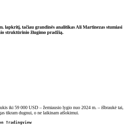
. lapkritį, tačiau grandinės analitikas Ali Martinezas stumiasi
io struktūrinio žlugimo pradžią.
smukis iki 59 000 USD – žemiausio lygio nuo 2024 m. – išbraukė tai,
ygas tikram dugnui, o ne laikinam atšokimui.
on Tradingview 