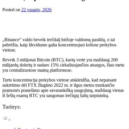
Posted on
22 vasario, 2026
„Binance“ valdo beveik trečdalį biržoje valdomų pasiūlų, o tai
pabrėžia, kaip likvidumo galia koncentruojasi keliose prekybos
vietose.
Beveik 3 milijonai Bitcoin (BTC), kurių vertė yra maždaug 200
milijardų dolerių ir sudaro 15% cirkuliuojančios atsargos, šiuo metu
yra centralizuotose mainų platformose.
Turto koncentracija prekybos vietose atskleidžia, kad nepaisant
sukrėtimo dėl FTX žlugimo 2022 m. ir ilgus metus trunkančio
pramonės pranešimo apie savarankišką saugojimą, maždaug vienas
iš šešių esamų BTC yra saugomas trečiųjų šalių tarpininkų.
Turinys: