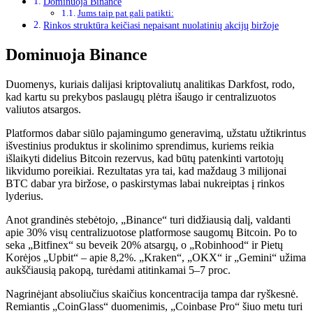
Dominuoja Binance
Jums taip pat gali patikti:
Rinkos struktūra keičiasi nepaisant nuolatinių akcijų biržoje
Dominuoja Binance
Duomenys, kuriais dalijasi kriptovaliutų analitikas Darkfost, rodo,
kad kartu su prekybos paslaugų plėtra išaugo ir centralizuotos
valiutos atsargos.
Platformos dabar siūlo pajamingumo generavimą, užstatu užtikrintus
išvestinius produktus ir skolinimo sprendimus, kuriems reikia
išlaikyti didelius Bitcoin rezervus, kad būtų patenkinti vartotojų
likvidumo poreikiai. Rezultatas yra tai, kad maždaug 3 milijonai
BTC dabar yra biržose, o paskirstymas labai nukreiptas į rinkos
lyderius.
Anot grandinės stebėtojo, „Binance“ turi didžiausią dalį, valdanti
apie 30% visų centralizuotose platformose saugomų Bitcoin. Po to
seka „Bitfinex“ su beveik 20% atsargų, o „Robinhood“ ir Pietų
Korėjos „Upbit“ – apie 8,2%. „Kraken“, „OKX“ ir „Gemini“ užima
aukščiausią pakopą, turėdami atitinkamai 5–7 proc.
Nagrinėjant absoliučius skaičius koncentracija tampa dar ryškesnė.
Remiantis „CoinGlass“ duomenimis, „Coinbase Pro“ šiuo metu turi