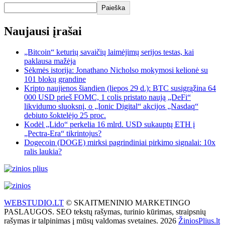
Paieška
Naujausi įrašai
„Bitcoin“ keturių savaičių laimėjimų serijos testas, kai
paklausa mažėja
Sėkmės istorija: Jonathano Nicholso mokymosi kelionė su
101 blokų grandine
Kripto naujienos šiandien (liepos 29 d.): BTC susigrąžina 64
000 USD prieš FOMC, 1 colis pristato naują „DeFi“
likvidumo sluoksnį, o „Ionic Digital“ akcijos „Nasdaq“
debiuto šoktelėjo 25 proc.
Kodėl „Lido“ perkelia 16 mlrd. USD sukauptų ETH į
„Pectra-Era“ tikrintojus?
Dogecoin (DOGE) mirksi pagrindiniai pirkimo signalai: 10x
ralis laukia?
WEBSTUDIO.LT
© SKAITMENINIO MARKETINGO
PASLAUGOS. SEO tekstų rašymas, turinio kūrimas, straipsnių
rašymas ir talpinimas į mūsų valdomas svetaines. 2026
ŽiniosPlius.lt