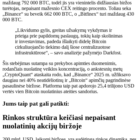
maždaug 792 000 BTC, todėl jis yra vienintelis didžiausias biržos
turėtojas, nepaisant mažesnio CEX reitingo procento. Toliau seka
„Binance“ su beveik 662 000 BTC, o „Bitfinex“ turi maždaug 430
000 BTC.
„Likvidumo gylis, greitas užsakymų vykdymas ir
prieiga prie papildomų paslaugų, tokių kaip skolinimas
ir investavimas, padeda išlaikyti didelę Bitcoin
cirkuliuojančio tiekimo dalį šiose centralizuotose
infrastruktūrose“, – savo analizėje pažymėjo Darkfost.
Šis stebėjimas sutampa su prekybos apimties duomenimis,
rodančiais nuolatinę veiklos koncentraciją, o ankstesnių metų
„CryptoQuant“ ataskaita rodo, kad „Binance“ 2025 m. užfiksavo
daugiau nei 40% neatidėliotinų ir „Bitcoin“ apimčių pagrindinėse
pasaulinėse biržose. Platforma taip pat apdorojo 25,4 trilijono USD
vertės vien Bitcoin nuolatinius ateities sandorius.
Jums taip pat gali patikti:
Rinkos struktūra keičiasi nepaisant
nuolatinių akcijų biržoje
200 mlrd. USD, laikomi biržose, yra sudėtinga rinkos dinamika, nes,