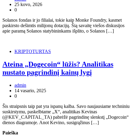
25 kovo, 2026
0
Solanos fondas ir jo filialai, tokie kaip Monke Foundry, kasmet
paskirsto dešimtis milijonų dotacijų. Šią savaitę viešos diskusijos
apie paramą Solanos statybininkams išplito, o Solanos […]
KRIPTOTURTAS
Ateina „Dogecoin“ lūžis? Analitikas
nustato pagrindinį kainų lygį
admin
14 vasario, 2025
0
Šis straipsnis taip pat yra ispanų kalba. Savo naujausiame techniniu
suskirstymu, paskelbtame „X“, analitikas Kevinas
(@KEV_CAPITAL_TA) pabrėžė pagrindinę slenkstį „Dogecoin“
dienos diagramoje. Anot Kevino, susigrąžinus […]
Paieška