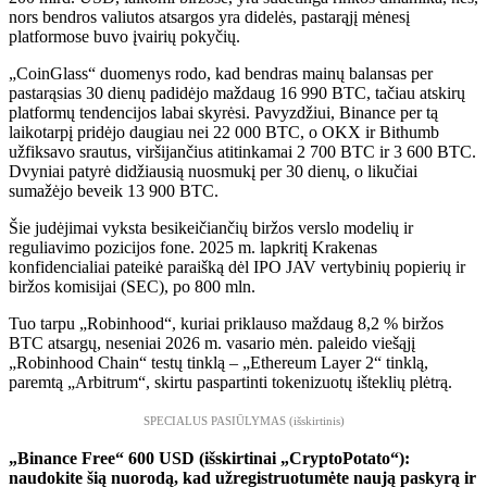
nors bendros valiutos atsargos yra didelės, pastarąjį mėnesį
platformose buvo įvairių pokyčių.
„CoinGlass“ duomenys rodo, kad bendras mainų balansas per
pastarąsias 30 dienų padidėjo maždaug 16 990 BTC, tačiau atskirų
platformų tendencijos labai skyrėsi. Pavyzdžiui, Binance per tą
laikotarpį pridėjo daugiau nei 22 000 BTC, o OKX ir Bithumb
užfiksavo srautus, viršijančius atitinkamai 2 700 BTC ir 3 600 BTC.
Dvyniai patyrė didžiausią nuosmukį per 30 dienų, o likučiai
sumažėjo beveik 13 900 BTC.
Šie judėjimai vyksta besikeičiančių biržos verslo modelių ir
reguliavimo pozicijos fone. 2025 m. lapkritį Krakenas
konfidencialiai pateikė paraišką dėl IPO JAV vertybinių popierių ir
biržos komisijai (SEC), po 800 mln.
Tuo tarpu „Robinhood“, kuriai priklauso maždaug 8,2 % biržos
BTC atsargų, neseniai 2026 m. vasario mėn. paleido viešąjį
„Robinhood Chain“ testų tinklą – „Ethereum Layer 2“ tinklą,
paremtą „Arbitrum“, skirtu paspartinti tokenizuotų išteklių plėtrą.
SPECIALUS PASIŪLYMAS (išskirtinis)
„Binance Free“ 600 USD (išskirtinai „CryptoPotato“):
naudokite šią nuorodą, kad užregistruotumėte naują paskyrą ir