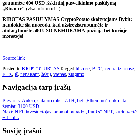
gautumėte 600 USD išskirtinį pasveikinimo pasiūlymą
„Binance“
(visa informacija).
RIBOTAS PASIŪLYMAS CryptoPotato skaitytojams Bybit:
naudokite šią nuorodą, kad užsiregistruotumėte ir
atidarytumėte 500 USD NEMOKAMĄ poziciją bet kurioje
monetoje!
Source link
Posted in
KRIPTOTURTAS
Tagged
biržose
,
BTC
,
centralizuotose
,
FTX
,
iš
,
nepaisant
,
šešių
,
vienas
,
žlugimo
Navigacija tarp įrašų
Previous:
Aukso, sidabro ralis į ATH, bet „Ethereum“ nukrenta
žemiau 3100 USD
Next:
NFT investuotojas tariamai prarado „Punks“ NFT, kurių vertė
+ 1 mln.
Susiję įrašai