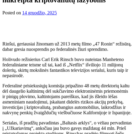
Posted on
14 gruodžio, 2025
Rinšui, geriausiai žinomam už 2013 metų filmo „47 Ronin“ režisūrą,
dabar gresia nuosprendis po federalinės žiuri sprendimo.
Holivudo režisierius Carl Erik Rinsch buvo nuteistas Manheteno
federaliniame teisme už tai, kad iš „Netflix“ išviliojo 11 milijonų
dolerių, skirtų mokslinės fantastikos televizijos serialui, kuris taip ir
nepasirodė.
Federalinė prisiekusiųjų komisija pripažino 48 metų direktorių kaltu
dėl daugelio kaltinimų dėl sukčiavimo elektroninėmis priemonėmis
ir pinigų plovimo, kaltintojams pareiškus, kad jis išleido lėšas
asmeniniam naudojimui, įskaitant didelės rizikos akcijų prekybą,
investicijas į kriptovaliutą, prabangius automobilius, laikrodžius ir
nakvynę penkių žvaigždučių viešbučiuose Kalifornijoje ir Ispanijoje.
Serialas, iš pradžių pavadintas „Baltasis arklys“, o vėliau pervadintas
į „Užkariavimą“, anksčiau jau buvo gavęs maždaug 44 mln. Prieš
pristatydamas projektą studijoms, Rinschas pradėjo filmuoti šešis