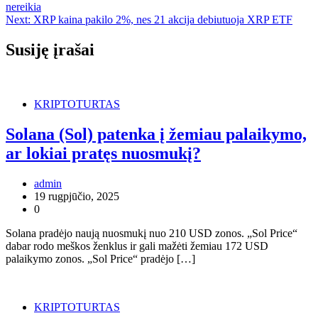
nereikia
tarp
Next:
XRP kaina pakilo 2%, nes 21 akcija debiutuoja XRP ETF
įrašų
Susiję įrašai
KRIPTOTURTAS
Solana (Sol) patenka į žemiau palaikymo,
ar lokiai pratęs nuosmukį?
admin
19 rugpjūčio, 2025
0
Solana pradėjo naują nuosmukį nuo 210 USD zonos. „Sol Price“
dabar rodo meškos ženklus ir gali mažėti žemiau 172 USD
palaikymo zonos. „Sol Price“ pradėjo […]
KRIPTOTURTAS