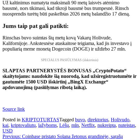
Už kaltinimus numatyta maksimali 90 metų laisvės atėmimo
bausmė, nors tikimasi, kad tikroji bausmė bus trumpesnė. Rinsch
nuosprendis turėtų būti paskelbtas 2026 metų balandžio 17 dieną.
Jums taip pat gali patikti:
Rinschas buvo suimtas šių metų kovą Vakarų Holivude,
Kalifornijoje. Ankstesnėse ataskaitose teigiama, kad jis investavo į
populiarią meme monetą Dogecoin (DOGE) ir uždirbo 27 mln.
SPECIALUS PASIŪLYMAS (išskirtinis)
SLAPTAS PARTNERYSTĖS BONUSAS „CryptoPotato“
skaitytojams: naudokite šią nuorodą, kad užsiregistruotumėte ir
gautumėte 1500 USD išskirtinį „BingX Exchange“
apdovanojimą (pasiūlymas ribotą laiką).
Source link
Posted in
KRIPTOTURTAS
Tagged
buvo
,
direktorius
,
Holivudo
,
kai
,
kriptovaliutų
,
lažyboms
,
Lėšų
,
mln
,
Netflix
,
nukreipta
,
nuteistas
,
USD
Navigacija
Previous:
Coinbase pristato Solana žetonus grandinėje, sąrašų