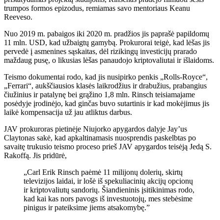
trumpos formos epizodus, remiamas savo mentoriaus Keanu
Reeveso.
Nuo 2019 m. pabaigos iki 2020 m. pradžios jis paprašė papildomų
11 mln. USD, kad užbaigtų gamybą. Prokurorai teigė, kad lėšas jis
pervedė į asmenines sąskaitas, dėl rizikingų investicijų prarado
maždaug pusę, o likusias lėšas panaudojo kriptovaliutai ir išlaidoms.
Teismo dokumentai rodo, kad jis nusipirko penkis „Rolls-Royce“,
„Ferrari“, aukščiausios klasės laikrodžius ir drabužius, prabangius
čiužinius ir patalynę bei grąžino 1,8 mln. Rinsch teisiamajame
posėdyje įrodinėjo, kad ginčas buvo sutartinis ir kad mokėjimus jis
laikė kompensacija už jau atliktus darbus.
JAV prokuroras pietinėje Niujorko apygardos dalyje Jay’us
Claytonas sakė, kad apkaltinamasis nuosprendis paskelbtas po
savaitę trukusio teismo proceso prieš JAV apygardos teisėją Jedą S.
Rakoffą. Jis pridūrė,
„Carl Erik Rinsch paėmė 11 milijonų dolerių, skirtų
televizijos laidai, ir lošė iš spekuliacinių akcijų opcionų
ir kriptovaliutų sandorių. Šiandieninis įsitikinimas rodo,
kad kai kas nors pavogs iš investuotojų, mes stebėsime
pinigus ir pateiksime jiems atsakomybę.”