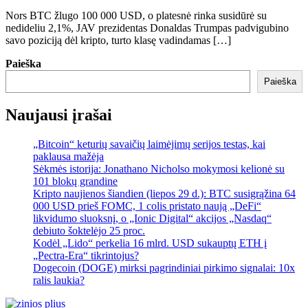
Nors BTC žlugo 100 000 USD, o platesnė rinka susidūrė su
nedideliu 2,1%, JAV prezidentas Donaldas Trumpas padvigubino
savo poziciją dėl kripto, turto klasę vadindamas […]
Paieška
Paieška
Naujausi įrašai
„Bitcoin“ keturių savaičių laimėjimų serijos testas, kai
paklausa mažėja
Sėkmės istorija: Jonathano Nicholso mokymosi kelionė su
101 blokų grandine
Kripto naujienos šiandien (liepos 29 d.): BTC susigrąžina 64
000 USD prieš FOMC, 1 colis pristato naują „DeFi“
likvidumo sluoksnį, o „Ionic Digital“ akcijos „Nasdaq“
debiuto šoktelėjo 25 proc.
Kodėl „Lido“ perkelia 16 mlrd. USD sukauptų ETH į
„Pectra-Era“ tikrintojus?
Dogecoin (DOGE) mirksi pagrindiniai pirkimo signalai: 10x
ralis laukia?