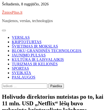
Skip
Šeštadienis, 8 rugpjūčio, 2026
to
ŽiniosPlius.lt
content
Naujienos, verslas, technologijos
VERSLAS
KRIPTOTURTAS
ŠVIETIMAS IR MOKSLAS
BLOKŲ GRANDINĖS TECHNOLOGIJA
JAUNIMO PULSAS
KULTŪRA IR LAISVALAIKIS
TURIZMAS IR KELIONĖS
SPORTAS
SVEIKATA
PASLAUGOS
Ieškoti:
Holivudo direktorius nuteistas po to, kai
11 mln. USD „Netflix“ lėšų buvo
nukreipta kriptovaliutų lažyboms