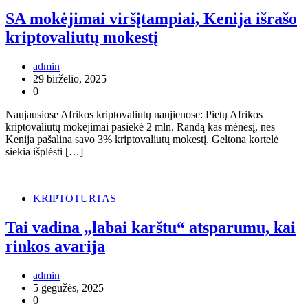
SA mokėjimai viršįtampiai, Kenija išrašo
kriptovaliutų mokestį
admin
29 birželio, 2025
0
Naujausiose Afrikos kriptovaliutų naujienose: Pietų Afrikos
kriptovaliutų mokėjimai pasiekė 2 mln. Randą kas mėnesį, nes
Kenija pašalina savo 3% kriptovaliutų mokestį. Geltona kortelė
siekia išplėsti […]
KRIPTOTURTAS
Tai vadina „labai karštu“ atsparumu, kai
rinkos avarija
admin
5 gegužės, 2025
0