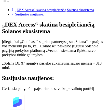
„DEX Access“ skatina besiplečiančią Solanos ekosistemą
Susijusios naujienos:
„DEX Access“ skatina besiplečiančią
Solanos ekosistemą
Įdiegta, kai „Coinbase“ stiprina partnerystę su „Solana“ ir praėjus
vos mėnesiui po to, kai „Coinbase“ paskelbė įsigijusi Solanoje
pagrįstą prekybos platformą „Vector“, siekdama išplėsti savo
prekybos tinkle galimybes.
„Solana DEX“ apimtys pasiekė aukščiausią sausio mėnesį – 313
mlrd.
Susijusios naujienos:
Geriausia piniginė – paįvairinkite savo kriptovaliutų portfelį