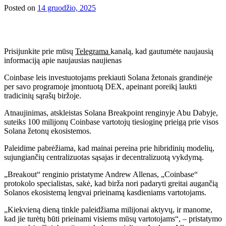
Posted on
14 gruodžio, 2025
Prisijunkite prie mūsų
Telegrama
kanalą, kad gautumėte naujausią
informaciją apie naujausias naujienas
Coinbase leis investuotojams prekiauti Solana žetonais grandinėje
per savo programoje įmontuotą DEX, apeinant poreikį laukti
tradicinių sąrašų biržoje.
Atnaujinimas, atskleistas Solana Breakpoint renginyje Abu Dabyje,
suteiks 100 milijonų Coinbase vartotojų tiesioginę prieigą prie visos
Solana žetonų ekosistemos.
Paleidime pabrėžiama, kad mainai pereina prie hibridinių modelių,
sujungiančių centralizuotas sąsajas ir decentralizuotą vykdymą.
„Breakout“ renginio pristatyme Andrew Allenas, „Coinbase“
protokolo specialistas, sakė, kad birža nori padaryti greitai augančią
Solanos ekosistemą lengvai prieinamą kasdieniams vartotojams.
„Kiekvieną dieną tinkle paleidžiama milijonai aktyvų, ir manome,
kad jie turėtų būti prieinami visiems mūsų vartotojams“, – pristatymo