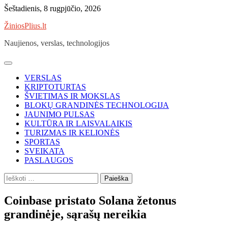
Skip
Šeštadienis, 8 rugpjūčio, 2026
to
ŽiniosPlius.lt
content
Naujienos, verslas, technologijos
VERSLAS
KRIPTOTURTAS
ŠVIETIMAS IR MOKSLAS
BLOKŲ GRANDINĖS TECHNOLOGIJA
JAUNIMO PULSAS
KULTŪRA IR LAISVALAIKIS
TURIZMAS IR KELIONĖS
SPORTAS
SVEIKATA
PASLAUGOS
Ieškoti:
Coinbase pristato Solana žetonus
grandinėje, sąrašų nereikia