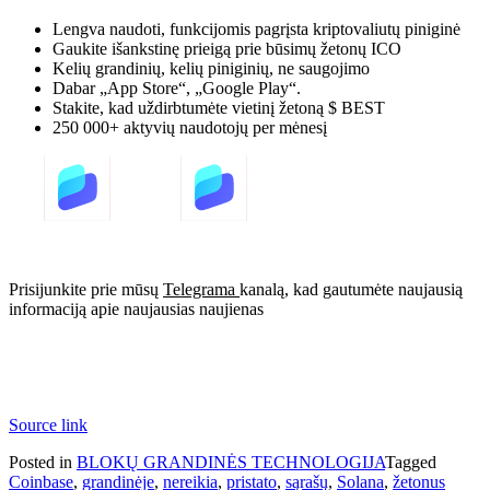
Lengva naudoti, funkcijomis pagrįsta kriptovaliutų piniginė
Gaukite išankstinę prieigą prie būsimų žetonų ICO
Kelių grandinių, kelių piniginių, ne saugojimo
Dabar „App Store“, „Google Play“.
Stakite, kad uždirbtumėte vietinį žetoną $ BEST
250 000+ aktyvių naudotojų per mėnesį
Prisijunkite prie mūsų
Telegrama
kanalą, kad gautumėte naujausią
informaciją apie naujausias naujienas
Source link
Posted in
BLOKŲ GRANDINĖS TECHNOLOGIJA
Tagged
Coinbase
,
grandinėje
,
nereikia
,
pristato
,
sąrašų
,
Solana
,
žetonus