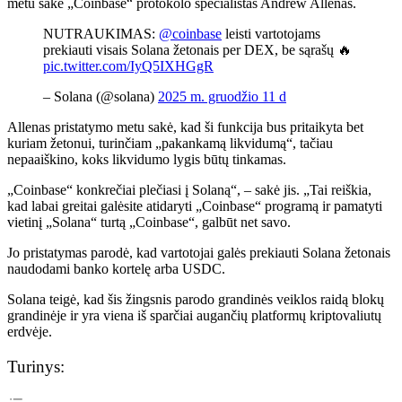
metu sakė „Coinbase“ protokolo specialistas Andrew Allenas.
NUTRAUKIMAS:
@coinbase
leisti vartotojams
prekiauti visais Solana žetonais per DEX, be sąrašų 🔥
pic.twitter.com/IyQ5IXHGgR
– Solana (@solana)
2025 m. gruodžio 11 d
Allenas pristatymo metu sakė, kad ši funkcija bus pritaikyta bet
kuriam žetonui, turinčiam „pakankamą likvidumą“, tačiau
nepaaiškino, koks likvidumo lygis būtų tinkamas.
„Coinbase“ konkrečiai plečiasi į Solaną“, – sakė jis. „Tai reiškia,
kad labai greitai galėsite atidaryti „Coinbase“ programą ir pamatyti
vietinį „Solana“ turtą „Coinbase“, galbūt net savo.
Jo pristatymas parodė, kad vartotojai galės prekiauti Solana žetonais
naudodami banko kortelę arba USDC.
Solana teigė, kad šis žingsnis parodo grandinės veiklos raidą blokų
grandinėje ir yra viena iš sparčiai augančių platformų kriptovaliutų
erdvėje.
Turinys: