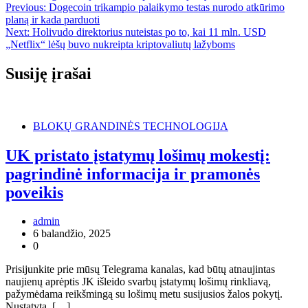
Navigacija
Previous:
Dogecoin trikampio palaikymo testas nurodo atkūrimo
planą ir kada parduoti
tarp
Next:
Holivudo direktorius nuteistas po to, kai 11 mln. USD
įrašų
„Netflix“ lėšų buvo nukreipta kriptovaliutų lažyboms
Susiję įrašai
BLOKŲ GRANDINĖS TECHNOLOGIJA
UK pristato įstatymų lošimų mokestį:
pagrindinė informacija ir pramonės
poveikis
admin
6 balandžio, 2025
0
Prisijunkite prie mūsų Telegrama kanalas, kad būtų atnaujintas
naujienų aprėptis JK išleido svarbų įstatymų lošimų rinkliavą,
pažymėdama reikšmingą su lošimų metu susijusios žalos pokytį.
Nustatyta, […]