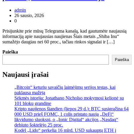
admin
26 sausio, 2026
0
Prisijunkite prie mūsų Telegrama kanalą, kad gautumėte naujausią
informaciją apie naujausias naujienas Šiais metais „Shiba Inu“
sumažėjo daugiau nei 60 proc., tačiau rinkos signalai ir […]
Paieška
Paieška
Naujausi įrašai
„Bitcoin“ keturių savaičių laimėjimų serijos testas, kai
paklausa mažėja
Sėkmės istorija: Jonathano Nicholso mokymosi kelionė su
101 blokų grandine
Kripto naujienos šiandien (liepos 29 d.): BTC susigrąžina 64
000 USD prieš FOMC, 1 colis pristato naują „DeFi“
likvidumo sluoksnį, o „Ionic Digital“ akcijos „Nasdaq“
debiuto šoktelėjo 25 proc.
Kodėl „Lido“ perkelia 16 mlrd. USD sukauptų ETH į