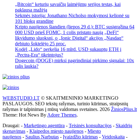
„Bitcoin“ keturių savaičių laimėjimų serijos testas, kai
paklausa mažėja
Sėkmės istorija: Jonathano Nicholso mokymosi kelionė su
101 blokų grandine
Kripto naujienos šiandien (liepos 29 d.): BTC susigrąžina 64
000 USD prieš FOMC, 1 colis pristato naują „DeFi“
likvidumo sluoksnį, o „Ionic Digital“ akcijos „Nasdaq“
debiuto šoktelėjo 25 proc.
Kodėl „Lido“ perkelia 16 mlrd. USD sukauptų ETH į
„Pectra-Era“ tikrintojus?
Dogecoin (DOGE) mirksi pagrindiniai pirkimo signalai: 10x
ralis laukia?
WEBSTUDIO.LT
© SKAITMENINIO MARKETINGO
PASLAUGOS. SEO tekstų rašymas, turinio kūrimas, straipsnių
rašymas ir talpinimas į mūsų valdomas svetaines. 2026
ŽiniosPlius.lt
Theme: Hot News By
Adore Themes
.
Draugai: -
Marketingo agentūra
-
Teisinės konsultacijos
-
Skaidrių
skenavimas
-
Klaipedos miesto naujienos
-
Miesto
naujienos
-
Saulius Narbutas
-
Įvaizdžio kūrimas
-
Veidoskaita
-