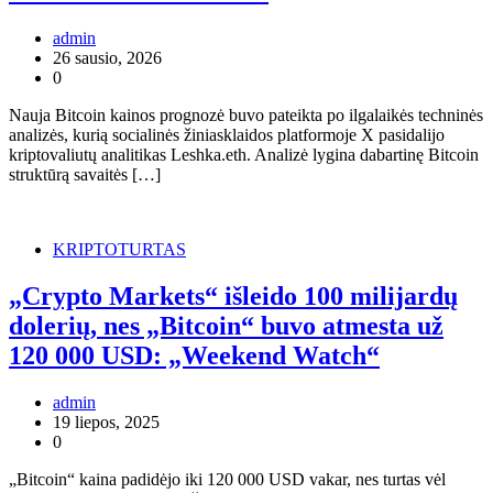
admin
26 sausio, 2026
0
Nauja Bitcoin kainos prognozė buvo pateikta po ilgalaikės techninės
analizės, kurią socialinės žiniasklaidos platformoje X pasidalijo
kriptovaliutų analitikas Leshka.eth. Analizė lygina dabartinę Bitcoin
struktūrą savaitės […]
KRIPTOTURTAS
„Crypto Markets“ išleido 100 milijardų
dolerių, nes „Bitcoin“ buvo atmesta už
120 000 USD: „Weekend Watch“
admin
19 liepos, 2025
0
„Bitcoin“ kaina padidėjo iki 120 000 USD vakar, nes turtas vėl