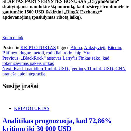
SLAPTAS PARTNERYSTĖS BONUSAS „CryptoPotato“
skaitytojams: naudokite šią nuorodą, kad užsiregistruotumėte ir
gautumėte 1500 USD išskirtinį „BingX Exchange“
apdovanojimą (pasiūlymas ribotą laiką).
Source link
Posted in
KRIPTOTURTAS
Tagged
Alpha
,
Ankstyvieji
,
Bitcoin
,
Bitfinex
,
dugno
,
netoli
,
rodikliai
,
rodo
,
taip
,
Yra
Navigacija
Previous:
„BlackRock“ atstovas Larry’is Finkas sako, kad
tokenizavimas pakeis rinkas
tarp
Next:
Kalshi padidino 1 mlrd. USD, įvertinęs 11 mlrd. USD, CNN
įrašų
praneša apie integraciją
Susiję įrašai
KRIPTOTURTAS
Analitikas prognozuoja, kad 72,86%
kritimo iki 30 000 USD