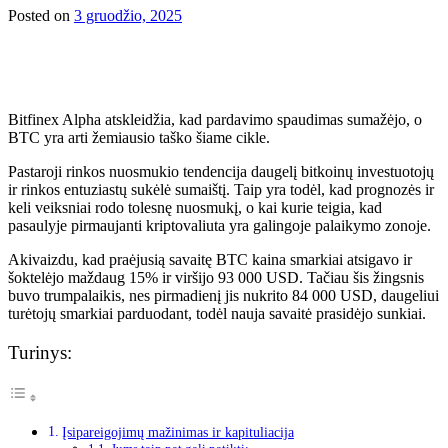
Posted on
3 gruodžio, 2025
Bitfinex Alpha atskleidžia, kad pardavimo spaudimas sumažėjo, o
BTC yra arti žemiausio taško šiame cikle.
Pastaroji rinkos nuosmukio tendencija daugelį bitkoinų investuotojų
ir rinkos entuziastų sukėlė sumaištį. Taip yra todėl, kad prognozės ir
keli veiksniai rodo tolesnę nuosmukį, o kai kurie teigia, kad
pasaulyje pirmaujanti kriptovaliuta yra galingoje palaikymo zonoje.
Akivaizdu, kad praėjusią savaitę BTC kaina smarkiai atsigavo ir
šoktelėjo maždaug 15% ir viršijo 93 000 USD. Tačiau šis žingsnis
buvo trumpalaikis, nes pirmadienį jis nukrito 84 000 USD, daugeliui
turėtojų smarkiai parduodant, todėl nauja savaitė prasidėjo sunkiai.
Turinys:
Įsipareigojimų mažinimas ir kapituliacija