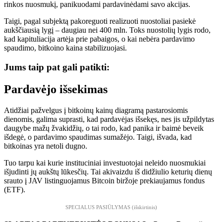
rinkos nuosmukį, panikuodami pardavinėdami savo akcijas.
Taigi, pagal subjektą pakoreguoti realizuoti nuostoliai pasiekė
aukščiausią lygį – daugiau nei 400 mln. Toks nuostolių lygis rodo,
kad kapituliacija artėja prie pabaigos, o kai nebėra pardavimo
spaudimo, bitkoino kaina stabilizuojasi.
Jums taip pat gali patikti:
Pardavėjo išsekimas
Atidžiai pažvelgus į bitkoinų kainų diagramą pastarosiomis
dienomis, galima suprasti, kad pardavėjas išsekęs, nes jis užpildytas
daugybe mažų žvakidžių, o tai rodo, kad panika ir baimė beveik
išdegė, o pardavimo spaudimas sumažėjo. Taigi, išvada, kad
bitkoinas yra netoli dugno.
Tuo tarpu kai kurie instituciniai investuotojai neleido nuosmukiai
išjudinti jų aukštų lūkesčių. Tai akivaizdu iš didžiulio keturių dienų
srauto į JAV listinguojamus Bitcoin biržoje prekiaujamus fondus
(ETF).
SPECIALUS PASIŪLYMAS (išskirtinis)