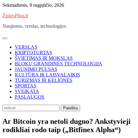
Skip
Sekmadienis, 9 rugpjūčio, 2026
to
ŽiniosPlius.lt
content
Naujienos, verslas, technologijos
VERSLAS
KRIPTOTURTAS
ŠVIETIMAS IR MOKSLAS
BLOKŲ GRANDINĖS TECHNOLOGIJA
JAUNIMO PULSAS
KULTŪRA IR LAISVALAIKIS
TURIZMAS IR KELIONĖS
SPORTAS
SVEIKATA
PASLAUGOS
Ieškoti:
Ar Bitcoin yra netoli dugno? Ankstyvieji
rodikliai rodo taip („Bitfinex Alpha“)