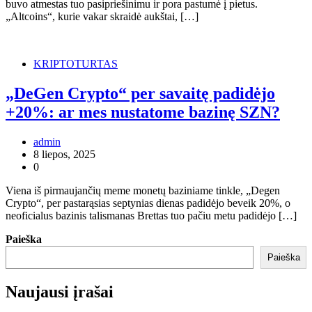
buvo atmestas tuo pasipriešinimu ir pora pastumė į pietus.
„Altcoins“, kurie vakar skraidė aukštai, […]
KRIPTOTURTAS
„DeGen Crypto“ per savaitę padidėjo
+20%: ar mes nustatome bazinę SZN?
admin
8 liepos, 2025
0
Viena iš pirmaujančių meme monetų baziniame tinkle, „Degen
Crypto“, per pastarąsias septynias dienas padidėjo beveik 20%, o
neoficialus bazinis talismanas Brettas tuo pačiu metu padidėjo […]
Paieška
Paieška
Naujausi įrašai