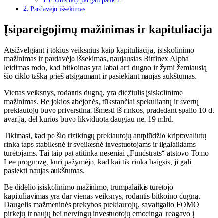
Jums taip pat gali patikti:
Pardavėjo išsekimas
Įsipareigojimų mažinimas ir kapituliacija
Atsižvelgiant į tokius veiksnius kaip kapituliacija, įsiskolinimo
mažinimas ir pardavėjo išsekimas, naujausias Bitfinex Alpha
leidimas rodo, kad bitkoinas yra labai arti dugno ir žymi žemiausią
šio ciklo tašką prieš atsigaunant ir pasiekiant naujas aukštumas.
Vienas veiksnys, rodantis dugną, yra didžiulis įsiskolinimo
mažinimas. Be jokios abejonės, tūkstančiai spekuliantų ir svertų
prekiautojų buvo priverstinai išmesti iš rinkos, pradedant spalio 10 d.
avarija, dėl kurios buvo likviduota daugiau nei 19 mlrd.
Tikimasi, kad po šio rizikingų prekiautojų antplūdžio kriptovaliutų
rinka taps stabilesnė ir sveikesnė investuotojams ir ilgalaikiams
turėtojams. Tai taip pat atitinka neseniai „Fundstrats“ atstovo Tomo
Lee prognozę, kuri pažymėjo, kad kai tik rinka baigsis, ji gali
pasiekti naujas aukštumas.
Be didelio įsiskolinimo mažinimo, trumpalaikis turėtojo
kapituliavimas yra dar vienas veiksnys, rodantis bitkoino dugną.
Daugelis mažmeninės prekybos prekiautojų, savaitgalio FOMO
pirkėjų ir naujų bei nervingų investuotojų emocingai reagavo į