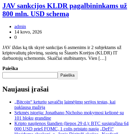
JAV sankcijos KLDR pagalbininkams už
800 mln. USD schemą
admin
14 kovo, 2026
0
JAV iždas ką tik skyrė sankcijas 6 asmenims ir 2 subjektams už
kriptovaliutų plovimą, susietą su Šiaurės Korėjos (KLDR) IT
darbuotojų schemomis. Skaičiai stulbinantys. Vien […]
Paieška
Paieška
Naujausi įrašai
„Bitcoin“ keturių savaičių laimėjimų serijos testas, kai
paklausa mažėja
Sėkmės istorija: Jonathano Nicholso mokymosi kelionė su
101 blokų grandine
Kripto naujienos šiandien (liepos 29 d.): BTC susigrąžina 64
000 USD prieš FOMC, 1 colis pristato naują „DeFi“