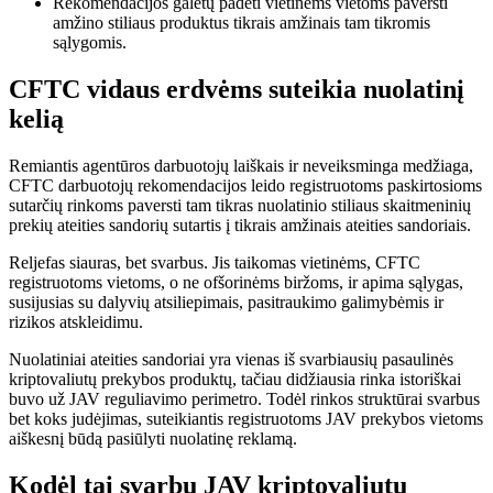
Rekomendacijos galėtų padėti vietinėms vietoms paversti
amžino stiliaus produktus tikrais amžinais tam tikromis
sąlygomis.
CFTC vidaus erdvėms suteikia nuolatinį
kelią
Remiantis agentūros darbuotojų laiškais ir neveiksminga medžiaga,
CFTC darbuotojų rekomendacijos leido registruotoms paskirtosioms
sutarčių rinkoms paversti tam tikras nuolatinio stiliaus skaitmeninių
prekių ateities sandorių sutartis į tikrais amžinais ateities sandoriais.
Reljefas siauras, bet svarbus. Jis taikomas vietinėms, CFTC
registruotoms vietoms, o ne ofšorinėms biržoms, ir apima sąlygas,
susijusias su dalyvių atsiliepimais, pasitraukimo galimybėmis ir
rizikos atskleidimu.
Nuolatiniai ateities sandoriai yra vienas iš svarbiausių pasaulinės
kriptovaliutų prekybos produktų, tačiau didžiausia rinka istoriškai
buvo už JAV reguliavimo perimetro. Todėl rinkos struktūrai svarbus
bet koks judėjimas, suteikiantis registruotoms JAV prekybos vietoms
aiškesnį būdą pasiūlyti nuolatinę reklamą.
Kodėl tai svarbu JAV kriptovaliutų