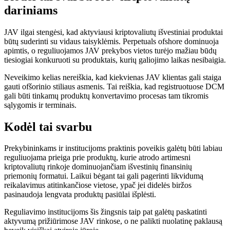
dariniams
JAV ilgai stengėsi, kad aktyviausi kriptovaliutų išvestiniai produktai
būtų suderinti su vidaus taisyklėmis. Perpetuals ofshore dominuoja
apimtis, o reguliuojamos JAV prekybos vietos turėjo mažiau būdų
tiesiogiai konkuruoti su produktais, kurių galiojimo laikas nesibaigia.
Neveikimo kelias nereiškia, kad kiekvienas JAV klientas gali staiga
gauti ofšorinio stiliaus asmenis. Tai reiškia, kad registruotuose DCM
gali būti tinkamų produktų konvertavimo procesas tam tikromis
sąlygomis ir terminais.
Kodėl tai svarbu
Prekybininkams ir institucijoms praktinis poveikis galėtų būti labiau
reguliuojama prieiga prie produktų, kurie atrodo artimesni
kriptovaliutų rinkoje dominuojančiam išvestinių finansinių
priemonių formatui. Laikui bėgant tai gali pagerinti likvidumą
reikalavimus atitinkančiose vietose, ypač jei didelės biržos
pasinaudoja lengvata produktų pasiūlai išplėsti.
Reguliavimo institucijoms šis žingsnis taip pat galėtų paskatinti
aktyvumą prižiūrimose JAV rinkose, o ne palikti nuolatinę paklausą