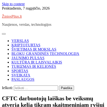
Skip to content
Penktadienis, 7 rugpjūčio, 2026
ŽiniosPlius.lt
Naujienos, verslas, technologijos
VERSLAS
KRIPTOTURTAS
ŠVIETIMAS IR MOKSLAS
BLOKŲ GRANDINĖS TECHNOLOGIJA
JAUNIMO PULSAS
KULTŪRA IR LAISVALAIKIS
TURIZMAS IR KELIONĖS
SPORTAS
SVEIKATA
PASLAUGOS
Ieškoti:
CFTC darbuotojų laiškas be veiksmų
atveria kelią tikram skaitmeniniam ryšiui