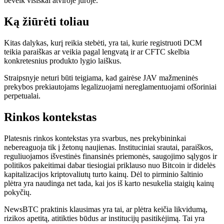
beveik visiškai atviroje jūroje.
Ką žiūrėti toliau
Kitas dalykas, kurį reikia stebėti, yra tai, kurie registruoti DCM
teikia paraiškas ar veikia pagal lengvatą ir ar CFTC skelbia
konkretesnius produkto lygio laiškus.
Straipsnyje neturi būti teigiama, kad gairėse JAV mažmeninės
prekybos prekiautojams legalizuojami nereglamentuojami ofšoriniai
perpetualai.
Rinkos kontekstas
Platesnis rinkos kontekstas yra svarbus, nes prekybininkai
nebereaguoja tik į žetonų naujienas. Instituciniai srautai, paraiškos,
reguliuojamos išvestinės finansinės priemonės, saugojimo sąlygos ir
politikos pakeitimai dabar tiesiogiai priklauso nuo Bitcoin ir didelės
kapitalizacijos kriptovaliutų turto kainų. Dėl to pirminio šaltinio
plėtra yra naudinga net tada, kai jos iš karto nesukelia staigių kainų
pokyčių.
NewsBTC praktinis klausimas yra tai, ar plėtra keičia likvidumą,
rizikos apetitą, atitikties būdus ar institucijų pasitikėjimą. Tai yra