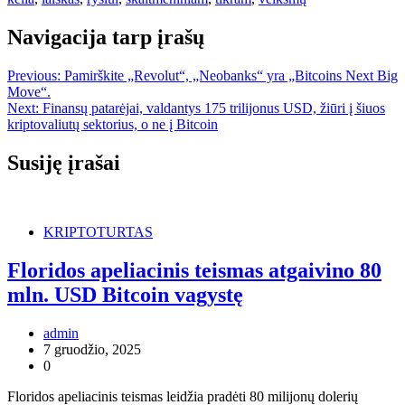
Navigacija tarp įrašų
Previous:
Pamirškite „Revolut“, „Neobanks“ yra „Bitcoins Next Big
Move“.
Next:
Finansų patarėjai, valdantys 175 trilijonus USD, žiūri į šiuos
kriptovaliutų sektorius, o ne į Bitcoin
Susiję įrašai
KRIPTOTURTAS
Floridos apeliacinis teismas atgaivino 80
mln. USD Bitcoin vagystę
admin
7 gruodžio, 2025
0
Floridos apeliacinis teismas leidžia pradėti 80 milijonų dolerių