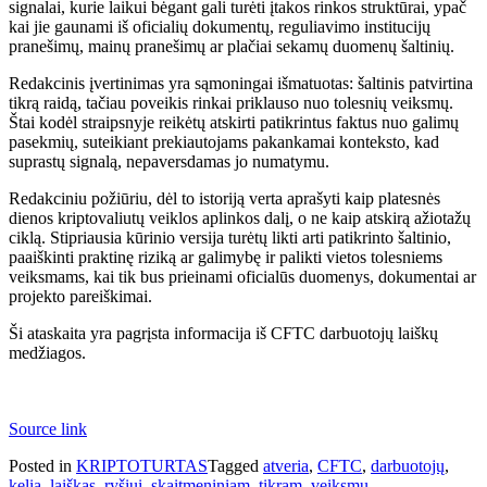
signalai, kurie laikui bėgant gali turėti įtakos rinkos struktūrai, ypač
kai jie gaunami iš oficialių dokumentų, reguliavimo institucijų
pranešimų, mainų pranešimų ar plačiai sekamų duomenų šaltinių.
Redakcinis įvertinimas yra sąmoningai išmatuotas: šaltinis patvirtina
tikrą raidą, tačiau poveikis rinkai priklauso nuo tolesnių veiksmų.
Štai kodėl straipsnyje reikėtų atskirti patikrintus faktus nuo galimų
pasekmių, suteikiant prekiautojams pakankamai konteksto, kad
suprastų signalą, nepaversdamas jo numatymu.
Redakciniu požiūriu, dėl to istoriją verta aprašyti kaip platesnės
dienos kriptovaliutų veiklos aplinkos dalį, o ne kaip atskirą ažiotažų
ciklą. Stipriausia kūrinio versija turėtų likti arti patikrinto šaltinio,
paaiškinti praktinę riziką ar galimybę ir palikti vietos tolesniems
veiksmams, kai tik bus prieinami oficialūs duomenys, dokumentai ar
projekto pareiškimai.
Ši ataskaita yra pagrįsta informacija iš CFTC darbuotojų laiškų
medžiagos.
Source link
Posted in
KRIPTOTURTAS
Tagged
atveria
,
CFTC
,
darbuotojų
,
kelia
,
laiškas
,
ryšiui
,
skaitmeniniam
,
tikram
,
veiksmų