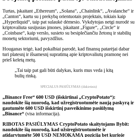
Turtas, įskaitant „Ethereum“, „Solana“, „Chainlink“, „Avalanche“ ir
„Canton“, kartu su į prekybą orientuotais projektais, tokiais kaip
„Hyperliquid“, taip pat sulaukė dėmesio. Vykdytojas netgi nurodė su
kriptovaliuta susijusias įmones, įskaitant „Figure“, „Circle“ ir
„Coinbase“, kaip verslo, susieto su besiplečiančiu žetonų ir stabilių
monetų sektoriumi, pavyzdžius.
Houganas teigė, kad pokalbiai parodė, kad finansų patarėjai dabar
turi platesnį ir išsamesnį supratimą apie kriptovaliutų pramonę nei
prieš keletą metų.
„Tai taip pat gali būti dalykas, kuris mus veda į kitą
bulių rinką.
SPECIALUS PASIŪLYMAS (išskirtinis)
„Binance Free“ 600 USD (išskirtinai „CryptoPotato“):
naudokite šią nuorodą, kad užregistruotumėte naują paskyrą ir
gautumėte 600 USD išskirtinį pasveikinimo pasiūlymą
„Binance“
(visa informacija).
RIBOTAS PASIŪLYMAS CryptoPotato skaitytojams Bybit:
naudokite šią nuorodą, kad užsiregistruotumėte ir
atidarytumėte 500 USD NEMOKAMĄ poziciją bet kurioje