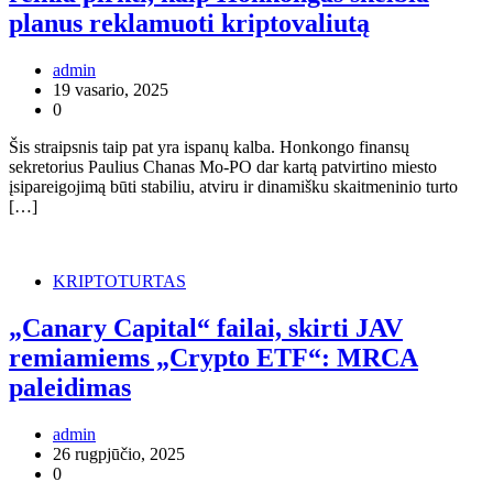
planus reklamuoti kriptovaliutą
admin
19 vasario, 2025
0
Šis straipsnis taip pat yra ispanų kalba. Honkongo finansų
sekretorius Paulius Chanas Mo-PO dar kartą patvirtino miesto
įsipareigojimą būti stabiliu, atviru ir dinamišku skaitmeninio turto
[…]
KRIPTOTURTAS
„Canary Capital“ failai, skirti JAV
remiamiems „Crypto ETF“: MRCA
paleidimas
admin
26 rugpjūčio, 2025
0