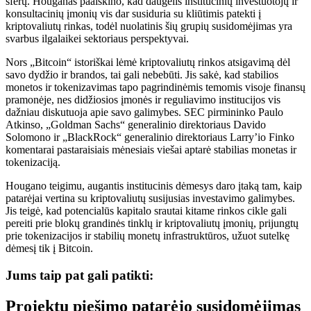
sferų. Houganas paaiškino, kad daugelis institucinių investuotojų ir
konsultacinių įmonių vis dar susiduria su kliūtimis patekti į
kriptovaliutų rinkas, todėl nuolatinis šių grupių susidomėjimas yra
svarbus ilgalaikei sektoriaus perspektyvai.
Nors „Bitcoin“ istoriškai lėmė kriptovaliutų rinkos atsigavimą dėl
savo dydžio ir brandos, tai gali nebebūti. Jis sakė, kad stabilios
monetos ir tokenizavimas tapo pagrindinėmis temomis visoje finansų
pramonėje, nes didžiosios įmonės ir reguliavimo institucijos vis
dažniau diskutuoja apie savo galimybes. SEC pirmininko Paulo
Atkinso, „Goldman Sachs“ generalinio direktoriaus Davido
Solomono ir „BlackRock“ generalinio direktoriaus Larry’io Finko
komentarai pastaraisiais mėnesiais viešai aptarė stabilias monetas ir
tokenizaciją.
Hougano teigimu, augantis institucinis dėmesys daro įtaką tam, kaip
patarėjai vertina su kriptovaliutų susijusias investavimo galimybes.
Jis teigė, kad potencialūs kapitalo srautai kitame rinkos cikle gali
pereiti prie blokų grandinės tinklų ir kriptovaliutų įmonių, prijungtų
prie tokenizacijos ir stabilių monetų infrastruktūros, užuot sutelkę
dėmesį tik į Bitcoin.
Jums taip pat gali patikti:
Projektų piešimo patarėjo susidomėjimas