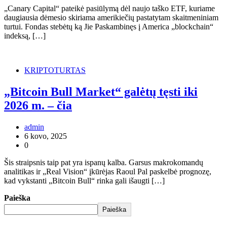
„Canary Capital“ pateikė pasiūlymą dėl naujo taško ETF, kuriame
daugiausia dėmesio skiriama amerikiečių pastatytam skaitmeniniam
turtui. Fondas stebėtų ką Jie Paskambinęs į America „blockchain“
indeksą, […]
KRIPTOTURTAS
„Bitcoin Bull Market“ galėtų tęsti iki
2026 m. – čia
admin
6 kovo, 2025
0
Šis straipsnis taip pat yra ispanų kalba. Garsus makrokomandų
analitikas ir „Real Vision“ įkūrėjas Raoul Pal paskelbė prognozę,
kad vykstanti „Bitcoin Bull“ rinka gali išaugti […]
Paieška
Paieška