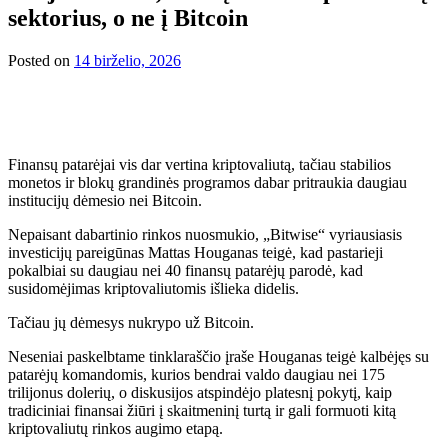
sektorius, o ne į Bitcoin
Posted on
14 birželio, 2026
Finansų patarėjai vis dar vertina kriptovaliutą, tačiau stabilios
monetos ir blokų grandinės programos dabar pritraukia daugiau
institucijų dėmesio nei Bitcoin.
Nepaisant dabartinio rinkos nuosmukio, „Bitwise“ vyriausiasis
investicijų pareigūnas Mattas Houganas teigė, kad pastarieji
pokalbiai su daugiau nei 40 finansų patarėjų parodė, kad
susidomėjimas kriptovaliutomis išlieka didelis.
Tačiau jų dėmesys nukrypo už Bitcoin.
Neseniai paskelbtame tinklaraščio įraše Houganas teigė kalbėjęs su
patarėjų komandomis, kurios bendrai valdo daugiau nei 175
trilijonus dolerių, o diskusijos atspindėjo platesnį pokytį, kaip
tradiciniai finansai žiūri į skaitmeninį turtą ir gali formuoti kitą
kriptovaliutų rinkos augimo etapą.