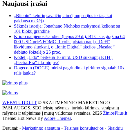
Naujausi įrašai
„Bitcoin“ keturių savaičių laimėjimų serijos testas, kai
paklausa mažėja
Sėkmės istorija: Jonathano Nicholso mokymosi kelionė su
101 blokų grandine
Kripto naujienos šiandien (liepos 29 d.): BTC susigrąžina 64
000 USD prieš FOMC, 1 colis pristato naują „DeFi“
likvidumo sluoksnį, o „Ionic Digital“ akcijos „Nasdaq“
debiuto šoktelėjo 25 proc.
Kodėl „Lido“ perkelia 16 mlrd. USD sukauptų ETH į
„Pectra-Era“ tikrintojus?
Dogecoin (DOGE) mirksi pagrindiniai pirkimo signalai: 10x
ralis laukia?
WEBSTUDIO.LT
© SKAITMENINIO MARKETINGO
PASLAUGOS. SEO tekstų rašymas, turinio kūrimas, straipsnių
rašymas ir talpinimas į mūsų valdomas svetaines. 2026
ŽiniosPlius.lt
Theme: Hot News By
Adore Themes
.
Draugai: -
Marketingo agentūra
-
Teisinės konsultacijos
-
Skaidrių