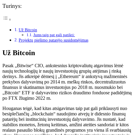
Turinys:
Už Bitcoin
Jums taip pat gali patikti:
Projektų piešimo patarėjo susidomėjimas
Už Bitcoin
Pasak „Bitwise“ CIO, ankstesnius kriptovaliutų atgavimus lėmė
naujų technologijų ir naujų investuotojų grupių atėjimas į rinką
derinys. Jis atkreipė dėmesį į „Ethereum“ ir ankstyvą mažmeninės
prekybos dalyvavimą po 2014 m. meškų rinkos, decentralizuotus
finansus ir skatinamus investuotojus po 2018 m. nuosmukio bei
„Bitcoin“ ETF ir dalyvavimo rizikos draudimo fonduose padidėjimą
po FTX žlugimo 2022 m.
Houganas teigė, kad kitas atsigavimas taip pat gali priklausyti nuo
besiplečiančių „blockchain“ naudojimo atvejų ir didesnio finansų
patarėjų bei institucinių investuotojų dalyvavimo. Jis nustatė, kad
stabilios monetos, žetonų keitimas, amžini ateities sandoriai ir kitos
realaus pasaulio blokų grandinės programos yra viena iš svarbiausių