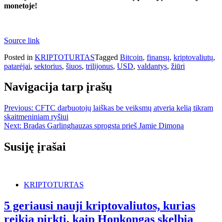
monetoje!
Source link
Posted in
KRIPTOTURTAS
Tagged
Bitcoin
,
finansų
,
kriptovaliutų
,
patarėjai
,
sektorius
,
šiuos
,
trilijonus
,
USD
,
valdantys
,
žiūri
Navigacija tarp įrašų
Previous:
CFTC darbuotojų laiškas be veiksmų atveria kelią tikram
skaitmeniniam ryšiui
Next:
Bradas Garlinghauzas sprogsta prieš Jamie Dimoną
Susiję įrašai
KRIPTOTURTAS
5 geriausi nauji kriptovaliutos, kurias
reikia pirkti, kaip Honkongas skelbia