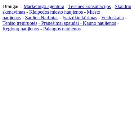
Draugai: -
Marketingo agentūra
-
Teisinės konsultacijos
-
Skaidrių
skenavimas
-
Klaipedos miesto naujienos
-
Miesto
naujienos
-
Saulius Narbutas
-
Įvaizdžio kūrimas
-
Veidoskaita
-
Teniso treniruotės
- Pranešimai spaudai -
Kauno naujienos
-
Regionų naujienos
-
Palangos naujienos