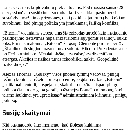
Laikas svarbus kriptovaliutų prekiautojams: Fed ruošiasi sausio 28
d. vyksiančiam susitikimui su rinka, kuri vis labiau pasirengusi
sustabdyti mažinimo priemones, o tai padidina jautrumą bet kokiam
suvokimui, kad pinigų politika yra įtraukiama į šališką konfliktą.
„Bitcoin“ vietiniams stebėtojams šis epizodas atrodė kaip institucinio
pasitikėjimo testavimas nepalankiausiomis sąlygomis realiuoju laiku:
toks, kuris pamalonina „Bitcoin“ žingsnį. Clemente pridūrė per X:
„Ši aplinka tiesiogine prasme buvo sukurta Bitcoin. Prezidentas ateis
po Fed pirmininko. Metalai plyšta, nes valstybės diversifikuoja
atsargas. Akcijos ir rizikos turtas rekordiškai aukšti. Geopolitinė
rizika didėja.”
Alexas Thornas, „Galaxy“ visos įmonės tyrimų vadovas, pinigų
režimų kontrastą iškėlė į priekį ir centre, teigdamas, kad „Bitcoin“
„patikimai neutrali, nuspėjama, skaidri ir cenzūrai atspari pinigų
politika čia atrodo gana gerai“, pažymėjęs Powello nuomonę, kad
teismo šaukimai yra „pretekstas“ administraciniam kišimuisi į pinigų
politiką.
Susiję skaitymai
Kiti pasinaudojo šiuo momentu, kad išplėstų kaltinimą,