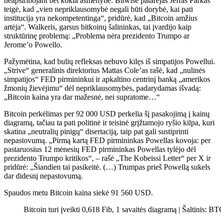
neapsiribojant bet kokia asmenybe. Bitwise patarėjas Jeffas Parkas
teigė, kad „vien nepriklausomybė negali būti dorybė, kai pati
institucija yra nekompetentinga“, pridūrė, kad „Bitcoin amžius
artėja“. Walkeris, garsus bitkoinų šalininkas, tai įvardijo kaip
struktūrinę problemą: „Problema nėra prezidento Trumpo ar
Jerome’o Powello.
Pažymėtina, kad bulių refleksas nebuvo kilęs iš simpatijos Powellui.
„Strive“ generalinis direktorius Mattas Cole’as rašė, kad „nulinės
simpatijos“ FED pirmininkui ir apkaltino centrinį banką „amerikos
žmonių žievėjimu“ dėl nepriklausomybės, padarydamas išvadą:
„Bitcoin kaina yra dar mažesnė, nei supratome…“
Bitcoin perkėlimas per 92 000 USD perkelia šį pasakojimą į kainų
diagramą, tačiau ta pati politinė ir teisinė grįžtamojo ryšio kilpa, kuri
skatina „neutralių pinigų“ disertaciją, taip pat gali sustiprinti
nepastovumą. „Pirmą kartą FED pirmininkas Powellas kovoja: per
pastaruosius 12 mėnesių FED pirmininkas Powellas tylėjo dėl
prezidento Trumpo kritikos“, – rašė „The Kobeissi Letter“ per X ir
pridūrė: „Šiandien tai pasikeitė. (…) Trumpas prieš Powellą sukels
dar didesnį nepastovumą.
Spaudos metu Bitcoin kaina siekė 91 560 USD.
Bitcoin turi įveikti 0,618 Fib, 1 savaitės diagramą | Šaltini