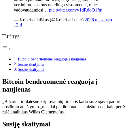
vertinimu, kas bus naudinga visuomenei, o ne
vadovaudamiesi…
pic.twitter.com/y1dRdoQ1fm
— Kobeissi laiškas (@KobeissiLetter)
2026 m. sausio
12 d
Turinys:
Bitcoin bendruomenė reaguoja į naujienas
Susiję skaitymai
Susiję skaitymai
Bitcoin bendruomenė reaguoja į
naujienas
„Bitcoin“ ir platesnė kriptovaliutų rinka iš karto sureagavo padoriu
postūmiu aukštyn, o „metalai pakilo į naujas aukštumas“, kaip per X
rašė analitikas Willas Clemente’as.
Susiję skaitymai