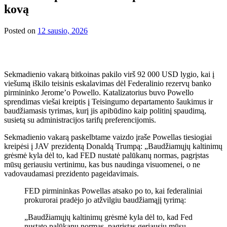
kovą
Posted on
12 sausio, 2026
Sekmadienio vakarą bitkoinas pakilo virš 92 000 USD lygio, kai į
viešumą iškilo teisinis eskalavimas dėl Federalinio rezervų banko
pirmininko Jerome’o Powello. Katalizatorius buvo Powello
sprendimas viešai kreiptis į Teisingumo departamento šaukimus ir
baudžiamasis tyrimas, kurį jis apibūdino kaip politinį spaudimą,
susietą su administracijos tarifų preferencijomis.
Sekmadienio vakarą paskelbtame vaizdo įraše Powellas tiesiogiai
kreipėsi į JAV prezidentą Donaldą Trumpą: „Baudžiamųjų kaltinimų
grėsmė kyla dėl to, kad FED nustatė palūkanų normas, pagrįstas
mūsų geriausiu vertinimu, kas bus naudinga visuomenei, o ne
vadovaudamasi prezidento pageidavimais.
FED pirmininkas Powellas atsako po to, kai federaliniai
prokurorai pradėjo jo atžvilgiu baudžiamąjį tyrimą:
„Baudžiamųjų kaltinimų grėsmė kyla dėl to, kad Fed
nustato palūkanų normas, pagrįstas geriausiu mūsų