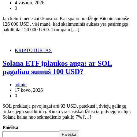
4 vasario, 2026
0
Jau keturi mėnesiai skausmo. Kai spalio pradžioje Bitcoin sumušė
126 000 USD, visi manė, kad skaitmeninis auksas yra pasirengęs
pakilti iki 150 000 USD. Trumpam […]
KRIPTOTURTAS
Solana ETF įplaukos auga: ar SOL
pagaliau sumuš 100 USD?
admin
17 kovo, 2026
0
SOL prekiauja pavojingai arti 93 USD, patekusi į dviejų galingų
rinkos jėgų susidūrimą. Rinka yra susiskaldžiusi tarp dviejų realijų:
Solana kaina nuo sekmadienio pakilo 7% […]
Paieška
Paieška