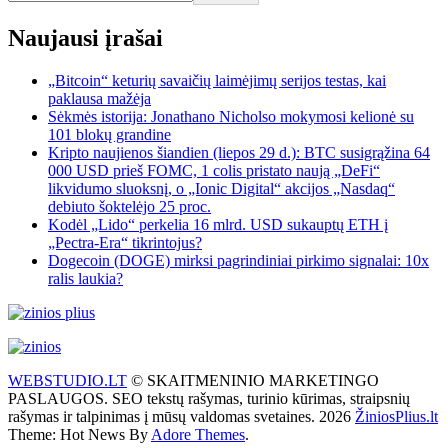
Naujausi įrašai
„Bitcoin“ keturių savaičių laimėjimų serijos testas, kai
paklausa mažėja
Sėkmės istorija: Jonathano Nicholso mokymosi kelionė su
101 blokų grandine
Kripto naujienos šiandien (liepos 29 d.): BTC susigrąžina 64
000 USD prieš FOMC, 1 colis pristato naują „DeFi“
likvidumo sluoksnį, o „Ionic Digital“ akcijos „Nasdaq“
debiuto šoktelėjo 25 proc.
Kodėl „Lido“ perkelia 16 mlrd. USD sukauptų ETH į
„Pectra-Era“ tikrintojus?
Dogecoin (DOGE) mirksi pagrindiniai pirkimo signalai: 10x
ralis laukia?
WEBSTUDIO.LT
© SKAITMENINIO MARKETINGO
PASLAUGOS. SEO tekstų rašymas, turinio kūrimas, straipsnių
rašymas ir talpinimas į mūsų valdomas svetaines. 2026
ŽiniosPlius.lt
Theme: Hot News By
Adore Themes
.