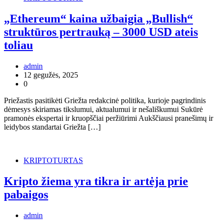
„Ethereum“ kaina užbaigia „Bullish“
struktūros pertrauką – 3000 USD ateis
toliau
admin
12 gegužės, 2025
0
Priežastis pasitikėti Griežta redakcinė politika, kurioje pagrindinis
dėmesys skiriamas tikslumui, aktualumui ir nešališkumui Sukūrė
pramonės ekspertai ir kruopščiai peržiūrimi Aukščiausi pranešimų ir
leidybos standartai Griežta […]
KRIPTOTURTAS
Kripto žiema yra tikra ir artėja prie
pabaigos
admin