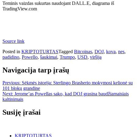
Teminis vaizdas sukurtas naudojant DALL.E, diagrama iš
TradingView.com
Source link
Posted in
KRIPTOTURTAS
Tagged
Bitcoinas
,
DOJ
,
kova
,
nes
,
padidino
,
Powello
,
šaukimai
,
Trumpo
,
USD
,
viršija
Navigacija tarp įrašų
Previous:
Sėkmės istorija: Sterlingo Brasherio mokymosi kelionė su
101 blokų grandine
Next:
Jerome’as Powellas sako, kad DOJ grasina baudžiamaisiais
kaltinimais
Susiję įrašai
KRIPTOTURTAS