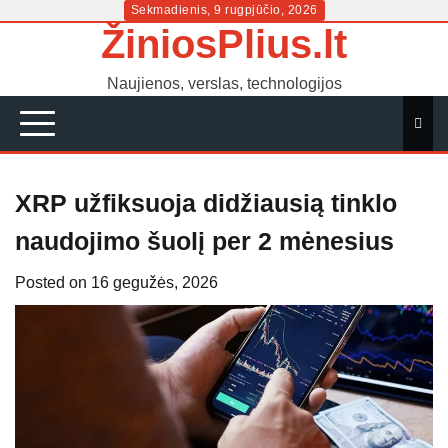
Skip
Sekmadienis, 9 rugpjūčio, 2026
ŽiniosPlius.lt
to
content
Naujienos, verslas, technologijos
XRP užfiksuoja didžiausią tinklo
naudojimo šuolį per 2 mėnesius
Posted on
16 gegužės, 2026