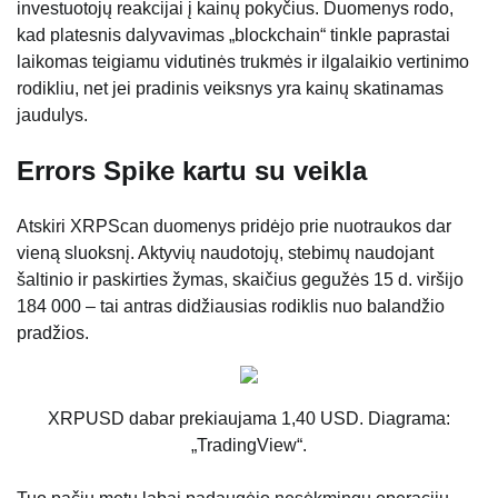
investuotojų reakcijai į kainų pokyčius. Duomenys rodo,
kad platesnis dalyvavimas „blockchain“ tinkle paprastai
laikomas teigiamu vidutinės trukmės ir ilgalaikio vertinimo
rodikliu, net jei pradinis veiksnys yra kainų skatinamas
jaudulys.
Errors Spike kartu su veikla
Atskiri XRPScan duomenys pridėjo prie nuotraukos dar
vieną sluoksnį. Aktyvių naudotojų, stebimų naudojant
šaltinio ir paskirties žymas, skaičius gegužės 15 d. viršijo
184 000 – tai antras didžiausias rodiklis nuo balandžio
pradžios.
XRPUSD dabar prekiaujama 1,40 USD. Diagrama:
„TradingView“.