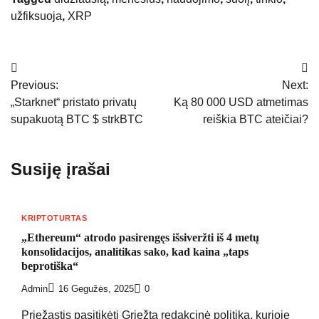
užfiksuoja
,
XRP
Navigacija
Previous:
Next:
tarp
„Starknet“ pristato privatų
Ką 80 000 USD atmetimas
įrašų
supakuotą BTC $ strkBTC
reiškia BTC ateičiai?
Susiję įrašai
KRIPTOTURTAS
„Ethereum“ atrodo pasirengęs išsiveržti iš 4 metų
konsolidacijos, analitikas sako, kad kaina „taps
beprotiška“
Admin
16 Gegužės, 2025
0
Priežastis pasitikėti Griežta redakcinė politika, kurioje