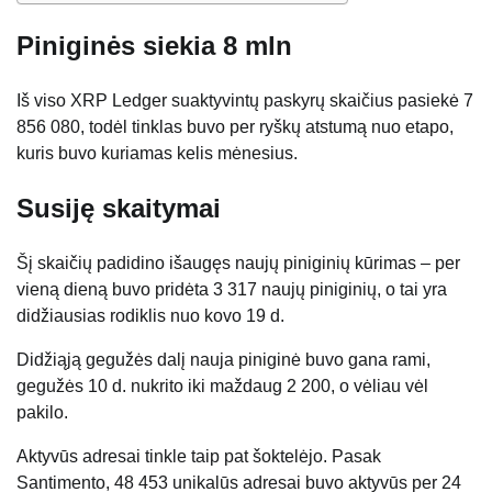
Piniginės siekia 8 mln
Iš viso XRP Ledger suaktyvintų paskyrų skaičius pasiekė 7
856 080, todėl tinklas buvo per ryškų atstumą nuo etapo,
kuris buvo kuriamas kelis mėnesius.
Susiję skaitymai
Šį skaičių padidino išaugęs naujų piniginių kūrimas – per
vieną dieną buvo pridėta 3 317 naujų piniginių, o tai yra
didžiausias rodiklis nuo kovo 19 d.
Didžiąją gegužės dalį nauja piniginė buvo gana rami,
gegužės 10 d. nukrito iki maždaug 2 200, o vėliau vėl
pakilo.
Aktyvūs adresai tinkle taip pat šoktelėjo. Pasak
Santimento, 48 453 unikalūs adresai buvo aktyvūs per 24