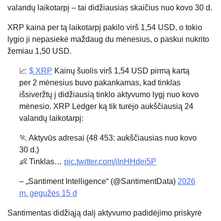
valandų laikotarpį – tai didžiausias skaičius nuo kovo 30 d.
XRP kaina per tą laikotarpį pakilo virš 1,54 USD, o tokio
lygio ji nepasiekė maždaug du mėnesius, o paskui nukrito
žemiau 1,50 USD.
📈
$ XRP
Kainų šuolis virš 1,54 USD pirmą kartą
per 2 mėnesius buvo pakankamas, kad tinklas
išsiveržtų į didžiausią tinklo aktyvumo lygį nuo kovo
mėnesio. XRP Ledger ką tik turėjo aukščiausią 24
valandų laikotarpį:
🏃 Aktyvūs adresai (48 453: aukščiausias nuo kovo
30 d.)
👶 Tinklas…
pic.twitter.com/iInHHdei5P
– „Santiment Intelligence“ (@SantimentData)
2026
m. gegužės 15 d
Santimentas didžiąją dalį aktyvumo padidėjimo priskyrė