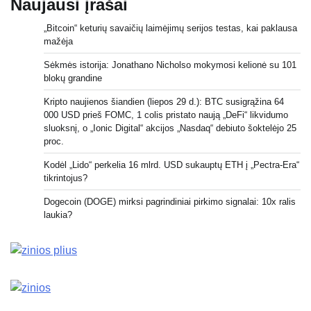
Naujausi įrašai
„Bitcoin“ keturių savaičių laimėjimų serijos testas, kai paklausa
mažėja
Sėkmės istorija: Jonathano Nicholso mokymosi kelionė su 101
blokų grandine
Kripto naujienos šiandien (liepos 29 d.): BTC susigrąžina 64
000 USD prieš FOMC, 1 colis pristato naują „DeFi“ likvidumo
sluoksnį, o „Ionic Digital“ akcijos „Nasdaq“ debiuto šoktelėjo 25
proc.
Kodėl „Lido“ perkelia 16 mlrd. USD sukauptų ETH į „Pectra-Era“
tikrintojus?
Dogecoin (DOGE) mirksi pagrindiniai pirkimo signalai: 10x ralis
laukia?