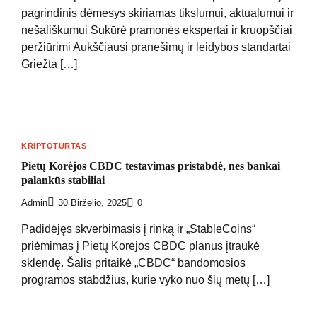
pagrindinis dėmesys skiriamas tikslumui, aktualumui ir
nešališkumui Sukūrė pramonės ekspertai ir kruopščiai
peržiūrimi Aukščiausi pranešimų ir leidybos standartai
Griežta […]
KRIPTOTURTAS
Pietų Korėjos CBDC testavimas pristabdė, nes bankai
palankūs stabiliai
Admin
30 Birželio, 2025
0
Padidėjęs skverbimasis į rinką ir „StableCoins“
priėmimas į Pietų Korėjos CBDC planus įtraukė
sklendę. Šalis pritaikė „CBDC“ bandomosios
programos stabdžius, kurie vyko nuo šių metų […]