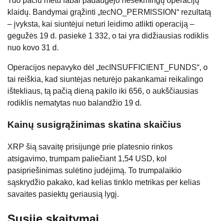
Tuo pačiu metu labai padaugėjo nesėkmingų operacijų
klaidų. Bandymai grąžinti „tecNO_PERMISSION“ rezultatą
– įvyksta, kai siuntėjui neturi leidimo atlikti operaciją –
gegužės 19 d. pasiekė 1 332, o tai yra didžiausias rodiklis
nuo kovo 31 d.
Operacijos nepavyko dėl „tecINSUFFICIENT_FUNDS“, o
tai reiškia, kad siuntėjas neturėjo pakankamai reikalingo
ištekliaus, tą pačią dieną pakilo iki 656, o aukščiausias
rodiklis nematytas nuo balandžio 19 d.
Kainų susigrąžinimas skatina skaičius
XRP šią savaitę prisijungė prie platesnio rinkos
atsigavimo, trumpam paliečiant 1,54 USD, kol
pasipriešinimas sulėtino judėjimą. To trumpalaikio
sąskrydžio pakako, kad kelias tinklo metrikas per kelias
savaites pasiektų geriausią lygį.
Susiję skaitymai