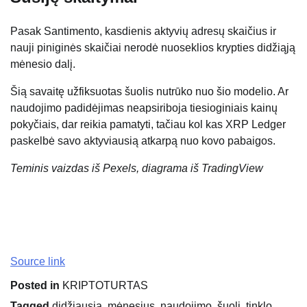
Pasak Santimento, kasdienis aktyvių adresų skaičius ir
nauji piniginės skaičiai nerodė nuoseklios krypties didžiąją
mėnesio dalį.
Šią savaitę užfiksuotas šuolis nutrūko nuo šio modelio. Ar
naudojimo padidėjimas neapsiriboja tiesioginiais kainų
pokyčiais, dar reikia pamatyti, tačiau kol kas XRP Ledger
paskelbė savo aktyviausią atkarpą nuo kovo pabaigos.
Teminis vaizdas iš Pexels, diagrama iš TradingView
Source link
Posted in
KRIPTOTURTAS
Tagged
didžiausią
,
mėnesius
,
naudojimo
,
šuolį
,
tinklo
,