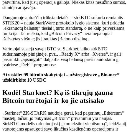
patvirtina, kad jūsų operacija galioja. Niekas kitas nesužino sumos,
siuntėjo ar gavėjo.
Daugumoje antraščių trūksta detalės – strkBTC sukurta remiantis
STRK20 – nauja StarkWare protokolo lygio sistema, kuri prideda
„ekranuotų balansų“ tiesiai į turto standartą, o ne kaip priveržiama
funkcija. Tai reiškia, kad „Bitcoin Privacy“ nėra nepatogiai
išdėstytas viršuje; jis įtrauktas į žetono dizainą.
Vartotojai susieja savąjį BTC su Starknet, laiko strkBTC
suderinamoje piniginėje, pvz., „Ready X“ arba „Xverse“, ir gali
pasirinkti „apsaugoti“ dalį arba visą balansą prieš naudodami jį
įvairiose „DeFi“ programose.
Atraskite: 99 bitcoin skaitytojai – užsiregistravę „Binance“
užsidirbkite 10 USDC
Kodėl Starknet? Ką iš tikrųjų gauna
Bitcoin turėtojai ir ko jie atsisako
„Starknet“ ZK-STARK naudoja gerai, kad pagerintų „Ethereum“
mastelį, tačiau jo taikymas „Bitcoin“ privatumui yra naujas.
StrkBTC modelis orientuojasi į „kontekstinį vientisumą“, leidžiantį
vartotojams apsaugoti savo likučius kasdienėms operacijoms ir