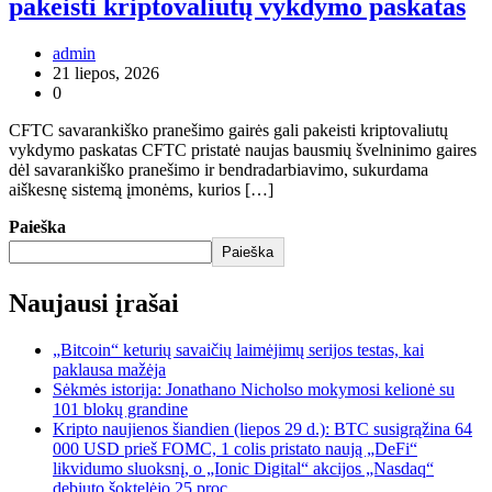
pakeisti kriptovaliutų vykdymo paskatas
admin
21 liepos, 2026
0
CFTC savarankiško pranešimo gairės gali pakeisti kriptovaliutų
vykdymo paskatas CFTC pristatė naujas bausmių švelninimo gaires
dėl savarankiško pranešimo ir bendradarbiavimo, sukurdama
aiškesnę sistemą įmonėms, kurios […]
Paieška
Paieška
Naujausi įrašai
„Bitcoin“ keturių savaičių laimėjimų serijos testas, kai
paklausa mažėja
Sėkmės istorija: Jonathano Nicholso mokymosi kelionė su
101 blokų grandine
Kripto naujienos šiandien (liepos 29 d.): BTC susigrąžina 64
000 USD prieš FOMC, 1 colis pristato naują „DeFi“
likvidumo sluoksnį, o „Ionic Digital“ akcijos „Nasdaq“
debiuto šoktelėjo 25 proc.