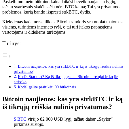
Paskelbimo metu bitkoino kaina laikėsi beveik naujausių lygių,
tačiau svarbesnis skaičius čia nėra BTC kaina; Tai yra privatumo
problemos, kurią bando išspręsti strkBTC, dydis.
Kiekvienas kada nors atliktas Bitcoin sandoris yra nuolat matomas
visiems, turintiems interneto ryšį, o tai turi įtakos paprastiems
vartotojams ir dideliems turėtojams.
Turinys:
Bitcoin naujienos: kas yra strkBTC ir ką iš tikrųjų reiškia nulinis
privatumas?
Kodėl Starknet? Ką iš tikrųjų gauna Bitcoin turėtojai ir ko jie
atsisako
Kodėl galite pasitikėti 99 bitkoinais
Bitcoin naujienos: kas yra strkBTC ir ką
iš tikrųjų reiškia nulinis privatumas?
$ BTC
viršijo 82 000 USD lygį, tačiau dabar „Saylor“
pirkimas sustojo.