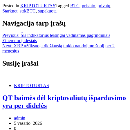
Posted in
KRIPTOTURTAS
Tagged
BTC
,
pristato
,
privatų
,
Starknet
,
strkBTC
,
supakuotą
Navigacija tarp įrašų
Previous:
Šis indikatorius teisingai vadinamas pagrindiniais
Ethereum judesiais
Next:
XRP užfiksuoja didžiausią tinklo naudojimo šuolį per 2
mėnesius
Susiję įrašai
KRIPTOTURTAS
QT baimės dėl kriptovaliutų išpardavimo
yra per didelės
admin
5 vasario, 2026
0