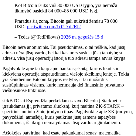
Kol Bitcoin išliks virš 80 000 USD lygio, yra nemaža
tikimybė pasiekti 84 000–85 000 USD lygį.
Praradus šią zoną, Bitcoin gali nukristi žemiau 78 000
USD.
pic.twitter.com/1c0Txd2Rl2
– Tedas (@TedPillows)
2026 m. gegužės 15 d
Bitcoin nėra anoniminis. Tai pseudonimas, o tai reiškia, kad jūsų
adresu nėra jūsų vardo, bet kai kas nors susieja jūsų tapatybę su
adresu, visa jūsų operacijų istorija tuo adresu tampa atvira knyga.
Pagalvokite apie tai kaip apie banko sąskaitą, kurios likutis ir
kiekviena operacija atspausdinama viešoje skelbimų lentoje. Tokia
yra šiandieninė Bitcoin knygos realybė, ir tai nuoširdus
susirūpinimas visiems, kurie nerimauja dėl finansinio privatumo
viešuosiuose tinkluose.
strkBTC tai išsprendžia perkeldamas savo Bitcoin į Starknet ir
įtraukdamas jį į privatumo sluoksnį, kurį maitina ZK-STARK –
specifinis nulinių žinių įrodymo tipas. Pagalvokite apie ZK įrodymą,
pavyzdžiui, atmušėją, kuris patikrina jūsų asmens tapatybės
dokumentą, iš tikrųjų nematydamas jūsų vardo ar gimtadienio.
Atšokėjas patvirtina, kad esate pakankamai senas; matematika