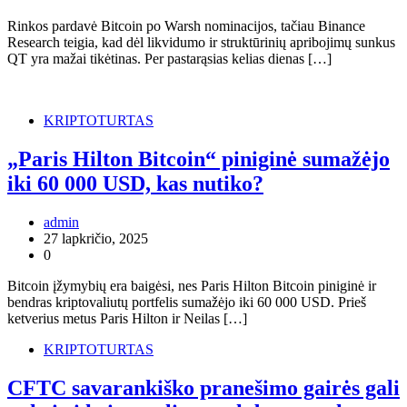
Rinkos pardavė Bitcoin po Warsh nominacijos, tačiau Binance
Research teigia, kad dėl likvidumo ir struktūrinių apribojimų sunkus
QT yra mažai tikėtinas. Per pastarąsias kelias dienas […]
KRIPTOTURTAS
„Paris Hilton Bitcoin“ piniginė sumažėjo
iki 60 000 USD, kas nutiko?
admin
27 lapkričio, 2025
0
Bitcoin įžymybių era baigėsi, nes Paris Hilton Bitcoin piniginė ir
bendras kriptovaliutų portfelis sumažėjo iki 60 000 USD. Prieš
ketverius metus Paris Hilton ir Neilas […]
KRIPTOTURTAS
CFTC savarankiško pranešimo gairės gali