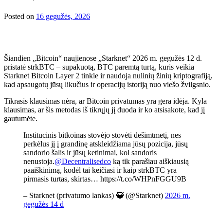
Posted on
16 gegužės, 2026
Šiandien „Bitcoin“ naujienose „Starknet“ 2026 m. gegužės 12 d.
pristatė strkBTC – supakuotą, BTC paremtą turtą, kuris veikia
Starknet Bitcoin Layer 2 tinkle ir naudoja nulinių žinių kriptografiją,
kad apsaugotų jūsų likučius ir operacijų istoriją nuo viešo žvilgsnio.
Tikrasis klausimas nėra, ar Bitcoin privatumas yra gera idėja. Kyla
klausimas, ar šis metodas iš tikrųjų jį duoda ir ko atsisakote, kad jį
gautumėte.
Institucinis bitkoinas stovėjo stovėti dešimtmetį, nes
perkėlus jį į grandinę atskleidžiama jūsų pozicija, jūsų
sandorio šalis ir jūsų ketinimai, kol sandoris
nenustoja.
@Decentralisedco
ką tik parašiau aiškiausią
paaiškinimą, kodėl tai keičiasi ir kaip strkBTC yra
pirmasis turtas, skirtas… https://t.co/WHPnFGGU9B
– Starknet (privatumo lankas) 🥷 (@Starknet)
2026 m.
gegužės 14 d