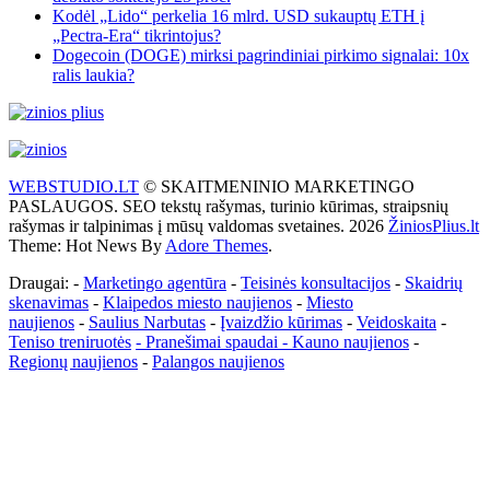
Kodėl „Lido“ perkelia 16 mlrd. USD sukauptų ETH į
„Pectra-Era“ tikrintojus?
Dogecoin (DOGE) mirksi pagrindiniai pirkimo signalai: 10x
ralis laukia?
WEBSTUDIO.LT
© SKAITMENINIO MARKETINGO
PASLAUGOS. SEO tekstų rašymas, turinio kūrimas, straipsnių
rašymas ir talpinimas į mūsų valdomas svetaines. 2026
ŽiniosPlius.lt
Theme: Hot News By
Adore Themes
.
Draugai: -
Marketingo agentūra
-
Teisinės konsultacijos
-
Skaidrių
skenavimas
-
Klaipedos miesto naujienos
-
Miesto
naujienos
-
Saulius Narbutas
-
Įvaizdžio kūrimas
-
Veidoskaita
-
Teniso treniruotės
- Pranešimai spaudai -
Kauno naujienos
-
Regionų naujienos
-
Palangos naujienos