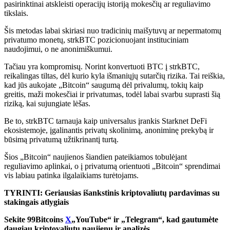
pasirinktinai atskleisti operacijų istoriją mokesčių ar reguliavimo
tikslais.
Šis metodas labai skiriasi nuo tradicinių maišytuvų ar nepermatomų
privatumo monetų, strkBTC pozicionuojant instituciniam
naudojimui, o ne anonimiškumui.
Tačiau yra kompromisų. Norint konvertuoti BTC į strkBTC,
reikalingas tiltas, dėl kurio kyla išmaniųjų sutarčių rizika. Tai reiškia,
kad jūs aukojate „Bitcoin“ saugumą dėl privalumų, tokių kaip
greitis, maži mokesčiai ir privatumas, todėl labai svarbu suprasti šią
riziką, kai sujungiate lėšas.
Be to, strkBTC tarnauja kaip universalus įrankis Starknet DeFi
ekosistemoje, įgalinantis privatų skolinimą, anoniminę prekybą ir
būsimą privatumą užtikrinantį turtą.
Šios „Bitcoin“ naujienos šiandien pateikiamos tobulėjant
reguliavimo aplinkai, o į privatumą orientuoti „Bitcoin“ sprendimai
vis labiau patinka ilgalaikiams turėtojams.
TYRINTI: Geriausias išankstinis kriptovaliutų pardavimas su
stakingais atlygiais
Sekite 99Bitcoins
X
„YouTube“ ir „Telegram“, kad gautumėte
daugiau kriptovaliutų naujienų ir analizės.