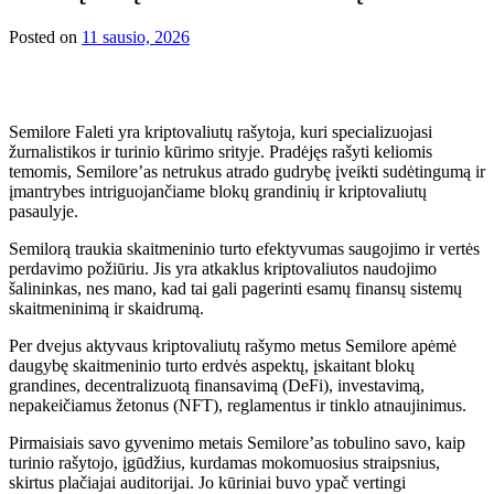
Posted on
11 sausio, 2026
Semilore Faleti yra kriptovaliutų rašytoja, kuri specializuojasi
žurnalistikos ir turinio kūrimo srityje. Pradėjęs rašyti keliomis
temomis, Semilore’as netrukus atrado gudrybę įveikti sudėtingumą ir
įmantrybes intriguojančiame blokų grandinių ir kriptovaliutų
pasaulyje.
Semilorą traukia skaitmeninio turto efektyvumas saugojimo ir vertės
perdavimo požiūriu. Jis yra atkaklus kriptovaliutos naudojimo
šalininkas, nes mano, kad tai gali pagerinti esamų finansų sistemų
skaitmeninimą ir skaidrumą.
Per dvejus aktyvaus kriptovaliutų rašymo metus Semilore apėmė
daugybę skaitmeninio turto erdvės aspektų, įskaitant blokų
grandines, decentralizuotą finansavimą (DeFi), investavimą,
nepakeičiamus žetonus (NFT), reglamentus ir tinklo atnaujinimus.
Pirmaisiais savo gyvenimo metais Semilore’as tobulino savo, kaip
turinio rašytojo, įgūdžius, kurdamas mokomuosius straipsnius,
skirtus plačiajai auditorijai. Jo kūriniai buvo ypač vertingi