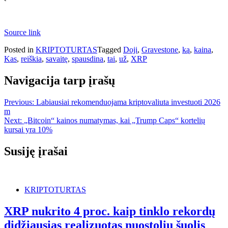
Source link
Posted in
KRIPTOTURTAS
Tagged
Doji
,
Gravestone
,
ką
,
kaina
,
Kas
,
reiškia
,
savaitę
,
spausdina
,
tai
,
už
,
XRP
Navigacija tarp įrašų
Previous:
Labiausiai rekomenduojama kriptovaliuta investuoti 2026
m
Next:
„Bitcoin“ kainos numatymas, kai „Trump Caps“ kortelių
kursai yra 10%
Susiję įrašai
KRIPTOTURTAS
XRP nukrito 4 proc. kaip tinklo rekordų
didžiausias realizuotas nuostolių šuolis