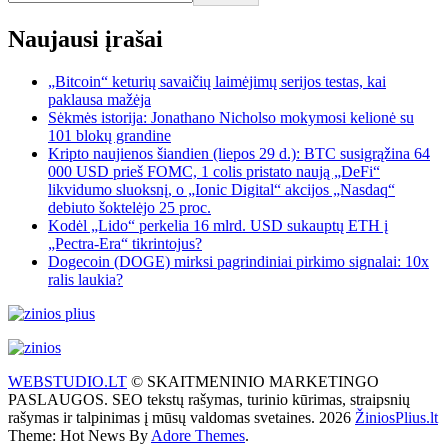
Naujausi įrašai
„Bitcoin“ keturių savaičių laimėjimų serijos testas, kai
paklausa mažėja
Sėkmės istorija: Jonathano Nicholso mokymosi kelionė su
101 blokų grandine
Kripto naujienos šiandien (liepos 29 d.): BTC susigrąžina 64
000 USD prieš FOMC, 1 colis pristato naują „DeFi“
likvidumo sluoksnį, o „Ionic Digital“ akcijos „Nasdaq“
debiuto šoktelėjo 25 proc.
Kodėl „Lido“ perkelia 16 mlrd. USD sukauptų ETH į
„Pectra-Era“ tikrintojus?
Dogecoin (DOGE) mirksi pagrindiniai pirkimo signalai: 10x
ralis laukia?
WEBSTUDIO.LT
© SKAITMENINIO MARKETINGO
PASLAUGOS. SEO tekstų rašymas, turinio kūrimas, straipsnių
rašymas ir talpinimas į mūsų valdomas svetaines. 2026
ŽiniosPlius.lt
Theme: Hot News By
Adore Themes
.