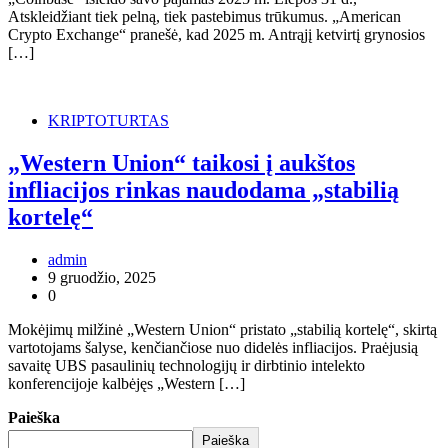
Atskleidžiant tiek pelną, tiek pastebimus trūkumus. „American
Crypto Exchange“ pranešė, kad 2025 m. Antrąjį ketvirtį grynosios
[…]
KRIPTOTURTAS
„Western Union“ taikosi į aukštos
infliacijos rinkas naudodama „stabilią
kortelę“
admin
9 gruodžio, 2025
0
Mokėjimų milžinė „Western Union“ pristato „stabilią kortelę“, skirtą
vartotojams šalyse, kenčiančiose nuo didelės infliacijos. Praėjusią
savaitę UBS pasaulinių technologijų ir dirbtinio intelekto
konferencijoje kalbėjęs „Western […]
Paieška
Paieška