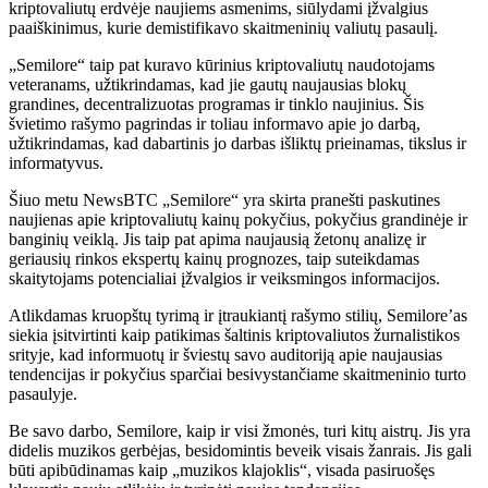
kriptovaliutų erdvėje naujiems asmenims, siūlydami įžvalgius
paaiškinimus, kurie demistifikavo skaitmeninių valiutų pasaulį.
„Semilore“ taip pat kuravo kūrinius kriptovaliutų naudotojams
veteranams, užtikrindamas, kad jie gautų naujausias blokų
grandines, decentralizuotas programas ir tinklo naujinius. Šis
švietimo rašymo pagrindas ir toliau informavo apie jo darbą,
užtikrindamas, kad dabartinis jo darbas išliktų prieinamas, tikslus ir
informatyvus.
Šiuo metu NewsBTC „Semilore“ yra skirta pranešti paskutines
naujienas apie kriptovaliutų kainų pokyčius, pokyčius grandinėje ir
banginių veiklą. Jis taip pat apima naujausią žetonų analizę ir
geriausių rinkos ekspertų kainų prognozes, taip suteikdamas
skaitytojams potencialiai įžvalgios ir veiksmingos informacijos.
Atlikdamas kruopštų tyrimą ir įtraukiantį rašymo stilių, Semilore’as
siekia įsitvirtinti kaip patikimas šaltinis kriptovaliutos žurnalistikos
srityje, kad informuotų ir šviestų savo auditoriją apie naujausias
tendencijas ir pokyčius sparčiai besivystančiame skaitmeninio turto
pasaulyje.
Be savo darbo, Semilore, kaip ir visi žmonės, turi kitų aistrų. Jis yra
didelis muzikos gerbėjas, besidomintis beveik visais žanrais. Jis gali
būti apibūdinamas kaip „muzikos klajoklis“, visada pasiruošęs