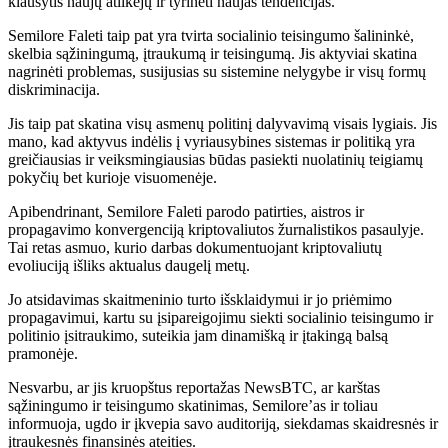
klausytis naujų atlikėjų ir tyrinėti naujas tendencijas.
Semilore Faleti taip pat yra tvirta socialinio teisingumo šalininkė,
skelbia sąžiningumą, įtraukumą ir teisingumą. Jis aktyviai skatina
nagrinėti problemas, susijusias su sistemine nelygybe ir visų formų
diskriminacija.
Jis taip pat skatina visų asmenų politinį dalyvavimą visais lygiais. Jis
mano, kad aktyvus indėlis į vyriausybines sistemas ir politiką yra
greičiausias ir veiksmingiausias būdas pasiekti nuolatinių teigiamų
pokyčių bet kurioje visuomenėje.
Apibendrinant, Semilore Faleti parodo patirties, aistros ir
propagavimo konvergenciją kriptovaliutos žurnalistikos pasaulyje.
Tai retas asmuo, kurio darbas dokumentuojant kriptovaliutų
evoliuciją išliks aktualus daugelį metų.
Jo atsidavimas skaitmeninio turto išsklaidymui ir jo priėmimo
propagavimui, kartu su įsipareigojimu siekti socialinio teisingumo ir
politinio įsitraukimo, suteikia jam dinamišką ir įtakingą balsą
pramonėje.
Nesvarbu, ar jis kruopštus reportažas NewsBTC, ar karštas
sąžiningumo ir teisingumo skatinimas, Semilore’as ir toliau
informuoja, ugdo ir įkvepia savo auditoriją, siekdamas skaidresnės ir
įtraukesnės finansinės ateities.