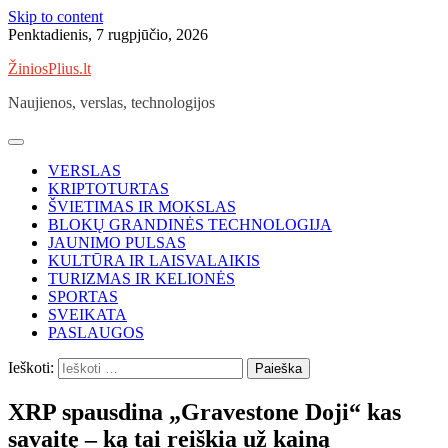
Skip to content
Penktadienis, 7 rugpjūčio, 2026
ŽiniosPlius.lt
Naujienos, verslas, technologijos
VERSLAS
KRIPTOTURTAS
ŠVIETIMAS IR MOKSLAS
BLOKŲ GRANDINĖS TECHNOLOGIJA
JAUNIMO PULSAS
KULTŪRA IR LAISVALAIKIS
TURIZMAS IR KELIONĖS
SPORTAS
SVEIKATA
PASLAUGOS
Ieškoti:
XRP spausdina „Gravestone Doji“ kas
savaitę – ką tai reiškia už kainą