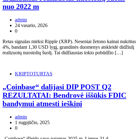
nuo 2022 m
admin
24 vasario, 2026
0
Retas signalas mirksi Ripple (XRP). Neseniai žetono kainai nukritus
4%, bandant 1,30 USD lygį, grandinės duomenys atskleidė didžiulį
realizuotų nuostolių šuolį. Tai didžiausias tokio pobūdžio […]
KRIPTOTURTAS
„Coinbase“ dalijasi DIP POST Q2
REZULTATAI: Bendrovė iššūkis FDIC
bandymui atmesti ieškinį
admin
1 rugpjūčio, 2025
0
„Coinbase“ išleido savo pajamas 2025 m. Liepos 31 d.,