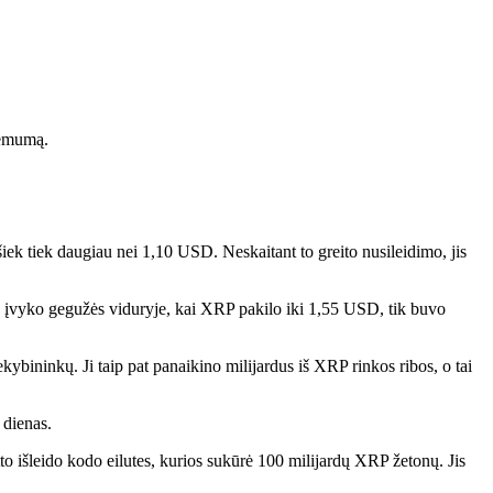
žemumą.
šiek tiek daugiau nei 1,10 USD. Neskaitant to greito nusileidimo, jis
s įvyko gegužės viduryje, kai XRP pakilo iki 1,55 USD, tik buvo
kybininkų. Ji taip pat panaikino milijardus iš XRP rinkos ribos, o tai
 dienas.
to išleido kodo eilutes, kurios sukūrė 100 milijardų XRP žetonų. Jis