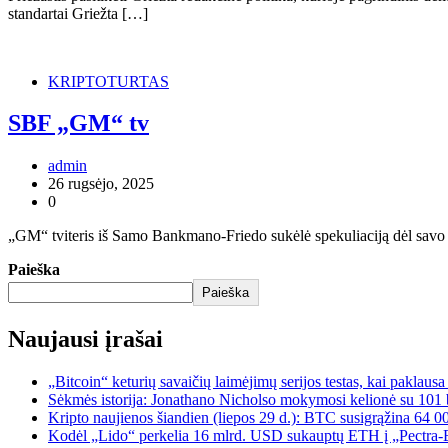
standartai Griežta […]
KRIPTOTURTAS
SBF „GM“ tv
admin
26 rugsėjo, 2025
0
„GM“ tviteris iš Samo Bankmano-Friedo sukėlė spekuliaciją dėl savo 
Paieška
Paieška
Naujausi įrašai
„Bitcoin“ keturių savaičių laimėjimų serijos testas, kai paklaus
Sėkmės istorija: Jonathano Nicholso mokymosi kelionė su 101 
Kripto naujienos šiandien (liepos 29 d.): BTC susigrąžina 64 0
Kodėl „Lido“ perkelia 16 mlrd. USD sukauptų ETH į „Pectra-Er