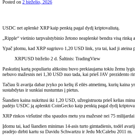
Posted on
2 birželio, 2026
USDC net aplenkė XRP kaip penktą pagal dydį kriptovaliutą.
„Ripple“ vietinio tarpvalstybinio žetono neaplenkė bendra visą rinką 
Ypač įdomu, kad XRP sugriuvo 1,20 USD link, yra tai, kad ji ateina p
XRPUSD birželio 2 d. Šaltinis: TradingView
Paskutinį kartą populiariu altkoinu buvo prekiaujama tokiu žemu lygiu 
nebuvo mažesnis nei 1,30 USD nuo tada, kai prieš JAV prezidento r
Tačiau ši avarija dabar įvyko po kelių iš eilės atmetimų, kurių kai
sustabdytas ir sunkiai nustumtas į pietus.
Šiandien kaina nukritusi iki 1,20 USD, užregistruota prieš kelias minut
padėjo USDC ją aplenkti CoinGecko kaip penktą pagal dydį kriptovali
XRP rinkos viršutinė riba spaudos metu yra mažesnė nei 75 milijardai J
Įdomu tai, kad šiandien minimas 14-asis turto gimtadienis, todėl avari
pradėjo dirbti kartu su Davidu Schwartzu ir Jedu McCalebu 2011 m.