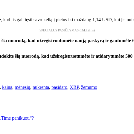
 kad jis gali tęsti savo kelią į pietus iki maždaug 1,14 USD, kai jis nut
SPECIALUS PASIŪLYMAS (išskirtinis)
 šią nuorodą, kad užregistruotumėte naują paskyrą ir gautumėte 
ite šią nuorodą, kad užsiregistruotumėte ir atidarytumėte 5
,
kaina
,
mėnesių
,
nukrenta
,
pasidaro
,
XRP
,
žemumo
„Time panikuoti“?