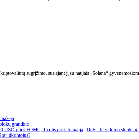
kriptovaliutų sugrįžimo, susiejant jį su naujais „Solana“ gyvenamosi
a mažėja
blokų grandine
00 USD prieš FOMC, 1 colis pristato naują „DeFi“ likvidumo sluoksnį, 
a“ tikrintojus?