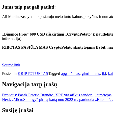
Jums taip pat gali patikti:
Ali Martinezas įvertino pastarojo meto turto kainos pokyčius ir numatė,
„Binance Free“ 600 USD (išskirtinai „CryptoPotato“): naudokite
informacija).
RIBOTAS PASIŪLYMAS CryptoPotato skaitytojams Bybit: naudok
Source link
Posted in
KRIPTOTURTAS
Tagged
apgailėtinas
,
gimtadienis
,
iki
,
kai
Navigacija tarp įrašų
Previous:
Pasak Peterio Brandto, XRP yra aiškus sandorių laimėtojas
Next:
„MicroStrategy“ pirmą kartą nuo 2022 m. parduoda „Bitcoin“: 
Susiję įrašai