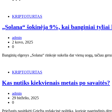
KRIPTOTURTAS
„Solana“ šokinėja 9%, kai banginiai tyliai
admin
2 kovo, 2025
0
Banginių elgesys „Solana“ rinkoje sukelia dar vieną uogą, tačiau ge
KRIPTOTURTAS
Kas nutiks kiekvienais metais po savaitės?
admin
29 birželio, 2025
0
Priežastis pasitikėti Griežta redakcinė politika, kurioje pagrindinis 