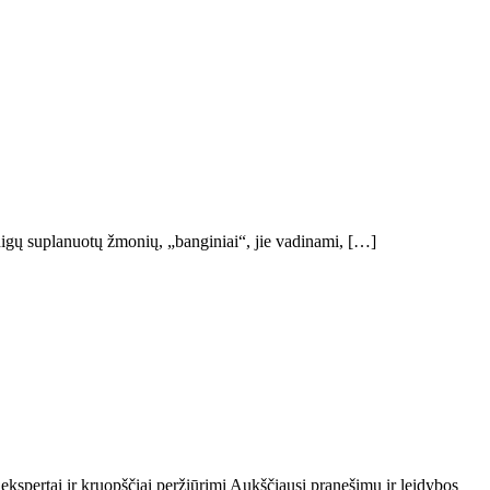
igų suplanuotų žmonių, „banginiai“, jie vadinami, […]
 ekspertai ir kruopščiai peržiūrimi Aukščiausi pranešimų ir leidybos