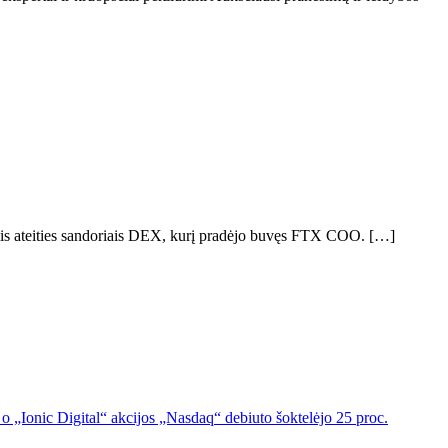
omis ateities sandoriais DEX, kurį pradėjo buvęs FTX COO. […]
o „Ionic Digital“ akcijos „Nasdaq“ debiuto šoktelėjo 25 proc.