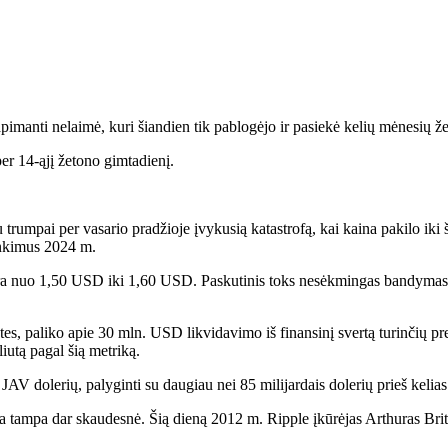
apimanti nelaimė, kuri šiandien tik pablogėjo ir pasiekė kelių mėnesių 
er 14-ąjį žetono gimtadienį.
trumpai per vasario pradžioje įvykusią katastrofą, kai kaina pakilo iki 
inkimus 2024 m.
na yra nuo 1,50 USD iki 1,60 USD. Paskutinis toks nesėkmingas bandyma
es, paliko apie 30 mln. USD likvidavimo iš finansinį svertą turinčių pre
utą pagal šią metriką.
AV dolerių, palyginti su daugiau nei 85 milijardais dolerių prieš kelias
ja tampa dar skaudesnė. Šią dieną 2012 m. Ripple įkūrėjas Arthuras Brit