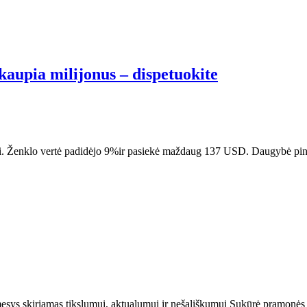
 kaupia milijonus – dispetuokite
rai. Ženklo vertė padidėjo 9%ir pasiekė maždaug 137 USD. Daugybė pin
dėmesys skiriamas tikslumui, aktualumui ir nešališkumui Sukūrė pramonės