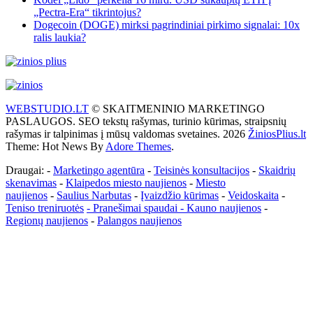
„Pectra-Era“ tikrintojus?
Dogecoin (DOGE) mirksi pagrindiniai pirkimo signalai: 10x
ralis laukia?
WEBSTUDIO.LT
© SKAITMENINIO MARKETINGO
PASLAUGOS. SEO tekstų rašymas, turinio kūrimas, straipsnių
rašymas ir talpinimas į mūsų valdomas svetaines. 2026
ŽiniosPlius.lt
Theme: Hot News By
Adore Themes
.
Draugai: -
Marketingo agentūra
-
Teisinės konsultacijos
-
Skaidrių
skenavimas
-
Klaipedos miesto naujienos
-
Miesto
naujienos
-
Saulius Narbutas
-
Įvaizdžio kūrimas
-
Veidoskaita
-
Teniso treniruotės
- Pranešimai spaudai -
Kauno naujienos
-
Regionų naujienos
-
Palangos naujienos