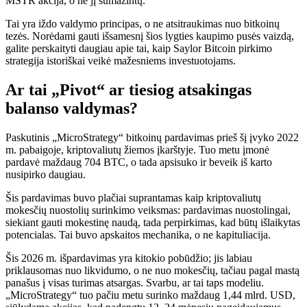
MSTR akcija, o ne jį sumažintų.
Tai yra iždo valdymo principas, o ne atsitraukimas nuo bitkoinų
tezės. Norėdami gauti išsamesnį šios lygties kaupimo pusės vaizdą,
galite perskaityti daugiau apie tai, kaip Saylor Bitcoin pirkimo
strategija istoriškai veikė mažesniems investuotojams.
Ar tai „Pivot“ ar tiesiog atsakingas
balanso valdymas?
Paskutinis „MicroStrategy“ bitkoinų pardavimas prieš šį įvyko 2022
m. pabaigoje, kriptovaliutų žiemos įkarštyje. Tuo metu įmonė
pardavė maždaug 704 BTC, o tada apsisuko ir beveik iš karto
nusipirko daugiau.
Šis pardavimas buvo plačiai suprantamas kaip kriptovaliutų
mokesčių nuostolių surinkimo veiksmas: pardavimas nuostolingai,
siekiant gauti mokestinę naudą, tada perpirkimas, kad būtų išlaikytas
potencialas. Tai buvo apskaitos mechanika, o ne kapituliacija.
Šis 2026 m. išpardavimas yra kitokio pobūdžio; jis labiau
priklausomas nuo likvidumo, o ne nuo mokesčių, tačiau pagal mastą
panašus į visas turimas atsargas. Svarbu, ar tai taps modeliu.
„MicroStrategy“ tuo pačiu metu surinko maždaug 1,44 mlrd. USD,