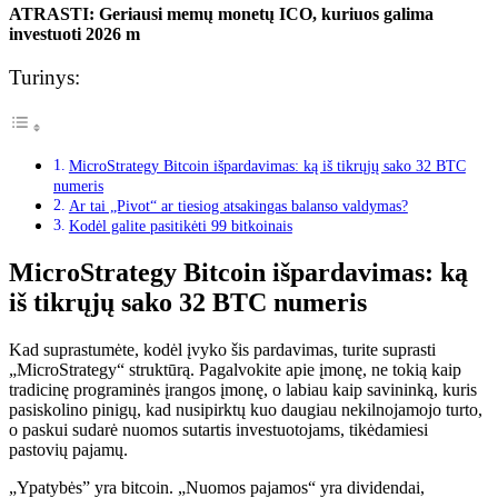
ATRASTI: Geriausi memų monetų ICO, kuriuos galima
investuoti 2026 m
Turinys:
MicroStrategy Bitcoin išpardavimas: ką iš tikrųjų sako 32 BTC
numeris
Ar tai „Pivot“ ar tiesiog atsakingas balanso valdymas?
Kodėl galite pasitikėti 99 bitkoinais
MicroStrategy Bitcoin išpardavimas: ką
iš tikrųjų sako 32 BTC numeris
Kad suprastumėte, kodėl įvyko šis pardavimas, turite suprasti
„MicroStrategy“ struktūrą. Pagalvokite apie įmonę, ne tokią kaip
tradicinę programinės įrangos įmonę, o labiau kaip savininką, kuris
pasiskolino pinigų, kad nusipirktų kuo daugiau nekilnojamojo turto,
o paskui sudarė nuomos sutartis investuotojams, tikėdamiesi
pastovių pajamų.
„Ypatybės” yra bitcoin. „Nuomos pajamos“ yra dividendai,