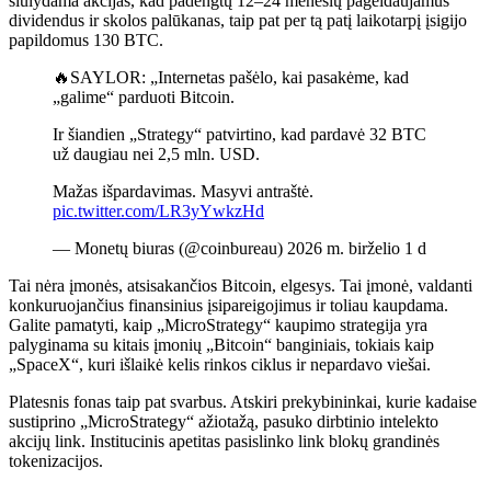
siūlydama akcijas, kad padengtų 12–24 mėnesių pageidaujamus
dividendus ir skolos palūkanas, taip pat per tą patį laikotarpį įsigijo
papildomus 130 BTC.
🔥SAYLOR: „Internetas pašėlo, kai pasakėme, kad
„galime“ parduoti Bitcoin.
Ir šiandien „Strategy“ patvirtino, kad pardavė 32 BTC
už daugiau nei 2,5 mln. USD.
Mažas išpardavimas. Masyvi antraštė.
pic.twitter.com/LR3yYwkzHd
— Monetų biuras (@coinbureau) 2026 m. birželio 1 d
Tai nėra įmonės, atsisakančios Bitcoin, elgesys. Tai įmonė, valdanti
konkuruojančius finansinius įsipareigojimus ir toliau kaupdama.
Galite pamatyti, kaip „MicroStrategy“ kaupimo strategija yra
palyginama su kitais įmonių „Bitcoin“ banginiais, tokiais kaip
„SpaceX“, kuri išlaikė kelis rinkos ciklus ir nepardavo viešai.
Platesnis fonas taip pat svarbus. Atskiri prekybininkai, kurie kadaise
sustiprino „MicroStrategy“ ažiotažą, pasuko dirbtinio intelekto
akcijų link. Institucinis apetitas pasislinko link blokų grandinės
tokenizacijos.