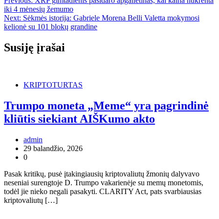
Previous:
XRP gimtadienis pasidaro apgailėtinas, kai kaina nukrenta
iki 4 mėnesių žemumo
Next:
Sėkmės istorija: Gabriele Morena Belli Valetta mokymosi
kelionė su 101 blokų grandine
Susiję įrašai
KRIPTOTURTAS
Trumpo moneta „Meme“ yra pagrindinė
kliūtis siekiant AIŠKumo akto
admin
29 balandžio, 2026
0
Pasak kritikų, pusė įtakingiausių kriptovaliutų žmonių dalyvavo
neseniai surengtoje D. Trumpo vakarienėje su memų monetomis,
todėl jie nieko negali pasakyti. CLARITY Act, pats svarbiausias
kriptovaliutų […]