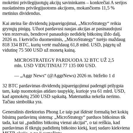
mokėtini privilegijuotųjų akcijų savininkams – konkrečiai A serijos
nuolatinėms privilegijuotoms akcijoms, mokančioms 11,5 %
metinius dividendus.
Kai ateina šie dividendų įsipareigojimai, „MicroStrategy“ reikia
grynųjų pinigų. Užuot pardavusi naujas akcijas ar pasinaudojusi
vien rezervais, bendrovė panaudojo nedidelę bitkoinų iždo dalį.
2026 m. I ketvirčio duomenimis, „MicroStrategy“ turėjo maždaug
818 334 BTC, kurių vertė maždaug 61,8 mlrd. USD, įsigytų už
vidutinę 75 500 USD už monetą kainą.
MICROSTRATEGY PARDUODA 32 BTC UŽ 2,5
mln. USD VIDUTINIAI 77 135 000 USD.
— „Aggr News“ (@AggrNews) 2026 m. birželio 1 d
32 BTC pardavimas dividendų įsipareigojimui padengti prilygsta
tam, kaip nuomotojas atidaro taupyklę, kurioje yra 61 mlrd. USD,
kad apmokėtų 2500 USD sąskaitą. Matematika nekelia nerimo.
Tačiau simbolika yra.
Generalinis direktorius Phong Le taip pat išdėstė formalią bet kokių
būsimų pardavimų sistemą: „MicroStrategy“ parduos bitkoinus tik
tada, kai tai „padidins bitkoiną vienai akcijai“, o tai reiškia, kad
pardavimas iš tikrųjų padidintų bitkoino kiekį, kurį sudaro kiekviena