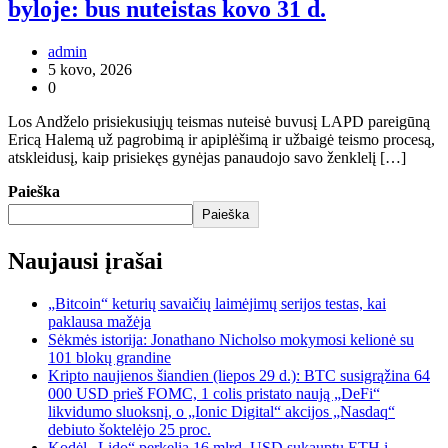
byloje: bus nuteistas kovo 31 d.
admin
5 kovo, 2026
0
Los Andželo prisiekusiųjų teismas nuteisė buvusį LAPD pareigūną
Ericą Halemą už pagrobimą ir apiplėšimą ir užbaigė teismo procesą,
atskleidusį, kaip prisiekęs gynėjas panaudojo savo ženklelį […]
Paieška
Paieška
Naujausi įrašai
„Bitcoin“ keturių savaičių laimėjimų serijos testas, kai
paklausa mažėja
Sėkmės istorija: Jonathano Nicholso mokymosi kelionė su
101 blokų grandine
Kripto naujienos šiandien (liepos 29 d.): BTC susigrąžina 64
000 USD prieš FOMC, 1 colis pristato naują „DeFi“
likvidumo sluoksnį, o „Ionic Digital“ akcijos „Nasdaq“
debiuto šoktelėjo 25 proc.
Kodėl „Lido“ perkelia 16 mlrd. USD sukauptų ETH į