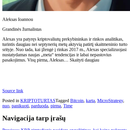
Aleksas Ioannou
Grandinės žurnalistas
Alexas yra patyręs kriptovaliutų prekybininkas ir rinkos analitikas,
turintis daugiau nei septynerių metų aktyvią patirtį skaitmeninio turto
srityje. Nuo tada, kai įžengė į rinkas 2017 m., Alexas specializuojasi
nustatydamas naujas „meta“ tendencijas ir labai nepastovius
pasakojimus. Visų pirma, Aleksas… Skaityti daugiau
Source link
Posted in
KRIPTOTURTAS
Tagged
Bitcoin
,
kartą
,
MicroStrategy
,
nuo
,
panikuoti
,
parduoda
,
pirmą
,
Time
Navigacija tarp įrašų