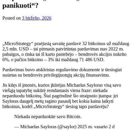
panikuoti“?
Posted on
3 birželio, 2026
„MicroStrategy“ praėjusią savaitę pardavė 32 bitkoinus už maždaug
2,5 mln. USD – tai pirmasis patvirtintas pardavimas nuo 2022 m.
pabaigos, o rinka tai iš karto pastebėjo – bendrovės akcijos nukrito
6%, o pačios bitkoino – 3% iki maždaug 71 486 USD.
Pardavimas buvo atskleistas reguliavimo dokumente ir tiesiogiai
susietas su bendrovės privilegijuotųjų akcijų finansavimu.
Jis kilęs iš įmonės, kurios įkūrėjas Michaelas Sayloras visą savo
viešąją tapatybę sukūrė remdamasis viena fraze: niekada
neparduodu bitkoinų. Štai pagrindinė šio straipsnio įtampa: jei
Sayloras daugelį metų ragino pasaulį bet kokia kaina laikyti
bitkoinus, kodėl „MicroStrategy“ tiesiog tapo pardavėju?
Niekada neparduokite savo Bitcoin.
— Michaelas Sayloras (@saylor) 2025 m. vasario 2 d