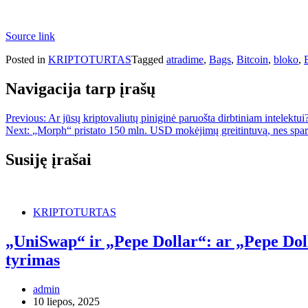
Source link
Posted in
KRIPTOTURTAS
Tagged
atradime
,
Bags
,
Bitcoin
,
bloko
,
Navigacija tarp įrašų
Previous:
Ar jūsų kriptovaliutų piniginė paruošta dirbtiniam intelektu
Next:
„Morph“ pristato 150 mln. USD mokėjimų greitintuvą, nes sparč
Susiję įrašai
KRIPTOTURTAS
„UniSwap“ ir „Pepe Dollar“: ar „Pepe Do
tyrimas
admin
10 liepos, 2025