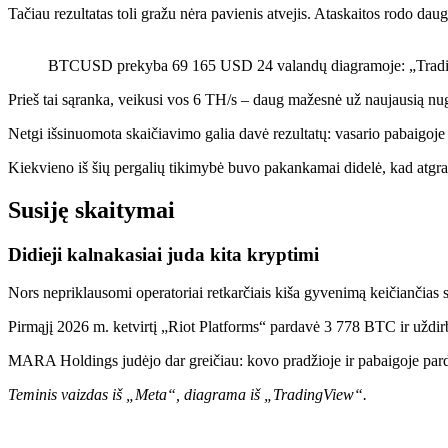
Tačiau rezultatas toli gražu nėra pavienis atvejis. Ataskaitos rodo 
BTCUSD prekyba 69 165 USD 24 valandų diagramoje: „Trad
Prieš tai sąranka, veikusi vos 6 TH/s – daug mažesnė už naujausią 
Netgi išsinuomota skaičiavimo galia davė rezultatų: vasario pabaigoj
Kiekvieno iš šių pergalių tikimybė buvo pakankamai didelė, kad atgrasyt
Susiję skaitymai
Didieji kalnakasiai juda kita kryptimi
Nors nepriklausomi operatoriai retkarčiais kiša gyvenimą keičiančias
Pirmąjį 2026 m. ketvirtį „Riot Platforms“ pardavė 3 778 BTC ir uždi
MARA Holdings judėjo dar greičiau: kovo pradžioje ir pabaigoje pa
Teminis vaizdas iš „Meta“, diagrama iš „TradingView“.