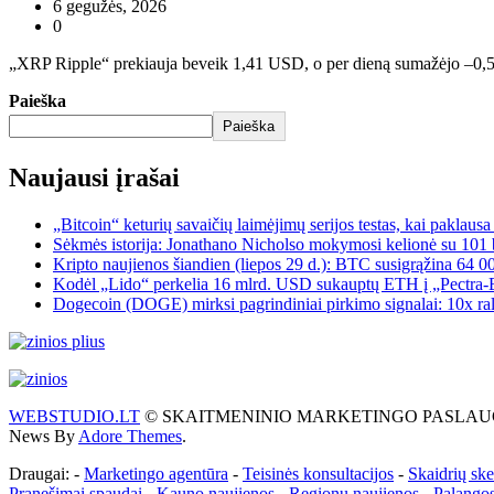
6 gegužės, 2026
0
„XRP Ripple“ prekiauja beveik 1,41 USD, o per dieną sumažėjo –0,5 
Paieška
Paieška
Naujausi įrašai
„Bitcoin“ keturių savaičių laimėjimų serijos testas, kai paklaus
Sėkmės istorija: Jonathano Nicholso mokymosi kelionė su 101 
Kripto naujienos šiandien (liepos 29 d.): BTC susigrąžina 64 0
Kodėl „Lido“ perkelia 16 mlrd. USD sukauptų ETH į „Pectra-Er
Dogecoin (DOGE) mirksi pagrindiniai pirkimo signalai: 10x ral
WEBSTUDIO.LT
© SKAITMENINIO MARKETINGO PASLAUGOS. SEO te
News By
Adore Themes
.
Draugai: -
Marketingo agentūra
-
Teisinės konsultacijos
-
Skaidrių sk
Pranešimai spaudai -
Kauno naujienos
-
Regionų naujienos
-
Palangos