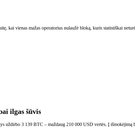
tę, kai vienas mažas operatorius nulaužė bloką, kuris statistiškai neturė
ai ilgas šūvis
kasys uždirbo 3 139 BTC – maždaug 210 000 USD vertės. Į išmokėjimą b