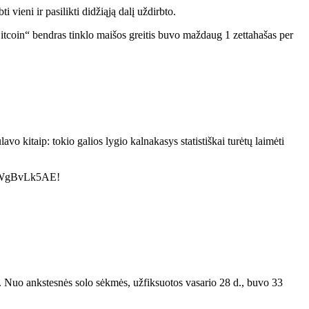
ieni ir pasilikti didžiąją dalį uždirbto.
itcoin“ bendras tinklo maišos greitis buvo maždaug 1 zettahašas per
 kitaip: tokio galios lygio kalnakasys statistiškai turėtų laimėti
o/UWgBvLk5AE!
 Nuo ankstesnės solo sėkmės, užfiksuotos vasario 28 d., buvo 33