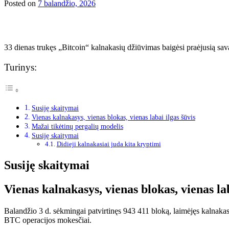
Posted on
7 balandžio, 2026
33 dienas trukęs „Bitcoin“ kalnakasių džiūvimas baigėsi praėjusią savai
Turinys:
Susiję skaitymai
Vienas kalnakasys, vienas blokas, vienas labai ilgas šūvis
Mažai tikėtinų pergalių modelis
Susiję skaitymai
Didieji kalnakasiai juda kita kryptimi
Susiję skaitymai
Vienas kalnakasys, vienas blokas, vienas lab
Balandžio 3 d. sėkmingai patvirtinęs 943 411 bloką, laimėjęs kalna
BTC operacijos mokesčiai.