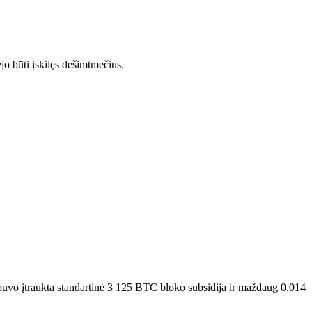
jo būti įskilęs dešimtmečius.
uvo įtraukta standartinė 3 125 BTC bloko subsidija ir maždaug 0,014