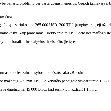
daugybę panašių problemų per pastaruosius mėnesius. Gruodį kalnakasys,
ingView“.
nugalėtoją – surinko apie 265 000 USD. 200 TH/s įrenginys rugsėjį už
e kalnakasys, kaip pranešama, išleido apie 75 USD debesies maišos sis
ų racionaliausius dalyvius. Ir vis dėlto jie tęsėsi.
 sumas, didelės kalnakasybos įmonės atsisako „Bitcoin“.
rbo maždaug 289 mln. USD, o ketvirčio pabaigoje vis dar turėjo 15 68
rdavė daugiau nei 15 000 BTC, kad surinktų maždaug 1,1 mlrd.