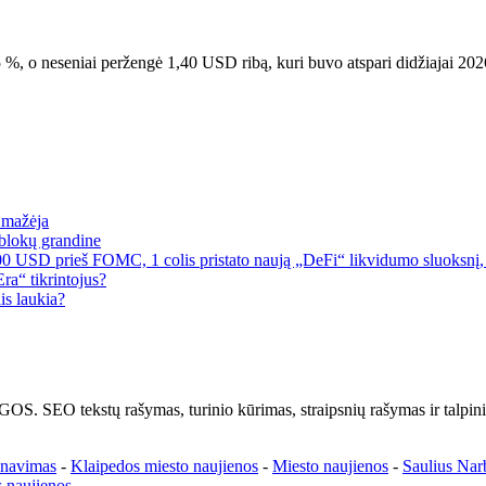
%, o neseniai peržengė 1,40 USD ribą, kuri buvo atspari didžiajai 20
a mažėja
blokų grandine
00 USD prieš FOMC, 1 colis pristato naują „DeFi“ likvidumo sluoksnį, 
a“ tikrintojus?
is laukia?
kstų rašymas, turinio kūrimas, straipsnių rašymas ir talpinima
enavimas
-
Klaipedos miesto naujienos
-
Miesto naujienos
-
Saulius Nar
 naujienos