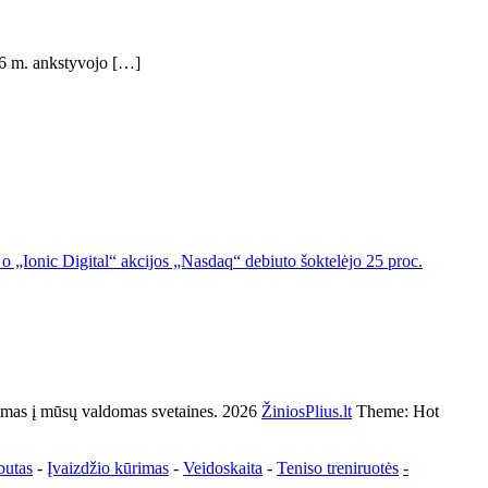
26 m. ankstyvojo […]
o „Ionic Digital“ akcijos „Nasdaq“ debiuto šoktelėjo 25 proc.
s į mūsų valdomas svetaines. 2026
ŽiniosPlius.lt
Theme: Hot
butas
-
Įvaizdžio kūrimas
-
Veidoskaita
-
Teniso treniruotės
-