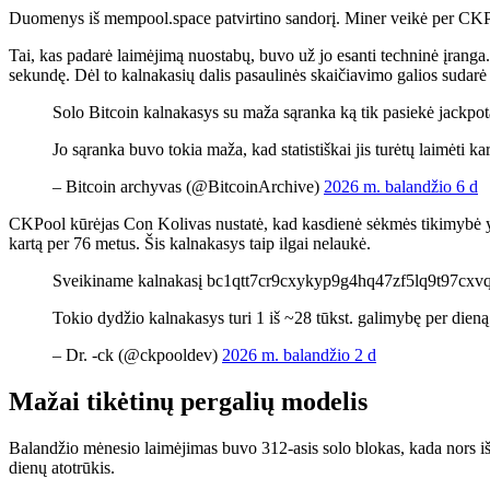
Duomenys iš mempool.space patvirtino sandorį. Miner veikė per CKPool 
Tai, kas padarė laimėjimą nuostabų, buvo už jo esanti techninė įrang
sekundę. Dėl to kalnakasių dalis pasaulinės skaičiavimo galios sudarė 
Solo Bitcoin kalnakasys su maža sąranka ką tik pasiekė jackpo
Jo sąranka buvo tokia maža, kad statistiškai jis turėtų laimėti k
– Bitcoin archyvas (@BitcoinArchive)
2026 m. balandžio 6 d
CKPool kūrėjas Con Kolivas nustatė, kad kasdienė sėkmės tikimybė yra 
kartą per 76 metus. Šis kalnakasys taip ilgai nelaukė.
Sveikiname kalnakasį bc1qtt7cr9cxykyp9g4hq47zf5lq9t97cxvq
Tokio dydžio kalnakasys turi 1 iš ~28 tūkst. galimybę per dieną
– Dr. -ck (@ckpooldev)
2026 m. balandžio 2 d
Mažai tikėtinų pergalių modelis
Balandžio mėnesio laimėjimas buvo 312-asis solo blokas, kada nors i
dienų atotrūkis.