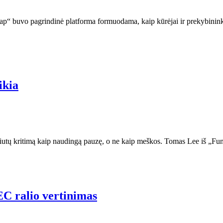
wap“ buvo pagrindinė platforma formuodama, kaip kūrėjai ir prekybini
ikia
aliutų kritimą kaip naudingą pauzę, o ne kaip meškos. Tomas Lee iš „
C ralio vertinimas