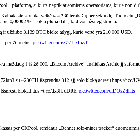
– platformą, sukurtą nepriklausomiems operatoriams, kurie nori dirbti v
a. Kalnakasio sąranka veikė vos 230 terahašių per sekundę. Tuo metu „B
apie 0,00002 % – tokia plona dalis, kad vos užsiregistruoja.
tą ir uždirbo 3,139 BTC bloko atlygį, kurio vertė yra 210 000 USD.
artą per 76 metus.
pic.twitter.com/z7s1LxIhZT
maždaug 1 iš 28 000. „Bitcoin Archive“ analitikas Archie jį suformulavo
72lun3 su ~230TH išsprendus 312-ąjį solo bloką adresu https://t.c
 išspręsti bloką.https://t.co/dx3lUuDRbl
pic.twitter.com/uiDOzZdHts
škastas per CKPool, remiantis „Bennet solo-miner tracker“ duomenimis.