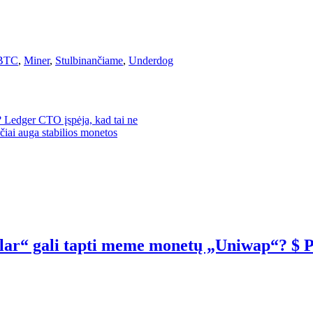
BTC
,
Miner
,
Stulbinančiame
,
Underdog
i? Ledger CTO įspėja, kad tai ne
iai auga stabilios monetos
llar“ gali tapti meme monetų „Uniwap“? $