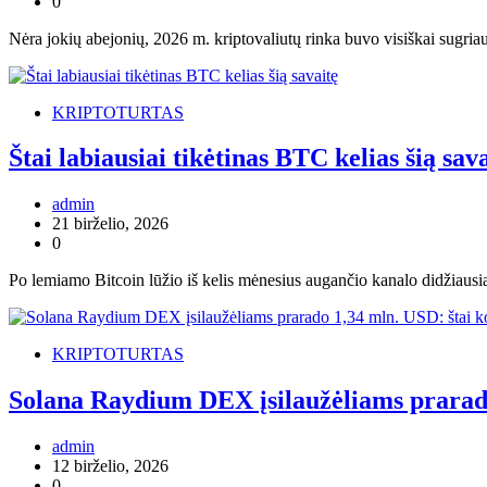
0
Nėra jokių abejonių, 2026 m. kriptovaliutų rinka buvo visiškai sugri
KRIPTOTURTAS
Štai labiausiai tikėtinas BTC kelias šią sav
admin
21 birželio, 2026
0
Po lemiamo Bitcoin lūžio iš kelis mėnesius augančio kanalo didžiausi
KRIPTOTURTAS
Solana Raydium DEX įsilaužėliams prarado
admin
12 birželio, 2026
0