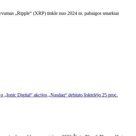
tyvumas „Ripple“ (XRP) tinkle nuo 2024 m. pabaigos smarkiai
o „Ionic Digital“ akcijos „Nasdaq“ debiuto šoktelėjo 25 proc.