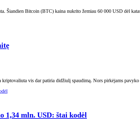
auta. Šiandien Bitcoin (BTC) kaina nukrito žemiau 60 000 USD dėl katas
aitę
a kriptovaliuta vis dar patiria didžiulį spaudimą. Nors pirkėjams pav
 1,34 mln. USD: štai kodėl