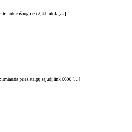
tė tinkle išaugo iki 2,43 mlrd. […]
 pirmiausia prieš staigų sąjūdį link 6000 […]