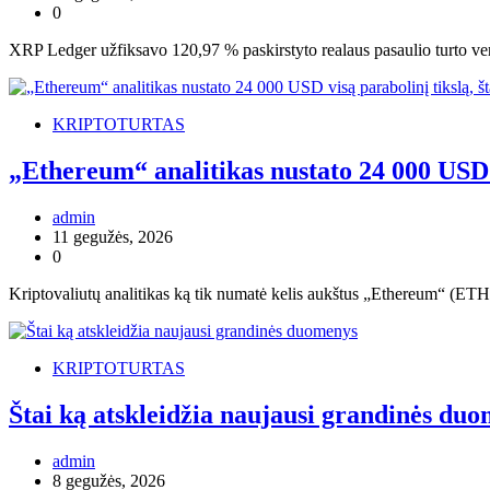
0
XRP Ledger užfiksavo 120,97 % paskirstyto realaus pasaulio turto ver
KRIPTOTURTAS
„Ethereum“ analitikas nustato 24 000 USD v
admin
11 gegužės, 2026
0
Kriptovaliutų analitikas ką tik numatė kelis aukštus „Ethereum“ (ETH) k
KRIPTOTURTAS
Štai ką atskleidžia naujausi grandinės du
admin
8 gegužės, 2026