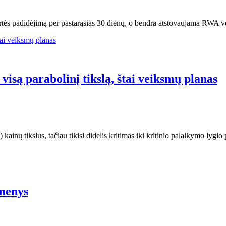
tės padidėjimą per pastarąsias 30 dienų, o bendra atstovaujama RWA ver
isą parabolinį tikslą, štai veiksmų planas
ainų tikslus, tačiau tikisi didelis kritimas iki kritinio palaikymo lygio
omenys