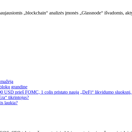
naujausiomis „blockchain“ analizės įmonės „Glassnode“ išvadomis, ak
a mažėja
blokų grandine
00 USD prieš FOMC, 1 colis pristato naują „DeFi“ likvidumo sluoksnį, 
a“ tikrintojus?
is laukia?