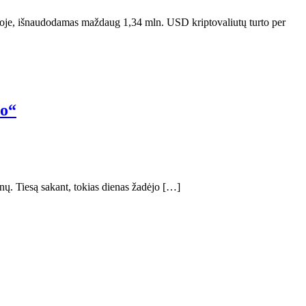
ržoje, išnaudodamas maždaug 1,34 mln. USD kriptovaliutų turto per
to“
ų. Tiesą sakant, tokias dienas žadėjo […]