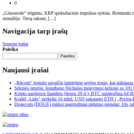
0
„Glassnode“ teigimu, XRP spekuliacinis impulsas nyksta. Remiantis 
sumažėjo. Tiesą sakant, […]
Navigacija tarp įrašų
Senesni įrašai
Paieška
Paieška
Naujausi įrašai
„Bitcoin“ keturių savaičių laimėjimų serijos testas, kai paklaus
Sėkmės istorija: Jonathano Nicholso mokymosi kelionė su 101 
Kripto naujienos šiandien (liepos 29 d.): BTC susigrąžina 64 0
Kodėl „Lido“ perkelia 16 mlrd. USD sukauptų ETH į „Pectra-Er
Dogecoin (DOGE) mirksi pagrindiniai pirkimo signalai: 10x ral