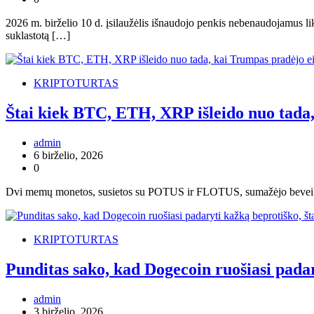
2026 m. birželio 10 d. įsilaužėlis išnaudojo penkis nebenaudojamus l
suklastotą […]
KRIPTOTURTAS
Štai kiek BTC, ETH, XRP išleido nuo tada,
admin
6 birželio, 2026
0
Dvi memų monetos, susietos su POTUS ir FLOTUS, sumažėjo beveik 100
KRIPTOTURTAS
Punditas sako, kad Dogecoin ruošiasi padar
admin
3 birželio, 2026