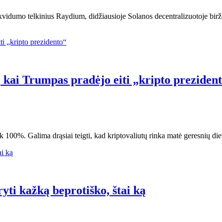
ikvidumo telkinius Raydium, didžiausioje Solanos decentralizuotoje bi
 kai Trumpas pradėjo eiti „kripto preziden
%. Galima drąsiai teigti, kad kriptovaliutų rinka matė geresnių dien
yti kažką beprotiško, štai ką