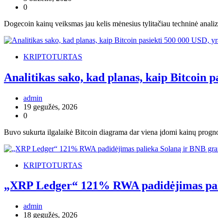
0
Dogecoin kainų veiksmas jau kelis mėnesius tylitačiau techninė analizė
KRIPTOTURTAS
Analitikas sako, kad planas, kaip Bitcoin p
admin
19 gegužės, 2026
0
Buvo sukurta ilgalaikė Bitcoin diagrama dar viena įdomi kainų progno
KRIPTOTURTAS
„XRP Ledger“ 121% RWA padidėjimas pali
admin
18 gegužės, 2026