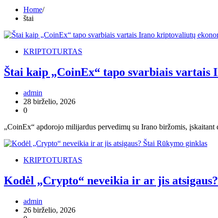
Home
štai
KRIPTOTURTAS
Štai kaip „CoinEx“ tapo svarbiais vartais
admin
28 birželio, 2026
0
„CoinEx“ apdorojo milijardus pervedimų su Irano biržomis, įskaitan
KRIPTOTURTAS
Kodėl „Crypto“ neveikia ir ar jis atsigaus
admin
26 birželio, 2026