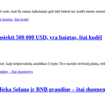
 rodo, kad šis ramus laikotarpis gali būti būtent tai, kodėl memo monetą
asiekti 500 000 USD, yra baigtas, štai kodėl
zė, kaip kriptovaliutų analitikas Crypto Tice nurodo techninį planą, re
eka Solaną ir BNB grandinę – štai duomen