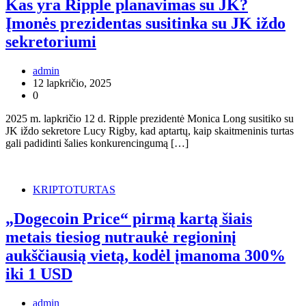
Kas yra Ripple planavimas su JK?
Įmonės prezidentas susitinka su JK iždo
sekretoriumi
admin
12 lapkričio, 2025
0
2025 m. lapkričio 12 d. Ripple prezidentė Monica Long susitiko su
JK iždo sekretore Lucy Rigby, kad aptartų, kaip skaitmeninis turtas
gali padidinti šalies konkurencingumą […]
KRIPTOTURTAS
„Dogecoin Price“ pirmą kartą šiais
metais tiesiog nutraukė regioninį
aukščiausią vietą, kodėl įmanoma 300%
iki 1 USD
admin