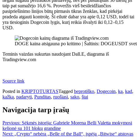
negali sugauti pertraukos
pardavėjų, nes per pastarąsias 30 dienų jis
taip pat sumažėjo 16,6 %.
Proveržis virš besileidžiančios
pasipriešinimo linijos būtų pirmasis tikras ženklas, kad pirkėjai
pradeda atgauti kontrolę. Ši eilutė dabar yra apie 0,12 USD, todėl tai
yra tiesioginis Dogecoin lygis, kurį reikia išvalyti iki 0,12–0,15
USD.
DOGE kaina atsigauna po kritimo | Šaltinis: DOGEUSDT svet
Teminis vaizdas sukurtas naudojant Dall.E, diagrama iš
Tradingview.com
Source link
Posted in
KRIPTOTURTAS
Tagged
beprotiško
,
Dogecoin
,
ką
,
kad
,
kažką
,
padaryti
,
Punditas
,
ruošiasi
,
sako
,
štai
Navigacija tarp įrašų
Previous:
Sėkmės istorija: Gabriele Morena Belli Valetta mokymosi
kelionė su 101 blokų grandine
Next:
„Crypto“ nebėra „Belle of the Ball“, įspėja „Bitwise“ atstovas