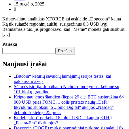
15 rugsėjo, 2025
0
Kriptovaliutų analitikas XFORCE tai atskleidė „Dogecoin“ kaina
Ką tik sulaužė regioninį aukštį, susigrąžinus 0,3 USD lygį.
Remdamasis tuo, jis prognozavo, kad „Meme“ moneta gali susiburti
[…]
Paieška
Paieška
Naujausi įrašai
„Bitcoin“ keturių savaičių laimėjimų serijos testas, kai
paklausa mažėja
Sėkmės istorija: Jonathano Nicholso mokymosi kelionė su
101 blokų grandine
Kripto naujienos šiandien (liepos 29 d.): BTC susigrąžina 64
000 USD prieš FOMC, 1 colis pristato naują „DeFi“
likvidumo sluoksnį, o „Ionic Digital“ akcijos „Nasdaq“
debiuto šoktelėjo 25 proc.
Kodėl „Lido“ perkelia 16 mlrd. USD sukauptų ETH į
„Pectra-Era“ tikrintojus?
Dogecoin (DOGE) mirksi pagrindiniai pirkimo signalai: 10x