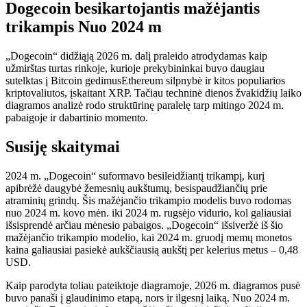
Dogecoin besikartojantis mažėjantis
trikampis Nuo 2024 m
„Dogecoin“ didžiąją 2026 m. dalį praleido atrodydamas kaip
užmirštas turtas rinkoje, kurioje prekybininkai buvo daugiau
sutelktas į Bitcoin gedimus
Ethereum silpnybė ir kitos populiarios
kriptovaliutos,
įskaitant XRP
. Tačiau techninė dienos žvakidžių laiko
diagramos analizė rodo struktūrinę paralelę tarp mitingo 2024 m.
pabaigoje ir dabartinio momento.
Susiję skaitymai
2024 m. „Dogecoin“ suformavo besileidžiantį trikampį, kurį
apibrėžė daugybė žemesnių aukštumų, besispaudžiančių prie
atraminių grindų. Šis mažėjančio trikampio modelis buvo rodomas
nuo 2024 m. kovo mėn. iki 2024 m. rugsėjo vidurio, kol galiausiai
išsisprendė arčiau mėnesio pabaigos. „Dogecoin“ išsiveržė iš šio
mažėjančio trikampio modelio, kai 2024 m. gruodį memų monetos
kaina galiausiai pasiekė aukščiausią aukštį per kelerius metus – 0,48
USD.
Kaip parodyta toliau pateiktoje diagramoje, 2026 m. diagramos pusė
buvo panaši į glaudinimo etapą, nors ir ilgesnį laiką. Nuo 2024 m.