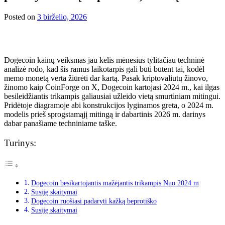
Posted on
3 birželio, 2026
Dogecoin kainų veiksmas
jau kelis mėnesius tyli
tačiau techninė
analizė rodo, kad šis ramus laikotarpis gali būti būtent tai, kodėl
memo monetą verta žiūrėti dar kartą.
Pasak kriptovaliutų žinovo,
žinomo kaip CoinForge on X,
Dogecoin kartojasi
2024 m., kai ilgas
besileidžiantis trikampis galiausiai užleido vietą smurtiniam mitingui.
Pridėtoje diagramoje abi konstrukcijos lyginamos greta, o 2024 m.
modelis prieš sprogstamąjį mitingą ir dabartinis 2026 m. darinys
dabar panašiame techniniame taške.
Turinys:
Dogecoin besikartojantis mažėjantis trikampis Nuo 2024 m
Susiję skaitymai
Dogecoin ruošiasi padaryti kažką beprotiško
Susiję skaitymai