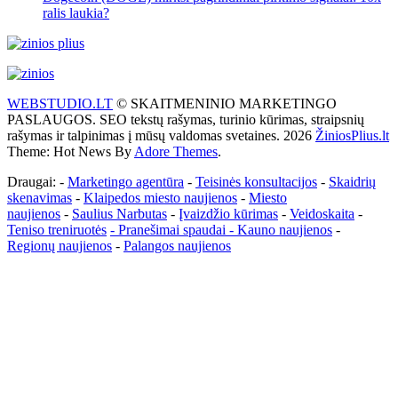
ralis laukia?
WEBSTUDIO.LT
© SKAITMENINIO MARKETINGO
PASLAUGOS. SEO tekstų rašymas, turinio kūrimas, straipsnių
rašymas ir talpinimas į mūsų valdomas svetaines. 2026
ŽiniosPlius.lt
Theme: Hot News By
Adore Themes
.
Draugai: -
Marketingo agentūra
-
Teisinės konsultacijos
-
Skaidrių
skenavimas
-
Klaipedos miesto naujienos
-
Miesto
naujienos
-
Saulius Narbutas
-
Įvaizdžio kūrimas
-
Veidoskaita
-
Teniso treniruotės
- Pranešimai spaudai -
Kauno naujienos
-
Regionų naujienos
-
Palangos naujienos