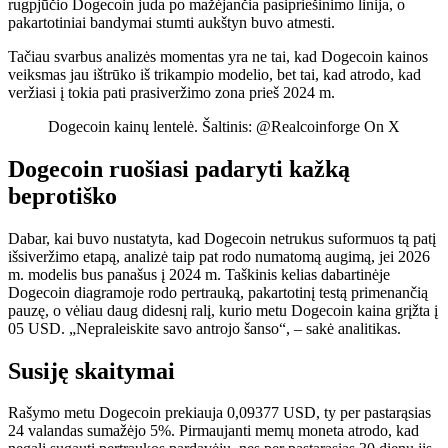
rugpjūčio Dogecoin juda po mažėjančia pasipriešinimo linija, o
pakartotiniai bandymai stumti aukštyn buvo atmesti.
Tačiau svarbus analizės momentas yra ne tai, kad Dogecoin kainos
veiksmas jau ištrūko iš trikampio modelio, bet tai, kad
atrodo, kad
veržiasi į
tokia pati prasiveržimo zona prieš 2024 m.
Dogecoin kainų lentelė. Šaltinis: @Realcoinforge On X
Dogecoin ruošiasi padaryti kažką
beprotiško
Dabar, kai buvo nustatyta, kad Dogecoin netrukus suformuos tą patį
išsiveržimo etapą, analizė taip pat rodo numatomą augimą, jei 2026
m. modelis bus panašus į 2024 m. Taškinis kelias dabartinėje
Dogecoin diagramoje rodo pertrauką, pakartotinį testą primenančią
pauzę, o vėliau daug didesnį ralį, kurio metu Dogecoin kaina grįžta į
05 USD.
„Nepraleiskite savo antrojo šanso“, – sakė analitikas.
Susiję skaitymai
Rašymo metu Dogecoin prekiauja 0,09377 USD, ty per pastarąsias
24 valandas sumažėjo 5%. Pirmaujanti memų moneta
atrodo, kad