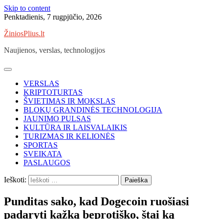
Skip to content
Penktadienis, 7 rugpjūčio, 2026
ŽiniosPlius.lt
Naujienos, verslas, technologijos
VERSLAS
KRIPTOTURTAS
ŠVIETIMAS IR MOKSLAS
BLOKŲ GRANDINĖS TECHNOLOGIJA
JAUNIMO PULSAS
KULTŪRA IR LAISVALAIKIS
TURIZMAS IR KELIONĖS
SPORTAS
SVEIKATA
PASLAUGOS
Ieškoti:
Punditas sako, kad Dogecoin ruošiasi
padaryti kažką beprotiško, štai ką