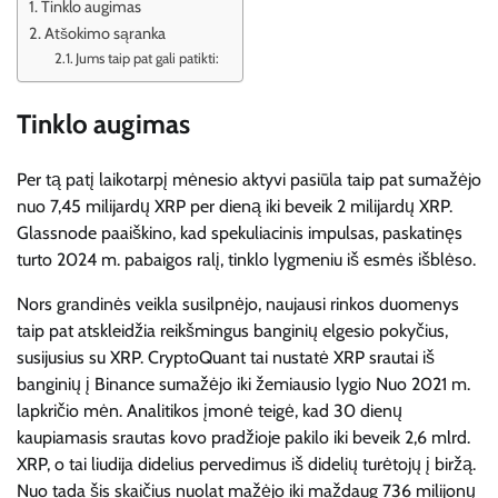
Tinklo augimas
Atšokimo sąranka
Jums taip pat gali patikti:
Tinklo augimas
Per tą patį laikotarpį mėnesio aktyvi pasiūla taip pat sumažėjo
nuo 7,45 milijardų XRP per dieną iki beveik 2 milijardų XRP.
Glassnode paaiškino, kad spekuliacinis impulsas, paskatinęs
turto 2024 m. pabaigos ralį, tinklo lygmeniu iš esmės išblėso.
Nors grandinės veikla susilpnėjo, naujausi rinkos duomenys
taip pat atskleidžia reikšmingus banginių elgesio pokyčius,
susijusius su XRP. CryptoQuant tai nustatė
XRP srautai iš
banginių į Binance sumažėjo iki žemiausio lygio
Nuo 2021 m.
lapkričio mėn. Analitikos įmonė teigė, kad 30 dienų
kaupiamasis srautas kovo pradžioje pakilo iki beveik 2,6 mlrd.
XRP, o tai liudija didelius pervedimus iš didelių turėtojų į biržą.
Nuo tada šis skaičius nuolat mažėjo iki maždaug 736 milijonų