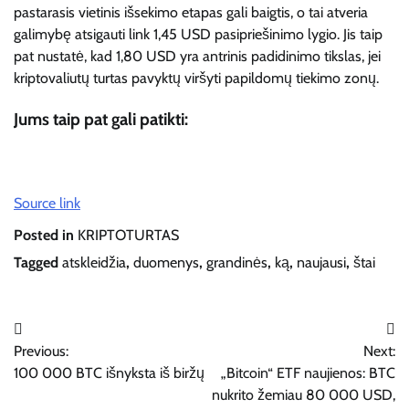
pastarasis vietinis išsekimo etapas gali baigtis, o tai atveria
galimybę atsigauti link 1,45 USD pasipriešinimo lygio. Jis taip
pat nustatė, kad 1,80 USD yra antrinis padidinimo tikslas, jei
kriptovaliutų turtas pavyktų viršyti papildomų tiekimo zonų.
Jums taip pat gali patikti:
Source link
Posted in
KRIPTOTURTAS
Tagged
atskleidžia
,
duomenys
,
grandinės
,
ką
,
naujausi
,
štai
Navigacija
Previous:
Next:
tarp
100 000 BTC išnyksta iš biržų
„Bitcoin“ ETF naujienos: BTC
įrašų
nukrito žemiau 80 000 USD,