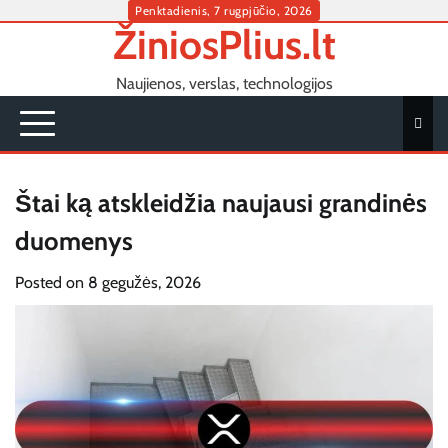
Skip
Penktadienis, 7 rugpjūčio, 2026
ŽiniosPlius.lt
to
content
Naujienos, verslas, technologijos
Štai ką atskleidžia naujausi grandinės
duomenys
Posted on
8 gegužės, 2026