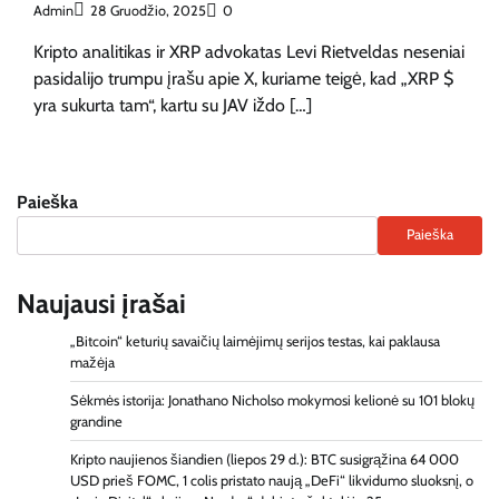
Admin
28 Gruodžio, 2025
0
Kripto analitikas ir XRP advokatas Levi Rietveldas neseniai
pasidalijo trumpu įrašu apie X, kuriame teigė, kad „XRP $
yra sukurta tam“, kartu su JAV iždo […]
Paieška
Paieška
Naujausi įrašai
„Bitcoin“ keturių savaičių laimėjimų serijos testas, kai paklausa
mažėja
Sėkmės istorija: Jonathano Nicholso mokymosi kelionė su 101 blokų
grandine
Kripto naujienos šiandien (liepos 29 d.): BTC susigrąžina 64 000
USD prieš FOMC, 1 colis pristato naują „DeFi“ likvidumo sluoksnį, o