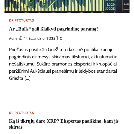
KRIPTOTURTAS
Ar „Bulls“ gali išlaikyti pagrindinę paramą?
Admin
14 Balandžio, 2025
0
Priežastis pasitikėti Griežta redakcinė politika, kurioje
pagrindinis dėmesys skiriamas tikslumui, aktualumui ir
nešališkumui Sukūrė pramonės ekspertai ir kruopščiai
peržiūrimi Aukščiausi pranešimų ir leidybos standartai
Griežta […]
KRIPTOTURTAS
Ką iš tikrųjų daro XRP? Ekspertas paaiškina, kam jis
skirtas