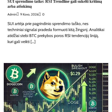
SUI sprendimo taške: RSI Trendline gali sukelti kritimą
arba atšokimą
Admin
9 Kovo, 2026
0
SUI artėja prie pagrindinio sprendimo taško, nes
techniniai signalai pradeda formuoti kitą žingsnį. Analitikai
atidžiai stebi BTC prekybos poros RSI tendencijų liniją,
kuri gali veikti […]