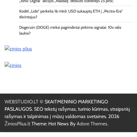
„Ionic Digital“ akcijos „Nasdaq“ debiuto šoktelėjo 25 proc.
Kodėl „Lido“ perkelia 16 mlrd. USD sukauptų ETH į „Pectra-Era“
tikrintojus?
Dogecoin (DOGE) mirksi pagrindiniai pirkimo signalai: 10x ralis
laukia?
WEBSTUDIO.LT
© SKAITMENINIO MARKETINGO
PASLAUGOS. SEO tekstų rašymas, turinio kūrimas, straipsnių
rašymas ir talpinimas į mūsų valdomas svetaines. 2026
ŽiniosPlius.lt
Theme: Hot News By
Adore Themes
.