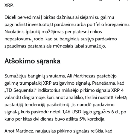
XRP.
Dideli pervedimai į biržas dažniausiai siejami su galimu
pagrindinių investuotojų pardavimu arba portfelio koregavimu.
Nuolatinis įplaukų mažėjimas per platesnį rinkos
nepastovumą rodo, kad su banginiais susijęs pardavimo
spaudimas pastaraisiais mėnesiais labai sumažėjo.
Atšokimo sąranka
Sumažėjus banginių srautams, Ali Martinezas pastebėjo
galimą trumpalaikį XRP atsigavimo signalą. Pranešama, kad
„TD Sequential“ indikatorius mirksėjo pirkimo signalu XRP 4
valandų diagramoje, kuri, anot analitiko, tiksliai nustatė keletą
pastarųjų tendencijų pasikeitimų. Jis nurodė pardavimo
signalą, kuris pasirodė netoli 1,46 USD lygio gegužės 6 d., po
kurio per kitas dvi dienas buvo atlikta 5% korekcija.
Anot Martinez, naujausias pirkimo signalas reiškia, kad