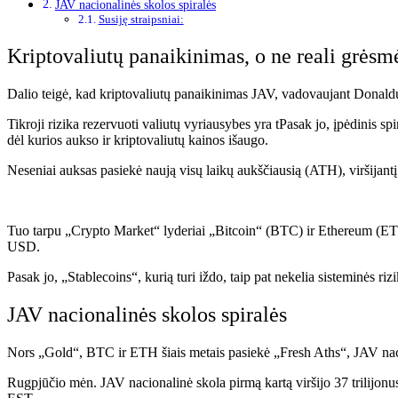
JAV nacionalinės skolos spiralės
Susiję straipsniai:
Kriptovaliutų panaikinimas, o ne reali grėsmė
Dalio teigė, kad kriptovaliutų panaikinimas JAV, vadovaujant Donaldu
Tikroji rizika rezervuoti valiutų vyriausybes yra t
Pasak jo, įpėdinis spi
dėl kurios aukso ir kriptovaliutų kainos išaugo.
Neseniai auksas pasiekė naują visų laikų aukščiausią (ATH), viršijan
Tuo tarpu „Crypto Market“ lyderiai „Bitcoin“ (BTC) ir Ethereum (ETH
USD.
Pasak jo, „Stablecoins“, kurią turi iždo, taip pat nekelia sisteminės rizi
JAV nacionalinės skolos spiralės
Nors „Gold“, BTC ir ETH šiais metais pasiekė „Fresh Aths“, JAV nacion
Rugpjūčio mėn. JAV nacionalinė skola pirmą kartą viršijo 37 trilijonu