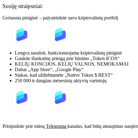
Susiję straipsniai:
Geriausia piniginė – paįvairinkite savo kriptovaliutų portfelį
Lengva naudoti, funkcionuojama kriptovaliutų piniginė
Gaukite išankstinę prieigą prie būsimo „Token ICOS“
KELIŲ KONCIJOS, KELIŲ VALNOS, NEMOKAMAI
Dabar „App Store“, „Google Play“
Stakas, kad uždirbtumėte „Native Token $ BEST“
250 000 ir daugiau mėnesinių aktyvių vartotojų
Prisijunkite prie mūsų
Telegrama
kanalas, kad būtų atnaujintas naujie