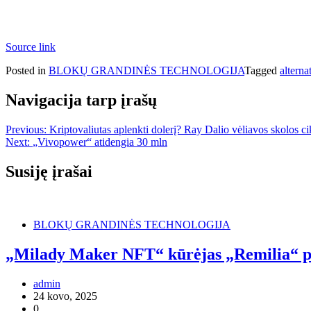
Source link
Posted in
BLOKŲ GRANDINĖS TECHNOLOGIJA
Tagged
alterna
Navigacija tarp įrašų
Previous:
Kriptovaliutas aplenkti dolerį? Ray Dalio vėliavos skolos c
Next:
„Vivopower“ atidengia 30 mln
Susiję įrašai
BLOKŲ GRANDINĖS TECHNOLOGIJA
„Milady Maker NFT“ kūrėjas „Remilia“ p
admin
24 kovo, 2025
0