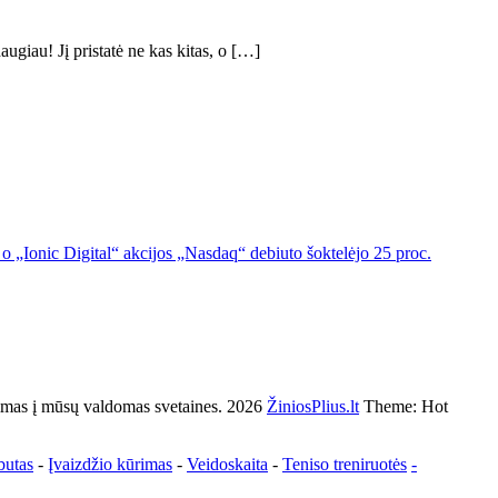
ugiau! Jį pristatė ne kas kitas, o […]
o „Ionic Digital“ akcijos „Nasdaq“ debiuto šoktelėjo 25 proc.
s į mūsų valdomas svetaines. 2026
ŽiniosPlius.lt
Theme: Hot
butas
-
Įvaizdžio kūrimas
-
Veidoskaita
-
Teniso treniruotės
-