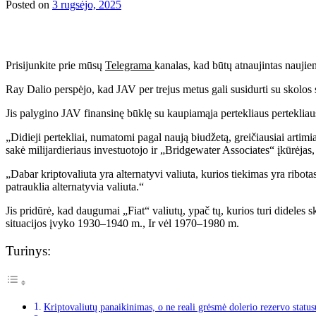
Posted on
3 rugsėjo, 2025
Prisijunkite prie mūsų
Telegrama
kanalas, kad būtų atnaujintas naujie
Ray Dalio perspėjo, kad JAV per trejus metus gali susidurti su skolos su
Jis palygino JAV finansinę būklę su kaupiamąja pertekliaus perteklia
„Didieji pertekliai, numatomi pagal naują biudžetą, greičiausiai artim
sakė milijardieriaus investuotojo ir „Bridgewater Associates“ įkūrėjas,
„Dabar kriptovaliuta yra alternatyvi valiuta, kurios tiekimas yra ribotas“
patrauklia alternatyvia valiuta.“
Jis pridūrė, kad daugumai „Fiat“ valiutų, ypač tų, kurios turi dideles
situacijos įvyko 1930–1940 m., Ir vėl 1970–1980 m.
Turinys:
Kriptovaliutų panaikinimas, o ne reali grėsmė dolerio rezervo status