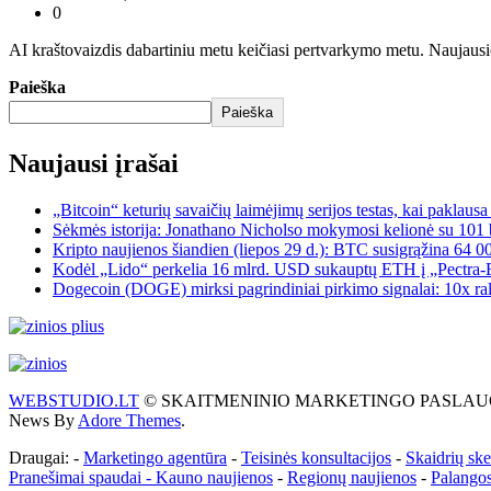
0
AI kraštovaizdis dabartiniu metu keičiasi pertvarkymo metu. Naujausios
Paieška
Paieška
Naujausi įrašai
„Bitcoin“ keturių savaičių laimėjimų serijos testas, kai paklaus
Sėkmės istorija: Jonathano Nicholso mokymosi kelionė su 101 
Kripto naujienos šiandien (liepos 29 d.): BTC susigrąžina 64 0
Kodėl „Lido“ perkelia 16 mlrd. USD sukauptų ETH į „Pectra-Er
Dogecoin (DOGE) mirksi pagrindiniai pirkimo signalai: 10x ral
WEBSTUDIO.LT
© SKAITMENINIO MARKETINGO PASLAUGOS. SEO te
News By
Adore Themes
.
Draugai: -
Marketingo agentūra
-
Teisinės konsultacijos
-
Skaidrių sk
Pranešimai spaudai -
Kauno naujienos
-
Regionų naujienos
-
Palangos