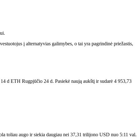
ui.
nvestuotojus į alternatyvias galimybes, o tai yra pagrindinė priežastis,
 14 d
ETH
Rugpjūčio 24 d. Pasiekė naują aukštį ir sudarė 4 953,73
ola toliau augo ir siekia daugiau nei 37,31 trilijono USD nuo 5:11 val.