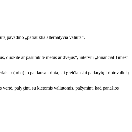
iutą pavadino „patrauklia alternatyvia valiuta“.
tus, duokite ar pasiimkite metus ar dvejus“,-interviu „Financial Times“
iais ir (arba) jo paklausa krinta, tai greičiausiai padarytų kriptovaliutą
s vertė, palyginti su kietomis valiutomis, pažymint, kad panašios