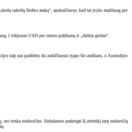
 „skolų sukeltą širdies ataką“, apskaičiavęs, kad tai įvyks maždaug per
g 1 trilijonas USD per metus palūkanų ir „didėja greitai“.
os taip pat padidėjo iki aukščiausio lygio šio amžiaus, o Australijos
gų, nei renka mokesčius. Siekdamos padengti šį atotrūkį tarp mokesčių
lą.