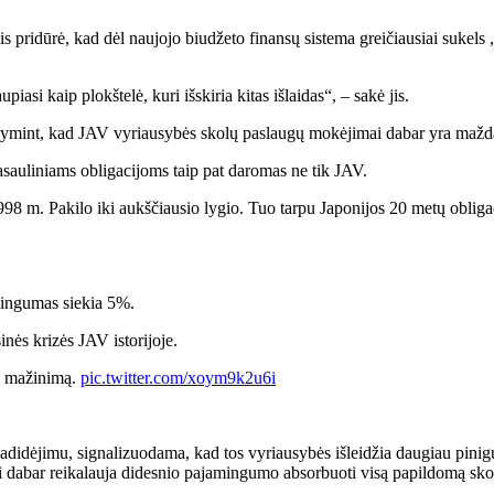
is pridūrė, kad dėl naujojo biudžeto finansų sistema greičiausiai sukels
iasi kaip plokštelė, kuri išskiria kitas išlaidas“, – sakė jis.
ažymint, kad JAV vyriausybės skolų paslaugų mokėjimai dabar yra maždau
 pasauliniams obligacijoms taip pat daromas ne tik JAV.
8 m. Pakilo iki aukščiausio lygio. Tuo tarpu Japonijos 20 metų obligacij
ingumas siekia 5%.
inės krizės JAV istorijoje.
sų mažinimą.
pic.twitter.com/xoym9k2u6i
 padidėjimu, signalizuodama, kad tos vyriausybės išleidžia daugiau pini
ojai dabar reikalauja didesnio pajamingumo absorbuoti visą papildomą sko