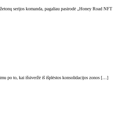
ų žetonų serijos komanda, pagaliau pasirodė „Honey Road NFT
mu po to, kai išsiveržė iš išplėstos konsolidacijos zonos […]