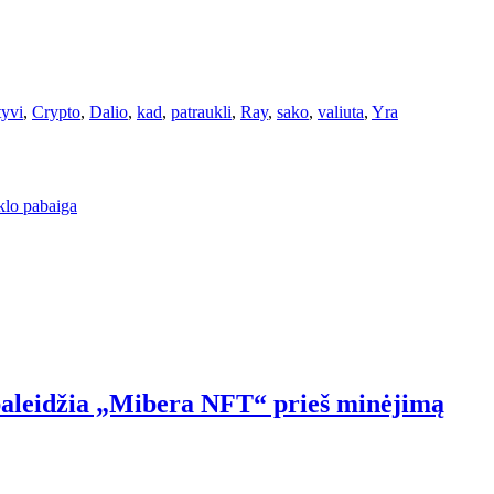
tyvi
,
Crypto
,
Dalio
,
kad
,
patraukli
,
Ray
,
sako
,
valiuta
,
Yra
iklo pabaiga
aleidžia „Mibera NFT“ prieš minėjimą