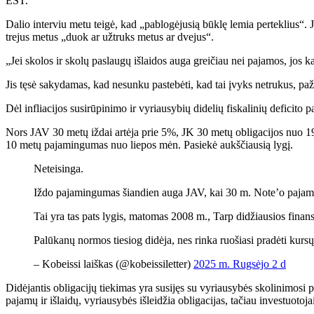
EST.
Dalio interviu metu teigė, kad „pablogėjusią būklę lemia perteklius“. J
trejus metus „duok ar užtruks metus ar dvejus“.
„Jei skolos ir skolų paslaugų išlaidos auga greičiau nei pajamos, jos kaup
Jis tęsė sakydamas, kad nesunku pastebėti, kad tai įvyks netrukus, p
Dėl infliacijos susirūpinimo ir vyriausybių didelių fiskalinių deficito
Nors JAV 30 metų iždai artėja prie 5%, JK 30 metų obligacijos nuo 199
10 metų pajamingumas nuo liepos mėn. Pasiekė aukščiausią lygį.
Neteisinga.
Iždo pajamingumas šiandien auga JAV, kai 30 m. Note’o pajam
Tai yra tas pats lygis, matomas 2008 m., Tarp didžiausios finans
Palūkanų normos tiesiog didėja, nes rinka ruošiasi pradėti kur
– Kobeissi laiškas (@kobeissiletter)
2025 m. Rugsėjo 2 d
Didėjantis obligacijų tiekimas yra susijęs su vyriausybės skolinimosi
pajamų ir išlaidų, vyriausybės išleidžia obligacijas, tačiau investuot