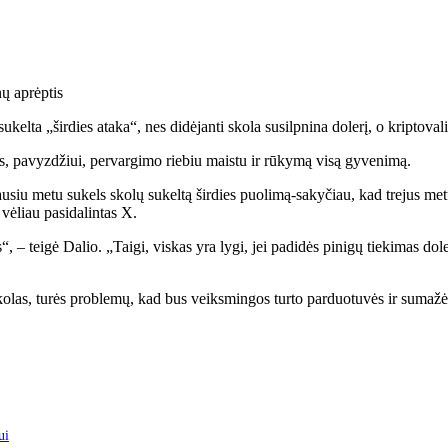
nų aprėptis
kelta „širdies ataka“, nes didėjanti skola susilpnina dolerį, o kriptoval
us, pavyzdžiui, pervargimo riebiu maistu ir rūkymą visą gyvenimą.
iausiu metu sukels skolų sukeltą širdies puolimą-sakyčiau, kad trejus me
 vėliau pasidalintas X.
, – teigė Dalio. „Taigi, viskas yra lygi, jei padidės pinigų tiekimas doler
 skolas, turės problemų, kad bus veiksmingos turto parduotuvės ir sumažė
ui