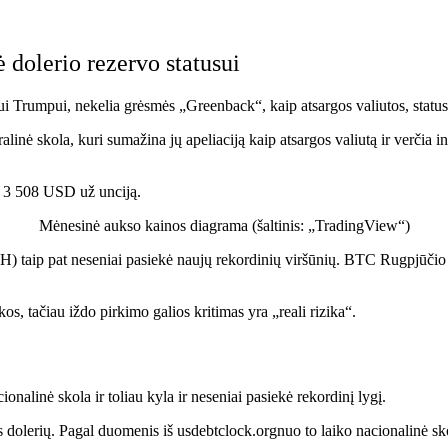
 dolerio rezervo statusui
i Trumpui, nekelia grėsmės „Greenback“, kaip atsargos valiutos, status
ralinė skola, kuri sumažina jų apeliaciją kaip atsargos valiutą ir verčia i
tį 3 508 USD už unciją.
Mėnesinė aukso kainos diagrama (šaltinis:
„TradingView“
)
) taip pat neseniai pasiekė naujų rekordinių viršūnių.
BTC
Rugpjūčio
kos, tačiau iždo pirkimo galios kritimas yra „reali rizika“.
alinė skola ir toliau kyla ir neseniai pasiekė rekordinį lygį.
s dolerių. Pagal duomenis iš
usdebtclock.org
nuo to laiko nacionalinė sk