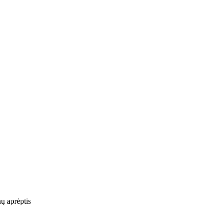
nų aprėptis