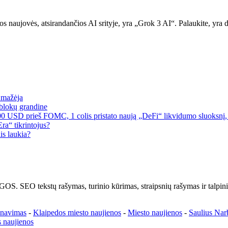
 naujovės, atsirandančios AI srityje, yra „Grok 3 AI“. Palaukite, yra da
a mažėja
blokų grandine
00 USD prieš FOMC, 1 colis pristato naują „DeFi“ likvidumo sluoksnį, 
a“ tikrintojus?
is laukia?
kstų rašymas, turinio kūrimas, straipsnių rašymas ir talpinima
enavimas
-
Klaipedos miesto naujienos
-
Miesto naujienos
-
Saulius Nar
 naujienos