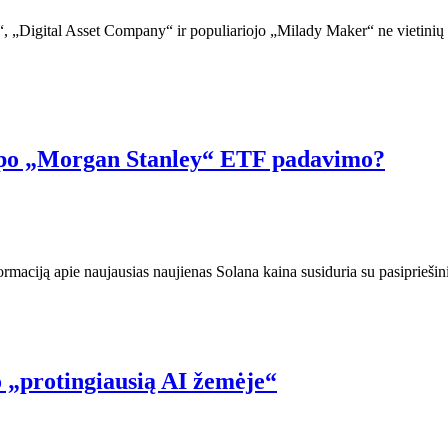
“, „Digital Asset Company“ ir populiariojo „Milady Maker“ ne vietini
D po „Morgan Stanley“ ETF padavimo?
maciją apie naujausias naujienas Solana kaina susiduria su pasipriešini
 „protingiausią AI žemėje“