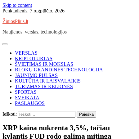
Skip to content
Penktadienis, 7 rugpjūčio, 2026
ŽiniosPlius.lt
Naujienos, verslas, technologijos
VERSLAS
KRIPTOTURTAS
ŠVIETIMAS IR MOKSLAS
BLOKŲ GRANDINĖS TECHNOLOGIJA
JAUNIMO PULSAS
KULTŪRA IR LAISVALAIKIS
TURIZMAS IR KELIONĖS
SPORTAS
SVEIKATA
PASLAUGOS
Ieškoti:
XRP kaina nukrenta 3,5%, tačiau
kylantis FUD rodo galimą mitingą