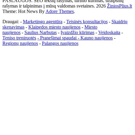
PASLAUGOS. SEO tekstų rašymas, turinio kūrimas, straipsnių
rašymas ir talpinimas į mūsų valdomas svetaines. 2026
ŽiniosPlius.lt
Theme: Hot News By
Adore Themes
.
Draugai: -
Marketingo agentūra
-
Teisinės konsultacijos
-
Skaidrių
skenavimas
-
Klaipedos miesto naujienos
-
Miesto
naujienos
-
Saulius Narbutas
-
Įvaizdžio kūrimas
-
Veidoskaita
-
Teniso treniruotės
- Pranešimai spaudai -
Kauno naujienos
-
Regionų naujienos
-
Palangos naujienos