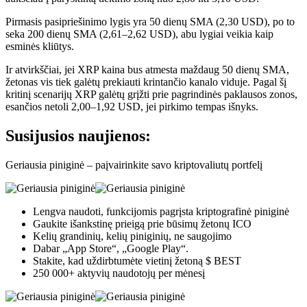
Pirmasis pasipriešinimo lygis yra 50 dienų SMA (2,30 USD), po to
seka 200 dienų SMA (2,61–2,62 USD), abu lygiai veikia kaip
esminės kliūtys.
Ir atvirkščiai, jei XRP kaina bus atmesta maždaug 50 dienų SMA,
žetonas vis tiek galėtų prekiauti krintančio kanalo viduje. Pagal šį
kritinį scenarijų XRP galėtų grįžti prie pagrindinės paklausos zonos,
esančios netoli 2,00–1,92 USD, jei pirkimo tempas išnyks.
Susijusios naujienos:
Geriausia piniginė – paįvairinkite savo kriptovaliutų portfelį
Lengva naudoti, funkcijomis pagrįsta kriptografinė piniginė
Gaukite išankstinę prieigą prie būsimų žetonų ICO
Kelių grandinių, kelių piniginių, ne saugojimo
Dabar „App Store“, „Google Play“.
Stakite, kad uždirbtumėte vietinį žetoną $ BEST
250 000+ aktyvių naudotojų per mėnesį