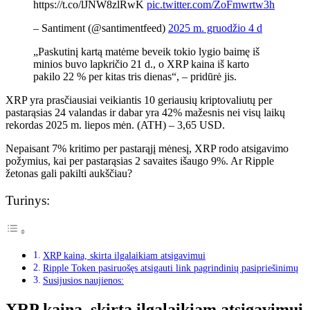
https://t.co/lJNW8zlRwK
pic.twitter.com/ZoFmwrtw3h
– Santiment (@santimentfeed)
2025 m. gruodžio 4 d
„Paskutinį kartą matėme beveik tokio lygio baimę iš
minios buvo lapkričio 21 d., o XRP kaina iš karto
pakilo 22 % per kitas tris dienas“, – pridūrė jis.
XRP yra prasčiausiai veikiantis 10 geriausių kriptovaliutų per
pastarąsias 24 valandas ir dabar yra 42% mažesnis nei visų laikų
rekordas 2025 m. liepos mėn. (ATH) – 3,65 USD.
Nepaisant 7% kritimo per pastarąjį mėnesį, XRP rodo atsigavimo
požymius, kai per pastarąsias 2 savaites išaugo 9%. Ar Ripple
žetonas gali pakilti aukščiau?
Turinys:
XRP kaina, skirta ilgalaikiam atsigavimui
Ripple Token pasiruošęs atsigauti link pagrindinių pasipriešinimų
Susijusios naujienos:
XRP kaina, skirta ilgalaikiam atsigavimui