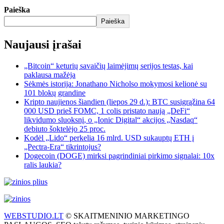
Paieška
Paieška
Naujausi įrašai
„Bitcoin“ keturių savaičių laimėjimų serijos testas, kai
paklausa mažėja
Sėkmės istorija: Jonathano Nicholso mokymosi kelionė su
101 blokų grandine
Kripto naujienos šiandien (liepos 29 d.): BTC susigrąžina 64
000 USD prieš FOMC, 1 colis pristato naują „DeFi“
likvidumo sluoksnį, o „Ionic Digital“ akcijos „Nasdaq“
debiuto šoktelėjo 25 proc.
Kodėl „Lido“ perkelia 16 mlrd. USD sukauptų ETH į
„Pectra-Era“ tikrintojus?
Dogecoin (DOGE) mirksi pagrindiniai pirkimo signalai: 10x
ralis laukia?
WEBSTUDIO.LT
© SKAITMENINIO MARKETINGO