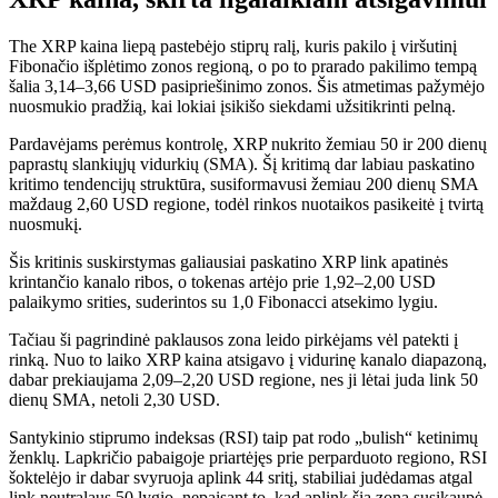
The
XRP kaina
liepą pastebėjo stiprų ralį, kuris pakilo į viršutinį
Fibonačio išplėtimo zonos regioną, o po to prarado pakilimo tempą
šalia 3,14–3,66 USD pasipriešinimo zonos. Šis atmetimas pažymėjo
nuosmukio pradžią, kai lokiai įsikišo siekdami užsitikrinti pelną.
Pardavėjams perėmus kontrolę, XRP nukrito žemiau 50 ir 200 dienų
paprastų slankiųjų vidurkių (SMA). Šį kritimą dar labiau paskatino
kritimo tendencijų struktūra, susiformavusi žemiau 200 dienų SMA
maždaug 2,60 USD regione, todėl rinkos nuotaikos pasikeitė į tvirtą
nuosmukį.
Šis kritinis suskirstymas galiausiai paskatino XRP link apatinės
krintančio kanalo ribos, o tokenas artėjo prie 1,92–2,00 USD
palaikymo srities, suderintos su 1,0 Fibonacci atsekimo lygiu.
Tačiau ši pagrindinė paklausos zona leido pirkėjams vėl patekti į
rinką. Nuo to laiko XRP kaina atsigavo į vidurinę kanalo diapazoną,
dabar prekiaujama 2,09–2,20 USD regione, nes ji lėtai juda link 50
dienų SMA, netoli 2,30 USD.
Santykinio stiprumo indeksas (RSI) taip pat rodo „bulish“ ketinimų
ženklų. Lapkričio pabaigoje priartėjęs prie perparduoto regiono, RSI
šoktelėjo ir dabar svyruoja aplink 44 sritį, stabiliai judėdamas atgal
link neutralaus 50 lygio, nepaisant to, kad aplink šią zoną susikaupė.