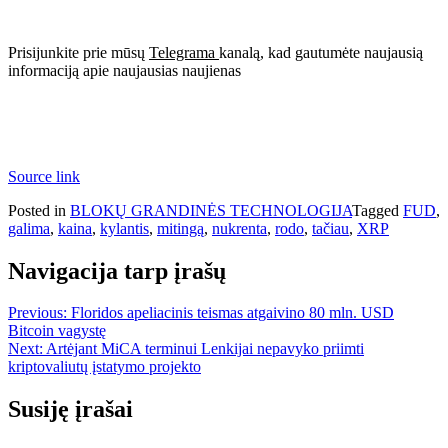
Prisijunkite prie mūsų
Telegrama
kanalą, kad gautumėte naujausią
informaciją apie naujausias naujienas
Source link
Posted in
BLOKŲ GRANDINĖS TECHNOLOGIJA
Tagged
FUD
,
galima
,
kaina
,
kylantis
,
mitingą
,
nukrenta
,
rodo
,
tačiau
,
XRP
Navigacija tarp įrašų
Previous:
Floridos apeliacinis teismas atgaivino 80 mln. USD
Bitcoin vagystę
Next:
Artėjant MiCA terminui Lenkijai nepavyko priimti
kriptovaliutų įstatymo projekto
Susiję įrašai