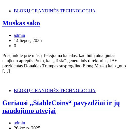
BLOKŲ GRANDINĖS TECHNOLOGIJA
Muskas sako
admin
14 liepos, 2025
0
Prisijunkite prie mūsų Telegrama kanalas, kad būtų atnaujintas
naujienų aprėptis Po to, kai „Tesla“ generalinis direktorius, JAV
prezidentas Donaldas Trumpas susprogdino Eloną Muską kaip „nuo
[…]
BLOKŲ GRANDINĖS TECHNOLOGIJA
Geriausi „StableCoins“ pavyzdžiai ir jų
naudojimo atvejai
admin
26 kovo, 2025