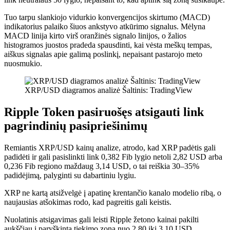
Tuo tarpu slankiojo vidurkio konvergencijos skirtumo (MACD)
indikatorius palaiko šiuos ankstyvo atkūrimo signalus. Mėlyna
MACD linija kirto virš oranžinės signalo linijos, o žalios
histogramos juostos pradeda spausdinti, kai vėsta meškų tempas,
aiškus signalas apie galimą poslinkį, nepaisant pastarojo meto
nuosmukio.
XRP/USD diagramos analizė Šaltinis: TradingView
Ripple Token pasiruošęs atsigauti link
pagrindinių pasipriešinimų
Remiantis XRP/USD kainų analize, atrodo, kad XRP padėtis gali
padidėti ir gali pasislinkti link 0,382 Fib lygio netoli 2,82 USD arba
0,236 Fib regiono maždaug 3,14 USD, o tai reiškia 30–35%
padidėjimą, palyginti su dabartiniu lygiu.
XRP ne kartą atsižvelgė į apatinę krentančio kanalo modelio ribą, o
naujausias atšokimas rodo, kad pagreitis gali keistis.
Nuolatinis atsigavimas gali leisti Ripple žetono kainai pakilti
aukščiau į paryškintą tiekimo zoną nuo 2,80 iki 3,10 USD.