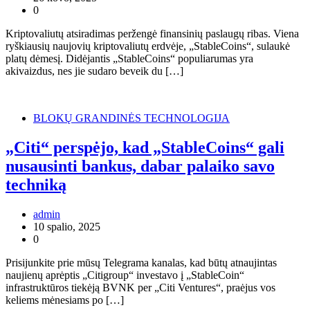
0
Kriptovaliutų atsiradimas peržengė finansinių paslaugų ribas. Viena
ryškiausių naujovių kriptovaliutų erdvėje, „StableCoins“, sulaukė
platų dėmesį. Didėjantis „StableCoins“ populiarumas yra
akivaizdus, ​​nes jie sudaro beveik du […]
BLOKŲ GRANDINĖS TECHNOLOGIJA
„Citi“ perspėjo, kad „StableCoins“ gali
nusausinti bankus, dabar palaiko savo
techniką
admin
10 spalio, 2025
0
Prisijunkite prie mūsų Telegrama kanalas, kad būtų atnaujintas
naujienų aprėptis „Citigroup“ investavo į „StableCoin“
infrastruktūros tiekėją BVNK per „Citi Ventures“, praėjus vos
keliems mėnesiams po […]