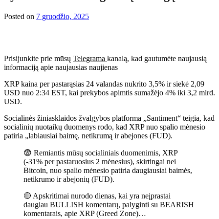
Posted on
7 gruodžio, 2025
Prisijunkite prie mūsų
Telegrama
kanalą, kad gautumėte naujausią
informaciją apie naujausias naujienas
XRP kaina per pastarąsias 24 valandas nukrito 3,5% ir siekė 2,09
USD nuo 2:34 EST, kai prekybos apimtis sumažėjo 4% iki 3,2 mlrd.
USD.
Socialinės žiniasklaidos žvalgybos platforma „Santiment“ teigia, kad
socialinių nuotaikų duomenys rodo, kad XRP nuo spalio mėnesio
patiria „labiausiai baimę, netikrumą ir abejones (FUD).
😨 Remiantis mūsų socialiniais duomenimis, XRP
(-31% per pastaruosius 2 mėnesius), skirtingai nei
Bitcoin, nuo spalio mėnesio patiria daugiausiai baimės,
netikrumo ir abejonių (FUD).
🔴 Apskritimai nurodo dienas, kai yra neįprastai
daugiau BULLISH komentarų, palyginti su BEARISH
komentarais, apie XRP (Greed Zone)…