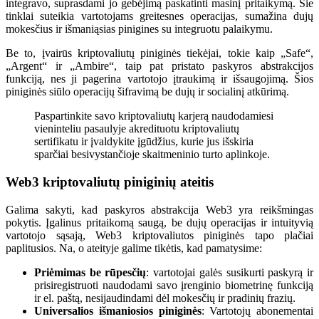
integravo, suprasdami jo gebėjimą paskatinti masinį pritaikymą. Šie
tinklai suteikia vartotojams greitesnes operacijas, sumažina dujų
mokesčius ir išmaniąsias pinigines su integruotu palaikymu.
Be to, įvairūs kriptovaliutų piniginės tiekėjai, tokie kaip „Safe“,
„Argent“ ir „Ambire“, taip pat pristato paskyros abstrakcijos
funkciją, nes ji pagerina vartotojo įtraukimą ir išsaugojimą. Šios
piniginės siūlo operacijų šifravimą be dujų ir socialinį atkūrimą.
Paspartinkite savo kriptovaliutų karjerą naudodamiesi
vieninteliu pasaulyje akredituotu kriptovaliutų
sertifikatu ir įvaldykite įgūdžius, kurie jus išskiria
sparčiai besivystančioje skaitmeninio turto aplinkoje.
Web3 kriptovaliutų piniginių ateitis
Galima sakyti, kad paskyros abstrakcija Web3 yra reikšmingas
pokytis. Įgalinus pritaikomą saugą, be dujų operacijas ir intuityvią
vartotojo sąsają, Web3 kriptovaliutos piniginės tapo plačiai
paplitusios. Na, o ateityje galime tikėtis, kad pamatysime:
Priėmimas be rūpesčių
: vartotojai galės susikurti paskyrą ir
prisiregistruoti naudodami savo įrenginio biometrinę funkciją
ir el. paštą, nesijaudindami dėl mokesčių ir pradinių frazių.
Universalios išmaniosios piniginės
: Vartotojų abonementai