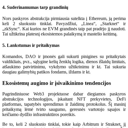
4. Suderinamumas tarp grandinių
Nors paskyros abstrakcija pirmiausia sutelkta į Ethereum, ją perima
keli 2 sluoksnio tinklai. Pavyzdžiui, „Linea“, „Starknet“ ir
„zkSync“. Kai kurios ne EVM grandinės taip pat pradėjo jį naudoti.
Tai užtikrina platesnį ekosistemos palaikymą ir mastelio keitimą.
5. Lankstumas ir pritaikymas
Komandos, DAO ir įmonės gali sukurti pinigines su pritaikytais
valdikliais, pvz., sąlygine kelių ženklų logika, dienos išlaidų limitais,
atšaukimo patvirtinimu, vykdymo užtikrinimu ir kt. Tai sukuria
daugiau galimybių patikos fondams, iždams ir kt.
Ekosistemų augimo ir įsivaikinimo tendencijos
Pagrindiniuose Web3 projektuose dabar diegiamos paskyros
abstrakcijos technologijos, įskaitant NFT prekyvietes, DeFi
platformas, tapatybės sprendimus ir žaidimų protokolus. Šį masinį
pritaikymą lėmė tvirto saugumo, geresnės vartotojo sąsajos ir
keičiamo dydžio infrastruktūros poreikis.
Be to, keli 2 sluoksnio tinklai, tokie kaip Arbitrum ir Straknet, jį