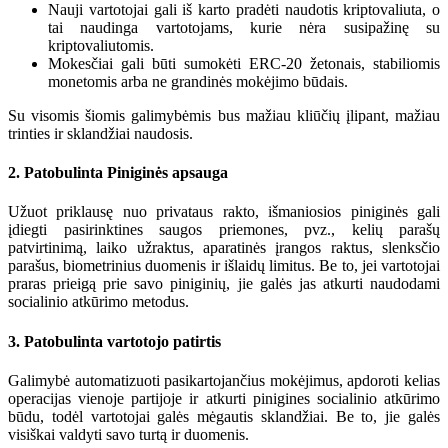
Nauji vartotojai gali iš karto pradėti naudotis kriptovaliuta, o
tai naudinga vartotojams, kurie nėra susipažinę su
kriptovaliutomis.
Mokesčiai gali būti sumokėti ERC-20 žetonais, stabiliomis
monetomis arba ne grandinės mokėjimo būdais.
Su visomis šiomis galimybėmis bus mažiau kliūčių įlipant, mažiau
trinties ir sklandžiai naudosis.
2. Patobulinta Piniginės apsauga
Užuot priklausę nuo privataus rakto, išmaniosios piniginės gali
įdiegti pasirinktines saugos priemones, pvz., kelių parašų
patvirtinimą, laiko užraktus, aparatinės įrangos raktus, slenksčio
parašus, biometrinius duomenis ir išlaidų limitus. Be to, jei vartotojai
praras prieigą prie savo piniginių, jie galės jas atkurti naudodami
socialinio atkūrimo metodus.
3. Patobulinta vartotojo patirtis
Galimybė automatizuoti pasikartojančius mokėjimus, apdoroti kelias
operacijas vienoje partijoje ir atkurti pinigines socialinio atkūrimo
būdu, todėl vartotojai galės mėgautis sklandžiai. Be to, jie galės
visiškai valdyti savo turtą ir duomenis.