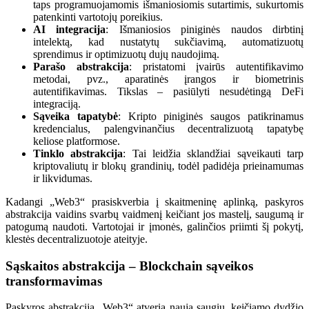
taps programuojamomis išmaniosiomis sutartimis, sukurtomis
patenkinti vartotojų poreikius.
AI integracija
: Išmaniosios piniginės naudos dirbtinį
intelektą, kad nustatytų sukčiavimą, automatizuotų
sprendimus ir optimizuotų dujų naudojimą.
Parašo abstrakcija
: pristatomi įvairūs autentifikavimo
metodai, pvz., aparatinės įrangos ir biometrinis
autentifikavimas. Tikslas – pasiūlyti nesudėtingą DeFi
integraciją.
Sąveika tapatybė
: Kripto piniginės saugos patikrinamus
kredencialus, palengvinančius decentralizuotą tapatybę
keliose platformose.
Tinklo abstrakcija
: Tai leidžia sklandžiai sąveikauti tarp
kriptovaliutų ir blokų grandinių, todėl padidėja prieinamumas
ir likvidumas.
Kadangi „Web3“ prasiskverbia į skaitmeninę aplinką, paskyros
abstrakcija vaidins svarbų vaidmenį keičiant jos mastelį, saugumą ir
patogumą naudoti. Vartotojai ir įmonės, galinčios priimti šį pokytį,
klestės decentralizuotoje ateityje.
Sąskaitos abstrakcija – Blockchain sąveikos
transformavimas
Paskyros abstrakcija „Web3“ atveria naują saugių, keičiamo dydžio