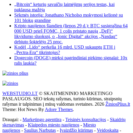
„Bitcoin“ keturių savaičių laimėjimų serijos testas, kai
paklausa mažėja
Sėkmės istorija: Jonathano Nicholso mokymosi kelionė su
101 blokų grandine
Kripto naujienos šiandien (liepos 29 d.): BTC susigrąžina 64
000 USD prieš FOMC, 1 colis pristato naują „DeFi“
likvidumo sluoksnį, o „Ionic Digital“ akcijos „Nasdaq“
debiuto šoktelėjo 25 proc.
Kodėl „Lido“ perkelia 16 mlrd. USD sukauptų ETH į
„Pectra-Era“ tikrintojus?
Dogecoin (DOGE) mirksi pagrindiniai pirkimo signalai: 10x
ralis laukia?
WEBSTUDIO.LT
© SKAITMENINIO MARKETINGO
PASLAUGOS. SEO tekstų rašymas, turinio kūrimas, straipsnių
rašymas ir talpinimas į mūsų valdomas svetaines. 2026
ŽiniosPlius.lt
Theme: Hot News By
Adore Themes
.
Draugai: -
Marketingo agentūra
-
Teisinės konsultacijos
-
Skaidrių
skenavimas
-
Klaipedos miesto naujienos
-
Miesto
naujienos
-
Saulius Narbutas
-
Įvaizdžio kūrimas
-
Veidoskaita
-