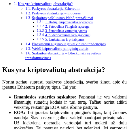
Kas yra kriptovaliutų abstrakcija?
Paskyros abstrakcija Ethereum
Paskyros abstrakcija – procesas
Sąskaitos pašalinimo Web3 pranašumai
1. Bedujų kriptovaliutos operacijos
2. Patobulinta Piniginės apsauga
3. Patobulinta vartotojo patirtis
4. Suderinamumas tarp grandinių
5. Lankstumas ir pritaikymas
Ekosistemų augimo ir įsivaikinimo tendencijos
Web3 kriptovaliutų piniginių ateitis
Sąskaitos abstrakcija – Blockchain sąveikos
transformavimas
Kas yra kriptovaliutų abstrakcija?
Norint geriau suprasti paskyros abstrakciją, svarbu žinoti apie du
įprastus Ethereum paskyrų tipus. Tai yra:
Išmaniosios sutarties sąskaitos:
Paprastai jie yra valdomi
išmaniųjų sutarčių kodais ir turi turtą. Tačiau norint atlikti
veiksmą, reikalinga EOA arba išorinė paskyra.
EOA:
Tai įprastas kriptovaliutų piniginės tipas, kurį žmonės
naudoja. Šias paskyras galima valdyti naudojant privatų raktą.
Už kiekvieną operaciją vartotojai turi mokėti už dujų
mokesčius. Tai paprasta naudoti, bet nelanksti. Jei vartotojai