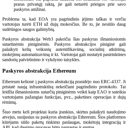
praras privatųjį raktą, jie gali neturėti prieigos prie savo
paskyros amžinai.
Problema ta, kad EOA yra pagrindinis įėjimo taškas ir verčia
vartotojus turėti ETH už dujų mokesčius. Be to, jie nesiūlo daug
sudėtingos saugos galimybių.
Paskyros abstrakcija Web3 pakeičia šias paskyras išmaniosiomis
sutartinėmis piniginėmis. Paskyros abstrakcijos piniginė gali
palaikyti kelių veiksnių autentifikavimą, socialinį atkūrimą,
mokėjimų automatizavimą ir kt. Vartotojai gali nustatyti pasirinktines
sandorių patvirtinimo ir vykdymo taisykles.
Paskyros abstrakcija Ethereum
Ethereum kelionė į paskyros abstrakciją prasidėjo nuo ERC-4337. Ji
pristatė naują infrastruktūrą nekeičiant pagrindinio protokolo. Tai
leidžia išmaniosioms sutarčių piniginėms veikti kaip EAO ir suteikia
vartotojams pažangias funkcijas, pvz., paketines operacijas ir dujų
rėmimą.
Šiuo metu keli projektai kuria įrankius, skirtus palaikyti naudojimo
atvejus, susijusius su paskyros abstrakcija Ethereum. Šios platformos
kūrėjams siūlo paketų rinkimo paslaugas, mokėtojų integraciją ir
API, kad diegimo procesas būtų paprastas ir greitas.