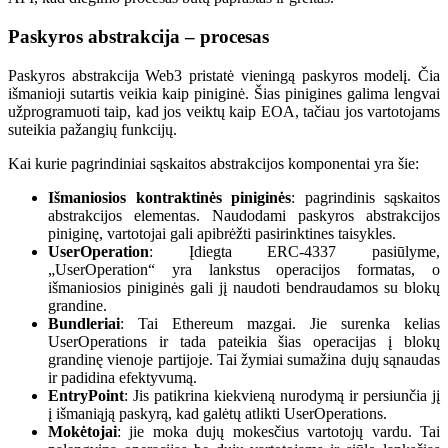
Paskyros abstrakcija – procesas
Paskyros abstrakcija Web3 pristatė vieningą paskyros modelį. Čia
išmanioji sutartis veikia kaip piniginė. Šias pinigines galima lengvai
užprogramuoti taip, kad jos veiktų kaip EOA, tačiau jos vartotojams
suteikia pažangių funkcijų.
Kai kurie pagrindiniai sąskaitos abstrakcijos komponentai yra šie:
Išmaniosios kontraktinės piniginės
: pagrindinis sąskaitos
abstrakcijos elementas. Naudodami paskyros abstrakcijos
piniginę, vartotojai gali apibrėžti pasirinktines taisykles.
UserOperation
: Įdiegta ERC-4337 pasiūlyme,
„UserOperation“ yra lankstus operacijos formatas, o
išmaniosios piniginės gali jį naudoti bendraudamos su blokų
grandine.
Bundleriai
: Tai Ethereum mazgai. Jie surenka kelias
UserOperations ir tada pateikia šias operacijas į blokų
grandinę vienoje partijoje. Tai žymiai sumažina dujų sąnaudas
ir padidina efektyvumą.
EntryPoint
: Jis patikrina kiekvieną nurodymą ir persiunčia jį
į išmaniąją paskyrą, kad galėtų atlikti UserOperations.
Mokėtojai
: jie moka dujų mokesčius vartotojų vardu. Tai