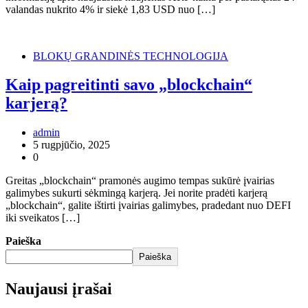
valandas nukrito 4% ir siekė 1,83 USD nuo […]
BLOKŲ GRANDINĖS TECHNOLOGIJA
Kaip pagreitinti savo „blockchain“
karjerą?
admin
5 rugpjūčio, 2025
0
Greitas „blockchain“ pramonės augimo tempas sukūrė įvairias
galimybes sukurti sėkmingą karjerą. Jei norite pradėti karjerą
„blockchain“, galite ištirti įvairias galimybes, pradedant nuo DEFI
iki sveikatos […]
Paieška
Paieška
Naujausi įrašai