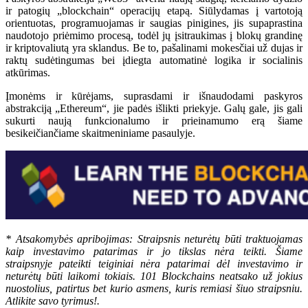
ir patogių „blockchain“ operacijų etapą. Siūlydamas į vartotoją
orientuotas, programuojamas ir saugias pinigines, jis supaprastina
naudotojo priėmimo procesą, todėl jų įsitraukimas į blokų grandinę
ir kriptovaliutą yra sklandus. Be to, pašalinami mokesčiai už dujas ir
raktų sudėtingumas bei įdiegta automatinė logika ir socialinis
atkūrimas.
Įmonėms ir kūrėjams, suprasdami ir išnaudodami paskyros
abstrakciją „Ethereum“, jie padės išlikti priekyje. Galų gale, jis gali
sukurti naują funkcionalumo ir prieinamumo erą šiame
besikeičiančiame skaitmeniniame pasaulyje.
* Atsakomybės apribojimas: Straipsnis neturėtų būti traktuojamas
kaip investavimo patarimas ir jo tikslas nėra teikti. Šiame
straipsnyje pateikti teiginiai nėra patarimai dėl investavimo ir
neturėtų būti laikomi tokiais. 101 Blockchains neatsako už jokius
nuostolius, patirtus bet kurio asmens, kuris remiasi šiuo straipsniu.
Atlikite savo tyrimus!.