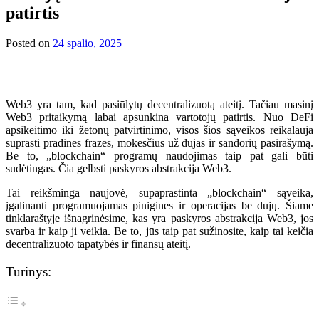
patirtis
Posted on
24 spalio, 2025
Web3 yra tam, kad pasiūlytų decentralizuotą ateitį. Tačiau masinį
Web3 pritaikymą labai apsunkina vartotojų patirtis. Nuo DeFi
apsikeitimo iki žetonų patvirtinimo, visos šios sąveikos reikalauja
suprasti pradines frazes, mokesčius už dujas ir sandorių pasirašymą.
Be to, „blockchain“ programų naudojimas taip pat gali būti
sudėtingas. Čia gelbsti paskyros abstrakcija Web3.
Tai reikšminga naujovė, supaprastinta „blockchain“ sąveika,
įgalinanti programuojamas pinigines ir operacijas be dujų. Šiame
tinklaraštyje išnagrinėsime, kas yra paskyros abstrakcija Web3, jos
svarba ir kaip ji veikia. Be to, jūs taip pat sužinosite, kaip tai keičia
decentralizuoto tapatybės ir finansų ateitį.
Turinys: