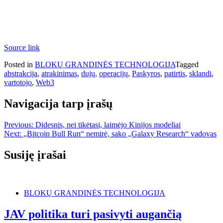
Source link
Posted in
BLOKŲ GRANDINĖS TECHNOLOGIJA
Tagged
abstrakcija
,
atrakinimas
,
dujų
,
operacijų
,
Paskyros
,
patirtis
,
sklandi
,
vartotojo
,
Web3
Navigacija tarp įrašų
Previous:
Didesnis, nei tikėtasi, laimėjo Kinijos modeliai
Next:
„Bitcoin Bull Run“ nemirė, sako „Galaxy Research“ vadovas
Susiję įrašai
BLOKŲ GRANDINĖS TECHNOLOGIJA
JAV politika turi pasivyti augančią