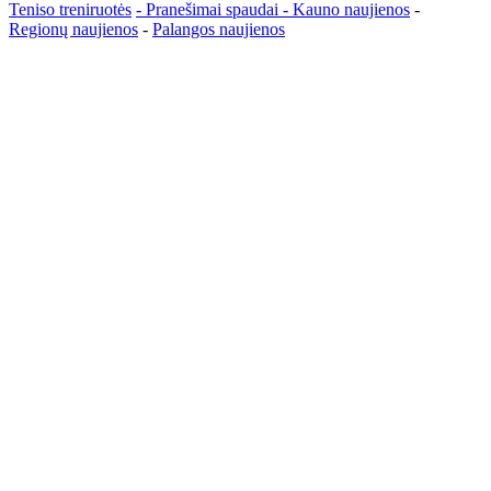
Teniso treniruotės
- Pranešimai spaudai -
Kauno naujienos
-
Regionų naujienos
-
Palangos naujienos