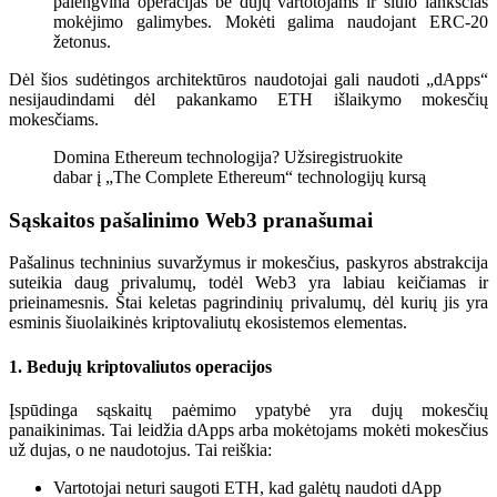
palengvina operacijas be dujų vartotojams ir siūlo lanksčias
mokėjimo galimybes. Mokėti galima naudojant ERC-20
žetonus.
Dėl šios sudėtingos architektūros naudotojai gali naudoti „dApps“
nesijaudindami dėl pakankamo ETH išlaikymo mokesčių
mokesčiams.
Domina Ethereum technologija? Užsiregistruokite
dabar į „The Complete Ethereum“ technologijų kursą
Sąskaitos pašalinimo Web3 pranašumai
Pašalinus techninius suvaržymus ir mokesčius, paskyros abstrakcija
suteikia daug privalumų, todėl Web3 yra labiau keičiamas ir
prieinamesnis. Štai keletas pagrindinių privalumų, dėl kurių jis yra
esminis šiuolaikinės kriptovaliutų ekosistemos elementas.
1. Bedujų kriptovaliutos operacijos
Įspūdinga sąskaitų paėmimo ypatybė yra dujų mokesčių
panaikinimas. Tai leidžia dApps arba mokėtojams mokėti mokesčius
už dujas, o ne naudotojus. Tai reiškia:
Vartotojai neturi saugoti ETH, kad galėtų naudoti dApp