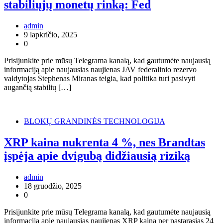
stabiliųjų monetų rinką: Fed
admin
9 lapkričio, 2025
0
Prisijunkite prie mūsų Telegrama kanalą, kad gautumėte naujausią
informaciją apie naujausias naujienas JAV federalinio rezervo
valdytojas Stephenas Miranas teigia, kad politika turi pasivyti
augančią stabilių […]
BLOKŲ GRANDINĖS TECHNOLOGIJA
XRP kaina nukrenta 4 %, nes Brandtas
įspėja apie dvigubą didžiausią riziką
admin
18 gruodžio, 2025
0
Prisijunkite prie mūsų Telegrama kanalą, kad gautumėte naujausią
informaciją apie naujausias naujienas XRP kaina per pastarąsias 24