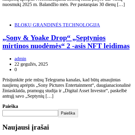
nuosmukį 2025 m. Balandžio mėn. Per pastarąsias 30 dienų […]
BLOKŲ GRANDINĖS TECHNOLOGIJA
„Sony & Yoake Drop“ „Septynios
mirtinos nuodėmės“ 2 -asis NFT leidimas
admin
22 gegužės, 2025
0
Prisijunkite prie mūsų Telegrama kanalas, kad būtų atnaujintas
naujienų aprėptis „Sony Pictures Entertainment“, daugianacionalinė
žiniasklaida, pramogų studija ir „Digital Asset Investor“, paskelbė
antrąjį savo „Septynių […]
Paieška
Paieška
Naujausi įrašai