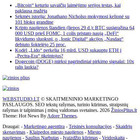
„Bitcoin“ keturių savaičių laimėjimų serijos testas, kai
paklausa mažėja
Sėkmės istorija: Jonathano Nicholso mokymosi kelionė su
101 blokų grandine
Kripto naujienos šiandien (liepos 29 d.): BTC susigrąžina 64
000 USD prieš FOMC, 1 colis pristato naują „DeFi“
likvidumo sluoksnį, o „Ionic Digital“ akcijos „Nasdaq“
debiuto šoktelėjo 25 proc.
Kodėl „Lido“ perkelia 16 mlrd. USD sukauptų ETH į
„Pectra-Era“ tikrintojus?
Dogecoin (DOGE) mirksi pagrindiniai pirkimo signalai: 10x
ralis laukia?
WEBSTUDIO.LT
© SKAITMENINIO MARKETINGO
PASLAUGOS. SEO tekstų rašymas, turinio kūrimas, straipsnių
rašymas ir talpinimas į mūsų valdomas svetaines. 2026
ŽiniosPlius.lt
Theme: Hot News By
Adore Themes
.
Draugai: -
Marketingo agentūra
-
Teisinės konsultacijos
-
Skaidrių
skenavimas
-
Klaipedos miesto naujienos
-
Miesto
naujienos
-
Saulius Narbutas
-
Įvaizdžio kūrimas
-
Veidoskaita
-