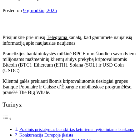
Posted on
9 gruodžio, 2025
Prisijunkite prie mūsų
Telegrama
kanalą, kad gautumėte naujausią
informaciją apie naujausias naujienas
Prancūzijos bankininkystės milžinė BPCE nuo šiandien savo dviem
milijonams mažmeninių klientų siūlys prekybą kriptovaliutomis
Bitcoin (BTC), Ethereum (ETH), Solana (SOL) ir USD Coin
(USDC).
Klientai galės prekiauti šiomis kriptovaliutomis tiesiogiai grupės
Banque Populaire ir Caisse d’Épargne mobiliosiose programėlėse,
pranešė The Big Whale.
Turinys:
Pradinis pristatymas bus skirtas keturiems regioniniams bankams
Konkurencija Europoje įkaista