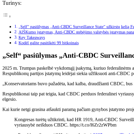
Turinys:
„Self“ pasiūlymas „Anti-CBDC Surveillance State“ užkirstų kelią Fe
AIŠKumo įstatymas, Anti-CBDC stebėjimo valstybės įstatymas panaik
Key Takeaways
Kodėl galite pasitikėti 99 bitkoinais
„Self“ pasiūlymas „Anti-CBDC Surveillance
2025 m. Trumpas paskelbė vykdomąjį įsakymą, kuriuo federalinėms a
Respublikonų partijos įstatymų leidėjai siekia užfiksuoti anti-CBDC 
„Konservatoriams buvo pažadėta, kad kalba, draudžianti CBDC, bus į
Respublikonai taip pat teigia, kad CBDC perduos federalinei vyriausybe
elgesio.
Kai kurie netgi grasina atšaukti paramą pačiam gynybos įstatymo proje
Kongresas turėtų užtikrinti, kad HR 1919, Anti-CBDC Surveillanc
vyriausybė neišduos CBDC. https://t.co/I6Zr2zWPbm