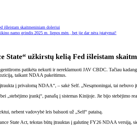
d išleistam skaitmeniniam doleriui
ino namo grindis 2025 m. liepos mėn., bet jie dar nėra įstatymai!
 State“ užkirstų kelią Fed išleistam skait
gentūroms patikėta nekurti ir nereklamuoti JAV CBDC. Tačiau kadangi
poziciją, taikant NDAA pakeitimus.
traukta į privalomą NDAA“, – sakė Self. „Nesąmoningai, tai nebuvo į
i „stebėjimo įrankį“, panašų į sistemas Kinijoje. Jie bijo stebėjimo real
ktui, nebent vadovybė leis balsuoti už „Self“ pataisą.
e State Act, tekstas būtų įtrauktas į galutinę FY26 NDAA versiją, sieki