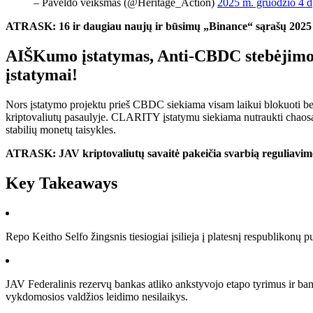
– Paveldo veiksmas (@Heritage_Action)
2025 m. gruodžio 4 d
ATRASK: 16 ir daugiau naujų ir būsimų „Binance“ sąrašų 202
AIŠKumo įstatymas, Anti-CBDC stebėjimo va
įstatymai!
Nors įstatymo projektu prieš CBDC siekiama visam laikui blokuoti be
kriptovaliutų pasaulyje. CLARITY įstatymu siekiama nutraukti chaosą 
stabilių monetų taisykles.
ATRASK: JAV kriptovaliutų savaitė pakeičia svarbią reguliav
Key Takeaways
Repo Keitho Selfo žingsnis tiesiogiai įsilieja į platesnį respublikonų
JAV Federalinis rezervų bankas atliko ankstyvojo etapo tyrimus ir ban
vykdomosios valdžios leidimo nesilaikys.