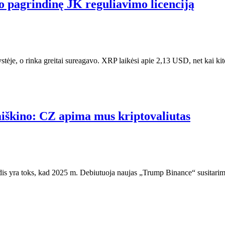
jo pagrindinę JK reguliavimo licenciją
ystėje, o rinka greitai sureagavo. XRP laikėsi apie 2,13 USD, net kai ki
iškino: CZ apima mus kriptovaliutas
. Žodis yra toks, kad 2025 m. Debiutuoja naujas „Trump Binance“ susita