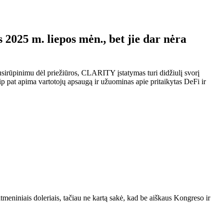
025 m. liepos mėn., bet jie dar nėra
sirūpinimu dėl priežiūros, CLARITY įstatymas turi didžiulį svorį
p pat apima vartotojų apsaugą ir užuominas apie pritaikytas DeFi ir
eniniais doleriais, tačiau ne kartą sakė, kad be aiškaus Kongreso ir