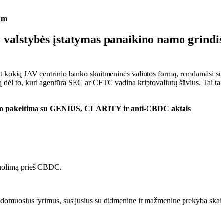
5 m
lstybės įstatymas panaikino namo grindis 2
t kokią JAV centrinio banko skaitmeninės valiutos formą, remdamasi su
dėl to, kuri agentūra SEC ar CFTC vadina kriptovaliutų šūvius. Tai tai
imo pakeitimą su GENIUS, CLARITY ir anti-CBDC aktais
 puolimą prieš CBDC.
domuosius tyrimus, susijusius su didmenine ir mažmenine prekyba skaitm