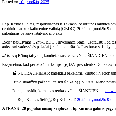
Posted on
10 gruodžio, 2025
Rep. Keithas Selfas, respublikonas iš Teksaso, paskutinės minutės pa
centrinio banko skaitmeninę valiutą (CBDC). 2025 m. gruodžio 9 d. r
pakeitimas pataisys įstatymo projektą.
„Self“ pasiūlymas „Anti-CBDC Surveillance State“ uždraustų Fed testu
ankstesni vadovybės pažadai įtraukti panašias kalbas buvo sulaužyti 
„Atstovų Rūmų taisyklių komitetas susirenka vėliau ŠIANDIEN, kad nuspr
Pažymėtina, kad per 2024 m. kampaniją JAV prezidentas Donaldas Tru
🚨 NUTRAUKIMAS: pateikiau pakeitimą, kuriuo į Nacionalinės
Buvo sulaužyti pažadai įtraukti šią kalbą į NDAA. Mano pataisa
Rūmų taisyklių komitetas renkasi vėliau ŠIANDIEN…
pic.tw
— Rep. Keithas Self (@RepKeithSelf)
2025 m. gruodžio 9 d
ATRASK: 20 populiariausių kriptovaliutų, kuriuos galima įsigyt