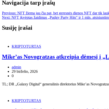
Navigacija tarp įrašų
Previous:
NFT žiema jau čia pat, bet geresnės dienos NFT dar tik lau
Next:
NFT įkvėptas žaidimas „Pudgy Party Hits“ ir 1 mln. atsisiunti
Susiję įrašai
KRIPTOTURTAS
Mike’as Novogratzas atkreipia dėmesį į „
admin
29 birželio, 2026
0
TL; DR „Galaxy Digital“ generalinis direktorius Mike’as Novogratzas n
KRIPTOTURTAS