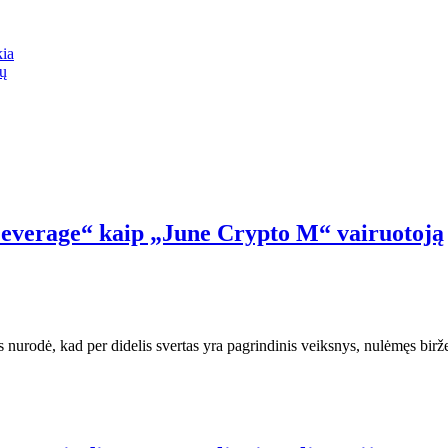
kia
mų
Leverage“ kaip „June Crypto M“ vairuotoją
urodė, kad per didelis svertas yra pagrindinis veiksnys, nulėmęs biržel