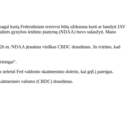
pagal kurią Federaliniam rezervui būtų uždrausta kurti ar bandyti JAV
cionalinės gynybos leidimo įstatymą (NDAA) buvo sulaužyti. Mano
2026 m. NDAA įtrauktas visiškas CBDC draudimas. Jis tvirtino, kad
eisingai“.
eisti Fed valdomo skaitmeninio dolerio, kai grįš į pareigas.
kaitmeninės valiutos (CBDC) draudimas.