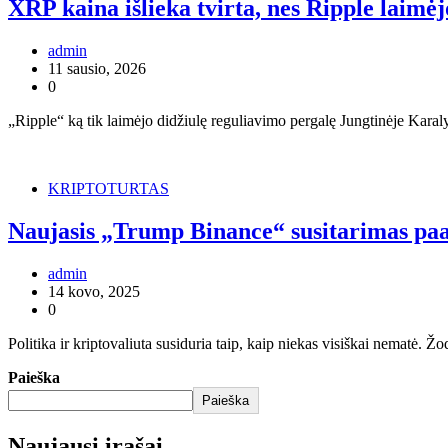
XRP kaina išlieka tvirta, nes Ripple laimė
admin
11 sausio, 2026
0
„Ripple“ ką tik laimėjo didžiulę reguliavimo pergalę Jungtinėje Karal
KRIPTOTURTAS
Naujasis „Trump Binance“ susitarimas paa
admin
14 kovo, 2025
0
Politika ir kriptovaliuta susiduria taip, kaip niekas visiškai nematė
Paieška
Paieška
Naujausi įrašai