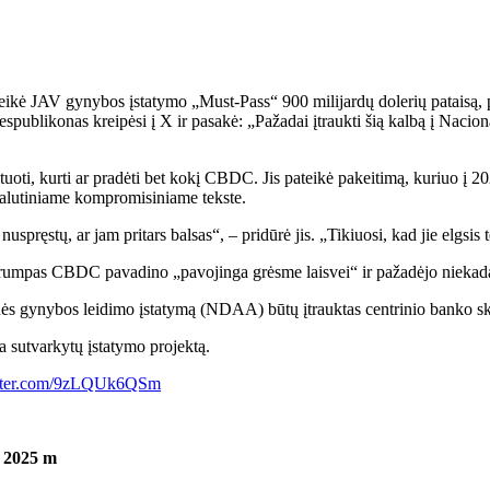
teikė JAV gynybos įstatymo „Must-Pass“ 900 milijardų dolerių pataisą, 
espublikonas kreipėsi į X ir pasakė: „Pažadai įtraukti šią kalbą į Na
oti, kurti ar pradėti bet kokį CBDC. Jis pateikė pakeitimą, kuriuo į 
galutiniame kompromisiniame tekste.
ęstų, ar jam pritars balsas“, – pridūrė jis. „Tikiuosi, kad jie elgsis t
mpas CBDC pavadino „pavojinga grėsme laisvei“ ir pažadėjo niekada nel
 gynybos leidimo įstatymą (NDAA) būtų įtrauktas centrinio banko s
 sutvarkytų įstatymo projektą.
itter.com/9zLQUk6QSm
i 2025 m