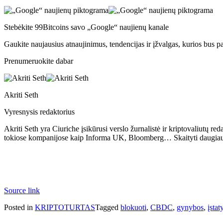
Stebėkite 99Bitcoins savo „Google“ naujienų kanale
Gaukite naujausius atnaujinimus, tendencijas ir įžvalgas, kurios bus p
Prenumeruokite dabar
Akriti Seth
Vyresnysis redaktorius
Akriti Seth yra Ciuriche įsikūrusi verslo žurnalistė ir kriptovaliutų red
tokiose kompanijose kaip Informa UK, Bloomberg… Skaityti daugia
Source link
Posted in
KRIPTOTURTAS
Tagged
blokuoti
,
CBDC
,
gynybos
,
įsta