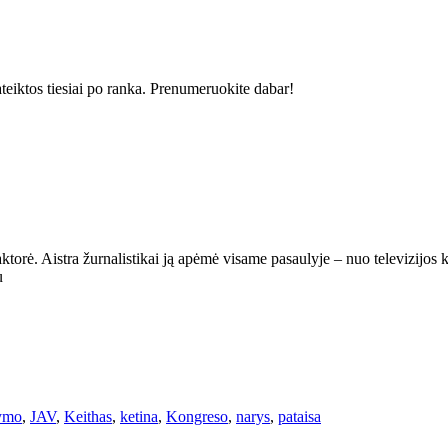
ateiktos tiesiai po ranka. Prenumeruokite dabar!
aktorė. Aistra žurnalistikai ją apėmė visame pasaulyje – nuo ​​televizijos
u
tymo
,
JAV
,
Keithas
,
ketina
,
Kongreso
,
narys
,
pataisa