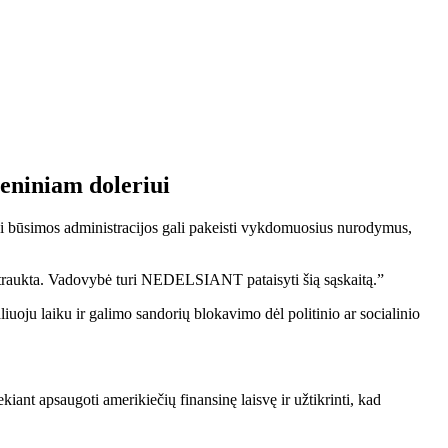
meniniam doleriui
 būsimos administracijos gali pakeisti vykdomuosius nurodymus,
traukta. Vadovybė turi NEDELSIANT pataisyti šią sąskaitą.”
iuoju laiku ir galimo sandorių blokavimo dėl politinio ar socialinio
ant apsaugoti amerikiečių finansinę laisvę ir užtikrinti, kad