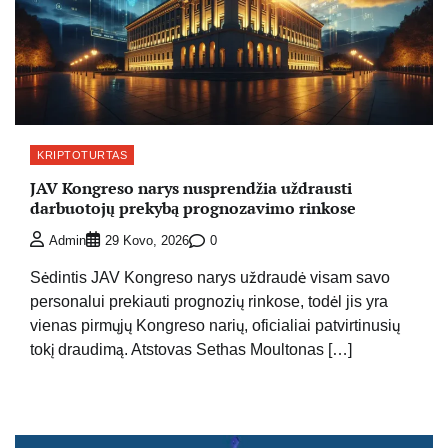
KRIPTOTURTAS
JAV Kongreso narys nusprendžia uždrausti
darbuotojų prekybą prognozavimo rinkose
0
Admin
29 Kovo, 2026
Sėdintis JAV Kongreso narys uždraudė visam savo
personalui prekiauti prognozių rinkose, todėl jis yra
vienas pirmųjų Kongreso narių, oficialiai patvirtinusių
tokį draudimą. Atstovas Sethas Moultonas […]