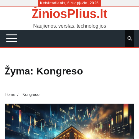
Skip
Ketvirtadienis, 6 rugpjūčio, 2026
ŽiniosPlius.lt
to
content
Naujienos, verslas, technologijos
Žyma:
Kongreso
Home
Kongreso