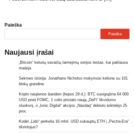
Paieška
Paieška
Naujausi įrašai
„Bitcoin“ keturių savaičių laimėjimų serijos testas, kai paklausa
mažėja
Sėkmės istorija: Jonathano Nicholso mokymosi kelionė su 101
blokų grandine
Kripto naujienos šiandien (liepos 29 d.): BTC susigrąžina 64 000
USD prieš FOMC, 1 colis pristato naują „DeFi“ likvidumo
sluoksnį, o „Ionic Digital“ akcijos „Nasdaq“ debiuto šoktelėjo 25
proc.
Kodėl „Lido“ perkelia 16 mlrd. USD sukauptų ETH į „Pectra-Era“
tikrintojus?