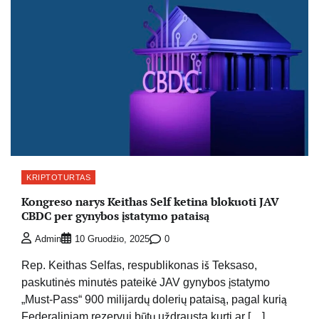
KRIPTOTURTAS
Kongreso narys Keithas Self ketina blokuoti JAV
CBDC per gynybos įstatymo pataisą
0
Admin
10 Gruodžio, 2025
Rep. Keithas Selfas, respublikonas iš Teksaso,
paskutinės minutės pateikė JAV gynybos įstatymo
„Must-Pass“ 900 milijardų dolerių pataisą, pagal kurią
Federaliniam rezervui būtų uždrausta kurti ar […]