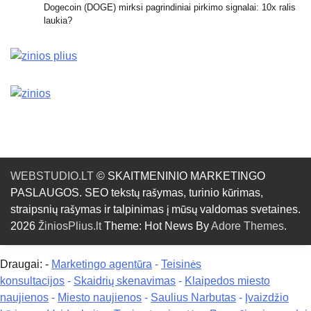
Dogecoin (DOGE) mirksi pagrindiniai pirkimo signalai: 10x ralis
laukia?
WEBSTUDIO.LT
© SKAITMENINIO MARKETINGO
PASLAUGOS. SEO tekstų rašymas, turinio kūrimas,
straipsnių rašymas ir talpinimas į mūsų valdomas svetaines.
2026
ŽiniosPlius.lt
Theme: Hot News By
Adore Themes
.
Draugai: -
Marketingo agentūra
-
Teisinės
konsultacijos
-
Skaidrių skenavimas
-
Klaipedos miesto
naujienos
-
Miesto naujienos
-
Saulius Narbutas
-
Įvaizdžio