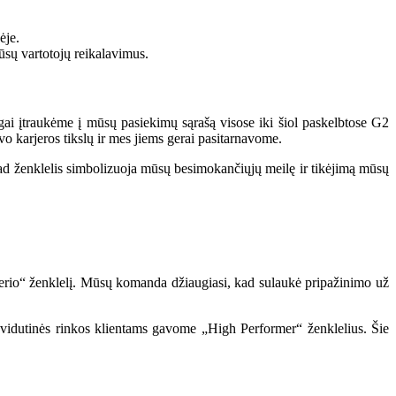
ėje.
ūsų vartotojų reikalavimus.
gai įtraukėme į mūsų pasiekimų sąrašą visose iki šiol paskelbtose G2
o karjeros tikslų ir mes jiems gerai pasitarnavome.
kad ženklelis simbolizuoja mūsų besimokančiųjų meilę ir tikėjimą mūsų
erio“ ženklelį. Mūsų komanda džiaugiasi, kad sulaukė pripažinimo už
i vidutinės rinkos klientams gavome „High Performer“ ženklelius. Šie