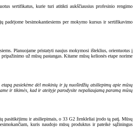
us sertifikatus, kurie turi atitikti aukščiausius profesinio rengimo
rųjų padėjome besimokantiesiems per mokymo kursus ir sertifikavimo
iems. Planuojame pristatyti naujus mokymosi išteklius, orientuotus į
kėme pripažinimo už mūsų pastangas. Kitame mūsų kelionės etape norime
 etapą pasiekėme dėl mokinių ir jų nuoširdžių atsiliepimų apie mūsų
kojame ir tikimės, kad ir ateityje parodysite nepaliaujamą paramą mūsų
asitikėjimu ir atsiliepimais, o 33 G2 ženkleliai įrodo tą patį. Mūsų
 besimokančiam, kuris naudojo mūsų produktus ir pateikė sąžiningus