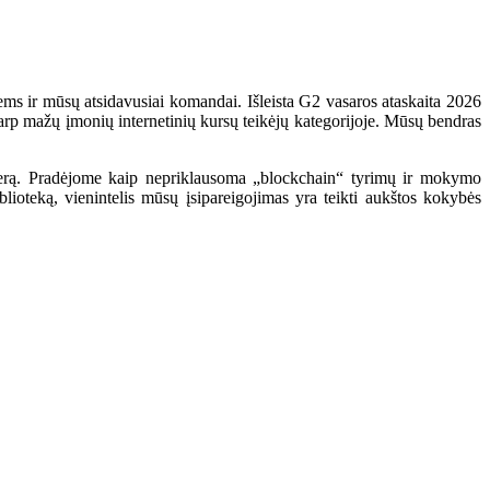
ms ir mūsų atsidavusiai komandai. Išleista G2 vasaros ataskaita 2026
arp mažų įmonių internetinių kursų teikėjų kategorijoje. Mūsų bendras
rjerą. Pradėjome kaip nepriklausoma „blockchain“ tyrimų ir mokymo
lioteką, vienintelis mūsų įsipareigojimas yra teikti aukštos kokybės