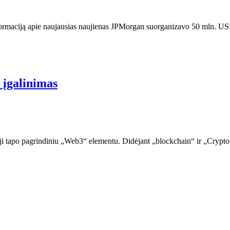
formaciją apie naujausias naujienas JPMorgan suorganizavo 50 mln. USD
 įgalinimas
r ji tapo pagrindiniu „Web3“ elementu. Didėjant „blockchain“ ir „Crypto