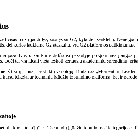
ius
kad visas mūsų jaudulys, susijęs su G2, kyla dėl ženklelių. Neneigiame
tis, dėl kurios laukiame G2 ataskaitų, yra G2 platformos patikimumas.
ma pasaulyje, o kai kurie didžiausi pasaulyje programinės įrangos pir
 todėl tai yra ideali vieta ieškoti geriausių akademinių sprendimų, prit
kėme iš tikrųjų mūsų produktų vartotojų. Būdamas „Momentum Leader“ d
ių kursų teikėjai ar techninių įgūdžių tobulinimo platforma, bet ir par
kaitoje
tinių kursų teikėjų“ ir „Techninių įgūdžių tobulinimo“ kategorijose. Ta