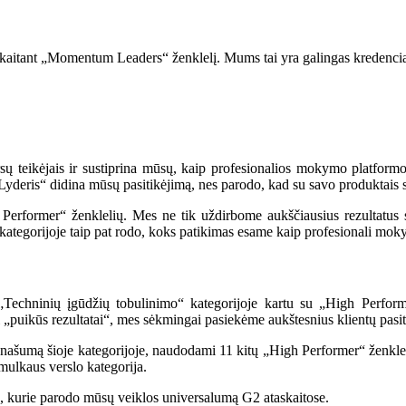
įskaitant „Momentum Leaders“ ženklelį. Mums tai yra galingas kredencial
ų teikėjais ir sustiprina mūsų, kaip profesionalios mokymo platformo
„Lyderis“ didina mūsų pasitikėjimą, nes parodo, kad su savo produktais
erformer“ ženklelių. Mes ne tik uždirbome aukščiausius rezultatus skirt
kategorijoje taip pat rodo, koks patikimas esame kaip profesionali moky
echninių įgūdžių tobulinimo“ kategorijoje kartu su „High Performer
 „puikūs rezultatai“, mes sėkmingai pasiekėme aukštesnius klientų pasi
 našumą šioje kategorijoje, naudodami 11 kitų „High Performer“ ženklel
mulkaus verslo kategorija.
us, kurie parodo mūsų veiklos universalumą G2 ataskaitose.