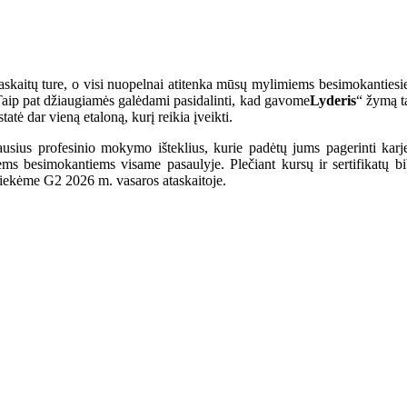
askaitų ture, o visi nuopelnai atitenka mūsų mylimiems besimokantiesie
 Taip pat džiaugiamės galėdami pasidalinti, kad gavome
Lyderis
“ žymą t
atė dar vieną etaloną, kurį reikia įveikti.
usius profesinio mokymo išteklius, kurie padėtų jums pagerinti ka
s besimokantiems visame pasaulyje. Plečiant kursų ir sertifikatų bib
asiekėme G2 2026 m. vasaros ataskaitoje.