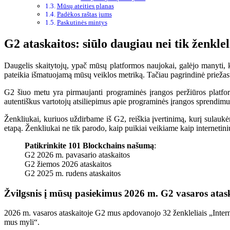
Mūsų ateities planas
Padėkos raštas jums
Paskutinės mintys
G2 ataskaitos: siūlo daugiau nei tik ženklel
Daugelis skaitytojų, ypač mūsų platformos naujokai, galėjo manyti, 
pateikia išmatuojamą mūsų veiklos metriką. Tačiau pagrindinė priežas
G2 šiuo metu yra pirmaujanti programinės įrangos peržiūros platfor
autentiškus vartotojų atsiliepimus apie programinės įrangos sprendimus,
Ženkliukai, kuriuos uždirbame iš G2, reiškia įvertinimą, kurį sulau
etapą. Ženkliukai ne tik parodo, kaip puikiai veikiame kaip internetin
Patikrinkite 101 Blockchains našumą
:
G2 2026 m. pavasario ataskaitos
G2 žiemos 2026 ataskaitos
G2 2025 m. rudens ataskaitos
Žvilgsnis į mūsų pasiekimus 2026 m. G2 vasaros atas
2026 m. vasaros ataskaitoje G2 mus apdovanojo 32 ženkleliais „Interne
mus myli“.