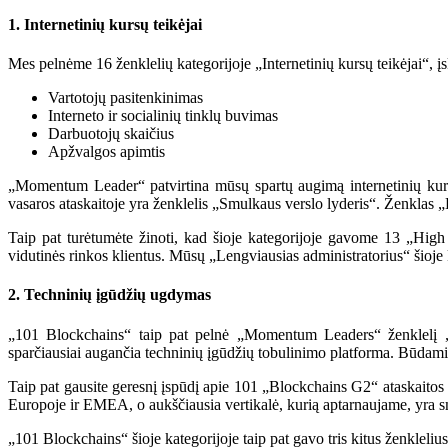
1. Internetinių kursų teikėjai
Mes pelnėme 16 ženklelių kategorijoje „Internetinių kursų teikėjai“, 
Vartotojų pasitenkinimas
Interneto ir socialinių tinklų buvimas
Darbuotojų skaičius
Apžvalgos apimtis
„Momentum Leader“ patvirtina mūsų spartų augimą internetinių kurs
vasaros ataskaitoje yra ženklelis „Smulkaus verslo lyderis“. Ženklas 
Taip pat turėtumėte žinoti, kad šioje kategorijoje gavome 13 „High P
vidutinės rinkos klientus. Mūsų „Lengviausias administratorius“ šioje 
2. Techninių įgūdžių ugdymas
„101 Blockchains“ taip pat pelnė „Momentum Leaders“ ženklelį „T
sparčiausiai augančia techninių įgūdžių tobulinimo platforma. Būdami
Taip pat gausite geresnį įspūdį apie 101 „Blockchains G2“ ataskaitos
Europoje ir EMEA, o aukščiausia vertikalė, kurią aptarnaujame, yra s
„101 Blockchains“ šioje kategorijoje taip pat gavo tris kitus ženkleli