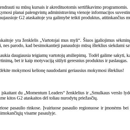
ndrauti su mūsų kursais ir akredituotomis sertifikavimo programomis.
ymosi planai palengvintų administravimą vienoje informacijos suvestin
aujausioje G2 ataskaitoje yra galimybė teikti produktus, atitinkančius m
aitoje yra ženklelis „Vartotojai mus myli“. Šiuos įgaliojimus sėkmin
i, nes parodo, kad besimokantieji panaudojo mūsų išteklius siekdami sav
aukia daugiausia teigiamų vartotojų atsiliepimų. Todėl galime sakyti, 
tinimą, bet ir kaip motyvaciją siūlyti geresnius produktus ir paslaugas.
radėkite mokymosi kelionę naudodami geriausius mokymosi išteklius!
i, įskaitant du „Momentum Leaders“ ženklelius ir „Smulkaus verslo lyd
me kitos G2 ataskaitos dėl toliau nurodytų priežasčių.
airiose pasaulio rinkose. Įvairiuose pasaulio regionuose ir įmonėms be
simokančiųjų visame pasaulyje.