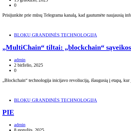
0
Prisijunkite prie mūsų Telegrama kanalą, kad gautumėte naujausią in
BLOKŲ GRANDINĖS TECHNOLOGIJA
„MultiChain“ tiltai: „blockchain“ sąveikos
admin
2 birželio, 2025
0
„Blockchain“ technologija inicijavo revoliuciją, išaugusią į etapą, ku
BLOKŲ GRANDINĖS TECHNOLOGIJA
PIE
admin
8 gegužės, 2025