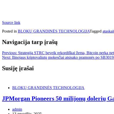
Source link
Posted in
BLOKŲ GRANDINĖS TECHNOLOGIJA
Tagged
ataskai
Navigacija tarp įrašų
Previous:
Strategija STRC beveik rekordiškai žema, Bitcoin perka net
Next:
Ilinojaus kriptovaliutų mokesčiai atsisako pramonės po SB301
Susiję įrašai
BLOKŲ GRANDINĖS TECHNOLOGIJA
JPMorgan Pioneers 50 milijonų dolerių Ga
admin
13 gruodžio, 2025