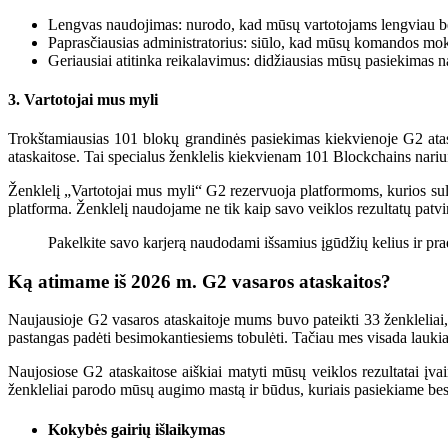
Lengvas naudojimas: nurodo, kad mūsų vartotojams lengviau be
Paprasčiausias administratorius: siūlo, kad mūsų komandos mok
Geriausiai atitinka reikalavimus: didžiausias mūsų pasiekimas n
3. Vartotojai mus myli
Trokštamiausias 101 blokų grandinės pasiekimas kiekvienoje G2 atask
ataskaitose. Tai specialus ženklelis kiekvienam 101 Blockchains nariu
Ženklelį „Vartotojai mus myli“ G2 rezervuoja platformoms, kurios sul
platforma. Ženklelį naudojame ne tik kaip savo veiklos rezultatų patvir
Pakelkite savo karjerą naudodami išsamius įgūdžių kelius ir p
Ką atimame iš 2026 m. G2 vasaros ataskaitos?
Naujausioje G2 vasaros ataskaitoje mums buvo pateikti 33 ženklelia
pastangas padėti besimokantiesiems tobulėti. Tačiau mes visada laukia
Naujosiose G2 ataskaitose aiškiai matyti mūsų veiklos rezultatai įv
ženkleliai parodo mūsų augimo mastą ir būdus, kuriais pasiekiame be
Kokybės gairių išlaikymas