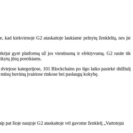
, kad kiekvienoje G2 ataskaitoje laukiame pelnytų ženklelių, nes jie
kėjai gyrė platformą už jos vientisumą ir efektyvumą. G2 rasite tik
aikytų jūsų poreikiams.
viejose kategorijose, 101 Blockchains po ilgo laiko pasiekė didžiulį
odo mūsų buvimą įvairiose rinkose bei paslaugų kokybę.
ip pat šioje naujoje G2 ataskaitoje vėl gavome ženklelį „Vartotojai