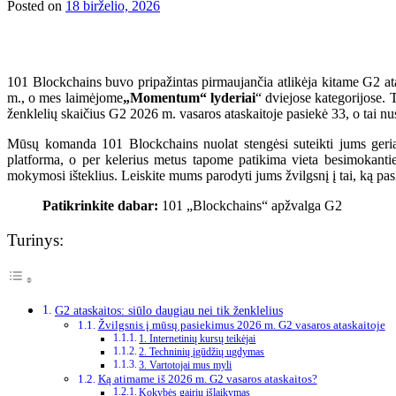
Posted on
18 birželio, 2026
101 Blockchains buvo pripažintas pirmaujančia atlikėja kitame G2 at
m., o mes laimėjome
„Momentum“ lyderiai
“ dviejose kategorijose.
ženklelių skaičius G2 2026 m. vasaros ataskaitoje pasiekė 33, o tai nust
Mūsų komanda 101 Blockchains nuolat stengėsi suteikti jums geria
platforma, o per kelerius metus tapome patikima vieta besimokantiem
mokymosi išteklius. Leiskite mums parodyti jums žvilgsnį į tai, ką p
Patikrinkite dabar:
101 „Blockchains“ apžvalga G2
Turinys:
G2 ataskaitos: siūlo daugiau nei tik ženklelius
Žvilgsnis į mūsų pasiekimus 2026 m. G2 vasaros ataskaitoje
1. Internetinių kursų teikėjai
2. Techninių įgūdžių ugdymas
3. Vartotojai mus myli
Ką atimame iš 2026 m. G2 vasaros ataskaitos?
Kokybės gairių išlaikymas