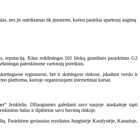
as, nes jis suteikiamas tik įmonėms, kurios pasiekia spartesnį augimą
s, reputaciją. Kitas reikšmingas 101 blokų grandinės pasiekimas G2
 sėkmingai patenkinome vartotojų poreikius.
inguose regionuose, bet ir skirtingose ​​rinkose, įskaitant verslo ir
mo platforma, kurioje organizuojami internetiniai kursai.
“ ženkleliu. Džiaugiamės galėdami savo naujoje ataskaitoje tapti
tenkinimo balus ir išplėtėme savo buvimą rinkoje.
ių. Pasiekėme geriausius rezultatus Jungtinėje Karalystėje, Kanadoje,