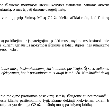
ad išlaikėme mokymosi išteklių kokybės standartus. Siūlome akredituot
geriausią, o mes tą patį darome daugelį metų.
vartotojų pripažinimą. Mūsų G2 ženkleliai aiškiai rodo, kad iš tik
ų pasitikėjimą ir įsipareigojimą padėti mūsų mylimiems besimokanties
imas kuriant geriausius mokymosi išteklius ir toliau stiprės, nes sulau
eros tikslus.
klauso mūsų besimokantiems, kurie mumis pasitikėjo. Šį savo kelionės
tų efektyvumą, bet ir paskatinote mus augti ir tobulėti. Nuoširdžiai dė
inio mokymo platformos pasiekimų sąrašą. Išaugome su besimokančiųjų p
iausią klientų pasitenkinimo lygį. Esame dėkingi kiekvienam tikram
taip pat yra dėkinga G2 už nuoširdų mūsų pasiūlymų kritiką.