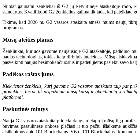
Nuolat gaunami ženkleliai iš G2 jų ketvirtinėje ataskaitoje rodo, k
standartus. Kvalifikuoti G2 ženklelius galima tik tada, kai pateikiate 
Tikime, kad 2026 m. G2 vasaros ataskaita atneša mums naujų tikrų 
programas.
Mūsų ateities planas
Ženkliukai, kuriuos gavome naujausioje G2 ataskaitoje, padidino mūs
naujas technologijas, tokias kaip dirbtinis intelektas. Mūsų atsidav
pasveikinti naujus besimokančiuosius ir padėti jiems pasiekti savo karj
Padėkos raštas jums
Kiekvienas ženklelis, kurį gavome
G2 vasaros ataskaita
taip pat pri
produktus. Jūs ne tik pripažinote mūsų kursų ir akredituotų sertifika
platformai.
Paskutinės mintys
Nauja G2 vasaros ataskaita prideda daugiau etapų į mūsų ilgą profes
buvimas pasaulinėse rinkose plečiasi ir tuo pačiu išlaikėme aukšč
atsiliepimus apie 101 Blockchains. Visa „101 Blockchains“ komanda 