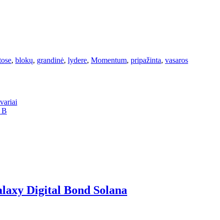
tose
,
blokų
,
grandinė
,
lydere
,
Momentum
,
pripažinta
,
vasaros
variai
9 B
laxy Digital Bond Solana