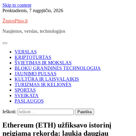
Skip to content
Penktadienis, 7 rugpjūčio, 2026
ŽiniosPlius.lt
Naujienos, verslas, technologijos
VERSLAS
KRIPTOTURTAS
ŠVIETIMAS IR MOKSLAS
BLOKŲ GRANDINĖS TECHNOLOGIJA
JAUNIMO PULSAS
KULTŪRA IR LAISVALAIKIS
TURIZMAS IR KELIONĖS
SPORTAS
SVEIKATA
PASLAUGOS
Ieškoti:
Ethereum (ETH) užfiksavo istorinį
neigiamą rekordą: laukia daugiau