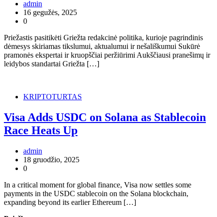
admin
16 gegužės, 2025
0
Priežastis pasitikėti Griežta redakcinė politika, kurioje pagrindinis
dėmesys skiriamas tikslumui, aktualumui ir nešališkumui Sukūrė
pramonės ekspertai ir kruopščiai peržiūrimi Aukščiausi pranešimų ir
leidybos standartai Griežta […]
KRIPTOTURTAS
Visa Adds USDC on Solana as Stablecoin
Race Heats Up
admin
18 gruodžio, 2025
0
In a critical moment for global finance, Visa now settles some
payments in the USDC stablecoin on the Solana blockchain,
expanding beyond its earlier Ethereum […]