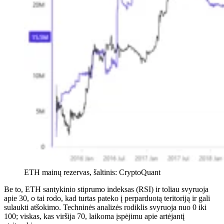
ETH mainų rezervas, šaltinis: CryptoQuant
Be to, ETH santykinio stiprumo indeksas (RSI) ir toliau svyruoja
apie 30, o tai rodo, kad turtas pateko į perparduotą teritoriją ir gali
sulaukti atšokimo. Techninės analizės rodiklis svyruoja nuo 0 iki
100; viskas, kas viršija 70, laikoma įspėjimu apie artėjantį