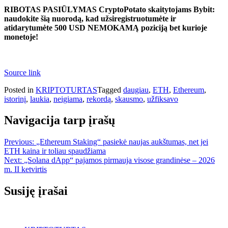
RIBOTAS PASIŪLYMAS CryptoPotato skaitytojams Bybit:
naudokite šią nuorodą, kad užsiregistruotumėte ir
atidarytumėte 500 USD NEMOKAMĄ poziciją bet kurioje
monetoje!
Source link
Posted in
KRIPTOTURTAS
Tagged
daugiau
,
ETH
,
Ethereum
,
istorinį
,
laukia
,
neigiama
,
rekordą
,
skausmo
,
užfiksavo
Navigacija tarp įrašų
Previous:
„Ethereum Staking“ pasiekė naujas aukštumas, net jei
ETH kaina ir toliau spaudžiama
Next:
„Solana dApp“ pajamos pirmauja visose grandinėse – 2026
m. II ketvirtis
Susiję įrašai