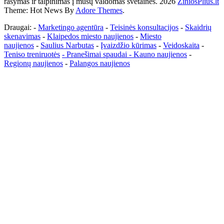
rašymas ir talpinimas į mūsų valdomas svetaines. 2026
ŽiniosPlius.lt
Theme: Hot News By
Adore Themes
.
Draugai: -
Marketingo agentūra
-
Teisinės konsultacijos
-
Skaidrių
skenavimas
-
Klaipedos miesto naujienos
-
Miesto
naujienos
-
Saulius Narbutas
-
Įvaizdžio kūrimas
-
Veidoskaita
-
Teniso treniruotės
- Pranešimai spaudai -
Kauno naujienos
-
Regionų naujienos
-
Palangos naujienos