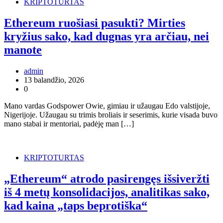
KRIPTOTURTAS
Ethereum ruošiasi pasukti? Mirties
kryžius sako, kad dugnas yra arčiau, nei
manote
admin
13 balandžio, 2026
0
Mano vardas Godspower Owie, gimiau ir užaugau Edo valstijoje,
Nigerijoje. Užaugau su trimis broliais ir seserimis, kurie visada buvo
mano stabai ir mentoriai, padėję man […]
KRIPTOTURTAS
„Ethereum“ atrodo pasirengęs išsiveržti
iš 4 metų konsolidacijos, analitikas sako,
kad kaina „taps beprotiška“