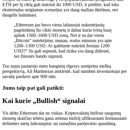
ETH per šį ciklą gali nukristi iki 1000 USD, ir pridūrė, kad toks
ekstremalus neigiamas scenarijus yra daug mažiau tikėtinas, nei
daugelis baiminasi.
„Ethereum jau buvo viena labiausiai nukentėjusių
pagrindinių šio ciklo monetų ir dabar kuria tvirtą bazę
aplink 1500–1600 USD zoną. Net ir su dar vienu
„Bitcoin“ nutekėjimu, manau, realus minusas yra apie
1200–1300 USD. Ar galėtume nukristi žemiau 1200
USD?“ Jis gali suprasti, kad rizika yra daug didesnė,
nei žmonės bando suprasti.
Tuo tarpu pastarojo meto banginių elgesys sustiprina meškų
perspektyvą. Ali Martinezas atskleidė, kad stambūs investuotojai per
savaitę pardavė apie 900 mln.
Jums taip pat gali patikti:
Kai kurie „Bullish“ signalai
Vis dėlto Ethereum dar ne viskas. Kriptovaliutų biržose saugomų
monetų skaičius tebėra gana artimas birželį užfiksuotam žemiausiam
dešimties metų laikotarpiui: tai sumažina pardavimo spaudimą.