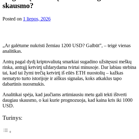
skausmo?
Posted on
1 liepos, 2026
„Ar galėtume nukristi žemiau 1200 USD? Galbūt”, – teigė vienas
analitikas.
Antrą pagal dydį kriptovaliutą smarkiai sugadino užsitęsusi meškų
rinka, antrąjį ketvirtį uždarydama tvirtai minusoje. Dar labiau stebina
tai, kad tai žymi trečią ketvirtį iš eilės ETH nuostolių – kažkas
nematyto turto istorijoje ir aiškus signalas, koks atkaklus tapo
dabartinis nuosmukis.
Analitikai spėja, kad jaučiams artimiausiu metu gali tekti ištverti
daugiau skausmo, o kai kurie prognozuoja, kad kaina kris iki 1000
USD.
Turinys: