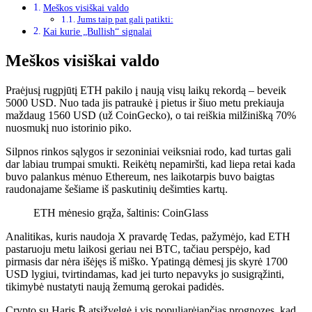
Meškos visiškai valdo
Jums taip pat gali patikti:
Kai kurie „Bullish“ signalai
Meškos visiškai valdo
Praėjusį rugpjūtį ETH pakilo į naują visų laikų rekordą – beveik
5000 USD. Nuo tada jis patraukė į pietus ir šiuo metu prekiauja
maždaug 1560 USD (už CoinGecko), o tai reiškia milžinišką 70%
nuosmukį nuo istorinio piko.
Silpnos rinkos sąlygos ir sezoniniai veiksniai rodo, kad turtas gali
dar labiau trumpai smukti. Reikėtų nepamiršti, kad liepa retai kada
buvo palankus mėnuo Ethereum, nes laikotarpis buvo baigtas
raudonajame šešiame iš paskutinių dešimties kartų.
ETH mėnesio grąža, šaltinis: CoinGlass
Analitikas, kuris naudoja X pravardę Tedas, pažymėjo, kad ETH
pastaruoju metu laikosi geriau nei BTC, tačiau perspėjo, kad
pirmasis dar nėra išėjęs iš miško. Ypatingą dėmesį jis skyrė 1700
USD lygiui, tvirtindamas, kad jei turto nepavyks jo susigrąžinti,
tikimybė nustatyti naują žemumą gerokai padidės.
Crypto su Haris ₿ atsižvelgė į vis populiarėjančias prognozes, kad