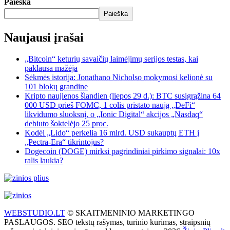
Paieška
Paieška
Naujausi įrašai
„Bitcoin“ keturių savaičių laimėjimų serijos testas, kai
paklausa mažėja
Sėkmės istorija: Jonathano Nicholso mokymosi kelionė su
101 blokų grandine
Kripto naujienos šiandien (liepos 29 d.): BTC susigrąžina 64
000 USD prieš FOMC, 1 colis pristato naują „DeFi“
likvidumo sluoksnį, o „Ionic Digital“ akcijos „Nasdaq“
debiuto šoktelėjo 25 proc.
Kodėl „Lido“ perkelia 16 mlrd. USD sukauptų ETH į
„Pectra-Era“ tikrintojus?
Dogecoin (DOGE) mirksi pagrindiniai pirkimo signalai: 10x
ralis laukia?
WEBSTUDIO.LT
© SKAITMENINIO MARKETINGO
PASLAUGOS. SEO tekstų rašymas, turinio kūrimas, straipsnių