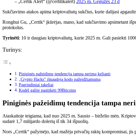
– „Certik Alert“ (@certitikalert)
2025 m. Gegužės 23 d
Sukčiavimo atakos apima kriptovaliutų sukčius, kurie dalijasi apgauling
Ronghui Gu, „Certik“ įkūrėjas, mano, kad sukčiavimo apsimetant išpuol
protokolus.
Tyrinėti
: 10 ir daugiau kriptovaliutų, kurie 2025 m. Gali pasiekti 100
Turinys:
Piniginės pažeidimų tendencija tampa nerimą kelianti
„Crypto Hacks“ išnaudoja kodo pažeidžiamumą
Pagrindiniai takeliai
Kodėl galite pasitikėti 99Bitcoins
Piniginės pažeidimų tendencija tampa neri
Ataskaitoje teigiama, kad nuo 2025 m. Sausio – birželio mėn. Kriptoval
sudarė 1,7 milijardo dolerių iš tik 34 išpuolių.
Nors „Certik“ pažymėjo, kad mažėja privačių raktų kompromisai, jis 