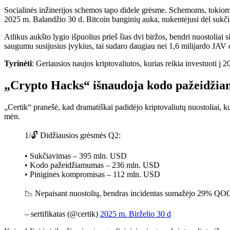
Socialinės inžinerijos schemos tapo didele grėsme. Schemoms, tokioms 
2025 m. Balandžio 30 d. Bitcoin banginių auka, nukentėjusi dėl suk
Atlikus aukšto lygio išpuolius prieš šias dvi biržos, bendri nuostolia
saugumu susijusius įvykius, tai sudaro daugiau nei 1,6 milijardo JAV 
Tyrinėti
: Geriausios naujos kriptovaliutos, kurias reikia investuoti į 
„Crypto Hacks“ išnaudoja kodo pažeidži
„Certik“ pranešė, kad dramatiškai padidėjo kriptovaliutų nuostoliai,
mėn.
1/🔓 Didžiausios grėsmės Q2:
• Sukčiavimas – 395 mln. USD
• Kodo pažeidžiamumas – 236 mln. USD
• Piniginės kompromisas – 112 mln. USD
📉 Nepaisant nuostolių, bendras incidentas sumažėjo 29% QO
– sertifikatas (@certik)
2025 m. Birželio 30 d