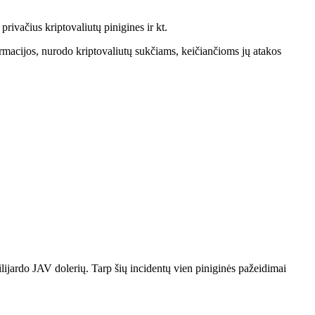
rivačius kriptovaliutų pinigines ir kt.
rmacijos, nurodo kriptovaliutų sukčiams, keičiančioms jų atakos
ilijardo JAV dolerių. Tarp šių incidentų vien piniginės pažeidimai