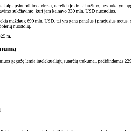
kaip apsinuodijimo adresu, nereikia jokio įsilaužimo, nes auka yra apg
čiavimo sukčiavimo, kuri jam kainavo 330 mln. USD nuostolius.
i siekia maždaug 690 mln. USD, tai yra gana panašus į praėjusius metus, 
dolerių nuostolių.
2025 m.
amumą
 kuriuos gegužę lemia intelektualiųjų sutarčių trūkumai, padidindamas 
Q.