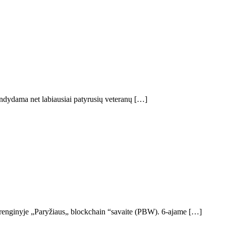
andydama net labiausiai patyrusių veteranų […]
 renginyje „Paryžiaus„ blockchain “savaite (PBW). 6-ajame […]