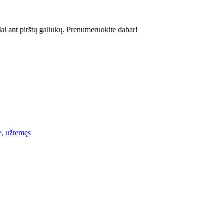
siai ant pirštų galiukų. Prenumeruokite dabar!
e
,
užtemęs