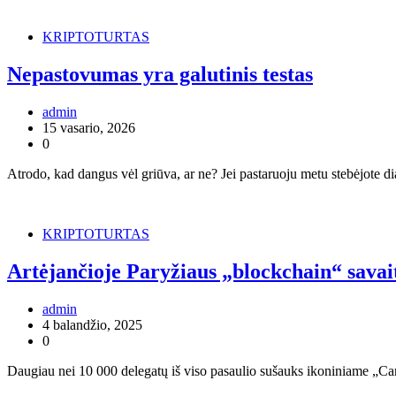
KRIPTOTURTAS
Nepastovumas yra galutinis testas
admin
15 vasario, 2026
0
Atrodo, kad dangus vėl griūva, ar ne? Jei pastaruoju metu stebėjote 
KRIPTOTURTAS
Artėjančioje Paryžiaus „blockchain“ savai
admin
4 balandžio, 2025
0
Daugiau nei 10 000 delegatų iš viso pasaulio sušauks ikoniniame „C