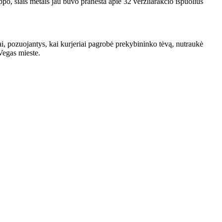
po, šiais metais jau buvo pranešta apie 32 veržliarakčio išpuolius
, pozuojantys, kai kurjeriai pagrobė prekybininko tėvą, nutraukė
Vegas mieste.