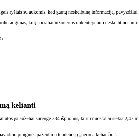
ais ryšiais su aukomis, kad gautų neskelbtiną informaciją, pavyzdžiui, p
ių augimas, kurį socialiai inžinierius nukentėjo nuo neskelbtinos info
0x
mą kelianti
iutos įsilaužėliai surengė 334 išpuolius, kurių nuostoliai siekia 2,47 m
pavadino piniginės pažeidimų tendenciją „nerimą keliančiu“.