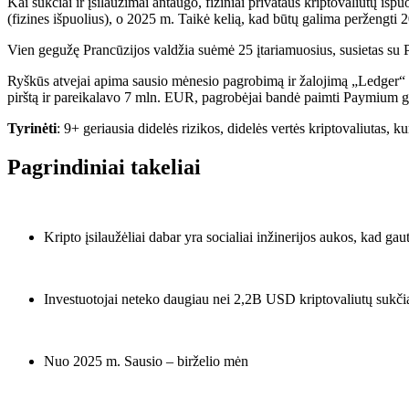
Kai sukčiai ir įsilaužimai antaugo, fiziniai privataus kriptovaliutų i
(fizines išpuolius), o 2025 m. Taikė kelią, kad būtų galima peržengti
Vien gegužę Prancūzijos valdžia suėmė 25 įtariamuosius, susietas su 
Ryškūs atvejai apima sausio mėnesio pagrobimą ir žalojimą „Ledger“ 
pirštą ir pareikalavo 7 mln. EUR, pagrobėjai bandė paimti Paymium ge
Tyrinėti
: 9+ geriausia didelės rizikos, didelės vertės kriptovaliutas, 
Pagrindiniai takeliai
Kripto įsilaužėliai dabar yra socialiai inžinerijos aukos, kad gau
Investuotojai neteko daugiau nei 2,2B USD kriptovaliutų sukč
Nuo 2025 m. Sausio – birželio mėn