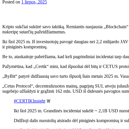
Posted on
1 liepos, 2025
Kripto sukčiai sukūrė savo taktiką. Remiantis naujausia „Blockchain“ 
nukreipę sutarčių pažeidžiamumus.
Iki šiol 2025 m. Iš investuotojų pavogė daugiau nei 2,2 milijardo JAV d
ir piniginės kompromisų.
Be to, ataskaitoje pabrėžiama, kad keli pagrindiniai incidentai tarp dau
Pažymėtina, kad „Certik“ mini, kad išpuoliai dėl bitų ir CETUS protok
„ByBit“ patyrė didžiausią savo turto išpuolį šiais metais 2025 m. Vasar
„Cetus Protocol“, decentralizuotos mainų, pagrįstų SUI, atveju įsil
sugebėjo užšaldyti ir grąžinti 162 mln. USD iš didesnės pavogtos sum
#CERTIKInsight
🚨
Iki šiol 2025 m. Grandinės incidentai sukėlė ~ 2,1B USD nuost
Didžioji dalis nuostolių atsirado dėl piniginės kompromisų ir 