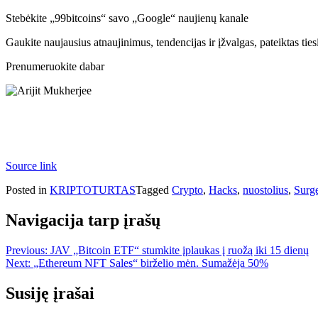
Stebėkite „99bitcoins“ savo „Google“ naujienų kanale
Gaukite naujausius atnaujinimus, tendencijas ir įžvalgas, pateiktas tie
Prenumeruokite dabar
Source link
Posted in
KRIPTOTURTAS
Tagged
Crypto
,
Hacks
,
nuostolius
,
Surg
Navigacija tarp įrašų
Previous:
JAV „Bitcoin ETF“ stumkite įplaukas į ruožą iki 15 dienų
Next:
„Ethereum NFT Sales“ birželio mėn. Sumažėja 50%
Susiję įrašai