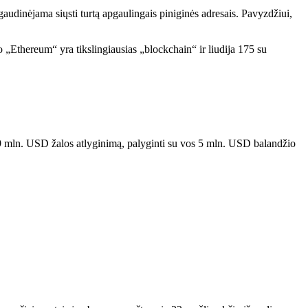
audinėjama siųsti turtą apgaulingais piniginės adresais. Pavyzdžiui,
o „Ethereum“ yra tikslingiausias „blockchain“ ir liudija 175 su
229 mln. USD žalos atlyginimą, palyginti su vos 5 mln. USD balandžio