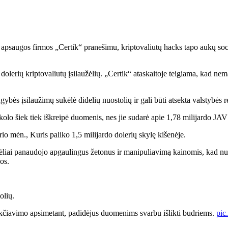
apsaugos firmos „Certik“ pranešimu, kriptovaliutų hacks tapo aukų social
olerių kriptovaliutų įsilaužėlių. „Certik“ ataskaitoje teigiama, kad nem
gybės įsilaužimų sukėlė didelių nuostolių ir gali būti atsekta valstybės 
olo šiek tiek iškreipė duomenis, nes jie sudarė apie 1,78 milijardo JAV
io mėn., Kuris paliko 1,5 milijardo dolerių skylę kišenėje.
aužėliai panaudojo apgaulingus žetonus ir manipuliavimą kainomis, kad
os.
olių.
sukčiavimo apsimetant, padidėjus duomenims svarbu išlikti budriems.
pic