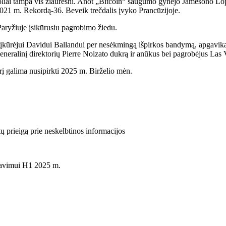
špuoliai tampa vis žiauresni. Anot „Bitcoin“ saugumo gynėjo Jamesono Lop
 2021 m. Rekordą-36. Beveik trečdalis įvyko Prancūzijoje.
Paryžiuje įsikūrusiu pagrobimo žiedu.
įkūrėjui Davidui Ballandui per nesėkmingą išpirkos bandymą, apgavikai
neralinį direktorių Pierre Noizato dukrą ir anūkus bei pagrobėjus Las 
kurį galima nusipirkti 2025 m. Birželio mėn.
tų prieigą prie neskelbtinos informacijos
iavimui H1 2025 m.