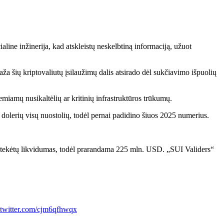
ine inžinerija, kad atskleistų neskelbtiną informaciją, užuot
aža šių kriptovaliutų įsilaužimų dalis atsirado dėl sukčiavimo išpuolių
remiamų nusikaltėlių ar kritinių infrastruktūros trūkumų.
 dolerių visų nuostolių, todėl pernai padidino šiuos 2025 numerius.
 nutekėtų likvidumas, todėl prarandama 225 mln. USD. „SUI Validers“
.twitter.com/cjm6qfhwqx