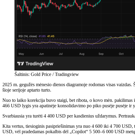
Šaltinis: Gold Price / Tradingview
2025 m. gegužės mėnesio dienos diagramoje rodomas visas vaizdas. Šv
šioje serijoje aptarto turto.
Nuo to laiko korekcija buvo staigi, bet ribota, o kovo mėn. pakilimas
466 USD lygis yra apatinėje konsolidavimo po piko pusėje pusėje ir yra
Svarbiausia yra turėti 4 400 USD per kasdienius uždarymus. Pertrauk
Kita vertus, tiesioginis pasipriešinimas yra nuo 4 600 iki 4 700 US
USD, vėl pradedamas pokalbis dėl „Copilot“ 5 500–6 000 USD metų 