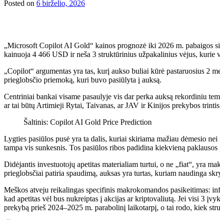
Posted on
6 birželio, 2026
„Microsoft Copilot AI Gold“ kainos prognozė iki 2026 m. pabaigos si
kainuoja 4 466 USD ir neša 3 struktūrinius užpakalinius vėjus, kurie v
„Copilot“ argumentas yra tas, kurį aukso buliai kūrė pastaruosius 2 metu
prieglobsčio priemoką, kuri buvo pasiūlyta į auksą.
Centriniai bankai visame pasaulyje vis dar perka auksą rekordiniu temp
ar tai būtų Artimieji Rytai, Taivanas, ar JAV ir Kinijos prekybos trin
Šaltinis: Copilot AI Gold Price Prediction
Lygties pasiūlos pusė yra ta dalis, kuriai skiriama mažiau dėmesio ne
tampa vis sunkesnis. Tos pasiūlos ribos padidina kiekvieną paklausos 
Didėjantis investuotojų apetitas materialiam turtui, o ne „fiat“, yra m
prieglobsčiai patiria spaudimą, auksas yra turtas, kuriam naudinga skry
Meškos atveju reikalingas specifinis makrokomandos pasikeitimas: infli
kad apetitas vėl bus nukreiptas į akcijas ar kriptovaliutą. Jei visi 3 
prekybą prieš 2024–2025 m. parabolinį laikotarpį, o tai rodo, kiek stru