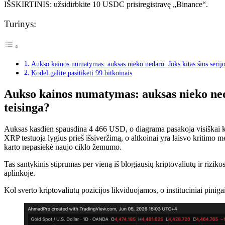
IŠSKIRTINIS: užsidirbkite 10 USDC prisiregistravę „Binance“.
Turinys:
Aukso kainos numatymas: auksas nieko nedaro. Joks kitas šios serijos
Kodėl galite pasitikėti 99 bitkoinais
Aukso kainos numatymas: auksas nieko nedar
teisinga?
Auksas kasdien spausdina 4 466 USD, o diagrama pasakoja visiškai kito
XRP testuoja lygius prieš išsiveržimą, o altkoinai yra laisvo kritimo 
karto nepasiekė naujo ciklo žemumo.
Tas santykinis stiprumas per vieną iš blogiausių kriptovaliutų ir riz
aplinkoje.
Kol sverto kriptovaliutų pozicijos likviduojamos, o instituciniai piniga