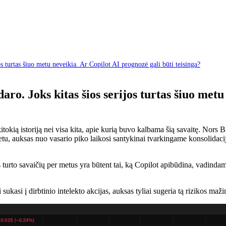
 turtas šiuo metu neveikia. Ar Copilot AI prognozė gali būti teisinga?
o. Joks kitas šios serijos turtas šiuo metu 
kią istoriją nei visa kita, apie kurią buvo kalbama šią savaitę. Nors 
metu, auksas nuo vasario piko laikosi santykinai tvarkingame konsolidac
ikos turto savaičių per metus yra būtent tai, ką Copilot apibūdina, vad
i sukasi į dirbtinio intelekto akcijas, auksas tyliai sugeria tą rizikos ma