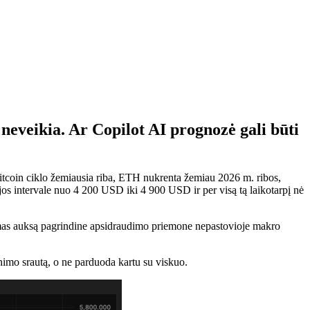
neveikia. Ar Copilot AI prognozė gali būti
Bitcoin ciklo žemiausia riba, ETH nukrenta žemiau 2026 m. ribos,
ijos intervale nuo 4 200 USD iki 4 900 USD ir per visą tą laikotarpį nė
indamas auksą pagrindine apsidraudimo priemone nepastovioje makro
žinimo srautą, o ne parduoda kartu su viskuo.