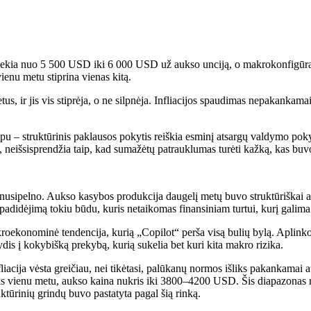
ekia nuo 5 500 USD iki 6 000 USD už aukso unciją, o makrokonfigūraci
ienu metu stiprina vienas kitą.
s, ir jis vis stiprėja, o ne silpnėja. Infliacijos spaudimas nepakankamai
u – struktūrinis paklausos pokytis reiškia esminį atsargų valdymo pokyt
tis, neišsisprendžia taip, kad sumažėtų patrauklumas turėti kažką, kas bu
i nusipelno. Aukso kasybos produkcija daugelį metų buvo struktūriškai a
padidėjimą tokiu būdu, kuris netaikomas finansiniam turtui, kurį galima 
akroekonominė tendencija, kurią „Copilot“ perša visą bulių bylą. Aplinko
dis į kokybišką prekybą, kurią sukelia bet kuri kita makro rizika.
acija vėsta greičiau, nei tikėtasi, palūkanų normos išliks pakankamai au
įvyks vienu metu, aukso kaina nukris iki 3800–4200 USD. Šis diapazonas r
ktūrinių grindų buvo pastatyta pagal šią rinką.