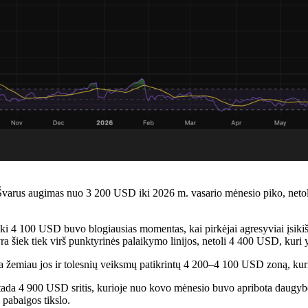
arus augimas nuo 3 200 USD iki 2026 m. vasario mėnesio piko, netoli 
 iki 4 100 USD buvo blogiausias momentas, kai pirkėjai agresyviai įsiki
 šiek tiek virš punktyrinės palaikymo linijos, netoli 4 400 USD, kuri y
a žemiau jos ir tolesnių veiksmų patikrintų 4 200–4 100 USD zoną, kur
D, tada 4 900 USD sritis, kurioje nuo kovo mėnesio buvo apribota dau
pabaigos tikslo.