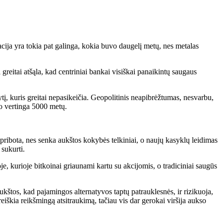
ja yra tokia pat galinga, kokia buvo daugelį metų, nes metalas
 greitai atšąla, kad centriniai bankai visiškai panaikintų saugaus
į, kuris greitai nepasikeičia. Geopolitinis neapibrėžtumas, nesvarbu,
vo vertinga 5000 metų.
pribota, nes senka aukštos kokybės telkiniai, o naujų kasyklų leidimas
sukurti.
je, kurioje bitkoinai griaunami kartu su akcijomis, o tradiciniai saugūs
kštos, kad pajamingos alternatyvos taptų patrauklesnės, ir rizikuoja,
eiškia reikšmingą atsitraukimą, tačiau vis dar gerokai viršija aukso