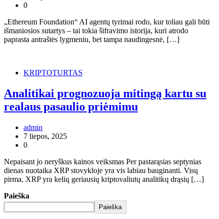
0
„Ethereum Foundation“ AI agentų tyrimai rodo, kur toliau gali būti
išmaniosios sutartys – tai tokia šifravimo istorija, kuri atrodo
paprasta antraštės lygmeniu, bet tampa naudingesnė, […]
KRIPTOTURTAS
Analitikai prognozuoja mitingą kartu su
realaus pasaulio priėmimu
admin
7 liepos, 2025
0
Nepaisant jo neryškus kainos veiksmas Per pastarąsias septynias
dienas nuotaika XRP stovykloje yra vis labiau bauginanti. Visų
pirma, XRP yra kelių geriausių kriptovaliutų analitikų drąsių […]
Paieška
Paieška