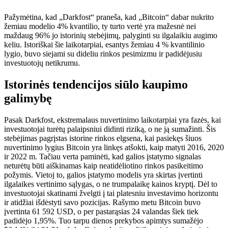
Pažymėtina, kad „Darkfost“ praneša, kad „Bitcoin“ dabar nukrito
žemiau modelio 4% kvantilio, ty turto vertė yra mažesnė nei
maždaug 96% jo istorinių stebėjimų, palyginti su ilgalaikiu augimo
keliu. Istoriškai šie laikotarpiai, esantys žemiau 4 % kvantilinio
lygio, buvo siejami su dideliu rinkos pesimizmu ir padidėjusiu
investuotojų netikrumu.
Istorinės tendencijos siūlo kaupimo
galimybę
Pasak Darkfost, ekstremalaus nuvertinimo laikotarpiai yra fazės, kai
investuotojai turėtų palaipsniui didinti riziką, o ne ją sumažinti. Šis
stebėjimas pagrįstas istorine rinkos elgsena, kai pasiekęs šiuos
nuvertinimo lygius Bitcoin yra linkęs atšokti, kaip matyti 2016, 2020
ir 2022 m. Tačiau verta paminėti, kad galios įstatymo signalas
neturėtų būti aiškinamas kaip neatidėliotino rinkos pasikeitimo
požymis. Vietoj to, galios įstatymo modelis yra skirtas įvertinti
ilgalaikes vertinimo sąlygas, o ne trumpalaikę kainos kryptį. Dėl to
investuotojai skatinami žvelgti į tai platesniu investavimo horizontu
ir atidžiai išdėstyti savo pozicijas. Rašymo metu Bitcoin buvo
įvertinta 61 592 USD, o per pastarąsias 24 valandas šiek tiek
padidėjo 1,95%. Tuo tarpu dienos prekybos apimtys sumažėjo