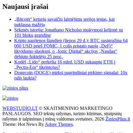
Naujausi įrašai
„Bitcoin“ keturių savaičių laimėjimų serijos testas, kai
paklausa mažėja
Sėkmės istorija: Jonathano Nicholso mokymosi kelionė su
101 blokų grandine
Kripto naujienos šiandien (liepos 29 d.): BTC susigrąžina 64
000 USD prieš FOMC, 1 colis pristato naują „DeFi“
likvidumo sluoksnį, o „Ionic Digital“ akcijos „Nasdaq“
debiuto šoktelėjo 25 proc.
Kodėl „Lido“ perkelia 16 mlrd. USD sukauptų ETH į
„Pectra-Era“ tikrintojus?
Dogecoin (DOGE) mirksi pagrindiniai pirkimo signalai: 10x
ralis laukia?
WEBSTUDIO.LT
© SKAITMENINIO MARKETINGO
PASLAUGOS. SEO tekstų rašymas, turinio kūrimas, straipsnių
rašymas ir talpinimas į mūsų valdomas svetaines. 2026
ŽiniosPlius.lt
Theme: Hot News By
Adore Themes
.