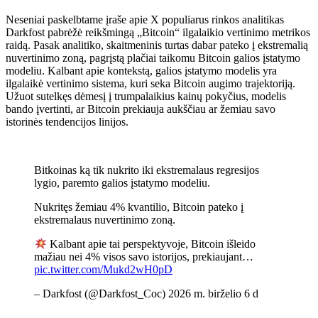
Neseniai paskelbtame įraše apie X populiarus rinkos analitikas
Darkfost pabrėžė reikšmingą „Bitcoin“ ilgalaikio vertinimo metrikos
raidą. Pasak analitiko, skaitmeninis turtas dabar pateko į ekstremalią
nuvertinimo zoną, pagrįstą plačiai taikomu Bitcoin galios įstatymo
modeliu. Kalbant apie kontekstą, galios įstatymo modelis yra
ilgalaikė vertinimo sistema, kuri seka Bitcoin augimo trajektoriją.
Užuot sutelkęs dėmesį į trumpalaikius kainų pokyčius, modelis
bando įvertinti, ar Bitcoin prekiauja aukščiau ar žemiau savo
istorinės tendencijos linijos.
Bitkoinas ką tik nukrito iki ekstremalaus regresijos
lygio, paremto galios įstatymo modeliu.
Nukritęs žemiau 4% kvantilio, Bitcoin pateko į
ekstremalaus nuvertinimo zoną.
Kalbant apie tai perspektyvoje, Bitcoin išleido
mažiau nei 4% visos savo istorijos, prekiaujant…
pic.twitter.com/Mukd2wH0pD
– Darkfost (@Darkfost_Coc) 2026 m. birželio 6 d