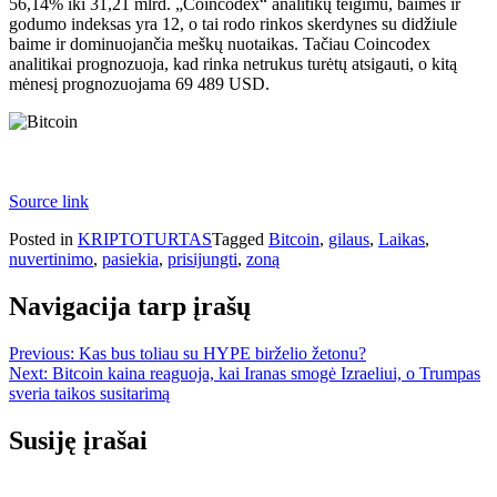
56,14% iki 31,21 mlrd. „Coincodex“ analitikų teigimu, baimės ir
godumo indeksas yra 12, o tai rodo rinkos skerdynes su didžiule
baime ir dominuojančia meškų nuotaikas. Tačiau Coincodex
analitikai prognozuoja, kad rinka netrukus turėtų atsigauti, o kitą
mėnesį prognozuojama 69 489 USD.
Source link
Posted in
KRIPTOTURTAS
Tagged
Bitcoin
,
gilaus
,
Laikas
,
nuvertinimo
,
pasiekia
,
prisijungti
,
zoną
Navigacija tarp įrašų
Previous:
Kas bus toliau su HYPE birželio žetonu?
Next:
Bitcoin kaina reaguoja, kai Iranas smogė Izraeliui, o Trumpas
sveria taikos susitarimą
Susiję įrašai