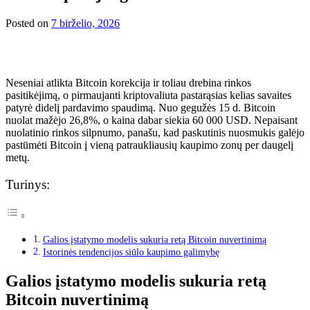
Posted on
7 birželio, 2026
Neseniai atlikta Bitcoin korekcija ir toliau drebina rinkos
pasitikėjimą, o pirmaujanti kriptovaliuta pastarąsias kelias savaites
patyrė didelį pardavimo spaudimą. Nuo gegužės 15 d. Bitcoin
nuolat mažėjo 26,8%, o kaina dabar siekia 60 000 USD. Nepaisant
nuolatinio rinkos silpnumo, panašu, kad paskutinis nuosmukis galėjo
pastūmėti Bitcoin į vieną patraukliausių kaupimo zonų per daugelį
metų.
Turinys:
Galios įstatymo modelis sukuria retą Bitcoin nuvertinimą
Istorinės tendencijos siūlo kaupimo galimybę
Galios įstatymo modelis sukuria retą
Bitcoin nuvertinimą