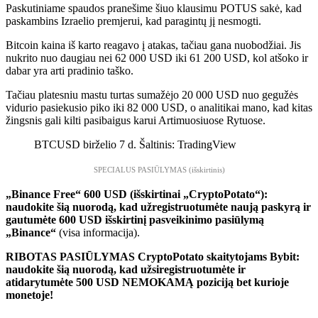
Paskutiniame spaudos pranešime šiuo klausimu POTUS sakė, kad
paskambins Izraelio premjerui, kad paragintų jį nesmogti.
Bitcoin kaina iš karto reagavo į atakas, tačiau gana nuobodžiai. Jis
nukrito nuo daugiau nei 62 000 USD iki 61 200 USD, kol atšoko ir
dabar yra arti pradinio taško.
Tačiau platesniu mastu turtas sumažėjo 20 000 USD nuo gegužės
vidurio pasiekusio piko iki 82 000 USD, o analitikai mano, kad kitas
žingsnis gali kilti pasibaigus karui Artimuosiuose Rytuose.
BTCUSD birželio 7 d. Šaltinis: TradingView
SPECIALUS PASIŪLYMAS (išskirtinis)
„Binance Free“ 600 USD (išskirtinai „CryptoPotato“):
naudokite šią nuorodą, kad užregistruotumėte naują paskyrą ir
gautumėte 600 USD išskirtinį pasveikinimo pasiūlymą
„Binance“
(visa informacija).
RIBOTAS PASIŪLYMAS CryptoPotato skaitytojams Bybit:
naudokite šią nuorodą, kad užsiregistruotumėte ir
atidarytumėte 500 USD NEMOKAMĄ poziciją bet kurioje
monetoje!