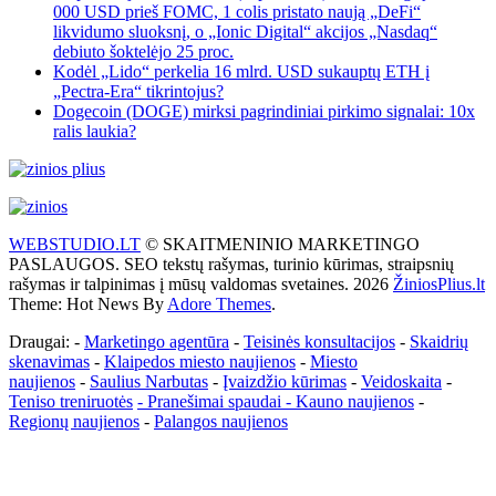
000 USD prieš FOMC, 1 colis pristato naują „DeFi“
likvidumo sluoksnį, o „Ionic Digital“ akcijos „Nasdaq“
debiuto šoktelėjo 25 proc.
Kodėl „Lido“ perkelia 16 mlrd. USD sukauptų ETH į
„Pectra-Era“ tikrintojus?
Dogecoin (DOGE) mirksi pagrindiniai pirkimo signalai: 10x
ralis laukia?
WEBSTUDIO.LT
© SKAITMENINIO MARKETINGO
PASLAUGOS. SEO tekstų rašymas, turinio kūrimas, straipsnių
rašymas ir talpinimas į mūsų valdomas svetaines. 2026
ŽiniosPlius.lt
Theme: Hot News By
Adore Themes
.
Draugai: -
Marketingo agentūra
-
Teisinės konsultacijos
-
Skaidrių
skenavimas
-
Klaipedos miesto naujienos
-
Miesto
naujienos
-
Saulius Narbutas
-
Įvaizdžio kūrimas
-
Veidoskaita
-
Teniso treniruotės
- Pranešimai spaudai -
Kauno naujienos
-
Regionų naujienos
-
Palangos naujienos