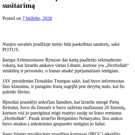
susitarimą
Posted on
7 birželio, 2026
Naujos savaitės pradžioje turėjo būti paskelbtas sandoris, sakė
POTUS.
Įtampa Artimuosiuose Rytuose dar kartą paaštrėjo sekmadienio
vakarą, kai Izraelis atakavo vietas Libane, kuriose yra „Hezbollah“
struktūrų ir personalo, o Iranas atsakė įspėjamaisiais smūgiais.
JAV prezidentas Donaldas Trumpas sakė, kad buvo informuotas
šiuo klausimu, ir paragino Iraną sugrįžti prie derybų stalo, kai šis
paleido šūvius.
Išpuoliai prasidėjo anksčiau šiandien, kai Izraelis smogė Pietų
Beirutui, žuvo du žmonės ir buvo sužeista mažiausiai 20 žmonių,
kuriuos visi jo pareigūnai teigė esantys susiję su Irano remiama
„Hezbollah“. Pasak izraečio Benjamino Netanyahu, šios atakos
buvo atsakas į ankstesnius grupuotės smūgius jo šaliai.
Irano Islamo revoliucinės gvardijos korpusas (IRGC) atkeršijo