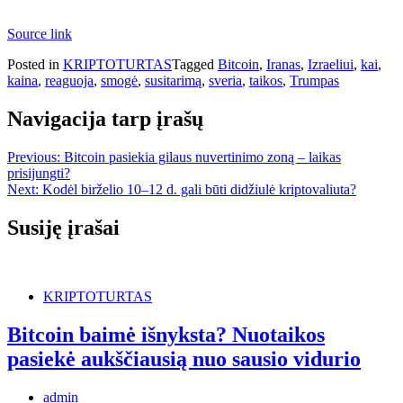
Source link
Posted in
KRIPTOTURTAS
Tagged
Bitcoin
,
Iranas
,
Izraeliui
,
kai
,
kaina
,
reaguoja
,
smogė
,
susitarimą
,
sveria
,
taikos
,
Trumpas
Navigacija tarp įrašų
Previous:
Bitcoin pasiekia gilaus nuvertinimo zoną – laikas
prisijungti?
Next:
Kodėl birželio 10–12 d. gali būti didžiulė kriptovaliuta?
Susiję įrašai
KRIPTOTURTAS
Bitcoin baimė išnyksta? Nuotaikos
pasiekė aukščiausią nuo sausio vidurio
admin