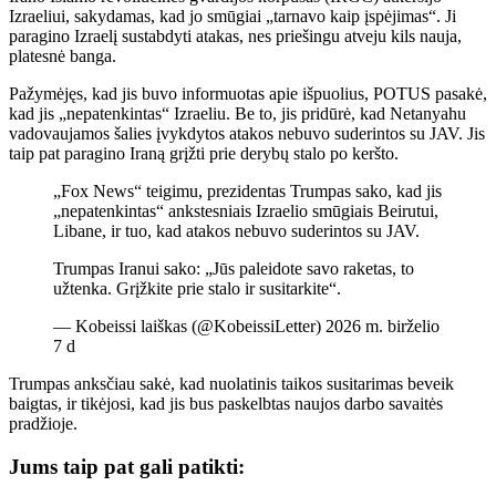
Izraeliui, sakydamas, kad jo smūgiai „tarnavo kaip įspėjimas“. Ji
paragino Izraelį sustabdyti atakas, nes priešingu atveju kils nauja,
platesnė banga.
Pažymėjęs, kad jis buvo informuotas apie išpuolius, POTUS pasakė,
kad jis „nepatenkintas“ Izraeliu. Be to, jis pridūrė, kad Netanyahu
vadovaujamos šalies įvykdytos atakos nebuvo suderintos su JAV. Jis
taip pat paragino Iraną grįžti prie derybų stalo po keršto.
„Fox News“ teigimu, prezidentas Trumpas sako, kad jis
„nepatenkintas“ ankstesniais Izraelio smūgiais Beirutui,
Libane, ir tuo, kad atakos nebuvo suderintos su JAV.
Trumpas Iranui sako: „Jūs paleidote savo raketas, to
užtenka. Grįžkite prie stalo ir susitarkite“.
— Kobeissi laiškas (@KobeissiLetter) 2026 m. birželio
7 d
Trumpas anksčiau sakė, kad nuolatinis taikos susitarimas beveik
baigtas, ir tikėjosi, kad jis bus paskelbtas naujos darbo savaitės
pradžioje.
Jums taip pat gali patikti: