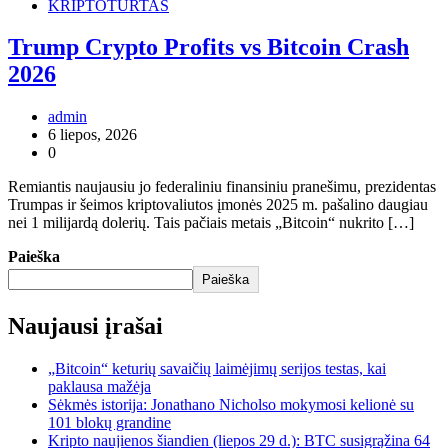
KRIPTOTURTAS
Trump Crypto Profits vs Bitcoin Crash
2026
admin
6 liepos, 2026
0
Remiantis naujausiu jo federaliniu finansiniu pranešimu, prezidentas
Trumpas ir šeimos kriptovaliutos įmonės 2025 m. pašalino daugiau
nei 1 milijardą dolerių. Tais pačiais metais „Bitcoin“ nukrito […]
Paieška
Paieška
Naujausi įrašai
„Bitcoin“ keturių savaičių laimėjimų serijos testas, kai
paklausa mažėja
Sėkmės istorija: Jonathano Nicholso mokymosi kelionė su
101 blokų grandine
Kripto naujienos šiandien (liepos 29 d.): BTC susigrąžina 64