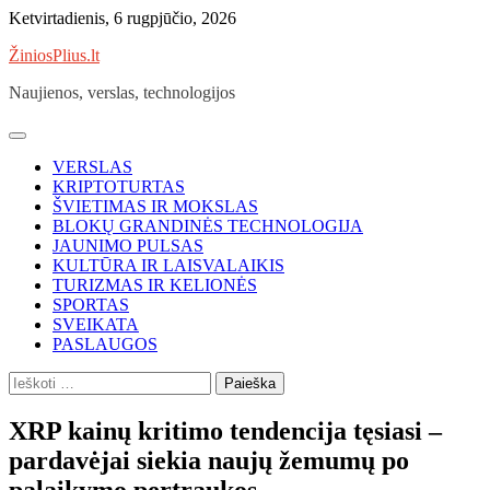
Skip
Ketvirtadienis, 6 rugpjūčio, 2026
to
ŽiniosPlius.lt
content
Naujienos, verslas, technologijos
VERSLAS
KRIPTOTURTAS
ŠVIETIMAS IR MOKSLAS
BLOKŲ GRANDINĖS TECHNOLOGIJA
JAUNIMO PULSAS
KULTŪRA IR LAISVALAIKIS
TURIZMAS IR KELIONĖS
SPORTAS
SVEIKATA
PASLAUGOS
Ieškoti:
XRP kainų kritimo tendencija tęsiasi –
pardavėjai siekia naujų žemumų po
palaikymo pertraukos