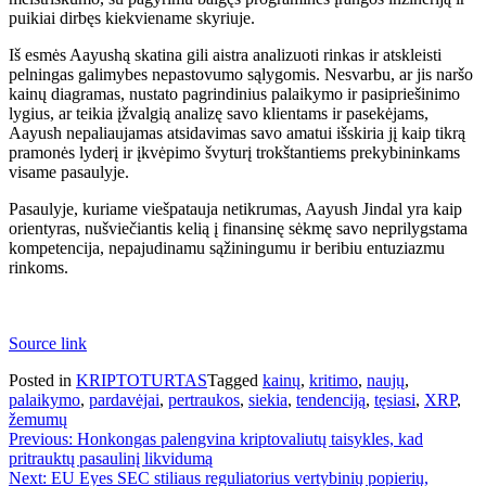
puikiai dirbęs kiekviename skyriuje.
Iš esmės Aayushą skatina gili aistra analizuoti rinkas ir atskleisti
pelningas galimybes nepastovumo sąlygomis. Nesvarbu, ar jis naršo
kainų diagramas, nustato pagrindinius palaikymo ir pasipriešinimo
lygius, ar teikia įžvalgią analizę savo klientams ir pasekėjams,
Aayush nepaliaujamas atsidavimas savo amatui išskiria jį kaip tikrą
pramonės lyderį ir įkvėpimo švyturį trokštantiems prekybininkams
visame pasaulyje.
Pasaulyje, kuriame viešpatauja netikrumas, Aayush Jindal yra kaip
orientyras, nušviečiantis kelią į finansinę sėkmę savo neprilygstama
kompetencija, nepajudinamu sąžiningumu ir beribiu entuziazmu
rinkoms.
Source link
Posted in
KRIPTOTURTAS
Tagged
kainų
,
kritimo
,
naujų
,
palaikymo
,
pardavėjai
,
pertraukos
,
siekia
,
tendenciją
,
tęsiasi
,
XRP
,
žemumų
Navigacija
Previous:
Honkongas palengvina kriptovaliutų taisykles, kad
pritrauktų pasaulinį likvidumą
tarp
Next:
EU Eyes SEC stiliaus reguliatorius vertybinių popierių,