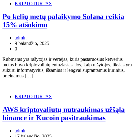
KRIPTOTURTAS
Po kelių metų palaikymo Solana reikia
15% atšokimo
admin
9 balandžio, 2025
0
Rubmaras yra rašytojas ir vertėjas, kuris pastaruosius ketverius
metus buvo kriptovaliutų entuziastas. Jos, kaip rašytojos, tikslas yra
sukurti informatyvius, išsamius ir lengvai suprantamus kūrinius,
prieinamus […]
KRIPTOTURTAS
AWS kriptovaliutų nutraukimas užšąla
binance ir Kucoin pasitraukimas
admin
17 balandžio, 2025