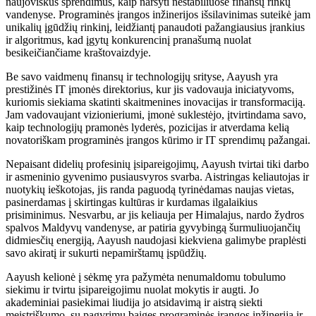
naujoviškus sprendimus, kaip naršyti nestabiliuose finansų rinkų
vandenyse. Programinės įrangos inžinerijos išsilavinimas suteikė jam
unikalių įgūdžių rinkinį, leidžiantį panaudoti pažangiausius įrankius
ir algoritmus, kad įgytų konkurencinį pranašumą nuolat
besikeičiančiame kraštovaizdyje.
Be savo vaidmenų finansų ir technologijų srityse, Aayush yra
prestižinės IT įmonės direktorius, kur jis vadovauja iniciatyvoms,
kuriomis siekiama skatinti skaitmenines inovacijas ir transformaciją.
Jam vadovaujant vizionieriumi, įmonė suklestėjo, įtvirtindama savo,
kaip technologijų pramonės lyderės, pozicijas ir atverdama kelią
novatoriškam programinės įrangos kūrimo ir IT sprendimų pažangai.
Nepaisant didelių profesinių įsipareigojimų, Aayush tvirtai tiki darbo
ir asmeninio gyvenimo pusiausvyros svarba. Aistringas keliautojas ir
nuotykių ieškotojas, jis randa paguodą tyrinėdamas naujas vietas,
pasinerdamas į skirtingas kultūras ir kurdamas ilgalaikius
prisiminimus. Nesvarbu, ar jis keliauja per Himalajus, nardo žydros
spalvos Maldyvų vandenyse, ar patiria gyvybingą šurmuliuojančių
didmiesčių energiją, Aayush naudojasi kiekviena galimybe praplėsti
savo akiratį ir sukurti nepamirštamų įspūdžių.
Aayush kelionė į sėkmę yra pažymėta nenumaldomu tobulumo
siekimu ir tvirtu įsipareigojimu nuolat mokytis ir augti. Jo
akademiniai pasiekimai liudija jo atsidavimą ir aistrą siekti
meistriškumo, su pagyrimu baigęs programinės įrangos inžineriją ir