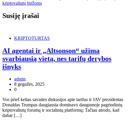
įrašų
kriptovaliutų biržoms
Susiję įrašai
KRIPTOTURTAS
AI agentai ir „Altsonson“ užima
svarbiausią vietą, nes tarifų derybos
išnyks
admin
8 gegužės, 2025
0
Vos prieš kelias savaites diskusijos apie tarifus ir JAV prezidentas
Donaldas Trumpas daugiausia dominavo daugumoje pagrindinių
kriptovaliutų forumų ir socialinių platformų; Tačiau atrodo, kad
dabar […]