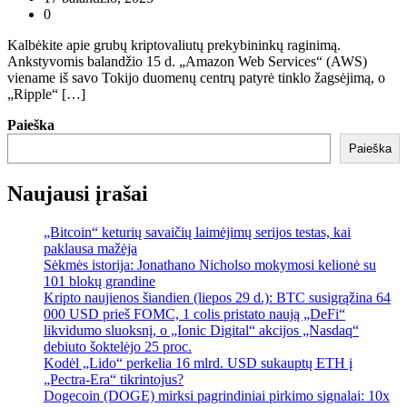
0
Kalbėkite apie grubų kriptovaliutų prekybininkų raginimą.
Ankstyvomis balandžio 15 d. „Amazon Web Services“ (AWS)
viename iš savo Tokijo duomenų centrų patyrė tinklo žagsėjimą, o
„Ripple“ […]
Paieška
Paieška
Naujausi įrašai
„Bitcoin“ keturių savaičių laimėjimų serijos testas, kai
paklausa mažėja
Sėkmės istorija: Jonathano Nicholso mokymosi kelionė su
101 blokų grandine
Kripto naujienos šiandien (liepos 29 d.): BTC susigrąžina 64
000 USD prieš FOMC, 1 colis pristato naują „DeFi“
likvidumo sluoksnį, o „Ionic Digital“ akcijos „Nasdaq“
debiuto šoktelėjo 25 proc.
Kodėl „Lido“ perkelia 16 mlrd. USD sukauptų ETH į
„Pectra-Era“ tikrintojus?
Dogecoin (DOGE) mirksi pagrindiniai pirkimo signalai: 10x