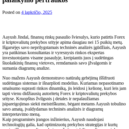
Posted on
4 lapkričio, 2025
Aayush Jindal, finansų rinkų pasaulio šviesulys, kurio patirtis Forex
ir kriptovaliutų prekybos srityje apima daugiau nei 15 puikių metų.
Išgarsėjęs savo neprilygstamais techninės analizės įgūdžiais, Aayush
yra patikimas konsultantas ir vyresnysis rinkos ekspertas
investuotojams visame pasaulyje, kreipiantis juos į sudėtingas
šiuolaikinių finansų vietoves, remdamasis savo įžvalgomis ir
sumania diagramų analize.
Nuo mažens Aayush demonstravo natūralų gebėjimą iššifruoti
sudėtingas sistemas ir išnarplioti modelius. Kuriamas nepasotinamo
smalsumo suprasti rinkos dinamiką, jis leidosi į kelionę, kuri leis jam
tapti vienu didžiausių autoritetų Forex ir kriptovaliutų prekybos
srityse. Kruopštus žvilgsnis į detales ir nepalaužiamas
įsipareigojimas siekti meistriškumo, bėgant metams Aayush tobulino
savo amatą, įvaldydamas techninės analizės ir diagramų
interpretavimo meną.
Kaip programinės įrangos inžinierius, Aayush naudojasi
technologijų galia, kad optimizuotų prekybos strategijas ir kurtų