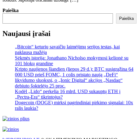
Paieška
Paieška
Naujausi įrašai
„Bitcoin“ keturių savaičių laimėjimų serijos testas, kai
paklausa mažėja
Sėkmės istorija: Jonathano Nicholso mokymosi kelionė su
101 blokų grandine
Kripto naujienos šiandien (liepos 29 d.): BTC susigrąžina 64
000 USD prieš FOMC, 1 colis pristato naują „DeFi“
likvidumo sluoksnį, o „Ionic Digital“ akcijos „Nasdaq“
debiuto šoktelėjo 25 proc.
Kodėl „Lido“ perkelia 16 mlrd. USD sukauptų ETH į
„Pectra-Era“ tikrintojus?
Dogecoin (DOGE) mirksi pagrindiniai pirkimo signalai: 10x
ralis laukia?