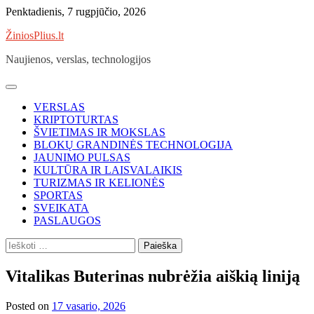
Skip
Penktadienis, 7 rugpjūčio, 2026
to
ŽiniosPlius.lt
content
Naujienos, verslas, technologijos
VERSLAS
KRIPTOTURTAS
ŠVIETIMAS IR MOKSLAS
BLOKŲ GRANDINĖS TECHNOLOGIJA
JAUNIMO PULSAS
KULTŪRA IR LAISVALAIKIS
TURIZMAS IR KELIONĖS
SPORTAS
SVEIKATA
PASLAUGOS
Ieškoti:
Vitalikas Buterinas nubrėžia aiškią liniją
Posted on
17 vasario, 2026