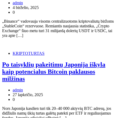
admin
4 birželio, 2025
0
„Binance“ vadovauja visoms centralizuotoms kriptovaliutų biržoms
„StableCoin“ rezervuose. Remiantis naujausia statistika, „Crypto
Exchange“ šiuo metu turi 31 milijardą dolerių USDT ir USDC, tai
yra apie […]
KRIPTOTURTAS
Po taisyklių pakeitimų Japonija iškyla
kaip potencialus Bitcoin paklausos
milžinas
admin
27 lapkričio, 2025
0
Nors Japonija kasdien turi tik 20–40 000 aktyvių BTC adresų, jos
didžiulis namų ūkių turtas galėtų patekti per ETF ir reguliuojamus
fondus. Japonija oficialiai užbaigė […]