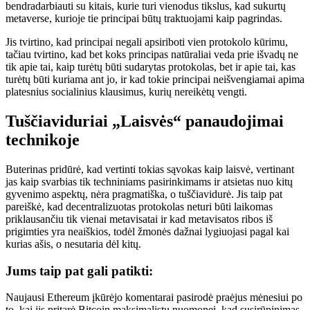
bendradarbiauti su kitais, kurie turi vienodus tikslus, kad sukurtų
metaverse, kurioje tie principai būtų traktuojami kaip pagrindas.
Jis tvirtino, kad principai negali apsiriboti vien protokolo kūrimu,
tačiau tvirtino, kad bet koks principas natūraliai veda prie išvadų ne
tik apie tai, kaip turėtų būti sudarytas protokolas, bet ir apie tai, kas
turėtų būti kuriama ant jo, ir kad tokie principai neišvengiamai apima
platesnius socialinius klausimus, kurių nereikėtų vengti.
Tuščiaviduriai „Laisvės“ panaudojimai
technikoje
Buterinas pridūrė, kad vertinti tokias sąvokas kaip laisvė, vertinant
jas kaip svarbias tik techniniams pasirinkimams ir atsietas nuo kitų
gyvenimo aspektų, nėra pragmatiška, o tuščiavidurė. Jis taip pat
pareiškė, kad decentralizuotas protokolas neturi būti laikomas
priklausančiu tik vienai metavisatai ir kad metavisatos ribos iš
prigimties yra neaiškios, todėl žmonės dažnai lygiuojasi pagal kai
kurias ašis, o nesutaria dėl kitų.
Jums taip pat gali patikti:
Naujausi Ethereum įkūrėjo komentarai pasirodė praėjus mėnesiui po
to, kai jis pritarė Bitcoin maksimalistų nuomonei, kad susirūpinimas