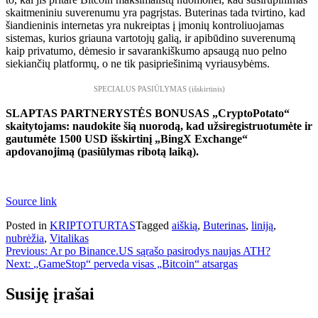
skaitmeniniu suverenumu yra pagrįstas. Buterinas tada tvirtino, kad
šiandieninis internetas yra nukreiptas į įmonių kontroliuojamas
sistemas, kurios griauna vartotojų galią, ir apibūdino suverenumą
kaip privatumo, dėmesio ir savarankiškumo apsaugą nuo pelno
siekiančių platformų, o ne tik pasipriešinimą vyriausybėms.
SPECIALUS PASIŪLYMAS (išskirtinis)
SLAPTAS PARTNERYSTĖS BONUSAS „CryptoPotato“
skaitytojams: naudokite šią nuorodą, kad užsiregistruotumėte ir
gautumėte 1500 USD išskirtinį „BingX Exchange“
apdovanojimą (pasiūlymas ribotą laiką).
Source link
Posted in
KRIPTOTURTAS
Tagged
aiškią
,
Buterinas
,
liniją
,
nubrėžia
,
Vitalikas
Navigacija
Previous:
Ar po Binance.US sąrašo pasirodys naujas ATH?
Next:
„GameStop“ perveda visas „Bitcoin“ atsargas
tarp
įrašų
Susiję įrašai