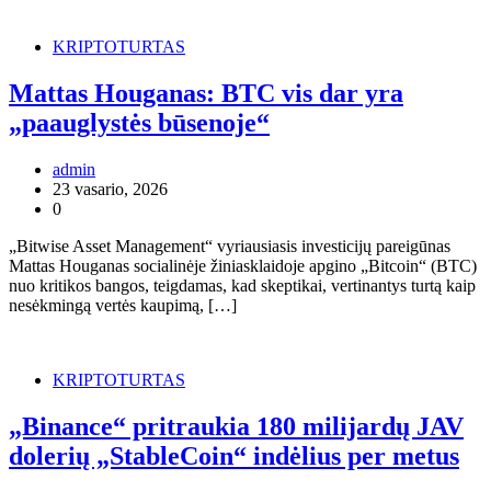
KRIPTOTURTAS
Mattas Houganas: BTC vis dar yra
„paauglystės būsenoje“
admin
23 vasario, 2026
0
„Bitwise Asset Management“ vyriausiasis investicijų pareigūnas
Mattas Houganas socialinėje žiniasklaidoje apgino „Bitcoin“ (BTC)
nuo kritikos bangos, teigdamas, kad skeptikai, vertinantys turtą kaip
nesėkmingą vertės kaupimą, […]
KRIPTOTURTAS
„Binance“ pritraukia 180 milijardų JAV
dolerių „StableCoin“ indėlius per metus