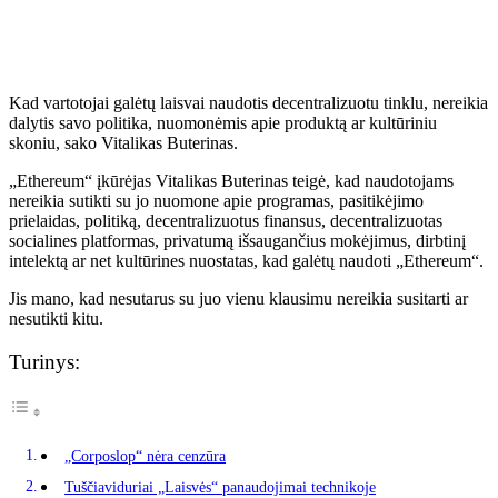
Kad vartotojai galėtų laisvai naudotis decentralizuotu tinklu, nereikia
dalytis savo politika, nuomonėmis apie produktą ar kultūriniu
skoniu, sako Vitalikas Buterinas.
„Ethereum“ įkūrėjas Vitalikas Buterinas teigė, kad naudotojams
nereikia sutikti su jo nuomone apie programas, pasitikėjimo
prielaidas, politiką, decentralizuotus finansus, decentralizuotas
socialines platformas, privatumą išsaugančius mokėjimus, dirbtinį
intelektą ar net kultūrines nuostatas, kad galėtų naudoti „Ethereum“.
Jis mano, kad nesutarus su juo vienu klausimu nereikia susitarti ar
nesutikti kitu.
Turinys:
„Corposlop“ nėra cenzūra
Tuščiaviduriai „Laisvės“ panaudojimai technikoje