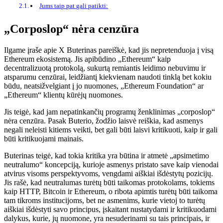
Jums taip pat gali patikti:
„Corposlop“ nėra cenzūra
Ilgame įraše apie X Buterinas pareiškė, kad jis nepretenduoja į visą
Ethereum ekosistemą. Jis apibūdino „Ethereum“ kaip
decentralizuotą protokolą, sukurtą remiantis leidimo nebuvimu ir
atsparumu cenzūrai, leidžiantį kiekvienam naudoti tinklą bet kokiu
būdu, neatsižvelgiant į jo nuomones, „Ethereum Foundation“ ar
„Ethereum“ klientų kūrėjų nuomones.
Jis teigė, kad jam nepatinkančių programų ženklinimas „corposlop“
nėra cenzūra. Pasak Buterio, žodžio laisvė reiškia, kad asmenys
negali neleisti kitiems veikti, bet gali būti laisvi kritikuoti, kaip ir gali
būti kritikuojami mainais.
Buterinas teigė, kad tokia kritika yra būtina ir atmetė „apsimetimo
neutralumo“ koncepciją, kurioje asmenys pristato save kaip vienodai
atvirus visoms perspektyvoms, vengdami aiškiai išdėstytų pozicijų.
Jis rašė, kad neutralumas turėtų būti taikomas protokolams, tokiems
kaip HTTP, Bitcoin ir Ethereum, o ribota apimtis turėtų būti taikoma
tam tikroms institucijoms, bet ne asmenims, kurie vietoj to turėtų
aiškiai išdėstyti savo principus, įskaitant nustatydami ir kritikuodami
dalykus, kurie, jų nuomone, yra nesuderinami su tais principais, ir