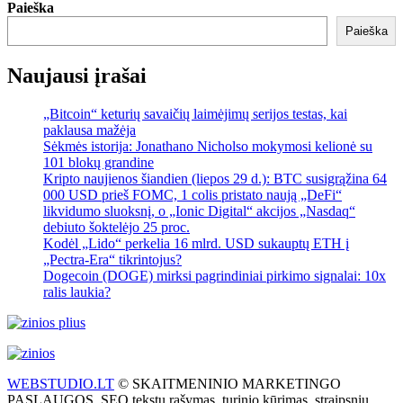
Paieška
Paieška
Naujausi įrašai
„Bitcoin“ keturių savaičių laimėjimų serijos testas, kai
paklausa mažėja
Sėkmės istorija: Jonathano Nicholso mokymosi kelionė su
101 blokų grandine
Kripto naujienos šiandien (liepos 29 d.): BTC susigrąžina 64
000 USD prieš FOMC, 1 colis pristato naują „DeFi“
likvidumo sluoksnį, o „Ionic Digital“ akcijos „Nasdaq“
debiuto šoktelėjo 25 proc.
Kodėl „Lido“ perkelia 16 mlrd. USD sukauptų ETH į
„Pectra-Era“ tikrintojus?
Dogecoin (DOGE) mirksi pagrindiniai pirkimo signalai: 10x
ralis laukia?
WEBSTUDIO.LT
© SKAITMENINIO MARKETINGO
PASLAUGOS. SEO tekstų rašymas, turinio kūrimas, straipsnių