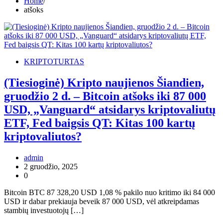
Home
atšoks
KRIPTOTURTAS
(Tiesioginė) Kripto naujienos Šiandien,
gruodžio 2 d. – Bitcoin atšoks iki 87 000
USD, „Vanguard“ atsidarys kriptovaliutų
ETF, Fed baigsis QT: Kitas 100 kartų
kriptovaliutos?
admin
2 gruodžio, 2025
0
Bitcoin BTC 87 328,20 USD 1,08 % pakilo nuo kritimo iki 84 000
USD ir dabar prekiauja beveik 87 000 USD, vėl atkreipdamas
stambių investuotojų […]