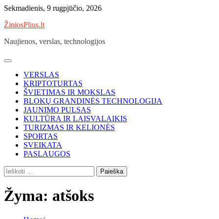
Skip
Sekmadienis, 9 rugpjūčio, 2026
to
ŽiniosPlius.lt
content
Naujienos, verslas, technologijos
VERSLAS
KRIPTOTURTAS
ŠVIETIMAS IR MOKSLAS
BLOKŲ GRANDINĖS TECHNOLOGIJA
JAUNIMO PULSAS
KULTŪRA IR LAISVALAIKIS
TURIZMAS IR KELIONĖS
SPORTAS
SVEIKATA
PASLAUGOS
Ieškoti:
Žyma:
atšoks