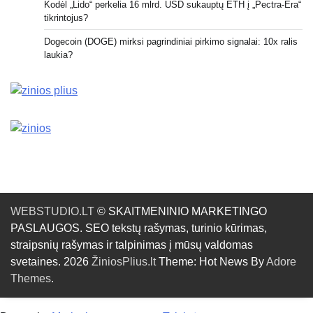
Kodėl „Lido“ perkelia 16 mlrd. USD sukauptų ETH į „Pectra-Era“
tikrintojus?
Dogecoin (DOGE) mirksi pagrindiniai pirkimo signalai: 10x ralis
laukia?
WEBSTUDIO.LT
© SKAITMENINIO MARKETINGO
PASLAUGOS. SEO tekstų rašymas, turinio kūrimas,
straipsnių rašymas ir talpinimas į mūsų valdomas
svetaines. 2026
ŽiniosPlius.lt
Theme: Hot News By
Adore
Themes
.