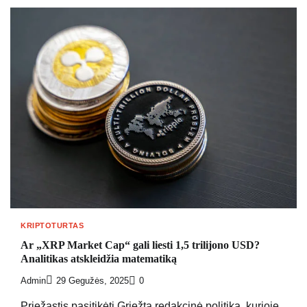
KRIPTOTURTAS
Ar „XRP Market Cap“ gali liesti 1,5 trilijono USD?
Analitikas atskleidžia matematiką
Admin
29 Gegužės, 2025
0
Priežastis pasitikėti Griežta redakcinė politika, kurioje