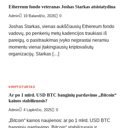
Ethereum fondo veteranas Joshas Starkas atsistatydina
Admin
19 Balandžio, 2026
0
Joshas Starkas, vienas aukščiausių Ethereum fondo
vadovų, po penkerių metų kadencijos traukiasi iš
pareigų, o pasitraukimas įvyko neįprastai neramiu
momentu vienai įtakingiausių kriptovaliutų
organizacijų. Starkas […]
KRIPTOTURTAS
Ar po 1 mlrd. USD BTC banginių pardavimo „Bitcoin“
kainos stabilizuosis?
Admin
4 Lapkričio, 2025
0
„Bitcoin“ kainos naujienos: ar po 1 mlrd. USD BTC
banginių pardavimo „Bitcoin“ stabilizuosis ir