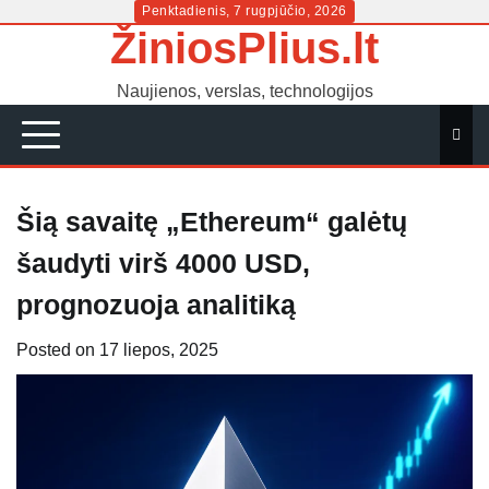
Skip
Penktadienis, 7 rugpjūčio, 2026
ŽiniosPlius.lt
to
content
Naujienos, verslas, technologijos
Šią savaitę „Ethereum“ galėtų
šaudyti virš 4000 USD,
prognozuoja analitiką
Posted on
17 liepos, 2025