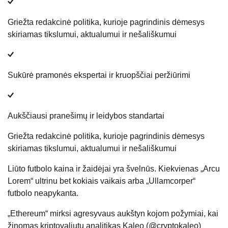
Griežta redakcinė politika, kurioje pagrindinis dėmesys
skiriamas tikslumui, aktualumui ir nešališkumui
Sukūrė pramonės ekspertai ir kruopščiai peržiūrimi
Aukščiausi pranešimų ir leidybos standartai
Griežta redakcinė politika, kurioje pagrindinis dėmesys
skiriamas tikslumui, aktualumui ir nešališkumui
Liūto futbolo kaina ir žaidėjai yra švelnūs. Kiekvienas „Arcu
Lorem“ ultrinu bet kokiais vaikais arba „Ullamcorper“
futbolo neapykanta.
„Ethereum“ mirksi agresyvaus aukštyn kojom požymiai, kai
žinomas kriptovaliutų analitikas Kaleo (@cryptokaleo)