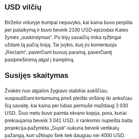
USD vilčių
Birželio viduryje trumpai nepavyko, kai kaina buvo perpilta
per palaikymą ir buvo beveik 2100 USD-epizodas Kaleo
žymės „suskirstymas“. Po trijų savaičių rinka ryžtingai
uždarė tą pačią liniją. Tai įvykis, kurį jis komentuoja
„Reclaim“, paverčiant buvusį paramą, paverčiantį
pasipriešinimą atgal į trampliną.
Susijęs skaitymas
Žvakės nuo atgailos žygiavo stabiliai aukščiau,
suspaudžiant kintamumą prieš pleišto viršūnę iki anksčiau
šią savaitę, kai kaina per lubas permušė maždaug 3 030
USD. Šiuo metu buvo paimta ekrano kopija, pora, kuriai
prekiaujama beveik 3 041 USD, ir rankomis nupiešta balta
projekcija-pažymėta „Siųsti“-sukuria beveik vertikalų
pažangą, kuri užklupo šiek tiek daugiau nei 4000 USD.