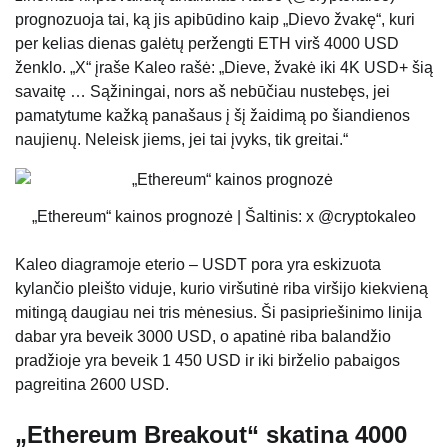
prognozuoja tai, ką jis apibūdino kaip „Dievo žvakę“, kuri
per kelias dienas galėtų peržengti ETH virš 4000 USD
ženklo. „X“ įraše Kaleo rašė: „Dieve, žvakė iki 4K USD+ šią
savaitę … Sąžiningai, nors aš nebūčiau nustebęs, jei
pamatytume kažką panašaus į šį žaidimą po šiandienos
naujienų. Neleisk jiems, jei tai įvyks, tik greitai.“
„Ethereum“ kainos prognozė | Šaltinis: x @cryptokaleo
Kaleo diagramoje eterio – USDT pora yra eskizuota
kylančio pleišto viduje, kurio viršutinė riba viršijo kiekvieną
mitingą daugiau nei tris mėnesius. Ši pasipriešinimo linija
dabar yra beveik 3000 USD, o apatinė riba balandžio
pradžioje yra beveik 1 450 USD ir iki birželio pabaigos
pagreitina 2600 USD.
„Ethereum Breakout“ skatina 4000