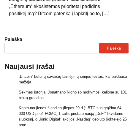
„Ethereum“ ekosistemos prioritetai padidins
pasitikėjimą? Bitcoin patenka į lapkritį po to, […]
Paieška
Paieška
Naujausi įrašai
„Bitcoin“ keturių savaičių laimėjimų serijos testas, kai paklausa
mažėja
Sėkmės istorija: Jonathano Nicholso mokymosi kelionė su 101
blokų grandine
Kripto naujienos šiandien (liepos 29 d.): BTC susigrąžina 64
000 USD prieš FOMC, 1 colis pristato naują „DeFi“ likvidumo
sluoksnį, o „Ionic Digital“ akcijos „Nasdaq“ debiuto šoktelėjo 25
proc.