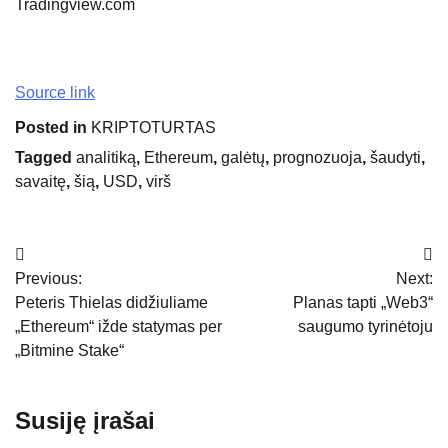
Tradingview.com
Source link
Posted in
KRIPTOTURTAS
Tagged
analitiką
,
Ethereum
,
galėtų
,
prognozuoja
,
šaudyti
,
savaitę
,
šią
,
USD
,
virš
Navigacija
Previous:
Next:
tarp
Peteris Thielas didžiuliame
Planas tapti „Web3“
įrašų
„Ethereum“ ižde statymas per
saugumo tyrinėtoju
„Bitmine Stake“
Susiję įrašai