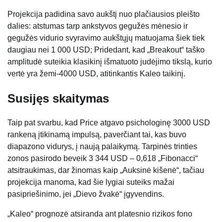
Projekcija padidina savo aukštį nuo plačiausios pleišto
dalies: atstumas tarp ankstyvos gegužės mėnesio ir
gegužės vidurio svyravimo aukštųjų matuojama šiek tiek
daugiau nei 1 000 USD; Pridedant, kad „Breakout“ taško
amplitudė suteikia klasikinį išmatuoto judėjimo tikslą, kurio
vertė yra žemi-4000 USD, atitinkantis Kaleo taikinį.
Susijęs skaitymas
Taip pat svarbu, kad Price atgavo psichologinę 3000 USD
rankeną įtikinamą impulsą, paverčiant tai, kas buvo
diapazono vidurys, į naują palaikymą. Tarpinės trinties
zonos pasirodo beveik 3 344 USD – 0,618 „Fibonacci“
atsitraukimas, dar žinomas kaip „Auksinė kišenė“, tačiau
projekcija manoma, kad šie lygiai suteiks mažai
pasipriešinimo, jei „Dievo žvakė“ įgyvendins.
„Kaleo“ prognozė atsiranda ant platesnio rizikos fono