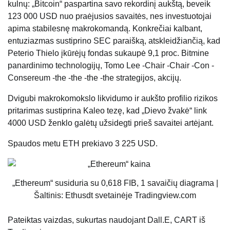
kulnų: „Bitcoin“ paspartina savo rekordinį aukštą, beveik
123 000 USD nuo praėjusios savaitės, nes investuotojai
apima stabilesnę makrokomandą. Konkrečiai kalbant,
entuziazmas sustiprino SEC paraišką, atskleidžiančią, kad
Peterio Thielo įkūrėjų fondas sukaupė 9,1 proc. Bitmine
panardinimo technologijų, Tomo Lee -Chair -Chair -Con -
Consereum -the -the -the -the strategijos, akcijų.
Dvigubi makrokomokslo likvidumo ir aukšto profilio rizikos
pritarimas sustiprina Kaleo tezę, kad „Dievo žvakė“ link
4000 USD ženklo galėtų užsidegti prieš savaitei artėjant.
Spaudos metu ETH prekiavo 3 225 USD.
„Ethereum“ susiduria su 0,618 FIB, 1 savaičių diagrama |
Šaltinis: Ethusdt svetainėje Tradingview.com
Pateiktas vaizdas, sukurtas naudojant Dall.E, CART iš