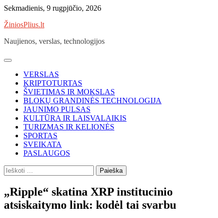
Skip
Sekmadienis, 9 rugpjūčio, 2026
to
ŽiniosPlius.lt
content
Naujienos, verslas, technologijos
VERSLAS
KRIPTOTURTAS
ŠVIETIMAS IR MOKSLAS
BLOKŲ GRANDINĖS TECHNOLOGIJA
JAUNIMO PULSAS
KULTŪRA IR LAISVALAIKIS
TURIZMAS IR KELIONĖS
SPORTAS
SVEIKATA
PASLAUGOS
Ieškoti:
„Ripple“ skatina XRP institucinio
atsiskaitymo link: kodėl tai svarbu