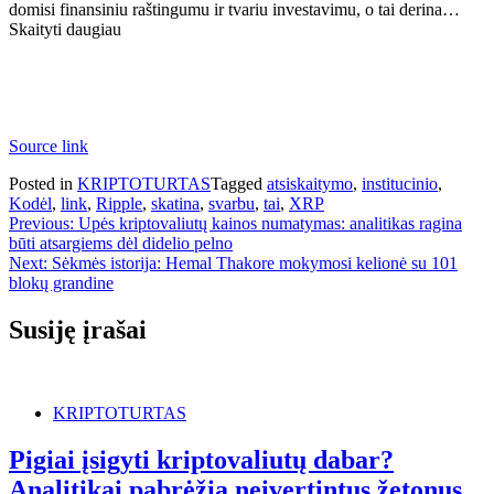
domisi finansiniu raštingumu ir tvariu investavimu, o tai derina…
Skaityti daugiau
Source link
Posted in
KRIPTOTURTAS
Tagged
atsiskaitymo
,
institucinio
,
Kodėl
,
link
,
Ripple
,
skatina
,
svarbu
,
tai
,
XRP
Navigacija
Previous:
Upės kriptovaliutų kainos numatymas: analitikas ragina
būti atsargiems dėl didelio pelno
tarp
Next:
Sėkmės istorija: Hemal Thakore mokymosi kelionė su 101
įrašų
blokų grandine
Susiję įrašai
KRIPTOTURTAS
Pigiai įsigyti kriptovaliutų dabar?
Analitikai pabrėžia neįvertintus žetonus