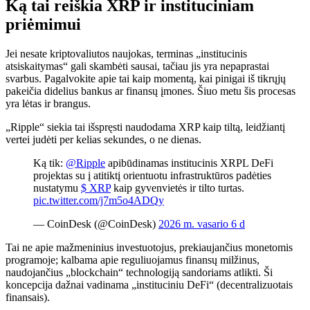
Ką tai reiškia XRP ir instituciniam
priėmimui
Jei nesate kriptovaliutos naujokas, terminas „institucinis
atsiskaitymas“ gali skambėti sausai, tačiau jis yra nepaprastai
svarbus. Pagalvokite apie tai kaip momentą, kai pinigai iš tikrųjų
pakeičia didelius bankus ar finansų įmones. Šiuo metu šis procesas
yra lėtas ir brangus.
„Ripple“ siekia tai išspręsti naudodama XRP kaip tiltą, leidžiantį
vertei judėti per kelias sekundes, o ne dienas.
Ką tik:
@Ripple
apibūdinamas institucinis XRPL DeFi
projektas su į atitiktį orientuotu infrastruktūros padėties
nustatymu
$ XRP
kaip gyvenvietės ir tilto turtas.
pic.twitter.com/j7m5o4ADQy
— CoinDesk (@CoinDesk)
2026 m. vasario 6 d
Tai ne apie mažmeninius investuotojus, prekiaujančius monetomis
programoje; kalbama apie reguliuojamus finansų milžinus,
naudojančius „blockchain“ technologiją sandoriams atlikti. Ši
koncepcija dažnai vadinama „instituciniu DeFi“ (decentralizuotais
finansais).