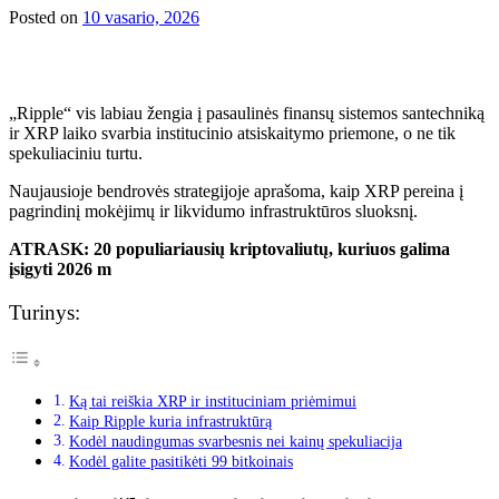
Posted on
10 vasario, 2026
„Ripple“ vis labiau žengia į pasaulinės finansų sistemos santechniką
ir XRP laiko svarbia institucinio atsiskaitymo priemone, o ne tik
spekuliaciniu turtu.
Naujausioje bendrovės strategijoje aprašoma, kaip XRP pereina į
pagrindinį mokėjimų ir likvidumo infrastruktūros sluoksnį.
ATRASK: 20 populiariausių kriptovaliutų, kuriuos galima
įsigyti 2026 m
Turinys:
Ką tai reiškia XRP ir instituciniam priėmimui
Kaip Ripple kuria infrastruktūrą
Kodėl naudingumas svarbesnis nei kainų spekuliacija
Kodėl galite pasitikėti 99 bitkoinais