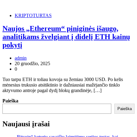
KRIPTOTURTAS
Naujos „Ethereum“ piniginės išaugo,
analitikams žvelgiant į didelį ETH kainų
pokytį
admin
20 gruodžio, 2025
0
Tuo tarpu ETH ir toliau kovoja su žemiau 3000 USD. Po kelis
mėnesius trukusio atsitiktinio ir dažniausiai mažėjančio tinklo
aktyvumo antroje pagal dydį blokų grandinėje, […]
Paieška
Paieška
Naujausi įrašai
„Bitcoin“ keturių savaičių laimėjimų serijos testas, kai