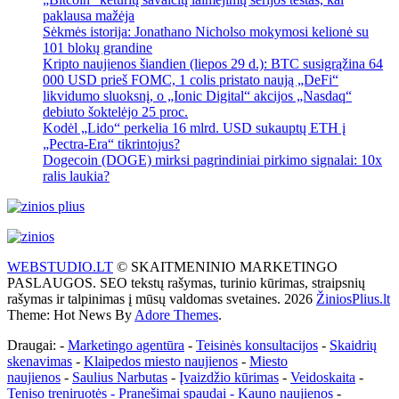
paklausa mažėja
Sėkmės istorija: Jonathano Nicholso mokymosi kelionė su
101 blokų grandine
Kripto naujienos šiandien (liepos 29 d.): BTC susigrąžina 64
000 USD prieš FOMC, 1 colis pristato naują „DeFi“
likvidumo sluoksnį, o „Ionic Digital“ akcijos „Nasdaq“
debiuto šoktelėjo 25 proc.
Kodėl „Lido“ perkelia 16 mlrd. USD sukauptų ETH į
„Pectra-Era“ tikrintojus?
Dogecoin (DOGE) mirksi pagrindiniai pirkimo signalai: 10x
ralis laukia?
WEBSTUDIO.LT
© SKAITMENINIO MARKETINGO
PASLAUGOS. SEO tekstų rašymas, turinio kūrimas, straipsnių
rašymas ir talpinimas į mūsų valdomas svetaines. 2026
ŽiniosPlius.lt
Theme: Hot News By
Adore Themes
.
Draugai: -
Marketingo agentūra
-
Teisinės konsultacijos
-
Skaidrių
skenavimas
-
Klaipedos miesto naujienos
-
Miesto
naujienos
-
Saulius Narbutas
-
Įvaizdžio kūrimas
-
Veidoskaita
-
Teniso treniruotės
- Pranešimai spaudai -
Kauno naujienos
-