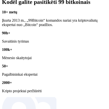
Kodėl galite pasitikėti 99 bitkoinais
10+ metų
Įkurta 2013 m., „99Bitcoin“ komandos nariai yra kriptovaliutų
ekspertai nuo „Bitcoin“ pradžios.
90h+
Savaitinis tyrimas
100k+
Mėnesio skaitytojai
50+
Pagalbininkai ekspertai
2000+
Kripto projektai peržiūrėti