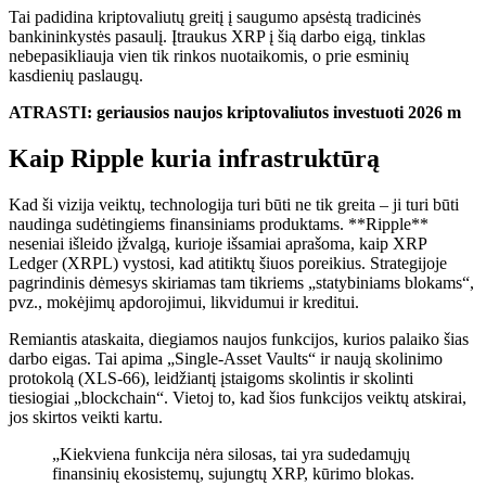
Tai padidina kriptovaliutų greitį į saugumo apsėstą tradicinės
bankininkystės pasaulį. Įtraukus XRP į šią darbo eigą, tinklas
nebepasikliauja vien tik rinkos nuotaikomis, o prie esminių
kasdienių paslaugų.
ATRASTI: geriausios naujos kriptovaliutos investuoti 2026 m
Kaip Ripple kuria infrastruktūrą
Kad ši vizija veiktų, technologija turi būti ne tik greita – ji turi būti
naudinga sudėtingiems finansiniams produktams. **Ripple**
neseniai išleido įžvalgą, kurioje išsamiai aprašoma, kaip XRP
Ledger (XRPL) vystosi, kad atitiktų šiuos poreikius. Strategijoje
pagrindinis dėmesys skiriamas tam tikriems „statybiniams blokams“,
pvz., mokėjimų apdorojimui, likvidumui ir kreditui.
Remiantis ataskaita, diegiamos naujos funkcijos, kurios palaiko šias
darbo eigas. Tai apima „Single-Asset Vaults“ ir naują skolinimo
protokolą (XLS-66), leidžiantį įstaigoms skolintis ir skolinti
tiesiogiai „blockchain“. Vietoj to, kad šios funkcijos veiktų atskirai,
jos skirtos veikti kartu.
„Kiekviena funkcija nėra silosas, tai yra sudedamųjų
finansinių ekosistemų, sujungtų XRP, kūrimo blokas.