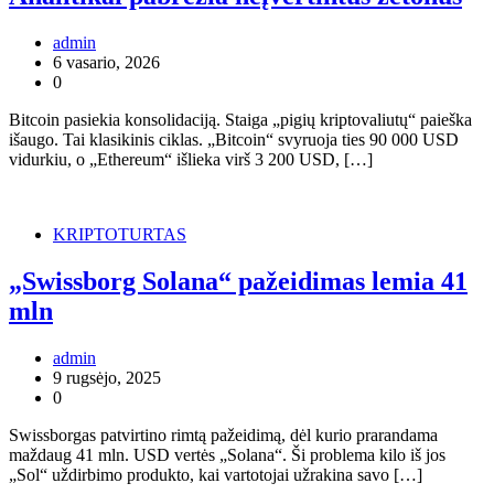
admin
6 vasario, 2026
0
Bitcoin pasiekia konsolidaciją. Staiga „pigių kriptovaliutų“ paieška
išaugo. Tai klasikinis ciklas. „Bitcoin“ svyruoja ties 90 000 USD
vidurkiu, o „Ethereum“ išlieka virš 3 200 USD, […]
KRIPTOTURTAS
„Swissborg Solana“ pažeidimas lemia 41
mln
admin
9 rugsėjo, 2025
0
Swissborgas patvirtino rimtą pažeidimą, dėl kurio prarandama
maždaug 41 mln. USD vertės „Solana“. Ši problema kilo iš jos
„Sol“ uždirbimo produkto, kai vartotojai užrakina savo […]