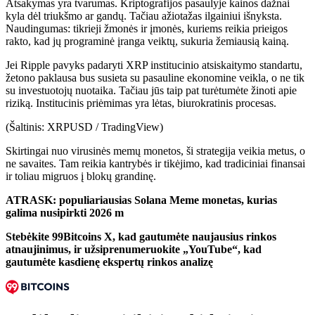
Atsakymas yra tvarumas. Kriptografijos pasaulyje kainos dažnai
kyla dėl triukšmo ar gandų. Tačiau ažiotažas ilgainiui išnyksta.
Naudingumas: tikrieji žmonės ir įmonės, kuriems reikia prieigos
rakto, kad jų programinė įranga veiktų, sukuria žemiausią kainą.
Jei Ripple pavyks padaryti XRP institucinio atsiskaitymo standartu,
žetono paklausa bus susieta su pasauline ekonomine veikla, o ne tik
su investuotojų nuotaika. Tačiau jūs taip pat turėtumėte žinoti apie
riziką. Institucinis priėmimas yra lėtas, biurokratinis procesas.
(Šaltinis: XRPUSD / TradingView)
Skirtingai nuo virusinės memų monetos, ši strategija veikia metus, o
ne savaites. Tam reikia kantrybės ir tikėjimo, kad tradiciniai finansai
ir toliau migruos į blokų grandinę.
ATRASK: populiariausias Solana Meme monetas, kurias
galima nusipirkti 2026 m
Stebėkite 99Bitcoins X, kad gautumėte naujausius rinkos
atnaujinimus, ir užsiprenumeruokite „YouTube“, kad
gautumėte kasdienę ekspertų rinkos analizę