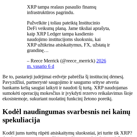
XRP tampa realaus pasaulio finansų
infrastruktūros pagrindu.
Pažvelkite į toliau pateiktą Institucinio
DeFi veiksmų planą. Jame tiksliai aprašyta,
kaip XRP Ledger tampa kasdienio
naudojimo institucijoms sluoksniu, kai
XRP užtikrina atsiskaitymus, FX, užstatą ir
grandinę…
– Reece Merrick (@reece_merrick)
2026
m. vasario 6 d
Be to, pastarieji judėjimai erdvėje pabrėžia šį institucinį dėmesį.
Pavyzdžiui, partnerystė saugojimo ir saugumo srityse atveria
bankams kelią saugiai laikyti ir naudoti šį turtą. XRP naudojamas
sumokėti operacijų mokesčius ir įvykdyti rezervo reikalavimus šioje
ekosistemoje, sukuriant nuolatinį funkcinį žetono poreikį.
Kodėl naudingumas svarbesnis nei kainų
spekuliacija
Kodėl jums turėtų rūpėti atsiskaitymų sluoksniai, jei turite tik XRP?