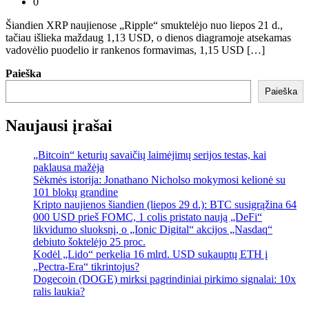
0
Šiandien XRP naujienose „Ripple“ smuktelėjo nuo liepos 21 d.,
tačiau išlieka maždaug 1,13 USD, o dienos diagramoje atsekamas
vadovėlio puodelio ir rankenos formavimas, 1,15 USD […]
Paieška
Paieška
Naujausi įrašai
„Bitcoin“ keturių savaičių laimėjimų serijos testas, kai
paklausa mažėja
Sėkmės istorija: Jonathano Nicholso mokymosi kelionė su
101 blokų grandine
Kripto naujienos šiandien (liepos 29 d.): BTC susigrąžina 64
000 USD prieš FOMC, 1 colis pristato naują „DeFi“
likvidumo sluoksnį, o „Ionic Digital“ akcijos „Nasdaq“
debiuto šoktelėjo 25 proc.
Kodėl „Lido“ perkelia 16 mlrd. USD sukauptų ETH į
„Pectra-Era“ tikrintojus?
Dogecoin (DOGE) mirksi pagrindiniai pirkimo signalai: 10x
ralis laukia?