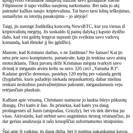
apsigyveno vietiniame naujienų milžine savo gimtajame mieste
Filipinuose ir tapo visišku naujienų narkomanu. Bet tada jo akį
patraukė kažkas naujo: kriptovaliuta. Tai buvo tarsi lobių ieškojimas,
sumaišytas su istorijų pasakojimu – jo alėjoje!
Taigi, jis surengė žudikišką koncertą NewsBTC, kur yra vienas iš
kriptovaliutų mėgėjų. Jis suskaido šį painų dalyką į kąsnio dydžio
dalis, kad visi galėtų lengvai suprasti (jis sveikina savo vadovų
komandą, kad išmokė jį šio įgūdžio).
Manote, kad Kristiano darbas, o ne žaidimas? Ne šansas! Kai jis
nėra prie savo kompiuterio, pamatysite, kaip jis tenkina savo aistrą
motociklams. Tikra pavarų dėžė Kristianas mėgsta tvarkyti savo
dviratį ir mėgautis atviru keliu su savo 320 cm3 „Yamaha R3“.
Kadaise greičio demonas, pasiekęs 120 mylių per valandą greitį
(žygdarbis, kuris pažadėjo niekada nepasikartoti), dabar mieliau
renkasi neskubius pasivažinėjimus pakrante, mėgaudamasis vėju
retėjančiais plaukais.
Kalbant apie vėsumą, Christiano namuose jo laukia būrys pūkuotų
draugų. Dvi katės ir šuo. Jis prisiekia, kad katės yra daug
protingesnės už šunis (atsiprašau, Grizzly), bet vis tiek dievina jas
visas. Akivaizdu, kad stebint savo augintinius tiesiog vėsinančius, jis
dar geriau analizuoja ir rašo kruopščiai suformatuotus straipsnius.
Štai apie šį vaikiną: jis daug dirba, bet jį maitina pakankamai kavos,