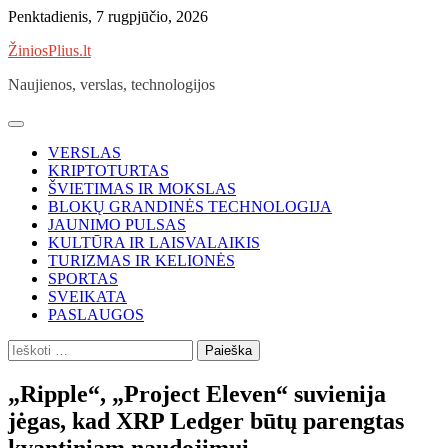
Skip
Penktadienis, 7 rugpjūčio, 2026
to
ŽiniosPlius.lt
content
Naujienos, verslas, technologijos
VERSLAS
KRIPTOTURTAS
ŠVIETIMAS IR MOKSLAS
BLOKŲ GRANDINĖS TECHNOLOGIJA
JAUNIMO PULSAS
KULTŪRA IR LAISVALAIKIS
TURIZMAS IR KELIONĖS
SPORTAS
SVEIKATA
PASLAUGOS
Ieškoti:
„Ripple“, „Project Eleven“ suvienija
jėgas, kad XRP Ledger būtų parengtas
kvantiniam naudojimui