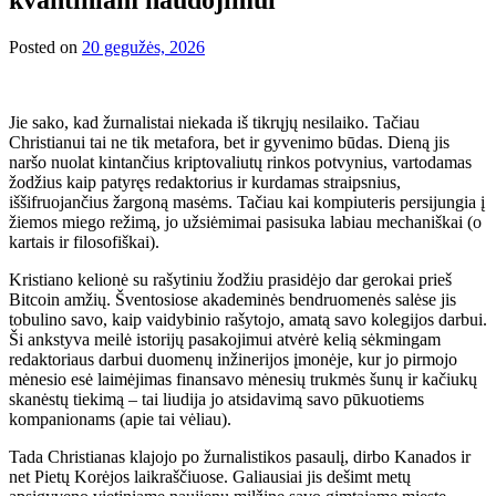
Posted on
20 gegužės, 2026
Jie sako, kad žurnalistai niekada iš tikrųjų nesilaiko. Tačiau
Christianui tai ne tik metafora, bet ir gyvenimo būdas. Dieną jis
naršo nuolat kintančius kriptovaliutų rinkos potvynius, vartodamas
žodžius kaip patyręs redaktorius ir kurdamas straipsnius,
iššifruojančius žargoną masėms. Tačiau kai kompiuteris persijungia į
žiemos miego režimą, jo užsiėmimai pasisuka labiau mechaniškai (o
kartais ir filosofiškai).
Kristiano kelionė su rašytiniu žodžiu prasidėjo dar gerokai prieš
Bitcoin amžių. Šventosiose akademinės bendruomenės salėse jis
tobulino savo, kaip vaidybinio rašytojo, amatą savo kolegijos darbui.
Ši ankstyva meilė istorijų pasakojimui atvėrė kelią sėkmingam
redaktoriaus darbui duomenų inžinerijos įmonėje, kur jo pirmojo
mėnesio esė laimėjimas finansavo mėnesių trukmės šunų ir kačiukų
skanėstų tiekimą – tai liudija jo atsidavimą savo pūkuotiems
kompanionams (apie tai vėliau).
Tada Christianas klajojo po žurnalistikos pasaulį, dirbo Kanados ir
net Pietų Korėjos laikraščiuose. Galiausiai jis dešimt metų