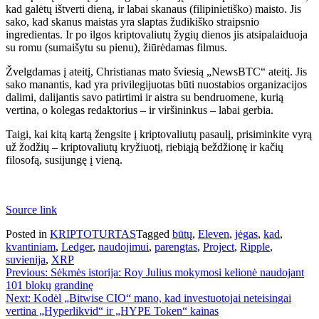
kad galėtų ištverti dieną, ir labai skanaus (filipinietiško) maisto. Jis
sako, kad skanus maistas yra slaptas žudikiško straipsnio
ingredientas. Ir po ilgos kriptovaliutų žygių dienos jis atsipalaiduoja
su romu (sumaišytu su pienu), žiūrėdamas filmus.
Žvelgdamas į ateitį, Christianas mato šviesią „NewsBTC“ ateitį. Jis
sako manantis, kad yra privilegijuotas būti nuostabios organizacijos
dalimi, dalijantis savo patirtimi ir aistra su bendruomene, kurią
vertina, o kolegas redaktorius – ir viršininkus – labai gerbia.
Taigi, kai kitą kartą žengsite į kriptovaliutų pasaulį, prisiminkite vyrą
už žodžių – kriptovaliutų kryžiuotį, riebiąją beždžionę ir kačių
filosofą, susijungę į vieną.
Source link
Posted in
KRIPTOTURTAS
Tagged
būtų
,
Eleven
,
jėgas
,
kad
,
kvantiniam
,
Ledger
,
naudojimui
,
parengtas
,
Project
,
Ripple
,
suvienija
,
XRP
Navigacija
Previous:
Sėkmės istorija: Roy Julius mokymosi kelionė naudojant
101 blokų grandinę
tarp
Next:
Kodėl „Bitwise CIO“ mano, kad investuotojai neteisingai
įrašų
vertina „Hyperlikvid“ ir „HYPE Token“ kainas