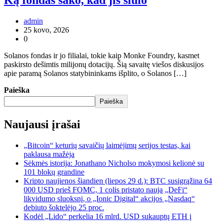
admin
25 kovo, 2026
0
Solanos fondas ir jo filialai, tokie kaip Monke Foundry, kasmet
paskirsto dešimtis milijonų dotacijų. Šią savaitę viešos diskusijos
apie paramą Solanos statybininkams išplito, o Solanos […]
Paieška
Paieška
Naujausi įrašai
„Bitcoin“ keturių savaičių laimėjimų serijos testas, kai
paklausa mažėja
Sėkmės istorija: Jonathano Nicholso mokymosi kelionė su
101 blokų grandine
Kripto naujienos šiandien (liepos 29 d.): BTC susigrąžina 64
000 USD prieš FOMC, 1 colis pristato naują „DeFi“
likvidumo sluoksnį, o „Ionic Digital“ akcijos „Nasdaq“
debiuto šoktelėjo 25 proc.
Kodėl „Lido“ perkelia 16 mlrd. USD sukauptų ETH į