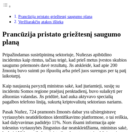
Prancūzija pristato griežtesnį saugumo planą
Veržliarakčių atakos išlieka
Prancūzija pristato griežtesnį saugumo
planą
Pripažindamas susirūpinimą sektoriuje, Nuñezas apibūdino
incidentus kaip rimtus, tačiau teigė, kad prieš metus įvestos skubios
saugumo priemonės davė rezultatų. Jis atskleidė, kad apie 200
žmonių buvo suimti po išpuolių arba prieš juos surengus per tą patį
laikotarpį.
Kaip naujausią pavyzdį ministras sakė, kad įtariamieji, susiję su
incidentu Somos regione praėjusį penktadienį, buvo sulaikyti per
aštuonias valandas. Jis pridūrė, kad auka aktyvavo specialią
pagalbos telefono liniją, sukurtą kriptovaliutų sektoriaus nariams.
Pasak Nuñez, 724 pramonės žmonės dabar yra užsiregistravę
vyriausybės neatidėliotinos identifikavimo platformose, o tai reiškia,
kad dalyvavimas padidėjo 11%. Nors išsami informacija apie
tolesnius vyriausybės žingsnius dar neatskleidžiama, ministras sakė,