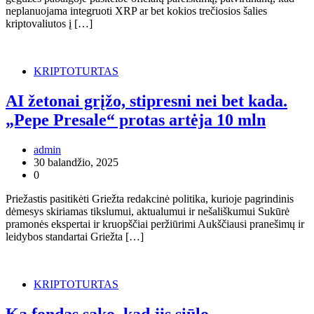
neplanuojama integruoti XRP ar bet kokios trečiosios šalies
kriptovaliutos į […]
KRIPTOTURTAS
AI žetonai grįžo, stipresni nei bet kada.
„Pepe Presale“ protas artėja 10 mln
admin
30 balandžio, 2025
0
Priežastis pasitikėti Griežta redakcinė politika, kurioje pagrindinis
dėmesys skiriamas tikslumui, aktualumui ir nešališkumui Sukūrė
pramonės ekspertai ir kruopščiai peržiūrimi Aukščiausi pranešimų ir
leidybos standartai Griežta […]
KRIPTOTURTAS
Ką fondas sako, kad jis siūlo