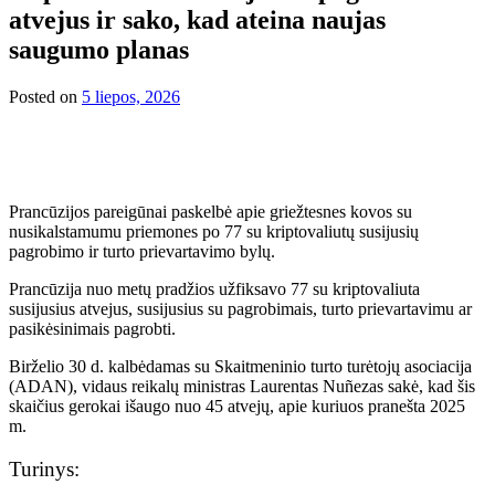
atvejus ir sako, kad ateina naujas
saugumo planas
Posted on
5 liepos, 2026
Prancūzijos pareigūnai paskelbė apie griežtesnes kovos su
nusikalstamumu priemones po 77 su kriptovaliutų susijusių
pagrobimo ir turto prievartavimo bylų.
Prancūzija nuo metų pradžios užfiksavo 77 su kriptovaliuta
susijusius atvejus, susijusius su pagrobimais, turto prievartavimu ar
pasikėsinimais pagrobti.
Birželio 30 d. kalbėdamas su Skaitmeninio turto turėtojų asociacija
(ADAN), vidaus reikalų ministras Laurentas Nuñezas sakė, kad šis
skaičius gerokai išaugo nuo 45 atvejų, apie kuriuos pranešta 2025
m.
Turinys: