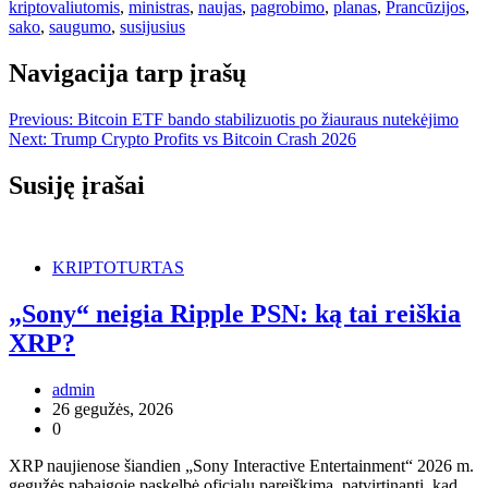
kriptovaliutomis
,
ministras
,
naujas
,
pagrobimo
,
planas
,
Prancūzijos
,
sako
,
saugumo
,
susijusius
Navigacija tarp įrašų
Previous:
Bitcoin ETF bando stabilizuotis po žiauraus nutekėjimo
Next:
Trump Crypto Profits vs Bitcoin Crash 2026
Susiję įrašai
KRIPTOTURTAS
„Sony“ neigia Ripple PSN: ką tai reiškia
XRP?
admin
26 gegužės, 2026
0
XRP naujienose šiandien „Sony Interactive Entertainment“ 2026 m.
gegužės pabaigoje paskelbė oficialų pareiškimą, patvirtinantį, kad