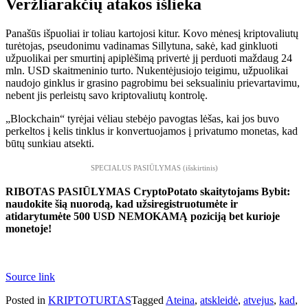
Veržliarakčių atakos išlieka
Panašūs išpuoliai ir toliau kartojosi kitur. Kovo mėnesį kriptovaliutų
turėtojas, pseudonimu vadinamas Sillytuna, sakė, kad ginkluoti
užpuolikai per smurtinį apiplėšimą privertė jį perduoti maždaug 24
mln. USD skaitmeninio turto. Nukentėjusiojo teigimu, užpuolikai
naudojo ginklus ir grasino pagrobimu bei seksualiniu prievartavimu,
nebent jis perleistų savo kriptovaliutų kontrolę.
„Blockchain“ tyrėjai vėliau stebėjo pavogtas lėšas, kai jos buvo
perkeltos į kelis tinklus ir konvertuojamos į privatumo monetas, kad
būtų sunkiau atsekti.
SPECIALUS PASIŪLYMAS (išskirtinis)
RIBOTAS PASIŪLYMAS CryptoPotato skaitytojams Bybit:
naudokite šią nuorodą, kad užsiregistruotumėte ir
atidarytumėte 500 USD NEMOKAMĄ poziciją bet kurioje
monetoje!
Source link
Posted in
KRIPTOTURTAS
Tagged
Ateina
,
atskleidė
,
atvejus
,
kad
,