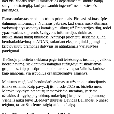
kad visi Vidaus reikalų ministerijos departamentai sukūrė naują
saugumo strategiją, kuri yra „ambicingesnė“ nei ankstesnės
pastangos.
Planas sudarytas remiantis trimis prioritetais. Pirmasis skirtas išplėsti
dalijimąsi informacija. Nuñezas pabrėžė, kad šiems nusikaltimams
vadovaujantys asmenys kartais yra įsikūrę už Prancūzijos ribų, todėl
ypač svarbus stipresnis žvalgybos informacijos rinkimas
nusikalstamų tinklų tinkluose. Antruoju prioritetu siekiama gilinti
bendradarbiavimą su ADAN, sukuriant ekspertų tinklą, jungiantį
kriptovaliutų pramonės dalyvius su atitinkamais vyriausybės
pareigūnais.
Trečiuoju prioritetu siekiama pagerinti teisėsaugos institucijų veiklos
koordinavimą, siekiant veiksmingiau sužlugdyti nusikalstamas
grupuotes, taip pat stiprinti bendradarbiavimą su šalimis, kuriose,
kaip manoma, yra išpuolius organizuojantys asmenys.
Ministras teigė, kad bendradarbiavimas su užsienio institucijomis
išlieka esminis. Kaip pavyzdį jis nurodė 2025 m. birželio mėn.
Maroke įvykdytą prancūzų ir marokiečio suėmimą, įtariamą
užsakius daugybę pagrobimų, nukreiptų į kriptovaliutų pramonę.
Viena iš aukų buvo „Ledger“ įkūrėjas Davidas Ballandas. Nuñezo
teigimu, tas areštas lėmė staigią atakų pabaigą.