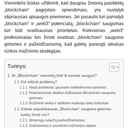
Vienintelis būdas užtikrinti, kad daugiau žmonių pasitikėtų
„blockchain“ pagrįstais sprendimais, yra nustatyti
stipriausias apsaugos priemones. Jei pasaulis turi pamatyti
„blockchain“ ir „web3“ potencialą, „blockchain“ saugumas
turi būti svarbiausias prioritetas. Kiekvienas „web3“
profesionalas turi žinoti svarbias „blockchain“ saugumo
grėsmes ir pažeidžiamumą, kad galėtų parengti idealias
rizikos mažinimo strategijas.
Turinys:
Ar „Blockchain“ neturėtų būti iš esmės saugus?
Kur ieškoti problemų?
Nauji protokolai, gaunami neįtikėtinomis kainomis
Prieinamumas skatina didžiausias Blockchain saugumo
grėsmes
Kryžminė veikla ir aptikimo realiuoju laiku trūkumas
Kokias populiariausias „Blockchain“ saugumo grėsmes
turėtų žinoti visi?
Išmaniųjų sutarčių pažeidžiamumas
Sukčiavimas ir socialinės inžinerijos atakos