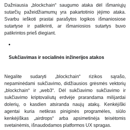
Dažniausia „blockchain“ saugumo ataka dėl išmaniųjų
sutarčių pažeidžiamumų yra pakartotinio įėjimo ataka.
Svarbu ieškoti prastai parašytos logikos išmaniosiose
sutartyse ir patikrinti, ar išmaniosios sutartys buvo
patikrintos prieš diegiant.
Sukčiavimas ir socialinės inžinerijos atakos
Negalite sudaryti „blockchain“ rizikos sąrašo,
nepaminėdami sukčiavimo, didžiausios grėsmės vektorių
„blockchain“ ir „web3“. Dėl sukčiavimo sukčiavimo ir
sukčiavimo kriptovaliutų erdvėje prarandama milijardai
dolerių, o kasdien atsiranda naujų atakų. Kenkėjiški
agentai kuria netikras piniginės programėles, siūlo
kenkėjiškas „airdrops“ arba apsimetinėja teisėtomis
svetainėmis, išnaudodamos platformos UX spragas.