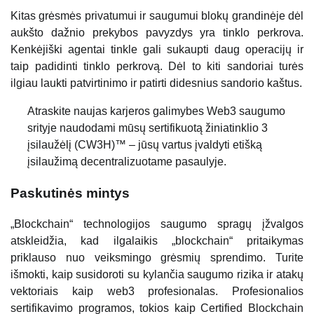
Kitas grėsmės privatumui ir saugumui blokų grandinėje dėl
aukšto dažnio prekybos pavyzdys yra tinklo perkrova.
Kenkėjiški agentai tinkle gali sukaupti daug operacijų ir
taip padidinti tinklo perkrovą. Dėl to kiti sandoriai turės
ilgiau laukti patvirtinimo ir patirti didesnius sandorio kaštus.
Atraskite naujas karjeros galimybes Web3 saugumo
srityje naudodami mūsų sertifikuotą žiniatinklio 3
įsilaužėlį (CW3H)™ – jūsų vartus įvaldyti etišką
įsilaužimą decentralizuotame pasaulyje.
Paskutinės mintys
„Blockchain“ technologijos saugumo spragų įžvalgos
atskleidžia, kad ilgalaikis „blockchain“ pritaikymas
priklauso nuo veiksmingo grėsmių sprendimo. Turite
išmokti, kaip susidoroti su kylančia saugumo rizika ir atakų
vektoriais kaip web3 profesionalas. Profesionalios
sertifikavimo programos, tokios kaip Certified Blockchain