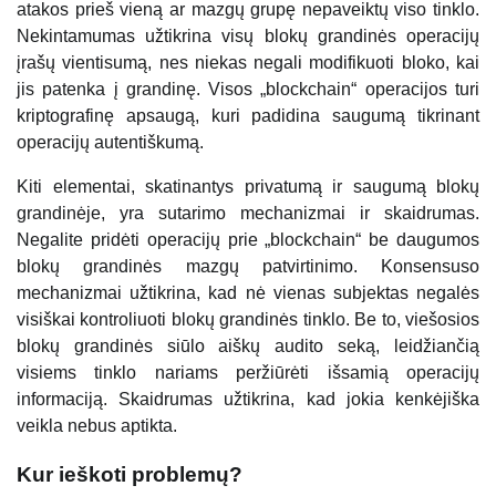
atakos prieš vieną ar mazgų grupę nepaveiktų viso tinklo.
Nekintamumas užtikrina visų blokų grandinės operacijų
įrašų vientisumą, nes niekas negali modifikuoti bloko, kai
jis patenka į grandinę. Visos „blockchain“ operacijos turi
kriptografinę apsaugą, kuri padidina saugumą tikrinant
operacijų autentiškumą.
Kiti elementai, skatinantys privatumą ir saugumą blokų
grandinėje, yra sutarimo mechanizmai ir skaidrumas.
Negalite pridėti operacijų prie „blockchain“ be daugumos
blokų grandinės mazgų patvirtinimo. Konsensuso
mechanizmai užtikrina, kad nė vienas subjektas negalės
visiškai kontroliuoti blokų grandinės tinklo. Be to, viešosios
blokų grandinės siūlo aiškų audito seką, leidžiančią
visiems tinklo nariams peržiūrėti išsamią operacijų
informaciją. Skaidrumas užtikrina, kad jokia kenkėjiška
veikla nebus aptikta.
Kur ieškoti problemų?