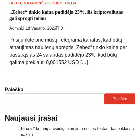
BLOKŲ GRANDINĖS TECHNOLOGIJA
„Zebec“ tinklo kaina padidėja 23%, šis kriptovaliutas
gali sprogti toliau
Admin
18 Vasario, 2025
0
Prisijunkite prie mūsų Telegrama kanalas, kad būtų
atnaujintas naujienų aprėptis „Zebec“ tinklo kaina per
pastarąsias 24 valandas padidėjo 23%, kad būtų
galima prekiauti 0,001552 USD […]
Paieška
Paieška
Naujausi įrašai
„Bitcoin“ keturių savaičių laimėjimų serijos testas, kai paklausa
mažėja