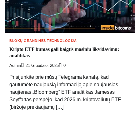
BLOKŲ GRANDINĖS TECHNOLOGIJA
Kripto ETF bumas gali baigtis masiniu likvidavimu:
analitikas
Admin
21 Gruodžio, 2025
0
Prisijunkite prie mūsų Telegrama kanalą, kad
gautumėte naujausią informaciją apie naujausias
naujienas „Bloomberg“ ETF analitikas Jamesas
Seyffartas perspėjo, kad 2026 m. kriptovaliutų ETF
(biržoje prekiaujamų […]