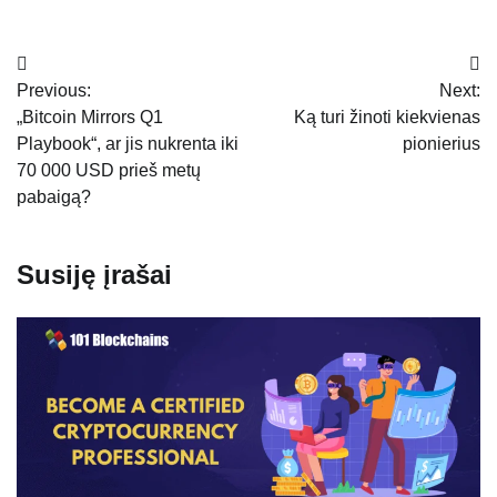
Navigacija
Previous:
Next:
tarp
„Bitcoin Mirrors Q1
Ką turi žinoti kiekvienas
įrašų
Playbook“, ar jis nukrenta iki
pionierius
70 000 USD prieš metų
pabaigą?
Susiję įrašai