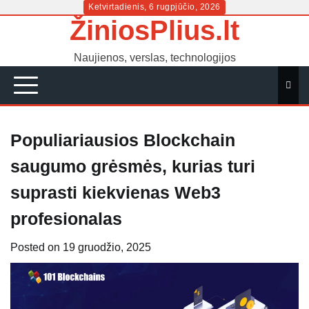
Skip
Ketvirtadienis, 6 rugpjūčio, 2026
ŽiniosPlius.lt
to
content
Naujienos, verslas, technologijos
Populiariausios Blockchain
saugumo grėsmės, kurias turi
suprasti kiekvienas Web3
profesionalas
Posted on
19 gruodžio, 2025