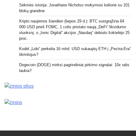
Sėkmės istorija: Jonathano Nicholso mokymosi kelionė su 101
blokų grandine
Kripto naujienos šiandien (liepos 29 d.): BTC susigrąžina 64
000 USD prieš FOMC, 1 colis pristato naują „DeFi“ likvidumo
sluoksnį, o „Ionic Digital“ akcijos „Nasdaq“ debiuto šoktelėjo 25
proc.
Kodėl „Lido“ perkelia 16 mlrd. USD sukauptų ETH į „Pectra-Era“
tikrintojus?
Dogecoin (DOGE) mirksi pagrindiniai pirkimo signalai: 10x ralis
laukia?