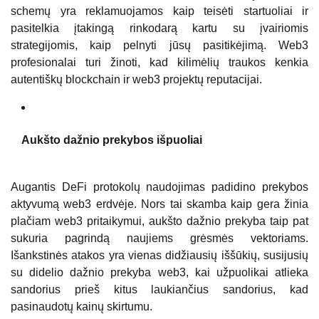
schemų yra reklamuojamos kaip teisėti startuoliai ir
pasitelkia įtakingą rinkodarą kartu su įvairiomis
strategijomis, kaip pelnyti jūsų pasitikėjimą. Web3
profesionalai turi žinoti, kad kilimėlių traukos kenkia
autentiškų blockchain ir web3 projektų reputacijai.
Aukšto dažnio prekybos išpuoliai
Augantis DeFi protokolų naudojimas padidino prekybos
aktyvumą web3 erdvėje. Nors tai skamba kaip gera žinia
plačiam web3 pritaikymui, aukšto dažnio prekyba taip pat
sukuria pagrindą naujiems grėsmės vektoriams.
Išankstinės atakos yra vienas didžiausių iššūkių, susijusių
su didelio dažnio prekyba web3, kai užpuolikai atlieka
sandorius prieš kitus laukiančius sandorius, kad
pasinaudotų kainų skirtumu.