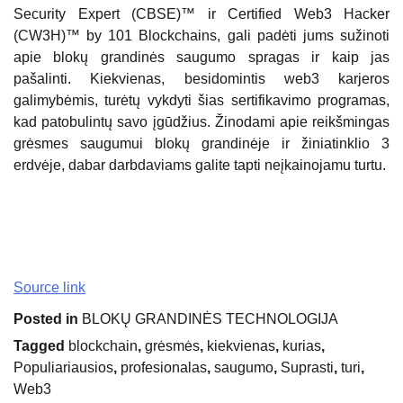
Security Expert (CBSE)™ ir Certified Web3 Hacker
(CW3H)™ by 101 Blockchains, gali padėti jums sužinoti
apie blokų grandinės saugumo spragas ir kaip jas
pašalinti. Kiekvienas, besidomintis web3 karjeros
galimybėmis, turėtų vykdyti šias sertifikavimo programas,
kad patobulintų savo įgūdžius. Žinodami apie reikšmingas
grėsmes saugumui blokų grandinėje ir žiniatinklio 3
erdvėje, dabar darbdaviams galite tapti neįkainojamu turtu.
Source link
Posted in
BLOKŲ GRANDINĖS TECHNOLOGIJA
Tagged
blockchain
,
grėsmės
,
kiekvienas
,
kurias
,
Populiariausios
,
profesionalas
,
saugumo
,
Suprasti
,
turi
,
Web3