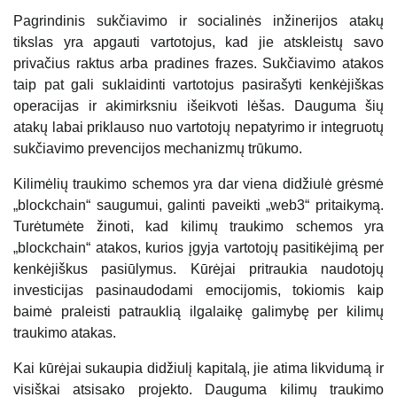
Pagrindinis sukčiavimo ir socialinės inžinerijos atakų
tikslas yra apgauti vartotojus, kad jie atskleistų savo
privačius raktus arba pradines frazes. Sukčiavimo atakos
taip pat gali suklaidinti vartotojus pasirašyti kenkėjiškas
operacijas ir akimirksniu išeikvoti lėšas. Dauguma šių
atakų labai priklauso nuo vartotojų nepatyrimo ir integruotų
sukčiavimo prevencijos mechanizmų trūkumo.
Kilimėlių traukimo schemos yra dar viena didžiulė grėsmė
„blockchain“ saugumui, galinti paveikti „web3“ pritaikymą.
Turėtumėte žinoti, kad kilimų traukimo schemos yra
„blockchain“ atakos, kurios įgyja vartotojų pasitikėjimą per
kenkėjiškus pasiūlymus. Kūrėjai pritraukia naudotojų
investicijas pasinaudodami emocijomis, tokiomis kaip
baimė praleisti patrauklią ilgalaikę galimybę per kilimų
traukimo atakas.
Kai kūrėjai sukaupia didžiulį kapitalą, jie atima likvidumą ir
visiškai atsisako projekto. Dauguma kilimų traukimo