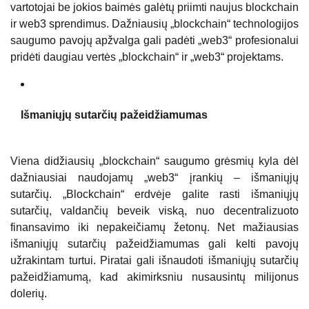
vartotojai be jokios baimės galėtų priimti naujus blockchain
ir web3 sprendimus. Dažniausių „blockchain“ technologijos
saugumo pavojų apžvalga gali padėti „web3“ profesionalui
pridėti daugiau vertės „blockchain“ ir „web3“ projektams.
Išmaniųjų sutarčių pažeidžiamumas
Viena didžiausių „blockchain“ saugumo grėsmių kyla dėl
dažniausiai naudojamų „web3“ įrankių – išmaniųjų
sutarčių. „Blockchain“ erdvėje galite rasti išmaniųjų
sutarčių, valdančių beveik viską, nuo decentralizuoto
finansavimo iki nepakeičiamų žetonų. Net mažiausias
išmaniųjų sutarčių pažeidžiamumas gali kelti pavojų
užrakintam turtui. Piratai gali išnaudoti išmaniųjų sutarčių
pažeidžiamumą, kad akimirksniu nusausintų milijonus
dolerių.