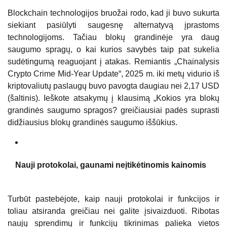
Blockchain technologijos bruožai rodo, kad ji buvo sukurta
siekiant pasiūlyti saugesnę alternatyvą įprastoms
technologijoms. Tačiau blokų grandinėje yra daug
saugumo spragų, o kai kurios savybės taip pat sukelia
sudėtingumą reaguojant į atakas. Remiantis „Chainalysis
Crypto Crime Mid-Year Update“, 2025 m. iki metų vidurio iš
kriptovaliutų paslaugų buvo pavogta daugiau nei 2,17 USD
(šaltinis). Ieškote atsakymų į klausimą „Kokios yra blokų
grandinės saugumo spragos? greičiausiai padės suprasti
didžiausius blokų grandinės saugumo iššūkius.
Nauji protokolai, gaunami neįtikėtinomis kainomis
Turbūt pastebėjote, kaip nauji protokolai ir funkcijos ir
toliau atsiranda greičiau nei galite įsivaizduoti. Ribotas
naujų sprendimų ir funkcijų tikrinimas palieka vietos