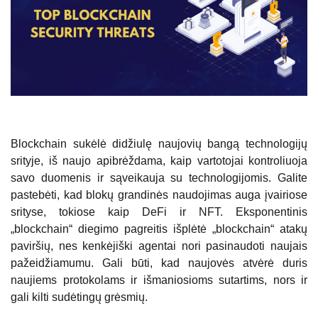
Blockchain sukėlė didžiulę naujovių bangą technologijų
srityje, iš naujo apibrėždama, kaip vartotojai kontroliuoja
savo duomenis ir sąveikauja su technologijomis. Galite
pastebėti, kad blokų grandinės naudojimas auga įvairiose
srityse, tokiose kaip DeFi ir NFT. Eksponentinis
„blockchain“ diegimo pagreitis išplėtė „blockchain“ atakų
paviršių, nes kenkėjiški agentai nori pasinaudoti naujais
pažeidžiamumu. Gali būti, kad naujovės atvėrė duris
naujiems protokolams ir išmaniosioms sutartims, nors ir
gali kilti sudėtingų grėsmių.