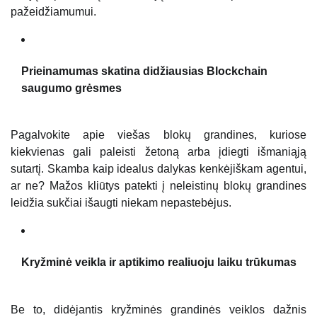
pažeidžiamumui.
Prieinamumas skatina didžiausias Blockchain
saugumo grėsmes
Pagalvokite apie viešas blokų grandines, kuriose
kiekvienas gali paleisti žetoną arba įdiegti išmaniąją
sutartį. Skamba kaip idealus dalykas kenkėjiškam agentui,
ar ne? Mažos kliūtys patekti į neleistinų blokų grandines
leidžia sukčiai išaugti niekam nepastebėjus.
Kryžminė veikla ir aptikimo realiuoju laiku trūkumas
Be to, didėjantis kryžminės grandinės veiklos dažnis