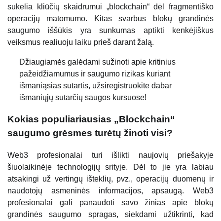
sukelia kliūčių skaidrumui „blockchain“ dėl fragmentiško
operacijų matomumo. Kitas svarbus blokų grandinės
saugumo iššūkis yra sunkumas aptikti kenkėjiškus
veiksmus realiuoju laiku prieš darant žalą.
Džiaugiamės galėdami sužinoti apie kritinius
pažeidžiamumus ir saugumo rizikas kuriant
išmaniąsias sutartis, užsiregistruokite dabar
išmaniųjų sutarčių saugos kursuose!
Kokias populiariausias „Blockchain“
saugumo grėsmes turėtų žinoti visi?
Web3 profesionalai turi išlikti naujovių priešakyje
šiuolaikinėje technologijų srityje. Dėl to jie yra labiau
atsakingi už vertingų išteklių, pvz., operacijų duomenų ir
naudotojų asmeninės informacijos, apsaugą. Web3
profesionalai gali panaudoti savo žinias apie blokų
grandinės saugumo spragas, siekdami užtikrinti, kad