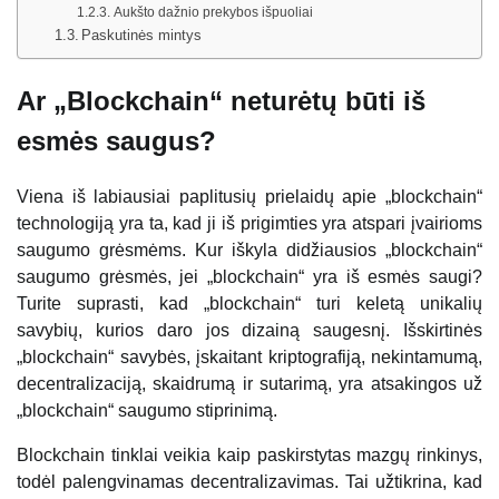
Aukšto dažnio prekybos išpuoliai
Paskutinės mintys
Ar „Blockchain“ neturėtų būti iš
esmės saugus?
Viena iš labiausiai paplitusių prielaidų apie „blockchain“
technologiją yra ta, kad ji iš prigimties yra atspari įvairioms
saugumo grėsmėms. Kur iškyla didžiausios „blockchain“
saugumo grėsmės, jei „blockchain“ yra iš esmės saugi?
Turite suprasti, kad „blockchain“ turi keletą unikalių
savybių, kurios daro jos dizainą saugesnį. Išskirtinės
„blockchain“ savybės, įskaitant kriptografiją, nekintamumą,
decentralizaciją, skaidrumą ir sutarimą, yra atsakingos už
„blockchain“ saugumo stiprinimą.
Blockchain tinklai veikia kaip paskirstytas mazgų rinkinys,
todėl palengvinamas decentralizavimas. Tai užtikrina, kad