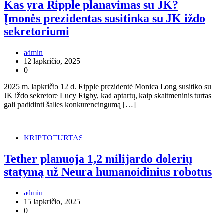
Kas yra Ripple planavimas su JK?
Įmonės prezidentas susitinka su JK iždo
sekretoriumi
admin
12 lapkričio, 2025
0
2025 m. lapkričio 12 d. Ripple prezidentė Monica Long susitiko su
JK iždo sekretore Lucy Rigby, kad aptartų, kaip skaitmeninis turtas
gali padidinti šalies konkurencingumą […]
KRIPTOTURTAS
Tether planuoja 1,2 milijardo dolerių
statymą už Neura humanoidinius robotus
admin
15 lapkričio, 2025
0