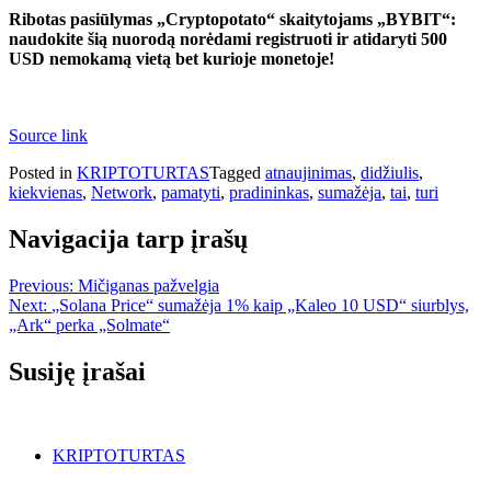
Ribotas pasiūlymas „Cryptopotato“ skaitytojams „BYBIT“:
naudokite šią nuorodą norėdami registruoti ir atidaryti 500
USD nemokamą vietą bet kurioje monetoje!
Source link
Posted in
KRIPTOTURTAS
Tagged
atnaujinimas
,
didžiulis
,
kiekvienas
,
Network
,
pamatyti
,
pradininkas
,
sumažėja
,
tai
,
turi
Navigacija tarp įrašų
Previous:
Mičiganas pažvelgia
Next:
„Solana Price“ sumažėja 1% kaip „Kaleo 10 USD“ siurblys,
„Ark“ perka „Solmate“
Susiję įrašai
KRIPTOTURTAS