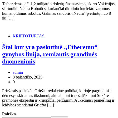
Tether derasi dėl 1,2 milijardo dolerių finansavimo, skirto Vokietijos
startuoliui Neura Robotics, kuriančiai dirbtinio intelekto varomus
humanoidinius robotus. Galimas sandoris „Neura“ įvertintų nuo 8
iki […]
KRIPTOTURTAS
Štai kur yra paskutinė „Ethereum“
gynybos linija, remiantis grandinės
duomenimis
admin
8 balandžio, 2025
0
Priežastis pasitikėti Griežta redakcinė politika, kurioje pagrindinis
dėmesys skiriamas tikslumui, aktualumui ir nešališkumui Sukūrė
pramonės ekspertai ir kruopščiai peržiūrimi Aukščiausi pranešimų ir
leidybos standartai Griežta […]
Paieška