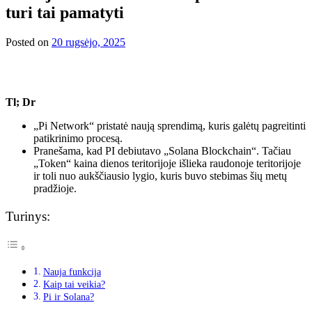
turi tai pamatyti
Posted on
20 rugsėjo, 2025
Tl; Dr
„Pi Network“ pristatė naują sprendimą, kuris galėtų pagreitinti
patikrinimo procesą.
Pranešama, kad PI debiutavo „Solana Blockchain“. Tačiau
„Token“ kaina dienos teritorijoje išlieka raudonoje teritorijoje
ir toli nuo aukščiausio lygio, kuris buvo stebimas šių metų
pradžioje.
Turinys:
Nauja funkcija
Kaip tai veikia?
Pi ir Solana?