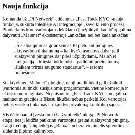
Nauja funkcija
Komanda už „Pi Network“
atidengtas
„Fast Track KYC“-nauja
funkcija, sukurta tolesnėje AI integracijoje į savo kliento procesą.
Pionieriams ir ne vartotojams leidžiama jį užpildyti, kad būtų galima
dalyvauti „Mainnet“ ekosistemoje „anksčiau nei bet kada anksčiau“.
„Šis atnaujinimas grindžiamas PI plėtojant piniginės
aktyvavimo tinkamumą – kai kyc’d asmenys dabar gali
suaktyvinti pinigines dar prieš užpildydami„ MainNet
“migraciją – ir tęsia tinklo misiją padidinti prieinamumą
išlaikant tvirtus saugumo standartus“, – rašoma
pranešime.
Suaktyvinus „Mainnet“ piniginę, nauji pradininkai gali užsiimti
įvairiomis su tinklu susijusiomis programomis, vietine komercija ir
ekosistemų renginiais. Nepaisant to, „Fast Track KYC“ neįgalina
mainnet migracijos ir
Iškasti likučiai nebus perkelti
Kol vartotojas
nebus visiškai tinkamas ir užpildys privalomą kontrolinį sąrašą.
Vis dėlto naujai įvesta funkcija žymi reikšmingą „Pi Network“
etapą, nes ji leidžia patikrinti vartotojus greitai suaktyvinti piniginę.
Taigi trečiųjų šalių teikėjas „Banxa“ nebėra vienintelis sprendimas,
siūlantis įlipimo galimybes.