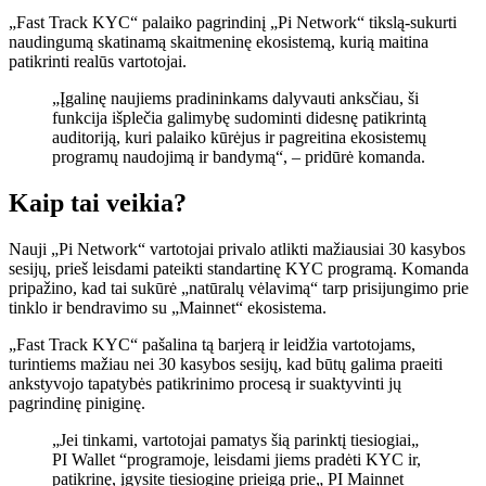
„Fast Track KYC“ palaiko pagrindinį „Pi Network“ tikslą-sukurti
naudingumą skatinamą skaitmeninę ekosistemą, kurią maitina
patikrinti realūs vartotojai.
„Įgalinę naujiems pradininkams dalyvauti anksčiau, ši
funkcija išplečia galimybę sudominti didesnę patikrintą
auditoriją, kuri palaiko kūrėjus ir pagreitina ekosistemų
programų naudojimą ir bandymą“, – pridūrė komanda.
Kaip tai veikia?
Nauji „Pi Network“ vartotojai privalo atlikti mažiausiai 30 kasybos
sesijų, prieš leisdami pateikti standartinę KYC programą. Komanda
pripažino, kad tai sukūrė „natūralų vėlavimą“ tarp prisijungimo prie
tinklo ir bendravimo su „Mainnet“ ekosistema.
„Fast Track KYC“ pašalina tą barjerą ir leidžia vartotojams,
turintiems mažiau nei 30 kasybos sesijų, kad būtų galima praeiti
ankstyvojo tapatybės patikrinimo procesą ir suaktyvinti jų
pagrindinę piniginę.
„Jei tinkami, vartotojai pamatys šią parinktį tiesiogiai„
PI Wallet “programoje, leisdami jiems pradėti KYC ir,
patikrinę, įgysite tiesioginę prieigą prie„ PI Mainnet