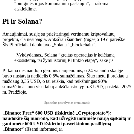
“piniginės ir jos komunalinių paslaugų“, – rašoma
atskleidime.
Pi ir Solana?
Atnaujinimai, susiję su prieštaringai vertinamu kriptovaliutų
projektu, čia nesibaigia. Anksčiau šiandien (rugsėjo 19 d
pareiškė
Šis PI oficialiai debiutavo „Solana“ „blockchain“.
„Vykdydamas„ Solana “greitas operacijas ir keičiamą
ekosistemą, tai žymi istorinį PI tinklo etapą“,-sakė jis.
PI kaina nesinaudojo geromis naujienomis, o 24 valandų skalėje
buvo nustatyta nedidelis 0,5% sumažėjimas. Šiuo metu ji prekiauja
maždaug 0,35 USD, o tai reiškia, kad reikšmingas 90%
sumažėjimas nuo visų laikų aukščiausio lygio-3 USD, pasiekta 2025
m. Pradžioje.
Specialus pasiūlymas (remiamas)
„Binance Free“ 600 USD (išskirtinė „Cryptopotato“):
naudokite šią nuorodą, kad užregistruotumėte naują sąskaitą ir
gautumėte 600 USD išskirtinį pasveikinimo pasiūlymą
„Binance“
(Išsami informacija).