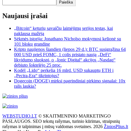
Paieška
Naujausi įrašai
„Bitcoin“ keturių savaičių laimėjimų serijos testas, kai
paklausa mažėja
Sėkmės istorija: Jonathano Nicholso mokymosi kelionė su
101 blokų grandine
Kripto naujienos šiandien (liepos 29 d.): BTC susigrąžina 64
000 USD prieš FOMC, 1 colis pristato naują „DeFi“
likvidumo sluoksnį, o „Ionic Digital“ akcijos „Nasdaq“
debiuto šoktelėjo 25 proc.
Kodėl „Lido“ perkelia 16 mlrd. USD sukauptų ETH į
„Pectra-Era“ tikrintojus?
Dogecoin (DOGE) mirksi pagrindiniai pirkimo signalai: 10x
ralis laukia?
WEBSTUDIO.LT
© SKAITMENINIO MARKETINGO
PASLAUGOS. SEO tekstų rašymas, turinio kūrimas, straipsnių
rašymas ir talpinimas į mūsų valdomas svetaines. 2026
ŽiniosPlius.lt