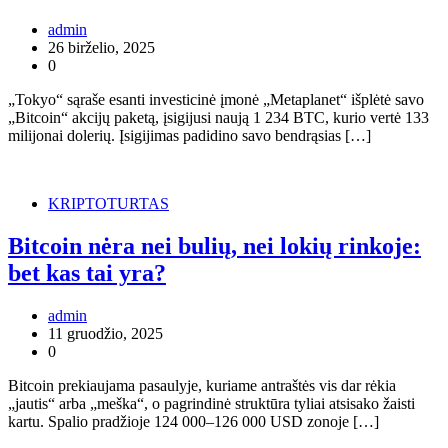
admin
26 birželio, 2025
0
„Tokyo“ sąraše esanti investicinė įmonė „Metaplanet“ išplėtė savo
„Bitcoin“ akcijų paketą, įsigijusi naują 1 234 BTC, kurio vertė 133
milijonai dolerių. Įsigijimas padidino savo bendrąsias […]
KRIPTOTURTAS
Bitcoin nėra nei bulių, nei lokių rinkoje:
bet kas tai yra?
admin
11 gruodžio, 2025
0
Bitcoin prekiaujama pasaulyje, kuriame antraštės vis dar rėkia
„jautis“ arba „meška“, o pagrindinė struktūra tyliai atsisako žaisti
kartu. Spalio pradžioje 124 000–126 000 USD zonoje […]