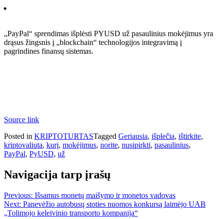
„PayPal“ sprendimas išplėsti PYUSD už pasaulinius mokėjimus yra
drąsus žingsnis į „blockchain“ technologijos integravimą į
pagrindines finansų sistemas.
Source link
Posted in
KRIPTOTURTAS
Tagged
Geriausia
,
išplečia
,
ištirkite
,
kriptovaliuta
,
kurį
,
mokėjimus
,
norite
,
nusipirkti
,
pasaulinius
,
PayPal
,
PyUSD
,
už
Navigacija tarp įrašų
Previous:
Išsamus monetų maišymo ir monetos vadovas
Next:
Panevėžio autobusų stoties nuomos konkursą laimėjo UAB
„Tolimojo keleivinio transporto kompanija“