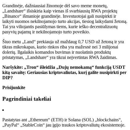
Grandinėje, dažniausiai žinomoje dėl savo meme monetų,
„Landshare“ išsiskiria kaip vienas iš svarbiausių RWA projektų
„Binance“ išmanioje grandinėje. Investuotojai gali nusipirkti ir
laikyti nuomos nekilnojamojo turto akcijas, tiesiog laikydami žetoną.
Tai yra viliojantis pasiūlymas tiems, kurie ieško decentralizuotų
pasyvių pajamų ir nekilnojamojo turto poveikio.
Šiuo metu „Land“ prekiauja už maždaug 0,7 USD už žetoną ir yra
tikras mikrokapas, kurio rinkos riba yra mažesnė nei 3 milijonai
dolerių. Ilgalaikis komandos buvimas ir nuolatinis produktų
pristatymas, „Landshare“ yra tikrai neįvertintas RWA žaidimas.
Naršykite: „Tron“ išleidžia „Dujų nemokamą“ funkciją USDT
kitą savaitę: Geriausias kriptovaliutas, kurį galite nusipirkti per
DIP?
Prisijunkite
Pagrindiniai takeliai
Pastatytas ant „Ethereum“ (ETH) ir Solana (SOL) „blockchains“,
„PayPal“ „StableCoin“ jau įgijo traukos kriptovaliutų ekosistemoje.