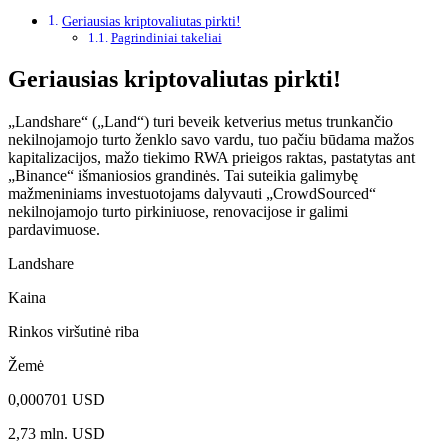
Geriausias kriptovaliutas pirkti!
Pagrindiniai takeliai
Geriausias kriptovaliutas pirkti!
„Landshare“ („Land“) turi beveik ketverius metus trunkančio
nekilnojamojo turto ženklo savo vardu, tuo pačiu būdama mažos
kapitalizacijos, mažo tiekimo RWA prieigos raktas, pastatytas ant
„Binance“ išmaniosios grandinės. Tai suteikia galimybę
mažmeniniams investuotojams dalyvauti „CrowdSourced“
nekilnojamojo turto pirkiniuose, renovacijose ir galimi
pardavimuose.
Landshare
Kaina
Rinkos viršutinė riba
Žemė
0,000701 USD
2,73 mln. USD