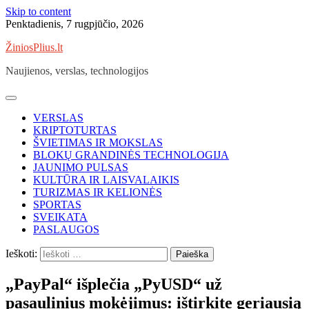
Skip to content
Penktadienis, 7 rugpjūčio, 2026
ŽiniosPlius.lt
Naujienos, verslas, technologijos
VERSLAS
KRIPTOTURTAS
ŠVIETIMAS IR MOKSLAS
BLOKŲ GRANDINĖS TECHNOLOGIJA
JAUNIMO PULSAS
KULTŪRA IR LAISVALAIKIS
TURIZMAS IR KELIONĖS
SPORTAS
SVEIKATA
PASLAUGOS
Ieškoti:
„PayPal“ išplečia „PyUSD“ už
pasaulinius mokėjimus: ištirkite geriausią