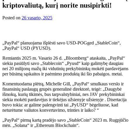
kriptovaliutą, kurį norite nusipirkti!
Posted on
26 vasario, 2025
„PayPal“ planuojama išplėsti savo USD-POGged „StableCoin“,
„PayPal“ USD (PYUSD).
Remiantis 2025 m. Vasario 26 d. „Bloomberg“ ataskaita, „PayPal“
siekia pasiūlyti savo „Stablecoin“ „Pyusd“ kaip galimybę daugiau
nei 20 milijonų mažų iki vidutinių prekybininkų mokėti pardavėjams
per būsimą sąskaitos ir paėmimo produktą iki šio pabaigos. metai.
Komentuodama plėtrą, Michelle Gill, „PayPal“ smulkaus verslo ir
finansinių paslaugų grupės generalinė direktorė, teigė: „Daugybė
išmokų, kurių tikimės, bus tarpvalstybiniai, nes JAV prekybininkai
siekia mokėti pardavėjus ir tiekėjus užsienyje užsienyje . Disertacija
buvo tokia: ar galime palengvinti tai „PyUSD“ bėgeliuose, kad
neturėtume valiutos konvertavimo, trinties ir laiko? “
„PayPal“ pirmą kartą pradėjo savo „StableCoin“ 2023 m. Rugpjūčio
mėn. „Solana“ ir „Ethereum Blockchain“.