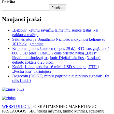
Paieška
Paieška
Naujausi įrašai
„Bitcoin“ keturių savaičių laimėjimų serijos testas, kai
paklausa mažėja
Sėkmės istorija: Jonathano Nicholso mokymosi kelionė su
101 blokų grandine
Kripto naujienos šiandien (liepos 29 d.): BTC susigrąžina 64
000 USD prieš FOMC, 1 colis pristato naują „DeFi“
likvidumo sluoksnį, o „Ionic Digital“ akcijos „Nasdaq“
debiuto šoktelėjo 25 proc.
Kodėl „Lido“ perkelia 16 mlrd. USD sukauptų ETH į
„Pectra-Era“ tikrintojus?
Dogecoin (DOGE) mirksi pagrindiniai pirkimo signalai: 10x
ralis laukia?
WEBSTUDIO.LT
© SKAITMENINIO MARKETINGO
PASLAUGOS. SEO tekstų rašymas, turinio kūrimas, straipsnių