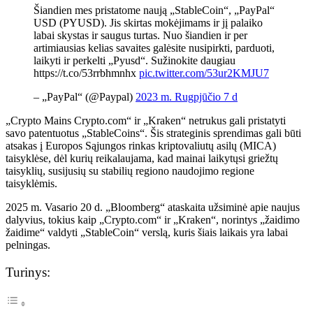
Šiandien mes pristatome naują „StableCoin“, „PayPal“
USD (PYUSD). Jis skirtas mokėjimams ir jį palaiko
labai skystas ir saugus turtas. Nuo šiandien ir per
artimiausias kelias savaites galėsite nusipirkti, parduoti,
laikyti ir perkelti „Pyusd“. Sužinokite daugiau
https://t.co/53rrbhmnhx
pic.twitter.com/53ur2KMJU7
– „PayPal“ (@Paypal)
2023 m. Rugpjūčio 7 d
„Crypto Mains Crypto.com“ ir „Kraken“ netrukus gali pristatyti
savo patentuotus „StableCoins“. Šis strateginis sprendimas gali būti
atsakas į Europos Sąjungos rinkas kriptovaliutų asilų (MICA)
taisyklėse, dėl kurių reikalaujama, kad mainai laikytųsi griežtų
taisyklių, susijusių su stabilių regiono naudojimo regione
taisyklėmis.
2025 m. Vasario 20 d. „Bloomberg“ ataskaita užsiminė apie naujus
dalyvius, tokius kaip „Crypto.com“ ir „Kraken“, norintys „žaidimo
žaidime“ valdyti „StableCoin“ verslą, kuris šiais laikais yra labai
pelningas.
Turinys: