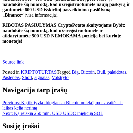
naudokite šią nuorodą, kad užregistruotumėte naują paskyrą ir
gautumėte 600 USD išskirtinį pasveikinimo pasiūlymą
„Binance“
(visa informacija).
RIBOTAS PASIŪLYMAS CryptoPotato skaitytojams Bybit:
naudokite šią nuorodą, kad užsiregistruotumėte ir
atidarytumėte 500 USD NEMOKAMĄ poziciją bet kurioje
monetoje!
Source link
Posted in
KRIPTOTURTAS
Tagged
Big
,
Bitcoin
,
Bull
,
palaidotas
,
Paslėptas
,
Short
,
signalas
,
Volstryto
Navigacija tarp įrašų
Previous:
Ką tik įvyko blogiausia Bitcoin nutekėjimo savaitė – ir
laikas kelia nerimą
Next:
Ką reiškia 250 mln. USD USDC injekcija SOL
Susiję įrašai