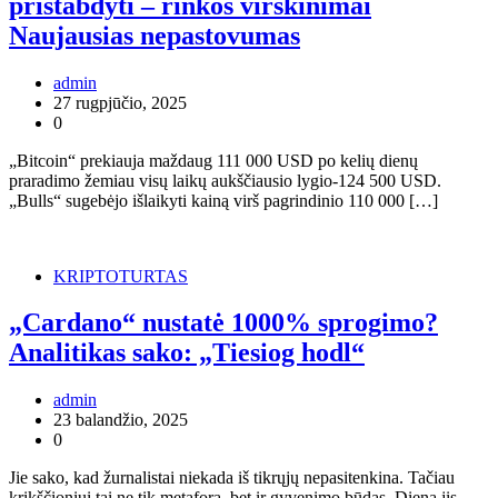
pristabdyti – rinkos virškinimai
Naujausias nepastovumas
admin
27 rugpjūčio, 2025
0
„Bitcoin“ prekiauja maždaug 111 000 USD po kelių dienų
praradimo žemiau visų laikų aukščiausio lygio-124 500 USD.
„Bulls“ sugebėjo išlaikyti kainą virš pagrindinio 110 000 […]
KRIPTOTURTAS
„Cardano“ nustatė 1000% sprogimo?
Analitikas sako: „Tiesiog hodl“
admin
23 balandžio, 2025
0
Jie sako, kad žurnalistai niekada iš tikrųjų nepasitenkina. Tačiau
krikščioniui tai ne tik metafora, bet ir gyvenimo būdas. Dieną jis