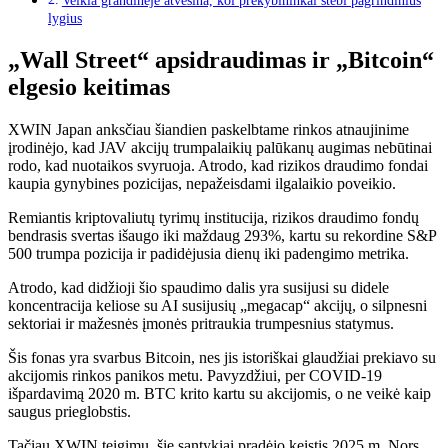
Veikla grandinėje atvėsina, kol prekybininkai stebi pagrindinius
lygius
„Wall Street“ apsidraudimas ir „Bitcoin“
elgesio keitimas
XWIN Japan anksčiau šiandien paskelbtame rinkos atnaujinime
įrodinėjo, kad JAV akcijų trumpalaikių palūkanų augimas nebūtinai
rodo, kad nuotaikos svyruoja. Atrodo, kad rizikos draudimo fondai
kaupia gynybines pozicijas, nepažeisdami ilgalaikio poveikio.
Remiantis kriptovaliutų tyrimų institucija, rizikos draudimo fondų
bendrasis svertas išaugo iki maždaug 293%, kartu su rekordine S&P
500 trumpa pozicija ir padidėjusia dienų iki padengimo metrika.
Atrodo, kad didžioji šio spaudimo dalis yra susijusi su didele
koncentracija keliose su AI susijusių „megacap“ akcijų, o silpnesni
sektoriai ir mažesnės įmonės pritraukia trumpesnius statymus.
Šis fonas yra svarbus Bitcoin, nes jis istoriškai glaudžiai prekiavo su
akcijomis rinkos panikos metu. Pavyzdžiui, per COVID-19
išpardavimą 2020 m. BTC krito kartu su akcijomis, o ne veikė kaip
saugus prieglobstis.
Tačiau XWIN teigimu, šie santykiai pradėjo keistis 2025 m. Nors