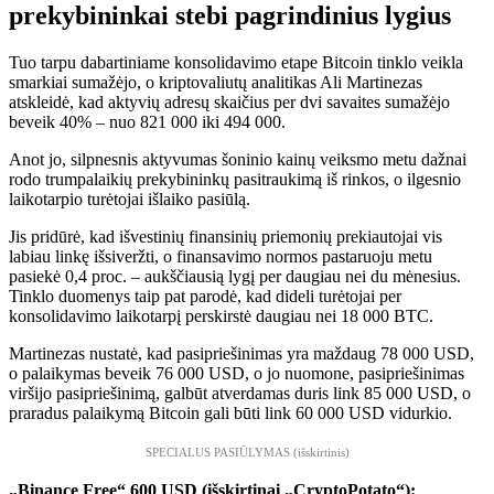
prekybininkai stebi pagrindinius lygius
Tuo tarpu dabartiniame konsolidavimo etape Bitcoin tinklo veikla
smarkiai sumažėjo, o kriptovaliutų analitikas Ali Martinezas
atskleidė, kad aktyvių adresų skaičius per dvi savaites sumažėjo
beveik 40% – nuo ​​821 000 iki 494 000.
Anot jo, silpnesnis aktyvumas šoninio kainų veiksmo metu dažnai
rodo trumpalaikių prekybininkų pasitraukimą iš rinkos, o ilgesnio
laikotarpio turėtojai išlaiko pasiūlą.
Jis pridūrė, kad išvestinių finansinių priemonių prekiautojai vis
labiau linkę išsiveržti, o finansavimo normos pastaruoju metu
pasiekė 0,4 proc. – aukščiausią lygį per daugiau nei du mėnesius.
Tinklo duomenys taip pat parodė, kad dideli turėtojai per
konsolidavimo laikotarpį perskirstė daugiau nei 18 000 BTC.
Martinezas nustatė, kad pasipriešinimas yra maždaug 78 000 USD,
o palaikymas beveik 76 000 USD, o jo nuomone, pasipriešinimas
viršijo pasipriešinimą, galbūt atverdamas duris link 85 000 USD, o
praradus palaikymą Bitcoin gali būti link 60 000 USD vidurkio.
SPECIALUS PASIŪLYMAS (išskirtinis)
„Binance Free“ 600 USD (išskirtinai „CryptoPotato“):