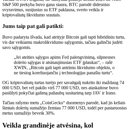
S&P 500 prekyba buvo gana siaura, BTC parodė didesnius
svyravimus, susijusius su ETF paklausa, sverto veikla ir
kriptovaliutų likvidumo srautais.
Jums taip pat gali patikti:
Buvo padaryta išvada, kad ateityje Bitcoin gali tapti hibridiniu turtu,
vis dar veikiamu makrolikvidumo sąlygomis, tačiau galinčiu judėti
savo sąlygomis.
„Jei ateities sąlygos apims Fed palengvinimą, silpnesnes
dolerio sąlygas ir atsinaujinusias ETF įplaukas“, – rašė
XWIN, „Bitcoin gali tapti antriniu likvidumo objektu, o
ne tiesiog koreliuojančiu į technologijas panašiu turtu“.
OG kriptovaliutų turtas turėjo
per savaitgalį nukrito iki maždaug 74
000 USD, bet vėl pakilo virš 77 000 USD, nes ataskaitose buvo
pasiūlyti pokyčiai
galimą paliaubų susitarimą tarp JAV ir Irano.
Tačiau rašymo metu „CoinGecko“ duomenys parodė, kad jis keliais
šimtais dolerių sumažėjo žemiau 77 000 USD, todėl per pastaruosius
metus sumažėjo beveik 30%.
Veikla grandinėje atvėsina, kol