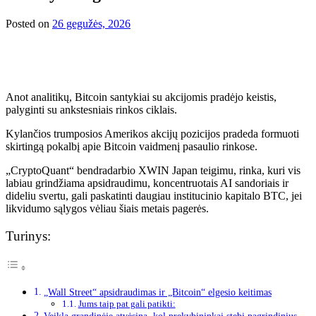
Posted on
26 gegužės, 2026
Anot analitikų, Bitcoin santykiai su akcijomis pradėjo keistis,
palyginti su ankstesniais rinkos ciklais.
Kylančios trumposios Amerikos akcijų pozicijos pradeda formuoti
skirtingą pokalbį apie Bitcoin vaidmenį pasaulio rinkose.
„CryptoQuant“ bendradarbio XWIN Japan teigimu, rinka, kuri vis
labiau grindžiama apsidraudimu, koncentruotais AI sandoriais ir
dideliu svertu, gali paskatinti daugiau institucinio kapitalo BTC, jei
likvidumo sąlygos vėliau šiais metais pagerės.
Turinys:
„Wall Street“ apsidraudimas ir „Bitcoin“ elgesio keitimas
Jums taip pat gali patikti: