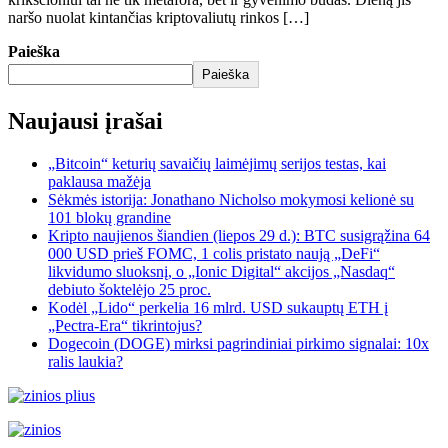
naršo nuolat kintančias kriptovaliutų rinkos […]
Paieška
Paieška
Naujausi įrašai
„Bitcoin“ keturių savaičių laimėjimų serijos testas, kai
paklausa mažėja
Sėkmės istorija: Jonathano Nicholso mokymosi kelionė su
101 blokų grandine
Kripto naujienos šiandien (liepos 29 d.): BTC susigrąžina 64
000 USD prieš FOMC, 1 colis pristato naują „DeFi“
likvidumo sluoksnį, o „Ionic Digital“ akcijos „Nasdaq“
debiuto šoktelėjo 25 proc.
Kodėl „Lido“ perkelia 16 mlrd. USD sukauptų ETH į
„Pectra-Era“ tikrintojus?
Dogecoin (DOGE) mirksi pagrindiniai pirkimo signalai: 10x
ralis laukia?