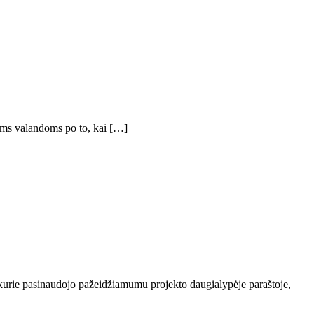
oms valandoms po to, kai […]
 kurie pasinaudojo pažeidžiamumu projekto daugialypėje paraštoje,