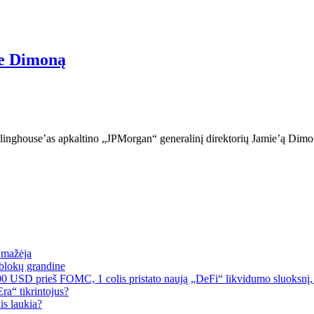
ie Dimoną
rlinghouse’as apkaltino „JPMorgan“ generalinį direktorių Jamie’ą Di
a mažėja
blokų grandine
00 USD prieš FOMC, 1 colis pristato naują „DeFi“ likvidumo sluoksnį, 
a“ tikrintojus?
is laukia?