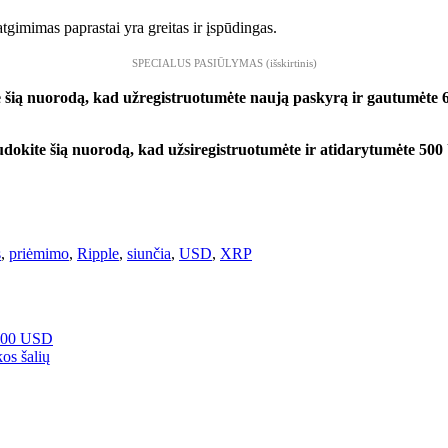
tgimimas paprastai yra greitas ir įspūdingas.
SPECIALUS PASIŪLYMAS (išskirtinis)
 šią nuorodą, kad užregistruotumėte naują paskyrą ir gautumėte 
ite šią nuorodą, kad užsiregistruotumėte ir atidarytumėte 5
s
,
priėmimo
,
Ripple
,
siunčia
,
USD
,
XRP
 000 USD
os šalių