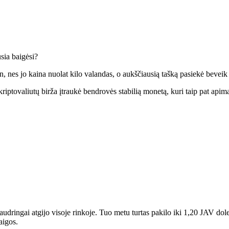
sia baigėsi?
ien, nes jo kaina nuolat kilo valandas, o aukščiausią tašką pasiekė bevei
kriptovaliutų birža įtraukė bendrovės stabilią monetą, kuri taip pat api
s audringai atgijo visoje rinkoje. Tuo metu turtas pakilo iki 1,20 JAV
aigos.