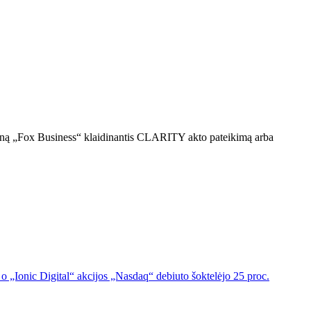
moną „Fox Business“ klaidinantis CLARITY akto pateikimą arba
o „Ionic Digital“ akcijos „Nasdaq“ debiuto šoktelėjo 25 proc.