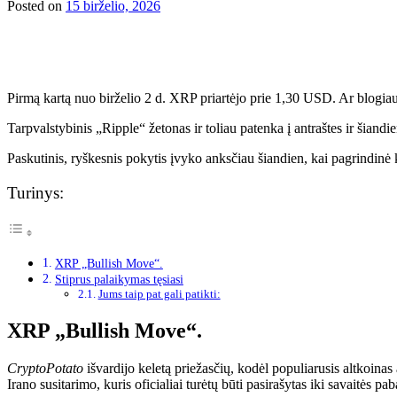
Posted on
15 birželio, 2026
Pirmą kartą nuo birželio 2 d. XRP priartėjo prie 1,30 USD. Ar blogiau
Tarpvalstybinis „Ripple“ žetonas ir toliau patenka į antraštes ir šiand
Paskutinis, ryškesnis pokytis įvyko anksčiau šiandien, kai pagrindinė 
Turinys:
XRP „Bullish Move“.
Stiprus palaikymas tęsiasi
Jums taip pat gali patikti:
XRP „Bullish Move“.
CryptoPotato
išvardijo keletą priežasčių, kodėl populiarusis altkoina
Irano susitarimo, kuris oficialiai turėtų būti pasirašytas iki savaitės pab