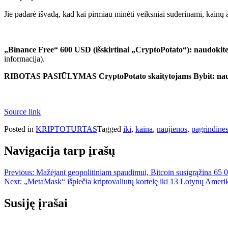
Jie padarė išvadą, kad kai pirmiau minėti veiksniai suderinami, kainų a
„Binance Free“ 600 USD (išskirtinai „CryptoPotato“): naudokite
informacija).
RIBOTAS PASIŪLYMAS CryptoPotato skaitytojams Bybit: naudok
Source link
Posted in
KRIPTOTURTAS
Tagged
iki
,
kaina
,
naujienos
,
pagrindine
Navigacija tarp įrašų
Previous:
Mažėjant geopolitiniam spaudimui, Bitcoin susigrąžina 65
Next:
„MetaMask“ išplečia kriptovaliutų kortelę iki 13 Lotynų Amerik
Susiję įrašai