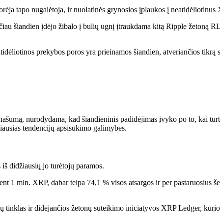
orėja tapo nugalėtoja, ir nuolatinės grynosios įplaukos į neatidėliotinu
anksčiau šiandien įdėjo žibalo į bulių ugnį įtraukdama kitą Ripple žet
iotinos prekybos poros yra prieinamos šiandien, atveriančios tikrą s
našumą, nurodydama, kad šiandieninis padidėjimas įvyko po to, kai turt
imiausias tendencijų apsisukimo galimybes.
 iš didžiausių jo turėtojų paramos.
t 1 mln. XRP, dabar telpa 74,1 % visos atsargos ir per pastaruosius še
ų tinklas ir didėjančios žetonų suteikimo iniciatyvos XRP Ledger, kurios 