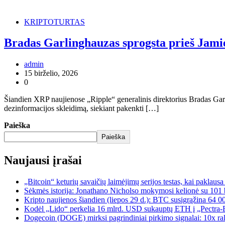
KRIPTOTURTAS
Bradas Garlinghauzas sprogsta prieš Jam
admin
15 birželio, 2026
0
Šiandien XRP naujienose „Ripple“ generalinis direktorius Bradas Ga
dezinformacijos skleidimą, siekiant pakenkti […]
Paieška
Paieška
Naujausi įrašai
„Bitcoin“ keturių savaičių laimėjimų serijos testas, kai paklaus
Sėkmės istorija: Jonathano Nicholso mokymosi kelionė su 101 
Kripto naujienos šiandien (liepos 29 d.): BTC susigrąžina 64 0
Kodėl „Lido“ perkelia 16 mlrd. USD sukauptų ETH į „Pectra-Er
Dogecoin (DOGE) mirksi pagrindiniai pirkimo signalai: 10x ral