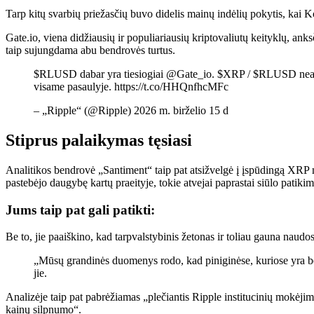
Tarp kitų svarbių priežasčių buvo didelis mainų indėlių pokytis, kai K
Gate.io, viena didžiausių ir populiariausių kriptovaliutų keityklų, 
taip sujungdama abu bendrovės turtus.
$RLUSD dabar yra tiesiogiai @Gate_io. $XRP / $RLUSD neatidėl
visame pasaulyje. https://t.co/HHQnfhcMFc
– „Ripple“ (@Ripple) 2026 m. birželio 15 d
Stiprus palaikymas tęsiasi
Analitikos bendrovė „Santiment“ taip pat atsižvelgė į įspūdingą XRP 
pastebėjo daugybę kartų praeityje, tokie atvejai paprastai siūlo patik
Jums taip pat gali patikti:
Be to, jie paaiškino, kad tarpvalstybinis žetonas ir toliau gauna naudos
„Mūsų grandinės duomenys rodo, kad piniginėse, kuriose yra ben
jie.
Analizėje taip pat pabrėžiamas „plečiantis Ripple institucinių mokėjim
kainų silpnumo“.