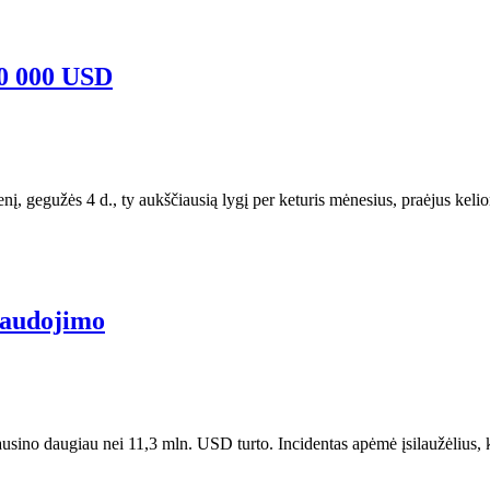
80 000 USD
gegužės 4 d., ty aukščiausią lygį per keturis mėnesius, praėjus keli
naudojimo
usino daugiau nei 11,3 mln. USD turto. Incidentas apėmė įsilaužėlius,