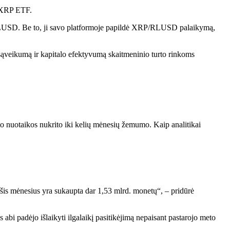
s XRP ETF.
oną RLUSD. Be to, ji savo platformoje papildė XRP/RLUSD palaikymą,
ąveikumą ir kapitalo efektyvumą skaitmeninio turto rinkoms
o nuotaikos nukrito iki kelių mėnesių žemumo. Kaip analitikai
šis mėnesius yra sukaupta dar 1,53 mlrd. monetų“, – pridūrė
abi padėjo išlaikyti ilgalaikį pasitikėjimą nepaisant pastarojo meto