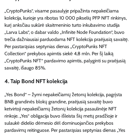
„CryptoPunks“, visame pasaulyje pripažinta nepakeičiama
kolekcija, kurioje yra ribotas 10 000 pikselių PFP NFT rinkinys,
kurį anksčiau sukūrė skaitmeninio turto inkubavimo studija
„Larva Labs“, o dabar valdo „Infinite Node Foundation“, buvo
trečia dažniausiai parduodama NFT kolekcija praėjusią savaitę.
Per pastarąsias septynias dienas „CryptoPunks NFT
Collection“ prekybos apimtis siekė 4,8 mln. Per šį laiką
„CryptoPunks NFT“ pardavimo apimtis, palyginti su praėjusią
savaitę, išaugo 85%.
4. Taip Bond NFT kolekcija
„Yes Bond“ – žymi nepakeičiamų žetonų kolekcija, pagrįsta
BNB grandinės blokų grandine, praėjusią savaitę buvo
ketvirtoji nepakeičiamų žetonų kolekcija pasaulinėje NFT
rinkoje. „Yes“ obligacija buvo išleista šių metų pradžioje ir
sulaukė didelio dėmesio dėl dominuojančios prekybos
pardavimų reitinguose. Per pastarąsias septynias dienas „Yes