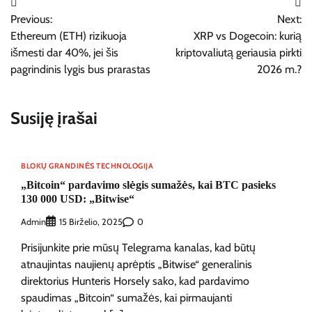
Navigacija
Previous:
Next:
tarp
Ethereum (ETH) rizikuoja
XRP vs Dogecoin: kurią
įrašų
išmesti dar 40%, jei šis
kriptovaliutą geriausia pirkti
pagrindinis lygis bus prarastas
2026 m.?
Susiję įrašai
BLOKŲ GRANDINĖS TECHNOLOGIJA
„Bitcoin“ pardavimo slėgis sumažės, kai BTC pasieks
130 000 USD: „Bitwise“
Admin
0
15 Birželio, 2025
Prisijunkite prie mūsų Telegrama kanalas, kad būtų
atnaujintas naujienų aprėptis „Bitwise“ generalinis
direktorius Hunteris Horsely sako, kad pardavimo
spaudimas „Bitcoin“ sumažės, kai pirmaujanti