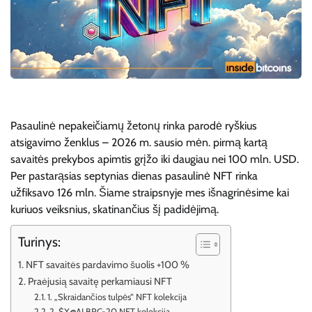
Pasaulinė nepakeičiamų žetonų rinka parodė ryškius
atsigavimo ženklus – 2026 m. sausio mėn. pirmą kartą
savaitės prekybos apimtis grįžo iki daugiau nei 100 mln. USD.
Per pastarąsias septynias dienas pasaulinė NFT rinka
užfiksavo 126 mln. Šiame straipsnyje mes išnagrinėsime kai
kuriuos veiksnius, skatinančius šį padidėjimą.
Turinys:
NFT savaitės pardavimo šuolis +100 %
Praėjusią savaitę perkamiausi NFT
1. „Skraidančios tulpės“ NFT kolekcija
2. $X@AI BRC-20 NFT kolekcija