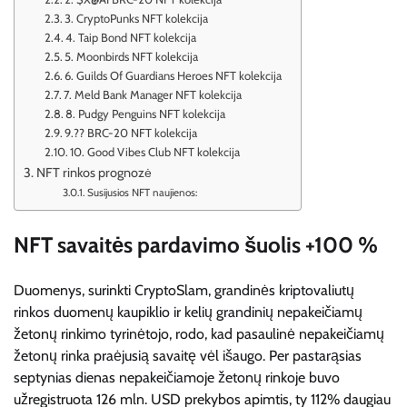
3. CryptoPunks NFT kolekcija
4. Taip Bond NFT kolekcija
5. Moonbirds NFT kolekcija
6. Guilds Of Guardians Heroes NFT kolekcija
7. Meld Bank Manager NFT kolekcija
8. Pudgy Penguins NFT kolekcija
9.?? BRC-20 NFT kolekcija
10. Good Vibes Club NFT kolekcija
NFT rinkos prognozė
Susijusios NFT naujienos:
NFT savaitės pardavimo šuolis +100 %
Duomenys, surinkti CryptoSlam, grandinės kriptovaliutų
rinkos duomenų kaupiklio ir kelių grandinių nepakeičiamų
žetonų rinkimo tyrinėtojo, rodo, kad pasaulinė nepakeičiamų
žetonų rinka praėjusią savaitę vėl išaugo. Per pastarąsias
septynias dienas nepakeičiamoje žetonų rinkoje buvo
užregistruota 126 mln. USD prekybos apimtis, ty 112% daugiau