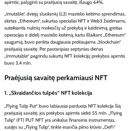
apimtis, palyginti su praėjusią savaitę, išaugo 64%.
„Imutable“, dviejų sluoksnių (L2) mastelio keitimo sprendimas,
skirtas „Ethereum“, sukurtas specialiai NFT ir Web3 žaidimams,
suteikiantis nulinių mokesčių už prekybą ir kaldinimą, greitas
operacijas ir didelį mastelio keitimą, kartu išlaikant „Ethereum“
saugumą, buvo penkta daugiausia prekiaujama „blockchain“
praėjusią savaitę. Per pastarąsias septynias dienas
„Immutable“ pagrindu sukurtų NFT kolekcijų prekybos apimtis
buvo 3,4 mln.
Praėjusią savaitę perkamiausi NFT
1. „Skraidančios tulpės“ NFT kolekcija
„Flying Tulip Put“ buvo labiausiai parduota NFT kolekcija šią
praėjusią savaitę, jos prekybos apimtis siekė 55 mln. „Flying
Tulip“ (FT) PUT NFT yra unikalus finansinis instrumentas,
susijęs su „Flying Tulip“, tinkle esančia pilno krūvio „DeFi“