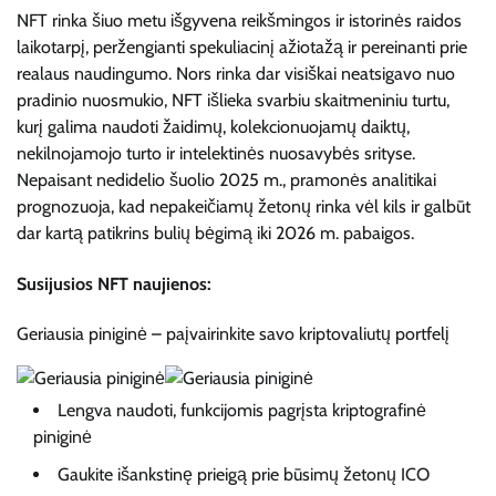
NFT rinka šiuo metu išgyvena reikšmingos ir istorinės raidos
laikotarpį, peržengianti spekuliacinį ažiotažą ir pereinanti prie
realaus naudingumo. Nors rinka dar visiškai neatsigavo nuo
pradinio nuosmukio, NFT išlieka svarbiu skaitmeniniu turtu,
kurį galima naudoti žaidimų, kolekcionuojamų daiktų,
nekilnojamojo turto ir intelektinės nuosavybės srityse.
Nepaisant nedidelio šuolio 2025 m., pramonės analitikai
prognozuoja, kad nepakeičiamų žetonų rinka vėl kils ir galbūt
dar kartą patikrins bulių bėgimą iki 2026 m. pabaigos.
Susijusios NFT naujienos:
Geriausia piniginė – paįvairinkite savo kriptovaliutų portfelį
Lengva naudoti, funkcijomis pagrįsta kriptografinė
piniginė
Gaukite išankstinę prieigą prie būsimų žetonų ICO