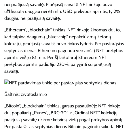
nei praėjusią savaitę. Praėjusią savaitę NFT rinkoje buvo
užfiksuota daugiau nei 61 mln. USD prekybos apimtis, ty 2%
daugiau nei praėjusią savaitę.
„Ethereum“, „blockchain“ tinklas, NFT rinkoje žinomas dėl to,
kad talpina daugumą „blue-chip“ nepakeičiamų žetonų
kolekcijų, praėjusią savaitę buvo rinkos lyderis. Per pastarąsias
septynias dienas Ethereum pagrindu veikiančių NFT prekybos
apimtis viršijo 81 mln. Per šį laikotarpį Ethereum NFT
prekybos apimtis padidėjo 220%, palyginti su praėjusią
savaitę.
Šaltinis: cryptoslam.io
„Bitcoin“, „blockchain“ tinklas, garsus pasaulinėje NFT rinkoje
dėl populiarių „Runes“, „BRC-20“ ir „Ordinal NFT“ kolekcijų,
praėjusią savaitę užėmė ketvirtą vietą pagal prekybos apimtį.
Per pastarąsias septynias dienas Bitcoin pagrindu sukurta NFT