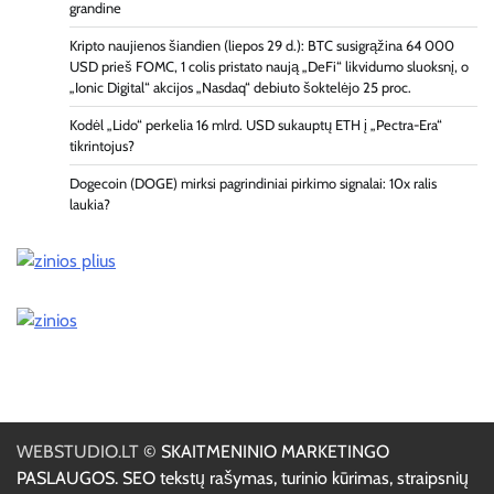
grandine
Kripto naujienos šiandien (liepos 29 d.): BTC susigrąžina 64 000
USD prieš FOMC, 1 colis pristato naują „DeFi“ likvidumo sluoksnį, o
„Ionic Digital“ akcijos „Nasdaq“ debiuto šoktelėjo 25 proc.
Kodėl „Lido“ perkelia 16 mlrd. USD sukauptų ETH į „Pectra-Era“
tikrintojus?
Dogecoin (DOGE) mirksi pagrindiniai pirkimo signalai: 10x ralis
laukia?
WEBSTUDIO.LT
© SKAITMENINIO MARKETINGO
PASLAUGOS. SEO tekstų rašymas, turinio kūrimas, straipsnių