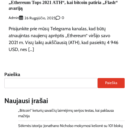
„Ethereum Tops 2021 ATH“, kai bitcoin patiria „Flash“
avariją
Admin
0
26 Rugpjūčio, 2025
Prisijunkite prie mūsų Telegrama kanalas, kad būtų
atnaujintas naujienų aprėptis „Ethereum“ viršijo savo
2021 m. Visų laikų aukščiausią (ATH), kad pasiektų 4 946
USD, nes […]
Paieška
Paieška
Naujausi įrašai
„Bitcoin“ keturių savaičių laimėjimų serijos testas, kai paklausa
mažėja
Sėkmės istorija: Jonathano Nicholso mokymosi kelionė su 101 blokų