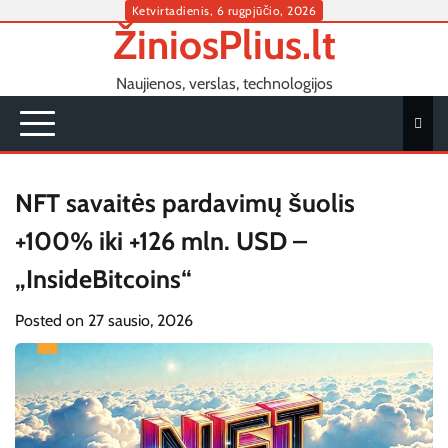
Skip
Ketvirtadienis, 6 rugpjūčio, 2026
ŽiniosPlius.lt
to
content
Naujienos, verslas, technologijos
NFT savaitės pardavimų šuolis
+100% iki +126 mln. USD –
„InsideBitcoins“
Posted on
27 sausio, 2026