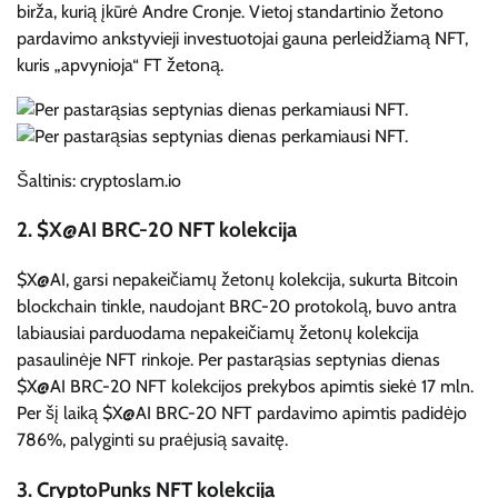
birža, kurią įkūrė Andre Cronje. Vietoj standartinio žetono
pardavimo ankstyvieji investuotojai gauna perleidžiamą NFT,
kuris „apvynioja“ FT žetoną.
Šaltinis: cryptoslam.io
2. $X@AI BRC-20 NFT kolekcija
$X@AI, garsi nepakeičiamų žetonų kolekcija, sukurta Bitcoin
blockchain tinkle, naudojant BRC-20 protokolą, buvo antra
labiausiai parduodama nepakeičiamų žetonų kolekcija
pasaulinėje NFT rinkoje. Per pastarąsias septynias dienas
$X@AI BRC-20 NFT kolekcijos prekybos apimtis siekė 17 mln.
Per šį laiką $X@AI BRC-20 NFT pardavimo apimtis padidėjo
786%, palyginti su praėjusią savaitę.
3. CryptoPunks NFT kolekcija