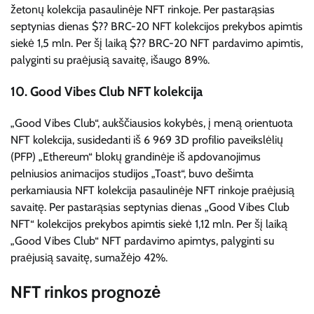
žetonų kolekcija pasaulinėje NFT rinkoje. Per pastarąsias
septynias dienas $?? BRC-20 NFT kolekcijos prekybos apimtis
siekė 1,5 mln. Per šį laiką $?? BRC-20 NFT pardavimo apimtis,
palyginti su praėjusią savaitę, išaugo 89%.
10. Good Vibes Club NFT kolekcija
„Good Vibes Club“, aukščiausios kokybės, į meną orientuota
NFT kolekcija, susidedanti iš 6 969 3D profilio paveikslėlių
(PFP) „Ethereum“ blokų grandinėje iš apdovanojimus
pelniusios animacijos studijos „Toast“, buvo dešimta
perkamiausia NFT kolekcija pasaulinėje NFT rinkoje praėjusią
savaitę. Per pastarąsias septynias dienas „Good Vibes Club
NFT“ kolekcijos prekybos apimtis siekė 1,12 mln. Per šį laiką
„Good Vibes Club“ NFT pardavimo apimtys, palyginti su
praėjusią savaitę, sumažėjo 42%.
NFT rinkos prognozė