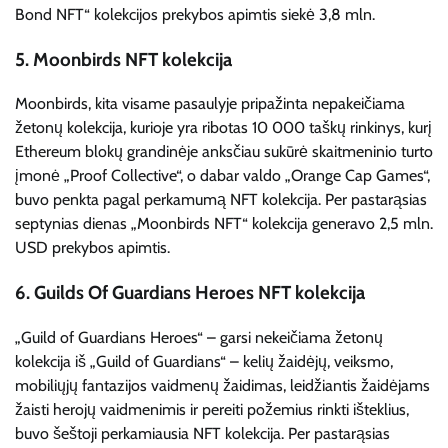
Bond NFT“ kolekcijos prekybos apimtis siekė 3,8 mln.
5. Moonbirds NFT kolekcija
Moonbirds, kita visame pasaulyje pripažinta nepakeičiama
žetonų kolekcija, kurioje yra ribotas 10 000 taškų rinkinys, kurį
Ethereum blokų grandinėje anksčiau sukūrė skaitmeninio turto
įmonė „Proof Collective“, o dabar valdo „Orange Cap Games“,
buvo penkta pagal perkamumą NFT kolekcija. Per pastarąsias
septynias dienas „Moonbirds NFT“ kolekcija generavo 2,5 mln.
USD prekybos apimtis.
6. Guilds Of Guardians Heroes NFT kolekcija
„Guild of Guardians Heroes“ – garsi nekeičiama žetonų
kolekcija iš „Guild of Guardians“ – kelių žaidėjų, veiksmo,
mobiliųjų fantazijos vaidmenų žaidimas, leidžiantis žaidėjams
žaisti herojų vaidmenimis ir pereiti požemius rinkti išteklius,
buvo šeštoji perkamiausia NFT kolekcija. Per pastarąsias