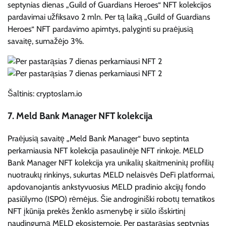
septynias dienas „Guild of Guardians Heroes“ NFT kolekcijos
pardavimai užfiksavo 2 mln. Per tą laiką „Guild of Guardians
Heroes“ NFT pardavimo apimtys, palyginti su praėjusią
savaitę, sumažėjo 3%.
Šaltinis: cryptoslam.io
7. Meld Bank Manager NFT kolekcija
Praėjusią savaitę „Meld Bank Manager“ buvo septinta
perkamiausia NFT kolekcija pasaulinėje NFT rinkoje. MELD
Bank Manager NFT kolekcija yra unikalių skaitmeninių profilių
nuotraukų rinkinys, sukurtas MELD nelaisvės DeFi platformai,
apdovanojantis ankstyvuosius MELD pradinio akcijų fondo
pasiūlymo (ISPO) rėmėjus. Šie androginiški robotų tematikos
NFT įkūnija prekės ženklo asmenybę ir siūlo išskirtinį
naudingumą MELD ekosistemoje. Per pastarąsias septynias