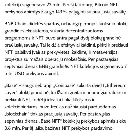
kolekcija sugeneravo 22 mln. Per šį laikotarpį Bitcoin NFT
prekybos apimtys išaugo 143%, palyginti su praėjusią savaitę.
BNB Chain, didelės spartos, nebrangi pirmojo sluoksnio blokų
grandinės ekosistema, sukurta decentralizuotoms
programoms ir NFT, buvo antra pagal dydį blokų grandinė
praėjusią savaitę. Tai leidžia efektyviai kaldinti, pirkti ir prekiauti
NFT, palaikyti įvairias prekyvietes, žaidimų ir metaversijos
projektus su mažais operacijų mokesčiais. Per pastarąsias
septynias dienas BNB grandinės NFT kolekcijos sugeneravo 7
mln. USD prekybos apimtį.
„Base“ – saugi, nebrangi „Coinbase“ sukurta dviejų „Ethereum
Layer“ blokų grandinė, leidžianti greitai ir nebrangiai kaldinti ir
prekiauti NFT, todėl ji idealiai tinka kūrėjams ir
kolekcionieriams, buvo trečias dažniausiai parduodamas
„blockchain“ tinklas praėjusią savaitę. Per pastarąsias
septynias dienas „Base NFT“ kolekcijų prekybos apimtis siekė
3,6 mln. Per šį laiką bazinės NFT prekybos pardavimo