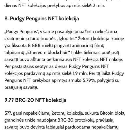
dienas NFT kolekcijos prekybos apimtis siekė 2 mln.
8. Pudgy Penguins NFT kolekcija
„Pudgy Penguins“, visame pasaulyje pripažinta nekeičiama
skaitmeninio turto įmonės „Igloo Inc“ žetonų kolekcija, kurioje
yra fiksuota 8 888 mielų pingvinų animacinių filmų,
talpinamų „Ethereum blockchain“ tinkle, tiekimas, praėjusią
savaitę buvo aštunta perkamiausia NFT kolekcija NFT rinkoje.
Per pastarąsias septynias dienas Pudgy Penguins NFT
kolekcijos pardavimų apimtis siekė 1,9 mln. Per tą laiką Pudgy
Penguins NFT prekybos apimtys smuko 5,79%, palyginti su
praėjusią savaitę.
9.?? BRC-20 NFT kolekcija
$??, garsi nepakeičiamų žetonų kolekcija, sukurta Bitcoin blokų
grandinės tinkle naudojant BRC-20 protokolą, praėjusią
savaitę buvo devinta labiausiai parduodama nepakeičiamų