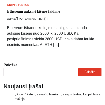
KRIPTOTURTAS
Ethereum auksinė kišenė žaidime
Admin
22 Lapkričio, 2025
0
Ethereum išbando kritinį momentą, kai atsiranda
auksinė kišenė nuo 2600 iki 2800 USD. Kai
pasipriešinimas siekia 2800 USD, rinka dabar laukia
esminis momentas. Ar ETH […]
Paieška
Paieška
Naujausi įrašai
„Bitcoin“ keturių savaičių laimėjimų serijos testas, kai paklausa
mažėja