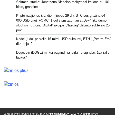
Sėkmės istorija: Jonathano Nicholso mokymosi kelionė su 101
blokų grandine
Kripto naujienos šiandien (liepos 29 d.): BTC susigrąžina 64
000 USD prieš FOMC, 1 colis pristato naują „DeFi“ likvidumo
sluoksnį, o „Ionic Digital“ akcijos „Nasdaq“ debiuto šoktelėjo 25
proc.
Kodėl „Lido“ perkelia 16 mlrd. USD sukauptų ETH į „Pectra-Era“
tikrintojus?
Dogecoin (DOGE) mirksi pagrindiniai pirkimo signalai: 10x ralis
laukia?
WEBSTUDIO.LT
© SKAITMENINIO MARKETINGO