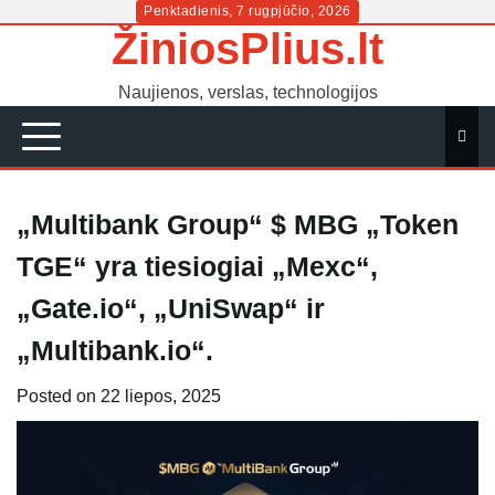
Skip
Penktadienis, 7 rugpjūčio, 2026
ŽiniosPlius.lt
to
content
Naujienos, verslas, technologijos
„Multibank Group“ $ MBG „Token
TGE“ yra tiesiogiai „Mexc“,
„Gate.io“, „UniSwap“ ir
„Multibank.io“.
Posted on
22 liepos, 2025