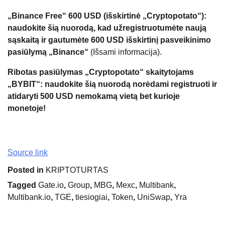
„Binance Free“ 600 USD (išskirtinė „Cryptopotato“):
naudokite šią nuorodą, kad užregistruotumėte naują
sąskaitą ir gautumėte 600 USD išskirtinį pasveikinimo
pasiūlymą „Binance“
(Išsami informacija).
Ribotas pasiūlymas „Cryptopotato“ skaitytojams
„BYBIT“: naudokite šią nuorodą norėdami registruoti ir
atidaryti 500 USD nemokamą vietą bet kurioje
monetoje!
Source link
Posted in
KRIPTOTURTAS
Tagged
Gate.io
,
Group
,
MBG
,
Mexc
,
Multibank
,
Multibank.io
,
TGE
,
tiesiogiai
,
Token
,
UniSwap
,
Yra