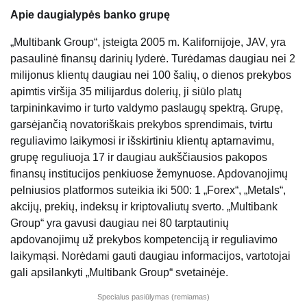
Apie daugialypės banko grupę
„Multibank Group“, įsteigta 2005 m. Kalifornijoje, JAV, yra
pasaulinė finansų darinių lyderė. Turėdamas daugiau nei 2
milijonus klientų daugiau nei 100 šalių, o dienos prekybos
apimtis viršija 35 milijardus dolerių, ji siūlo platų
tarpininkavimo ir turto valdymo paslaugų spektrą. Grupę,
garsėjančią novatoriškais prekybos sprendimais, tvirtu
reguliavimo laikymosi ir išskirtiniu klientų aptarnavimu,
grupę reguliuoja 17 ir daugiau aukščiausios pakopos
finansų institucijos penkiuose žemynuose. Apdovanojimų
pelniusios platformos suteikia iki 500: 1 „Forex“, „Metals“,
akcijų, prekių, indeksų ir kriptovaliutų sverto. „Multibank
Group“ yra gavusi daugiau nei 80 tarptautinių
apdovanojimų už prekybos kompetenciją ir reguliavimo
laikymąsi. Norėdami gauti daugiau informacijos, vartotojai
gali apsilankyti „Multibank Group“ svetainėje.
Specialus pasiūlymas (remiamas)