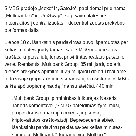
$ MBG pradėjo „Mexc“ ir „Gate.io“, papildomai prieinama
„Multibank.io“ ir „UniSwap“, kaip savo platesnės
integracijos į centralizuotas ir decentralizuotas prekybos
platformas dalis.
Liepos 18 d. Išankstinis pardavimas buvo išparduotas per
kelias minutes, įrodydamas, kad $ MBG yra unikalus
kraštas: kriptovaliutų turtas, pritvirtintas realaus pasaulio
verte. Remiantis „Multibank Group“ 35 milijardų dolerių
dienos prekybos apimtimi ir 29 milijardų dolerių realiame
turto visoje grupės keturių statramsčių ekosistemoje, MBG
teikia apčiuopiamą naudą finansų ateičiai. 440 mln.
„Multibank Group“ pirmininkas ir įkūrėjas Naseris
Taheris komentavo: „$ MBG paleidimas žymi mūsų
grupės transformacinį momentą ir platesnį
kriptovaliutos kraštovaizdį. Beprecedentė abiejų
išankstinių pardavimų paklausa-per kelias minutes-
sujungia„ Multibank “, kuriame yra„ Mullion “.