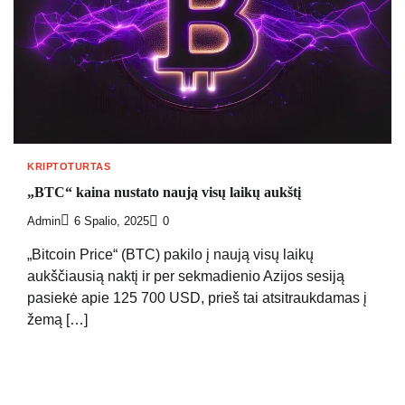
KRIPTOTURTAS
„BTC“ kaina nustato naują visų laikų aukštį
Admin
6 Spalio, 2025
0
„Bitcoin Price“ (BTC) pakilo į naują visų laikų
aukščiausią naktį ir per sekmadienio Azijos sesiją
pasiekė apie 125 700 USD, prieš tai atsitraukdamas į
žemą […]