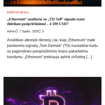
KRIPTOTURTAS
„Ethereum“ susiduria su „TD Sell“ signalu esant
dideliam pasipriešinimui – 4 100 USD?
Admin
7 Spalio, 2025
0
Analitikas atkreipė dėmesį į tai, kaip „Ethereum“ matė
pardavimo signalą „Tom Demark“ (TD) nuosekliai kartu
su pagrindinės pasipriešinimo linijos pakartotiniu
bandymu. „Ethereum“ prekiauja aplink viršutinę […]