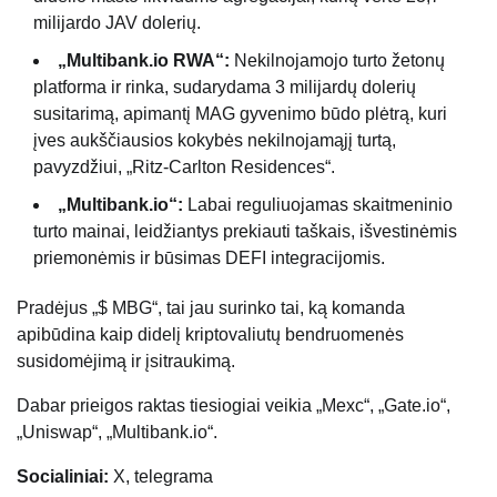
milijardo JAV dolerių.
„Multibank.io RWA“:
Nekilnojamojo turto žetonų
platforma ir rinka, sudarydama 3 milijardų dolerių
susitarimą, apimantį MAG gyvenimo būdo plėtrą, kuri
įves aukščiausios kokybės nekilnojamąjį turtą,
pavyzdžiui, „Ritz-Carlton Residences“.
„Multibank.io“:
Labai reguliuojamas skaitmeninio
turto mainai, leidžiantys prekiauti taškais, išvestinėmis
priemonėmis ir būsimas DEFI integracijomis.
Pradėjus „$ MBG“, tai jau surinko tai, ką komanda
apibūdina kaip didelį kriptovaliutų bendruomenės
susidomėjimą ir įsitraukimą.
Dabar prieigos raktas tiesiogiai veikia „Mexc“, „Gate.io“,
„Uniswap“, „Multibank.io“.
Socialiniai:
X, telegrama