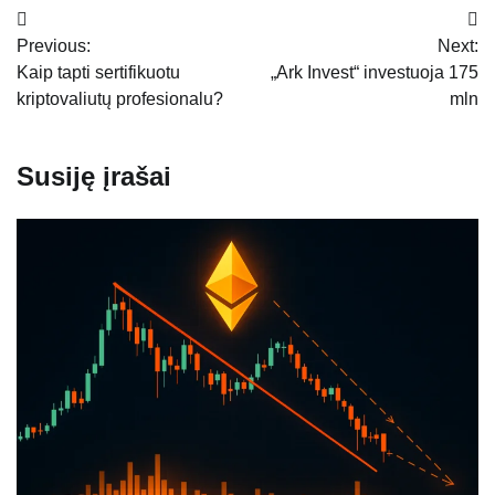
Navigacija
Previous:
Next:
tarp
Kaip tapti sertifikuotu
„Ark Invest“ investuoja 175
įrašų
kriptovaliutų profesionalu?
mln
Susiję įrašai