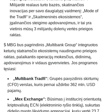
Milijardė realaus turto bazės, skatinančios
inovacijas per savo daugialypį vaidmenį: „Mode of
the Tradfi“ ir „Skaitmeninės ekosistemos“,
įgalinančios steigimo apdovanojimus, ir tai yra
vietinis mūsų 3 milijardų dolerių vertės prieigos
raktas.
$ MBG bus pagrindinis „Multibank Group“ integruotos
keturių statramsčio ekosistemų naudingumo prieigos
raktas, palaikantis operacijų mokesčius, didinimą,
apdovanojimus ir vidaus gyvenvietes. Jos programos
tęsiasi:
„Multibank Tradfi“:
Grupės pavyzdinis skirtumų
(CFD) verslas, kuris pernai uždirbo 362 mln. USD
pajamų.
„Mex Exchange“:
Būsimas į institucinį orientuotą
kriptovaliutų ECN (elektroninio ryšio tinklą), sukurtas
didelio masto likvidumo agregacijai, kurių vertė 23,7