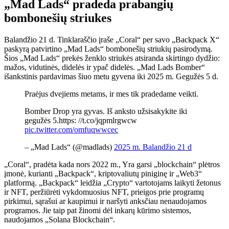
„Mad Lads“ pradeda prabangių
bombonešių striukes
Balandžio 21 d. Tinklaraščio įraše „Coral“ per savo „Backpack X“
paskyrą patvirtino „Mad Lads“ bombonešių striukių pasirodymą.
Šios „Mad Lads“ prekės ženklo striukės atsiranda skirtingo dydžio:
mažos, vidutinės, didelės ir ypač didelės. „Mad Lads Bomber“
išankstinis pardavimas šiuo metu gyvena iki 2025 m. Gegužės 5 d.
Praėjus dvejiems metams, ir mes tik pradedame veikti.
Bomber Drop yra gyvas. Iš anksto užsisakykite iki
gegužės 5.https: //t.co/jqpmlrgwcw
pic.twitter.com/omfuqwwcec
– „Mad Lads“ (@madlads)
2025 m. Balandžio 21 d
„Coral“, pradėta kada nors 2022 m., Yra garsi „blockchain“ plėtros
įmonė, kurianti „Backpack“, kriptovaliutų piniginę ir „Web3“
platformą. „Backpack“ leidžia „Crypto“ vartotojams laikyti žetonus
ir NFT, peržiūrėti vykdomuosius NFT, prieigos prie programų
pirkimui, sąrašui ar kaupimui ir naršyti anksčiau nenaudojamos
programos. Jie taip pat žinomi dėl inkarų kūrimo sistemos,
naudojamos „Solana Blockchain“.