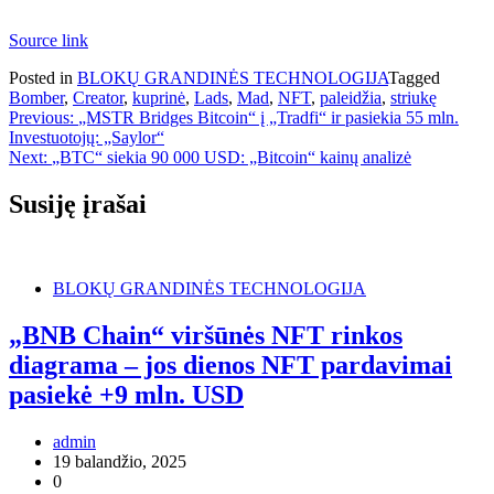
Source link
Posted in
BLOKŲ GRANDINĖS TECHNOLOGIJA
Tagged
Bomber
,
Creator
,
kuprinė
,
Lads
,
Mad
,
NFT
,
paleidžia
,
striukę
Navigacija
Previous:
„MSTR Bridges Bitcoin“ į „Tradfi“ ir pasiekia 55 mln.
Investuotojų: „Saylor“
tarp
Next:
„BTC“ siekia 90 000 USD: „Bitcoin“ kainų analizė
įrašų
Susiję įrašai
BLOKŲ GRANDINĖS TECHNOLOGIJA
„BNB Chain“ viršūnės NFT rinkos
diagrama – jos dienos NFT pardavimai
pasiekė +9 mln. USD
admin
19 balandžio, 2025
0