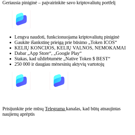
Geriausia piniginė – paįvairinkite savo kriptovaliutų portfelį
Lengva naudoti, funkcionuojama kriptovaliutų piniginė
Gaukite išankstinę prieigą prie būsimo „Token ICOS“
KELIŲ KONCIJOS, KELIŲ VALNOS, NEMOKAMAI
Dabar „App Store“, „Google Play“
Stakas, kad uždirbtumėte „Native Token $ BEST“
250 000 ir daugiau mėnesinių aktyvių vartotojų
Prisijunkite prie mūsų
Telegrama
kanalas, kad būtų atnaujintas
naujienų aprėptis