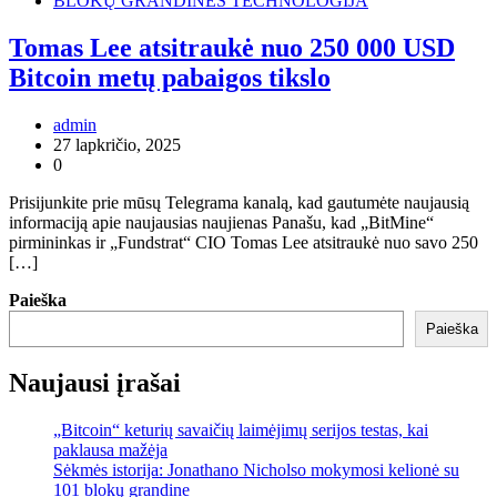
BLOKŲ GRANDINĖS TECHNOLOGIJA
Tomas Lee atsitraukė nuo 250 000 USD
Bitcoin metų pabaigos tikslo
admin
27 lapkričio, 2025
0
Prisijunkite prie mūsų Telegrama kanalą, kad gautumėte naujausią
informaciją apie naujausias naujienas Panašu, kad „BitMine“
pirmininkas ir „Fundstrat“ CIO Tomas Lee atsitraukė nuo savo 250
[…]
Paieška
Paieška
Naujausi įrašai
„Bitcoin“ keturių savaičių laimėjimų serijos testas, kai
paklausa mažėja
Sėkmės istorija: Jonathano Nicholso mokymosi kelionė su
101 blokų grandine