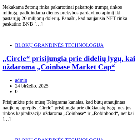
Nekakama žetonų rinka pakartotinai pakartojo trumpą rinkos
mitingą, padidindama dienos prekybos pardavimo apimtį iki
pastarųjų 20 milijonų dolerių. Panašu, kad naujausia NFT rinka
paskatino BNB […]
BLOKŲ GRANDINĖS TECHNOLOGIJA
„Circle“ prisijungia prie didelių lygų, kai
uždaroma „Coinbase Market Cap“
admin
24 birželio, 2025
0
Prisijunkite prie mūsų Telegrama kanalas, kad būtų atnaujintas
naujienų aprėptis „Circle“ prisijungia prie didžiausių lygų, nes jos
rinkos kapitalizacija uždaroma „Coinbase“ ir „Robinhood“, net kai
[…]