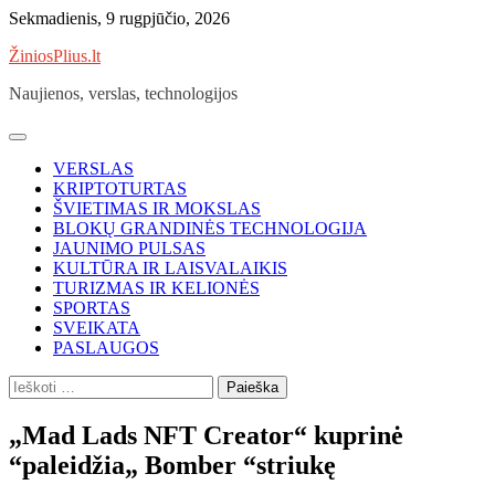
Skip
Sekmadienis, 9 rugpjūčio, 2026
to
ŽiniosPlius.lt
content
Naujienos, verslas, technologijos
VERSLAS
KRIPTOTURTAS
ŠVIETIMAS IR MOKSLAS
BLOKŲ GRANDINĖS TECHNOLOGIJA
JAUNIMO PULSAS
KULTŪRA IR LAISVALAIKIS
TURIZMAS IR KELIONĖS
SPORTAS
SVEIKATA
PASLAUGOS
Ieškoti:
„Mad Lads NFT Creator“ kuprinė
“paleidžia„ Bomber “striukę