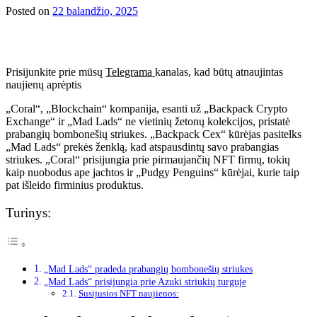
Posted on
22 balandžio, 2025
Prisijunkite prie mūsų
Telegrama
kanalas, kad būtų atnaujintas
naujienų aprėptis
„Coral“, „Blockchain“ kompanija, esanti už „Backpack Crypto
Exchange“ ir „Mad Lads“ ne vietinių žetonų kolekcijos, pristatė
prabangių bombonešių striukes. „Backpack Cex“ kūrėjas pasitelks
„Mad Lads“ prekės ženklą, kad atspausdintų savo prabangias
striukes. „Coral“ prisijungia prie pirmaujančių NFT firmų, tokių
kaip nuobodus ape jachtos ir „Pudgy Penguins“ kūrėjai, kurie taip
pat išleido firminius produktus.
Turinys:
„Mad Lads“ pradeda prabangių bombonešių striukes
„Mad Lads“ prisijungia prie Azuki striukių turguje
Susijusios NFT naujienos: