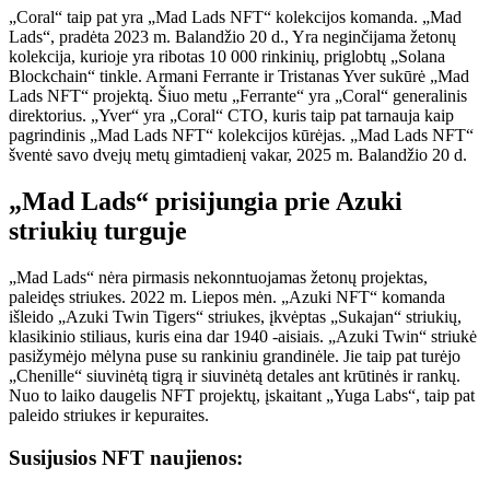
„Coral“ taip pat yra „Mad Lads NFT“ kolekcijos komanda. „Mad
Lads“, pradėta 2023 m. Balandžio 20 d., Yra neginčijama žetonų
kolekcija, kurioje yra ribotas 10 000 rinkinių, priglobtų „Solana
Blockchain“ tinkle. Armani Ferrante ir Tristanas Yver sukūrė „Mad
Lads NFT“ projektą. Šiuo metu „Ferrante“ yra „Coral“ generalinis
direktorius. „Yver“ yra „Coral“ CTO, kuris taip pat tarnauja kaip
pagrindinis „Mad Lads NFT“ kolekcijos kūrėjas. „Mad Lads NFT“
šventė savo dvejų metų gimtadienį vakar, 2025 m. Balandžio 20 d.
„Mad Lads“ prisijungia prie Azuki
striukių turguje
„Mad Lads“ nėra pirmasis nekonntuojamas žetonų projektas,
paleidęs striukes. 2022 m. Liepos mėn. „Azuki NFT“ komanda
išleido „Azuki Twin Tigers“ striukes, įkvėptas „Sukajan“ striukių,
klasikinio stiliaus, kuris eina dar 1940 -aisiais. „Azuki Twin“ striukė
pasižymėjo mėlyna puse su rankiniu grandinėle. Jie taip pat turėjo
„Chenille“ siuvinėtą tigrą ir siuvinėtą detales ant krūtinės ir rankų.
Nuo to laiko daugelis NFT projektų, įskaitant „Yuga Labs“, taip pat
paleido striukes ir kepuraites.
Susijusios NFT naujienos: