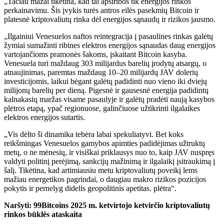
„Tačiau mažai tikėtina, kad tai apsiribos tik energijos rinkos
perkainavimu. Šis įvykis turės antros eilės pasekmių
Bitcoin
ir
platesnė kriptovaliutų rinka dėl energijos sąnaudų ir rizikos jausmo.
„Ilgainiui Venesuelos naftos reintegracija į pasaulines rinkas galėtų
žymiai sumažinti ribines elektros energijos sąnaudas daug energijos
vartojančioms pramonės šakoms, įskaitant
Bitcoin
kasyba.
Venesuela turi maždaug 303 milijardus barelių įrodytų atsargų, o
atnaujinimas, paremtas maždaug 10–20 milijardų JAV dolerių
investicijomis, laikui bėgant galėtų padidinti nuo vieno iki dviejų
milijonų barelių per dieną. Pigesnė ir gausesnė energija padidintų
kalnakasių maržas visame pasaulyje ir galėtų pradėti naują kasybos
plėtros etapą, ypač regionuose, galinčiuose užtikrinti ilgalaikes
elektros energijos sutartis.
„Vis dėlto ši dinamika tebėra labai spekuliatyvi. Bet koks
reikšmingas Venesuelos gamybos apimties padidėjimas užtruktų
metų, o ne mėnesių, ir visiškai priklausys nuo to, kaip JAV nuspręs
valdyti politinį perėjimą, sankcijų mažinimą ir ilgalaikį įsitraukimą į
šalį. Tikėtina, kad artimiausiu metu kriptovaliutų poveikį lems
mažiau energetikos pagrindai, o daugiau makro rizikos pozicijos
pokytis ir pernelyg didelis geopolitinis apetitas. plėtra“.
Naršyti: 99Bitcoins 2025 m. ketvirtojo ketvirčio kriptovaliutų
rinkos būklės ataskaita