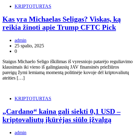
KRIPTOTURTAS
Kas yra Michaelas Seligas? Viskas, ką
reikia žinoti apie Trump CFTC Pick
admin
25 spalio, 2025
0
Staigus Michaelo Seligo iškilimas iš vyresniojo patarėjo reguliavimo
klausimais iki vieno iš galingiausių JAV finansinės priežiūros
pareigų žymi lemiamą momentą politinėje kovoje dėl kriptovaliutų
ateities […]
KRIPTOTURTAS
„Cardano“ kaina gali siekti 0,1 USD –
kriptovaliutų įkūrėjas siūlo įžvalgą
admin