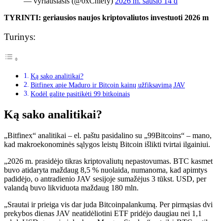
— vyriausiasis (@0xChiefy)
2026 m. sausio 14 d
TYRINTI: geriausios naujos kriptovaliutos investuoti 2026 m
Turinys:
Ką sako analitikai?
Bitfinex apie Maduro ir Bitcoin kainų užfiksavimą JAV
Kodėl galite pasitikėti 99 bitkoinais
Ką sako analitikai?
„Bitfinex“ analitikai – el. paštu pasidalino su „99Bitcoins“ – mano,
kad makroekonominės sąlygos leistų
Bitcoin
išlikti tvirtai ilgainiui.
„2026 m. prasidėjo tikras kriptovaliutų nepastovumas. BTC kasmet
buvo atidaryta maždaug 8,5 % nuolaida, numanoma, kad apimtys
padidėjo, o antradienio JAV sesijoje sumažėjus 3 tūkst. USD, per
valandą buvo likviduota maždaug 180 mln.
„Srautai ir prieiga vis dar juda
Bitcoin
palankumą. Per pirmąsias dvi
prekybos dienas JAV neatidėliotini ETF pridėjo daugiau nei 1,1