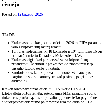
rėmėju
Posted on
12 birželio, 2026
TL; DR
Krakenas sako, kad jis tapo oficialiu 2026 m. FIFA pasaulio
taurės kriptovaliutų mainų rėmėju.
Turnyras išplečiamas iki 48 komandų ir 104 rungtynių 16-oje
priimančių miestų Kanadoje, Meksikoje ir JAV.
Krakenas teigia, kad partnerystė skirta kriptovaliutų
pritaikymui, švietimui ir prekės ženklo žinomumui tarp
pasaulio futbolo gerbėjų skatinti.
Sandoris rodo, kad kriptovaliutų įmonės vėl naudojasi
pagrindine sporto partneryste, kad pasiektų pagrindines
auditorijas.
Kraken buvo pavadintas oficialiu FIFA World Cup 2026
kriptovaliutų biržos rėmėju, suteikdamas biržai pasaulinę sporto
rinkodaros platformą, nes kriptovaliutų įmonės ieško pagrindinės
auditorijos pasiekiamumo po ramesnio rėmimo ciklo po FTX.