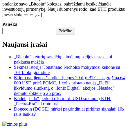
pralenkė savo „Bitcoin“ kolegas, pabrėždami besikeičiančią
investuotojų pirmenybę. Nauji duomenys rodo, kad ETH produktai
piešia stabilesnes […]
Paieška
Paieška
Naujausi įrašai
„Bitcoin“ keturių savaičių laimėjimų serijos testas, kai
paklausa mažėja
Sėkmės istorija: Jonathano Nicholso mokymosi kelionė su
101 blokų grandine
Kripto naujienos šiandien (liepos 29 d.): BTC susigrąžina 64
000 USD prieš FOMC, 1 colis pristato naują „DeFi“
likvidumo sluoksnį, o „Ionic Digital“ akcijos „Nasdaq“
debiuto šoktelėjo 25 proc.
Kodėl „Lido“ perkelia 16 mlrd. USD sukauptų ETH į
„Pectra-Era“ tikrintojus?
Dogecoin (DOGE) mirksi pagrindiniai pirkimo signalai: 10x
ralis laukia?