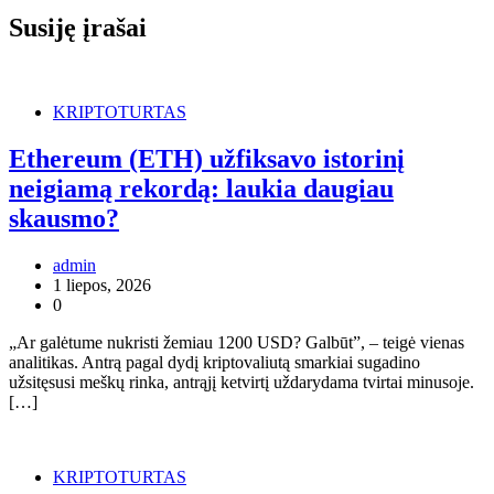
Susiję įrašai
KRIPTOTURTAS
Ethereum (ETH) užfiksavo istorinį
neigiamą rekordą: laukia daugiau
skausmo?
admin
1 liepos, 2026
0
„Ar galėtume nukristi žemiau 1200 USD? Galbūt”, – teigė vienas
analitikas. Antrą pagal dydį kriptovaliutą smarkiai sugadino
užsitęsusi meškų rinka, antrąjį ketvirtį uždarydama tvirtai minusoje.
[…]
KRIPTOTURTAS