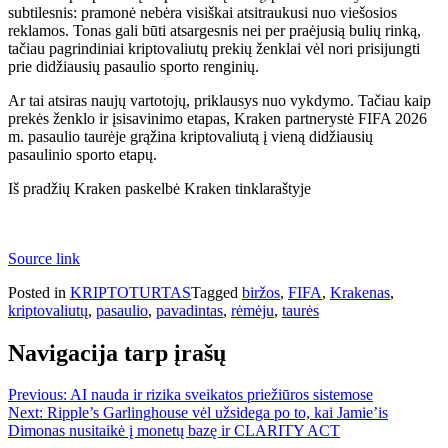
subtilesnis: pramonė nebėra visiškai atsitraukusi nuo viešosios
reklamos. Tonas gali būti atsargesnis nei per praėjusią bulių rinką,
tačiau pagrindiniai kriptovaliutų prekių ženklai vėl nori prisijungti
prie didžiausių pasaulio sporto renginių.
Ar tai atsiras naujų vartotojų, priklausys nuo vykdymo. Tačiau kaip
prekės ženklo ir įsisavinimo etapas, Kraken partnerystė FIFA 2026
m. pasaulio taurėje grąžina kriptovaliutą į vieną didžiausių
pasaulinio sporto etapų.
Iš pradžių Kraken paskelbė Kraken tinklaraštyje
Source link
Posted in
KRIPTOTURTAS
Tagged
biržos
,
FIFA
,
Krakenas
,
kriptovaliutų
,
pasaulio
,
pavadintas
,
rėmėju
,
taurės
Navigacija tarp įrašų
Previous:
AI nauda ir rizika sveikatos priežiūros sistemose
Next:
Ripple’s Garlinghouse vėl užsidega po to, kai Jamie’is
Dimonas nusitaikė į monetų bazę ir CLARITY ACT