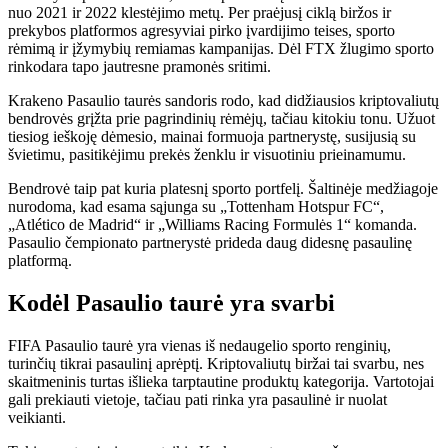
nuo 2021 ir 2022 klestėjimo metų. Per praėjusį ciklą biržos ir
prekybos platformos agresyviai pirko įvardijimo teises, sporto
rėmimą ir įžymybių remiamas kampanijas. Dėl FTX žlugimo sporto
rinkodara tapo jautresne pramonės sritimi.
Krakeno Pasaulio taurės sandoris rodo, kad didžiausios kriptovaliutų
bendrovės grįžta prie pagrindinių rėmėjų, tačiau kitokiu tonu. Užuot
tiesiog ieškoję dėmesio, mainai formuoja partnerystę, susijusią su
švietimu, pasitikėjimu prekės ženklu ir visuotiniu prieinamumu.
Bendrovė taip pat kuria platesnį sporto portfelį. Šaltinėje medžiagoje
nurodoma, kad esama sąjunga su „Tottenham Hotspur FC“,
„Atlético de Madrid“ ir „Williams Racing Formulės 1“ komanda.
Pasaulio čempionato partnerystė prideda daug didesnę pasaulinę
platformą.
Kodėl Pasaulio taurė yra svarbi
FIFA Pasaulio taurė yra vienas iš nedaugelio sporto renginių,
turinčių tikrai pasaulinį aprėptį. Kriptovaliutų biržai tai svarbu, nes
skaitmeninis turtas išlieka tarptautine produktų kategorija. Vartotojai
gali prekiauti vietoje, tačiau pati rinka yra pasaulinė ir nuolat
veikianti.