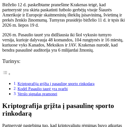
Birželio 12 d. paskelbtame pranešime Krakenas teigė, kad
partnerystė yra skirta paskatinti futbolo gerbėjų visoje Šiaurės
Amerikoje ir Europoje skaitmeninių išteklių įsisavinimą, švietimą ir
prekės ženklo žinomumą. Turnyras prasidėjo birželio 11 d. ir tęsis iki
2026 m. liepos 19 d.
2026 m. Pasaulio taurė yra didžiausia iki šiol vykusio turnyro
versija, kurioje dalyvauja 48 komandos, 104 rungtynės ir 16 miestų,
kuriuose vyks Kanados, Meksikos ir JAV. Krakenas nurodė, kad
bendra pasaulinė auditorija yra 6 milijardai žmonių.
Turinys:
Kriptografija grįžta į pasaulinę sporto rinkodarą
Kodėl Pasaulio taurė yra svarbi
Verslo signalas pramonei
Kriptografija grįžta į pasaulinę sporto
rinkodarą
Partnerystė pastebima tuo, kad kriptovaliutų rėmimas buvo atkurtas