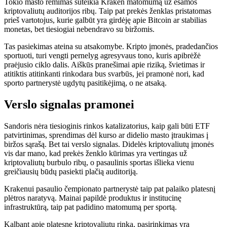
Tokio masto rėmimas suteikia Kraken matomumą už esamos
kriptovaliutų auditorijos ribų. Taip pat prekės ženklas pristatomas
prieš vartotojus, kurie galbūt yra girdėję apie Bitcoin ar stabilias
monetas, bet tiesiogiai nebendravo su biržomis.
Tas pasiekimas ateina su atsakomybe. Kripto įmonės, pradedančios
sportuoti, turi vengti pernelyg agresyvaus tono, kuris apibrėžė
praėjusio ciklo dalis. Aiškūs pranešimai apie riziką, švietimas ir
atitiktis atitinkanti rinkodara bus svarbūs, jei pramonė nori, kad
sporto partnerystė ugdytų pasitikėjimą, o ne atsaką.
Verslo signalas pramonei
Sandoris nėra tiesioginis rinkos katalizatorius, kaip gali būti ETF
patvirtinimas, sprendimas dėl kurso ar didelio masto įtraukimas į
biržos sąrašą. Bet tai verslo signalas. Didelės kriptovaliutų įmonės
vis dar mano, kad prekės ženklo kūrimas yra vertingas už
kriptovaliutų burbulo ribų, o pasaulinis sportas išlieka vienu
greičiausių būdų pasiekti plačią auditoriją.
Krakenui pasaulio čempionato partnerystė taip pat palaiko platesnį
plėtros naratyvą. Mainai papildė produktus ir institucinę
infrastruktūrą, taip pat padidino matomumą per sportą.
Kalbant apie platesnę kriptovaliutų rinką, pasirinkimas yra