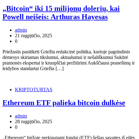
„Bitcoin“ iki 15 milijonų dolerių, kai
Powell neišeis: Arthuras Hayesas
admin
21 rugpjūčio, 2025
0
Priežastis pasitikėti Griežta redakcinė politika, kurioje pagrindinis
dėmesys skiriamas tikslumui, aktualumui ir nešališkumui Sukūrė
pramonės ekspertai ir kruopščiai peržiūrimi Aukščiausi pranešimų ir
leidybos standartai Griežta […]
KRIPTOTURTAS
Ethereum ETF palieka bitcoin dulkėse
admin
28 rugpjūčio, 2025
0
„Ethereum“ biržoje prekiaujami fondai (ETF) šešias savaites iš eilės