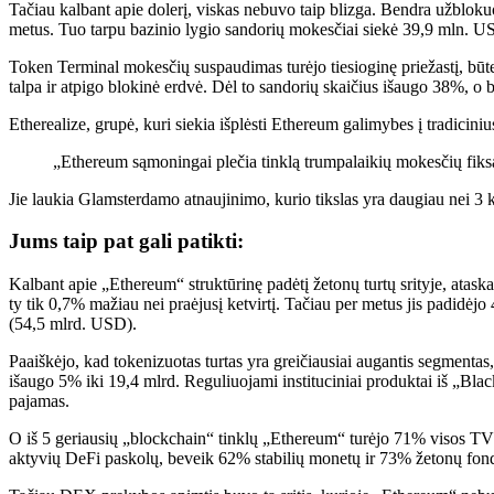
Tačiau kalbant apie dolerį, viskas nebuvo taip blizga. Bendra užblokuo
metus. Tuo tarpu bazinio lygio sandorių mokesčiai siekė 39,9 mln. US
Token Terminal mokesčių suspaudimas turėjo tiesioginę priežastį, bū
talpa ir atpigo blokinė erdvė. Dėl to sandorių skaičius išaugo 38%, o 
Etherealize, grupė, kuri siekia išplėsti Ethereum galimybes į tradicinius
„Ethereum sąmoningai plečia tinklą trumpalaikių mokesčių fiksav
Jie laukia Glamsterdamo atnaujinimo, kurio tikslas yra daugiau nei 3 k
Jums taip pat gali patikti:
Kalbant apie „Ethereum“ struktūrinę padėtį žetonų turtų srityje, ataska
ty tik 0,7% mažiau nei praėjusį ketvirtį. Tačiau per metus jis padid
(54,5 mlrd. USD).
Paaiškėjo, kad tokenizuotas turtas yra greičiausiai augantis segment
išaugo 5% iki 19,4 mlrd. Reguliuojami instituciniai produktai iš „Bl
pajamas.
O iš 5 geriausių „blockchain“ tinklų „Ethereum“ turėjo 71% visos TV
aktyvių DeFi paskolų, beveik 62% stabilių monetų ir 73% žetonų fond