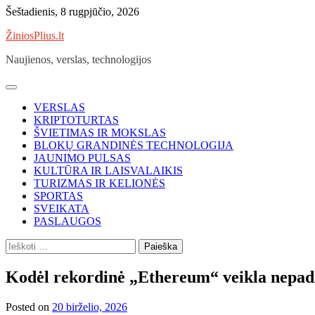
Skip
Šeštadienis, 8 rugpjūčio, 2026
to
ŽiniosPlius.lt
content
Naujienos, verslas, technologijos
VERSLAS
KRIPTOTURTAS
ŠVIETIMAS IR MOKSLAS
BLOKŲ GRANDINĖS TECHNOLOGIJA
JAUNIMO PULSAS
KULTŪRA IR LAISVALAIKIS
TURIZMAS IR KELIONĖS
SPORTAS
SVEIKATA
PASLAUGOS
Ieškoti:
Kodėl rekordinė „Ethereum“ veikla nepa
Posted on
20 birželio, 2026