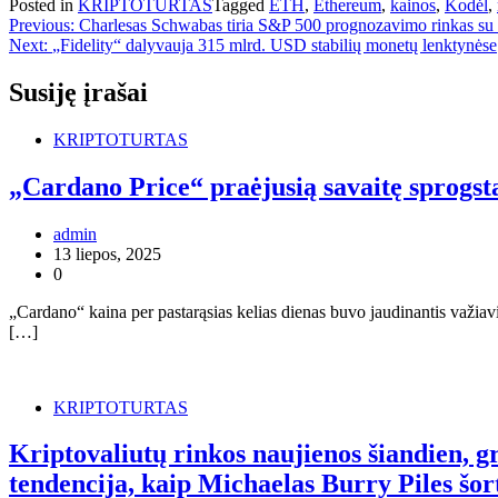
Posted in
KRIPTOTURTAS
Tagged
ETH
,
Ethereum
,
kainos
,
Kodėl
,
Navigacija
Previous:
Charlesas Schwabas tiria S&P 500 prognozavimo rinkas su
Next:
„Fidelity“ dalyvauja 315 mlrd. USD stabilių monetų lenktynėse
tarp
įrašų
Susiję įrašai
KRIPTOTURTAS
„Cardano Price“ praėjusią savaitę sprogst
admin
13 liepos, 2025
0
„Cardano“ kaina per pastarąsias kelias dienas buvo jaudinantis važiav
[…]
KRIPTOTURTAS
Kriptovaliutų rinkos naujienos šiandien, gr
tendencija, kaip Michaelas Burry Piles šor