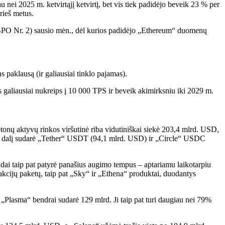
nei 2025 m. ketvirtąjį ketvirtį, bet vis tiek padidėjo beveik 23 % per
rieš metus.
 (BPO Nr. 2) sausio mėn., dėl kurios padidėjo „Ethereum“ duomenų
 paklausą (ir galiausiai tinklo pajamas).
as galiausiai nukreips į 10 000 TPS ir beveik akimirksniu iki 2029 m.
žetonų aktyvų rinkos viršutinė riba vidutiniškai siekė 203,4 mlrd. USD,
žiąją dalį sudarė „Tether“ USDT (94,1 mlrd. USD) ir „Circle“ USDC
dai taip pat patyrė panašius augimo tempus – aptariamu laikotarpiu
kcijų paketų, taip pat „Sky“ ir „Ethena“ produktai, duodantys
Plasma“ bendrai sudarė 129 mlrd. Ji taip pat turi daugiau nei 79%