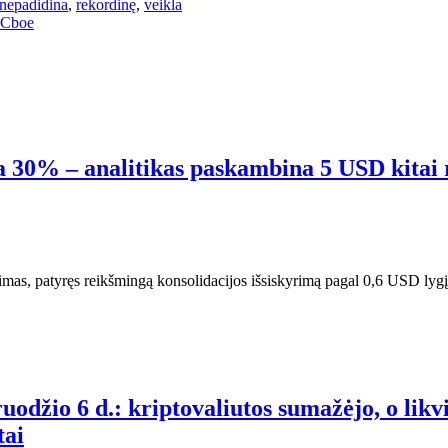
nepadidina
,
rekordinę
,
veikla
 Cboe
a 30% – analitikas paskambina 5 USD kitai 
imas, patyręs reikšmingą konsolidacijos išsiskyrimą pagal 0,6 USD lygį
uodžio 6 d.: kriptovaliutos sumažėjo, o lik
tai