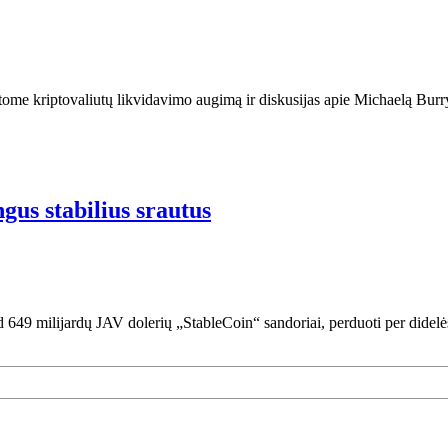
atome kriptovaliutų likvidavimo augimą ir diskusijas apie Michaelą Bur
us stabilius srautus
ad 649 milijardų JAV dolerių „StableCoin“ sandoriai, perduoti per didelė