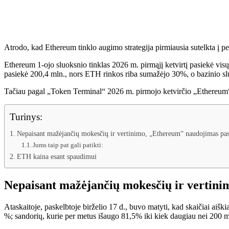
Atrodo, kad Ethereum tinklo augimo strategija pirmiausia sutelkta į p
Ethereum 1-ojo sluoksnio tinklas 2026 m. pirmąjį ketvirtį pasiekė vis
pasiekė 200,4 mln., nors ETH rinkos riba sumažėjo 30%, o bazinio s
Tačiau pagal „Token Terminal“ 2026 m. pirmojo ketvirčio „Ethereum“ a
Turinys:
Nepaisant mažėjančių mokesčių ir vertinimo, „Ethereum“ naudojimas pas
Jums taip pat gali patikti:
ETH kaina esant spaudimui
Nepaisant mažėjančių mokesčių ir vertin
Ataskaitoje, paskelbtoje birželio 17 d., buvo matyti, kad skaičiai aiški
%; sandorių, kurie per metus išaugo 81,5% iki kiek daugiau nei 200 ml