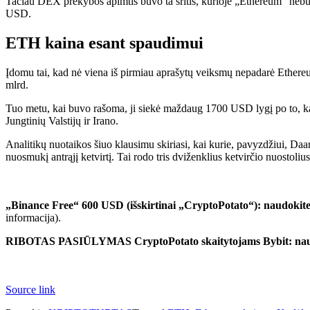
Tačiau DEX prekybos apimtis buvo ta sritis, kurioje „Ethereum“ neb
USD.
ETH kaina esant spaudimui
Įdomu tai, kad nė viena iš pirmiau aprašytų veiksmų nepadarė Ethereum
mlrd.
Tuo metu, kai buvo rašoma, ji siekė maždaug 1700 USD lygį po to, kai
Jungtinių Valstijų ir Irano.
Analitikų nuotaikos šiuo klausimu skiriasi, kai kurie, pavyzdžiui, D
nuosmukį antrąjį ketvirtį. Tai rodo tris dviženklius ketvirčio nuostolius 
„Binance Free“ 600 USD (išskirtinai „CryptoPotato“): naudokite
informacija).
RIBOTAS PASIŪLYMAS CryptoPotato skaitytojams Bybit: naudok
Source link