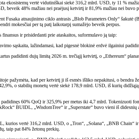
ta ekosistemų vertė vidutiniškai siekė 316,2 mlrd. USD, ty 11 % mažiau 
D, beveik 48% mažiau nei praėjusį ketvirtį ir 81,9% mažiau nei buvo p
tent Fusaka atnaujinimo ciklo antrasis „Blob Parameters Only“ šakutė
bendri mokesčiai per tą patį laikotarpį sumažėjo beveik perpus.
 finansus ir prisidedanti prie ataskaitos, suformulavo ją taip:
imo sąskaita, lažindamasi, kad pigesnė blokinė erdvė ilgainiui padidins
artus padidinti dujų limitą 2026 m. trečiąjį ketvirtį, o „Ethereum“ plan
itoje pažymėta, kad per ketvirtį ji iš esmės išliko nepakitusi, o bendra 
ėjo 42,9%, o stabilių monetų vertė siekė 178,9 mlrd. USD, iš kurių did
as, padidinęs 60% QoQ ir 325,9% per metus iki 4,7 mlrd. Tokenizuoti fon
ackRock“ BUIDL, „WisdomTree“ ir „Superstate“ buvo vieni iš didesnių a
L, kurios vertė 316,2 mlrd. USD, o „Tron“, „Solana“, „BNB Chain“ ir „
ų, taip pat 84% žetonų prekių.