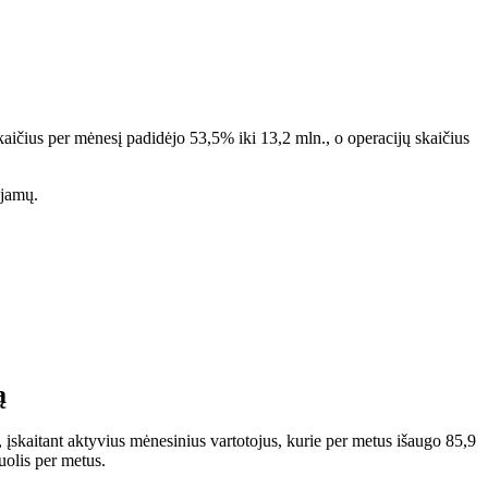
kaičius per mėnesį padidėjo 53,5% iki 13,2 mln., o operacijų skaičius
ajamų.
ą
o, įskaitant aktyvius mėnesinius vartotojus, kurie per metus išaugo 85,9
uolis per metus.