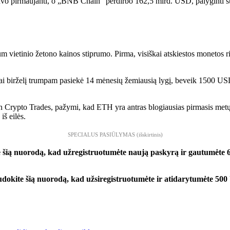
uvo pirmaujanti, o „BNB Chain“ perdirbo 162,5 mlrd. USD, palyginti s
 vietinio žetono kainos stiprumo. Pirma, visiškai atskiestos monetos ri
 birželį trumpam pasiekė 14 mėnesių žemiausią lygį, beveik 1500 USD, o
aan Crypto Trades, pažymi, kad ETH yra antras blogiausias pirmasis me
iš eilės.
SPECIALUS PASIŪLYMAS (išskirtinis)
 šią nuorodą, kad užregistruotumėte naują paskyrą ir gautumėte 
ite šią nuorodą, kad užsiregistruotumėte ir atidarytumėte 5