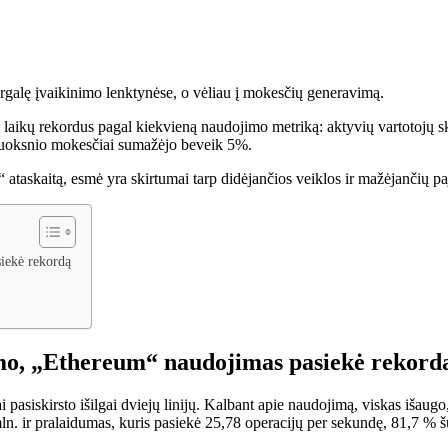
ergalę įvaikinimo lenktynėse, o vėliau į mokesčių generavimą.
ų laikų rekordus pagal kiekvieną naudojimo metriką: aktyvių vartotojų s
luoksnio mokesčiai sumažėjo beveik 5%.
taskaitą, esmė yra skirtumai tarp didėjančios veiklos ir mažėjančių p
iekė rekordą
imo, „Ethereum“ naudojimas pasiekė rekord
ai pasiskirsto išilgai dviejų linijų. Kalbant apie naudojimą, viskas išaug
n. ir pralaidumas, kuris pasiekė 25,78 operacijų per sekundę, 81,7 % š