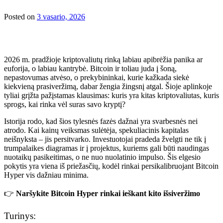
Posted on
3 vasario, 2026
2026 m. pradžioje kriptovaliutų rinką labiau apibrėžia panika ar
euforija, o labiau kantrybė. Bitcoin ir toliau juda į šoną,
nepastovumas atvėso, o prekybininkai, kurie kažkada siekė
kiekvieną prasiveržimą, dabar žengia žingsnį atgal. Šioje aplinkoje
tyliai grįžta pažįstamas klausimas: kuris yra kitas kriptovaliutas, kuris
sprogs, kai rinka vėl suras savo kryptį?
Istorija rodo, kad šios tylesnės fazės dažnai yra svarbesnės nei
atrodo. Kai kainų veiksmas sulėtėja, spekuliacinis kapitalas
neišnyksta – jis persitvarko. Investuotojai pradeda žvelgti ne tik į
trumpalaikes diagramas ir į projektus, kuriems gali būti naudingas
nuotaikų pasikeitimas, o ne nuo nuolatinio impulso. Šis elgesio
pokytis yra viena iš priežasčių, kodėl rinkai persikalibruojant Bitcoin
Hyper vis dažniau minima.
👉
Naršykite Bitcoin Hyper rinkai ieškant kito išsiveržimo
Turinys: