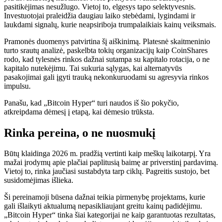
pasitikėjimas nesužlugo. Vietoj to, elgesys tapo selektyvesnis.
Investuotojai praleidžia daugiau laiko stebėdami, lygindami ir
laukdami signalų, kurie neapsiriboja trumpalaikiais kainų veiksmais.
Pramonės duomenys patvirtina šį aiškinimą. Platesnė skaitmeninio
turto srautų analizė, paskelbta tokių organizacijų kaip
CoinShares
rodo, kad tylesnės rinkos dažnai sutampa su kapitalo rotacija, o ne
kapitalo nutekėjimu. Tai sukuria sąlygas, kai alternatyvūs
pasakojimai gali įgyti trauką nekonkuruodami su agresyvia rinkos
impulsu.
Panašu, kad „Bitcoin Hyper“ turi naudos iš šio pokyčio,
atkreipdama dėmesį į etapą, kai dėmesio trūksta.
Rinka pereina, o ne nuosmukį
Būtų klaidinga 2026 m. pradžią vertinti kaip meškų laikotarpį. Yra
mažai įrodymų apie plačiai paplitusią baimę ar priverstinį pardavimą.
Vietoj to, rinka jaučiasi sustabdyta tarp ciklų. Pagreitis sustojo, bet
susidomėjimas išlieka.
Ši pereinamoji būsena dažnai teikia pirmenybę projektams, kurie
gali išlaikyti aktualumą nepasikliaujant greitu kainų padidėjimu.
„Bitcoin Hyper“ tinka šiai kategorijai ne kaip garantuotas rezultatas,