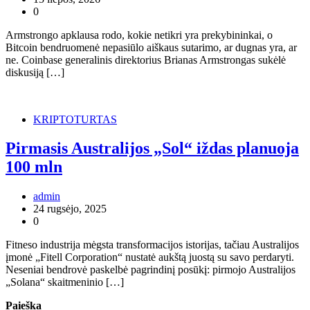
0
Armstrongo apklausa rodo, kokie netikri yra prekybininkai, o
Bitcoin bendruomenė nepasiūlo aiškaus sutarimo, ar dugnas yra, ar
ne. Coinbase generalinis direktorius Brianas Armstrongas sukėlė
diskusiją […]
KRIPTOTURTAS
Pirmasis Australijos „Sol“ iždas planuoja
100 mln
admin
24 rugsėjo, 2025
0
Fitneso industrija mėgsta transformacijos istorijas, tačiau Australijos
įmonė „Fitell Corporation“ nustatė aukštą juostą su savo perdaryti.
Neseniai bendrovė paskelbė pagrindinį posūkį: pirmojo Australijos
„Solana“ skaitmeninio […]
Paieška