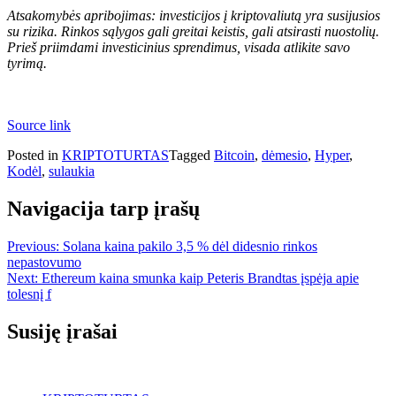
Atsakomybės apribojimas: investicijos į kriptovaliutą yra susijusios
su rizika. Rinkos sąlygos gali greitai keistis, gali atsirasti nuostolių.
Prieš priimdami investicinius sprendimus, visada atlikite savo
tyrimą.
Source link
Posted in
KRIPTOTURTAS
Tagged
Bitcoin
,
dėmesio
,
Hyper
,
Kodėl
,
sulaukia
Navigacija tarp įrašų
Previous:
Solana kaina pakilo 3,5 % dėl didesnio rinkos
nepastovumo
Next:
Ethereum kaina smunka kaip Peteris Brandtas įspėja apie
tolesnį f
Susiję įrašai