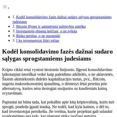
Kodėl konsolidavimo fazės dažnai sudaro sąlygas sprogstamiems
judesiams
Bitcoin Hyper ir asimetrinių galimybių paieška
Investuotojų elgsena keičiasi, o ne nyksta
Rinka pereina, o ne nuosmukį
Į ką investuotojai žiūri toliau
Kodėl konsolidavimo fazės dažnai sudaro
sąlygas sprogstamiems judesiams
Kripto ciklai retai vystosi tiesiomis linijomis. Ilgesni konsolidavimo
laikotarpiai istoriškai veikė kaip paleidimo aikštelės, o ne aklavietės.
Šiomis akimirkomis didelės kapitalizacijos turtas, pvz., Bitcoin,
sugeria makroekonominį spaudimą, o dėmesys lėtai pereina prie
alternatyvų, kurios nėra tiesiogiai susijusios su kasdieniais kainų
svyravimais.
Paprastai tai būna tada, kai pokalbis apie kitą kriptovaliutą, kuris turi
sprogti, pradeda įgauti trauką. Ne todėl, kad kyla kainos, o dėl to,
kad investuotojai persikelia. Jie vertina, kurie projektai gali sulaukti
susidomėjimo net tada, kai platesnė rinka jaučiasi netvirta.