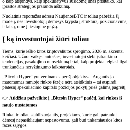
o kaip atspindys, kaip spekuliatyvus susidomėjimas prisitaiko, kai
įprastos strategijos praranda aiškumą.
Nuolatinis reportažas adresu
NaujienosBTC
ir toliau pabrėžia šį
modelį, nes investuotojų dėmesys krypsta į struktūrą, pozicionavimą
ir laiką, o ne į tiesioginę grąžą.
Į ką investuotojai žiūri toliau
Tiems, kurie ieško kitos kriptovaliutos sprogimo, 2026 m. akcentai
keičiasi. Užuot vaikęsi antraštes, investuotojai stebi įsitraukimo
tendencijas, pasakojimo nuoseklumą ir tai, kaip projektai elgiasi ilgai
trunkančiais neryžtingumo laikotarpiais.
„Bitcoin Hyper“ yra vertinamas per šį objektyvą. Augantis jo
matomumas ramioje rinkos fazėje nėra atsitiktinis – tai atspindi
platesnį spekuliacinio kapitalo pozicijos pokytį prieš galimą pagreitį.
👉
Atidžiau pažvelkite į „Bitcoin Hyper“ padėtį, kai rinkos iš
naujo nustatomos
Rinkai ir toliau stabilizuojantis, projektams, kurie gali patraukti
dėmesį nepasikliaujant nepastovumu, gali būti tinkamiausios kitos
fazės sąlygos.