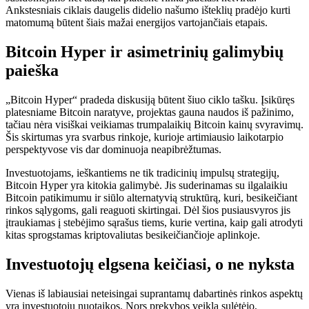
Ankstesniais ciklais daugelis didelio našumo išteklių pradėjo kurti
matomumą būtent šiais mažai energijos vartojančiais etapais.
Bitcoin Hyper ir asimetrinių galimybių
paieška
„Bitcoin Hyper“ pradeda diskusiją būtent šiuo ciklo tašku. Įsikūręs
platesniame Bitcoin naratyve, projektas gauna naudos iš pažinimo,
tačiau nėra visiškai veikiamas trumpalaikių Bitcoin kainų svyravimų.
Šis skirtumas yra svarbus rinkoje, kurioje artimiausio laikotarpio
perspektyvose vis dar dominuoja neapibrėžtumas.
Investuotojams, ieškantiems ne tik tradicinių impulsų strategijų,
Bitcoin Hyper yra kitokia galimybė. Jis suderinamas su ilgalaikiu
Bitcoin patikimumu ir siūlo alternatyvią struktūrą, kuri, besikeičiant
rinkos sąlygoms, gali reaguoti skirtingai. Dėl šios pusiausvyros jis
įtraukiamas į stebėjimo sąrašus tiems, kurie vertina, kaip gali atrodyti
kitas sprogstamas kriptovaliutas besikeičiančioje aplinkoje.
Investuotojų elgsena keičiasi, o ne nyksta
Vienas iš labiausiai neteisingai suprantamų dabartinės rinkos aspektų
yra investuotojų nuotaikos. Nors prekybos veikla sulėtėjo,