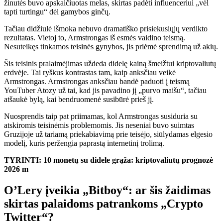
žinutės buvo apskaičiuotas melas, skirtas padėti influenceriui „vėl
tapti turtingu“ dėl gamybos ginčų.
Tačiau didžiulė išmoka nebuvo dramatiško prisiekusiųjų verdikto
rezultatas. Vietoj to, Armstrongas iš esmės vaidino teismą.
Nesuteikęs tinkamos teisinės gynybos, jis priėmė sprendimą už akių.
Šis teisinis pralaimėjimas uždeda didelę kainą šmeižtui kriptovaliutų
erdvėje. Tai ryškus kontrastas tam, kaip anksčiau veikė
Armstrongas. Armstrongas anksčiau bandė paduoti į teismą
YouTuber Atozy už tai, kad jis pavadino jį „purvo maišu“, tačiau
atšaukė bylą, kai bendruomenė susibūrė prieš jį.
Nuosprendis taip pat priimamas, kol Armstrongas susiduria su
atskiromis teisinėmis problemomis. Jis neseniai buvo suimtas
Gruzijoje už tariamą priekabiavimą prie teisėjo, siūlydamas elgesio
modelį, kuris peržengia paprastą internetinį trolimą.
TYRINTI:
10 monetų su didele grąža: kriptovaliutų prognozė
2026 m
O’Lery įveikia „Bitboy“: ar šis žaidimas
skirtas palaidoms patrankoms „Crypto
Twitter“?