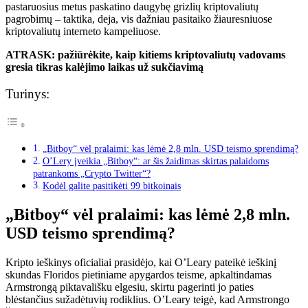
pastaruosius metus paskatino daugybę grizlių kriptovaliutų
pagrobimų – taktika, deja, vis dažniau pasitaiko žiauresniuose
kriptovaliutų interneto kampeliuose.
ATRASK: pažiūrėkite, kaip kitiems kriptovaliutų vadovams
gresia tikras kalėjimo laikas už sukčiavimą
Turinys:
„Bitboy“ vėl pralaimi: kas lėmė 2,8 mln. USD teismo sprendimą?
O’Lery įveikia „Bitboy“: ar šis žaidimas skirtas palaidoms
patrankoms „Crypto Twitter“?
Kodėl galite pasitikėti 99 bitkoinais
„Bitboy“ vėl pralaimi: kas lėmė 2,8 mln.
USD teismo sprendimą?
Kripto ieškinys oficialiai prasidėjo, kai O’Leary pateikė ieškinį
skundas
Floridos pietiniame apygardos teisme, apkaltindamas
Armstrongą piktavališku elgesiu, skirtu pagerinti jo paties
blėstančius sužadėtuvių rodiklius. O’Leary teigė, kad Armstrongo