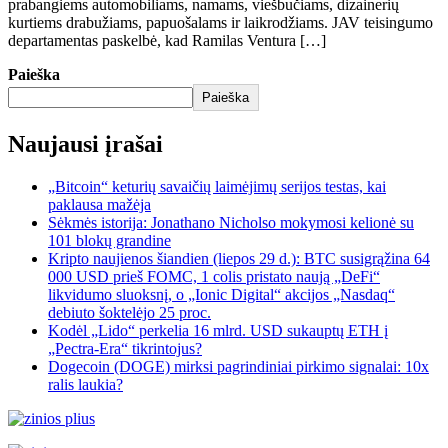
prabangiems automobiliams, namams, viešbučiams, dizainerių
kurtiems drabužiams, papuošalams ir laikrodžiams. JAV teisingumo
departamentas paskelbė, kad Ramilas Ventura […]
Paieška
Paieška
Naujausi įrašai
„Bitcoin“ keturių savaičių laimėjimų serijos testas, kai
paklausa mažėja
Sėkmės istorija: Jonathano Nicholso mokymosi kelionė su
101 blokų grandine
Kripto naujienos šiandien (liepos 29 d.): BTC susigrąžina 64
000 USD prieš FOMC, 1 colis pristato naują „DeFi“
likvidumo sluoksnį, o „Ionic Digital“ akcijos „Nasdaq“
debiuto šoktelėjo 25 proc.
Kodėl „Lido“ perkelia 16 mlrd. USD sukauptų ETH į
„Pectra-Era“ tikrintojus?
Dogecoin (DOGE) mirksi pagrindiniai pirkimo signalai: 10x
ralis laukia?