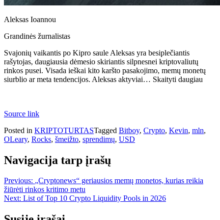
Aleksas Ioannou
Grandinės žurnalistas
Svajonių vaikantis po Kipro saule Aleksas yra besiplečiantis
rašytojas, daugiausia dėmesio skiriantis silpnesnei kriptovaliutų
rinkos pusei. Visada ieškai kito karšto pasakojimo, memų monetų
siurblio ar meta tendencijos. Aleksas aktyviai… Skaityti daugiau
Source link
Posted in
KRIPTOTURTAS
Tagged
Bitboy
,
Crypto
,
Kevin
,
mln
,
OLeary
,
Rocks
,
šmeižto
,
sprendimų
,
USD
Navigacija tarp įrašų
Previous:
„Cryptonews“ geriausios memų monetos, kurias reikia
žiūrėti rinkos kritimo metu
Next:
List of Top 10 Crypto Liquidity Pools in 2026
Susiję įrašai