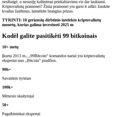
nesibaigė, o nesusiję kaltinimai priekabiavimu vis dar laukiami.
Kriptovaliutų pramonei? Žinia pramonei yra garsi ir aiški: žaiskite
kvailus žaidimus, laimėkite brangius prizus.
TYRINTI:
10 geriausių dirbtinio intelekto kriptovaliutų
monetų, kurias galima investuoti 2025 m
Kodėl galite pasitikėti 99 bitkoinais
10+ metų
Įkurta 2013 m., „99Bitcoin“ komandos nariai yra kriptovaliutų
ekspertai nuo „Bitcoin“ pradžios.
90h+
Savaitinis tyrimas
100k+
Mėnesio skaitytojai
50+
Pagalbininkai ekspertai