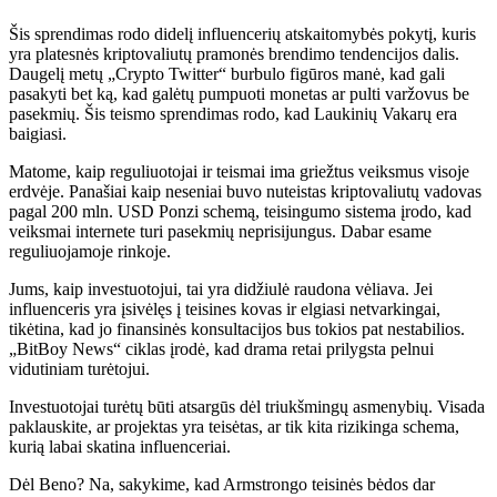
Šis sprendimas rodo didelį influencerių atskaitomybės pokytį, kuris
yra platesnės kriptovaliutų pramonės brendimo tendencijos dalis.
Daugelį metų „Crypto Twitter“ burbulo figūros manė, kad gali
pasakyti bet ką, kad galėtų pumpuoti monetas ar pulti varžovus be
pasekmių. Šis teismo sprendimas rodo, kad Laukinių Vakarų era
baigiasi.
Matome, kaip reguliuotojai ir teismai ima griežtus veiksmus visoje
erdvėje. Panašiai kaip neseniai buvo nuteistas kriptovaliutų vadovas
pagal 200 mln. USD Ponzi schemą, teisingumo sistema įrodo, kad
veiksmai internete turi pasekmių neprisijungus. Dabar esame
reguliuojamoje rinkoje.
Jums, kaip investuotojui, tai yra didžiulė raudona vėliava. Jei
influenceris yra įsivėlęs į teisines kovas ir elgiasi netvarkingai,
tikėtina, kad jo finansinės konsultacijos bus tokios pat nestabilios.
„BitBoy News“ ciklas įrodė, kad drama retai prilygsta pelnui
vidutiniam turėtojui.
Investuotojai turėtų būti atsargūs dėl triukšmingų asmenybių. Visada
paklauskite, ar projektas yra teisėtas, ar tik kita rizikinga schema,
kurią labai skatina influenceriai.
Dėl Beno? Na, sakykime, kad Armstrongo teisinės bėdos dar