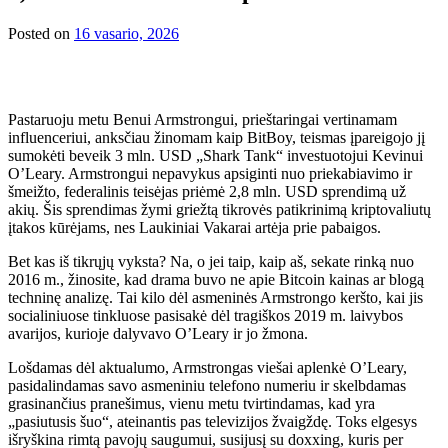
Posted on
16 vasario, 2026
Pastaruoju metu Benui Armstrongui, prieštaringai vertinamam
influenceriui, anksčiau žinomam kaip BitBoy, teismas įpareigojo jį
sumokėti beveik 3 mln. USD „Shark Tank“ investuotojui Kevinui
O’Leary. Armstrongui nepavykus apsiginti nuo priekabiavimo ir
šmeižto, federalinis teisėjas priėmė 2,8 mln. USD sprendimą už
akių. Šis sprendimas žymi griežtą tikrovės patikrinimą kriptovaliutų
įtakos kūrėjams, nes Laukiniai Vakarai artėja prie pabaigos.
Bet kas iš tikrųjų vyksta? Na, o jei taip, kaip aš, sekate rinką nuo
2016 m., žinosite, kad drama buvo ne apie Bitcoin kainas ar blogą
techninę analizę. Tai kilo dėl asmeninės Armstrongo keršto, kai jis
socialiniuose tinkluose pasisakė dėl tragiškos 2019 m. laivybos
avarijos, kurioje dalyvavo O’Leary ir jo žmona.
Lošdamas dėl aktualumo, Armstrongas viešai aplenkė O’Leary,
pasidalindamas savo asmeniniu telefono numeriu ir skelbdamas
grasinančius pranešimus, vienu metu tvirtindamas, kad yra
„pasiutusis šuo“, ateinantis pas televizijos žvaigždę. Toks elgesys
išryškina rimtą pavojų saugumui, susijusį su doxxing, kuris per