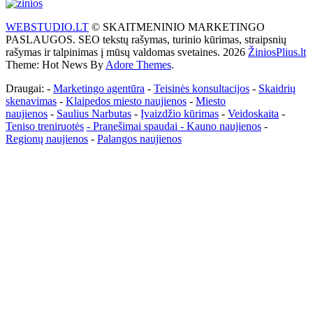
WEBSTUDIO.LT
© SKAITMENINIO MARKETINGO
PASLAUGOS. SEO tekstų rašymas, turinio kūrimas, straipsnių
rašymas ir talpinimas į mūsų valdomas svetaines. 2026
ŽiniosPlius.lt
Theme: Hot News By
Adore Themes
.
Draugai: -
Marketingo agentūra
-
Teisinės konsultacijos
-
Skaidrių
skenavimas
-
Klaipedos miesto naujienos
-
Miesto
naujienos
-
Saulius Narbutas
-
Įvaizdžio kūrimas
-
Veidoskaita
-
Teniso treniruotės
- Pranešimai spaudai -
Kauno naujienos
-
Regionų naujienos
-
Palangos naujienos