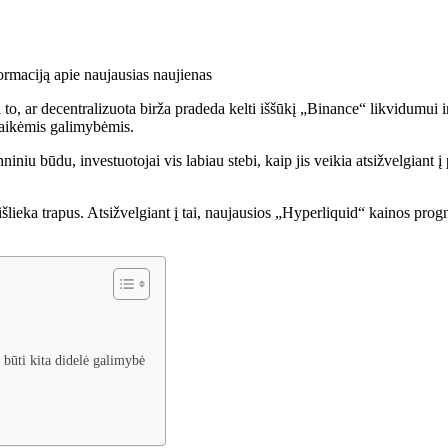
ormaciją apie naujausias naujienas
to, ar decentralizuota birža pradeda kelti iššūkį „Binance“ likvidumui ir
alaikėmis galimybėmis.
iniu būdu, investuotojai vis labiau stebi, kaip jis veikia atsižvelgiant 
lieka trapus. Atsižvelgiant į tai, naujausios „Hyperliquid“ kainos progno
 būti kita didelė galimybė