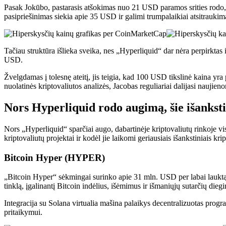
Pasak Jokūbo, pastarasis atšokimas nuo 21 USD paramos srities rodo, kad
pasipriešinimas siekia apie 35 USD ir galimi trumpalaikiai atsitraukim
Tačiau struktūra išlieka sveika, nes „Hyperliquid“ dar nėra perpirktas i
USD.
Žvelgdamas į tolesnę ateitį, jis teigia, kad 100 USD tikslinė kaina yr
nuolatinės kriptovaliutos analizės, Jacobas reguliariai dalijasi nauji
Nors Hyperliquid rodo augimą, šie išanksti
Nors „Hyperliquid“ sparčiai augo, dabartinėje kriptovaliutų rinkoje vi
kriptovaliutų projektai ir kodėl jie laikomi geriausiais išankstiniais kr
Bitcoin Hyper (HYPER)
„Bitcoin Hyper“ sėkmingai surinko apie 31 mln. USD per labai lauktą i
tinklą, įgalinantį Bitcoin indėlius, išėmimus ir išmaniųjų sutarčių dieg
Integracija su Solana virtualia mašina palaikys decentralizuotas progra
pritaikymui.