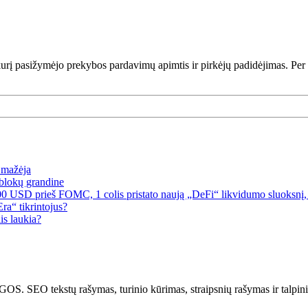
rį pasižymėjo prekybos pardavimų apimtis ir pirkėjų padidėjimas. Per p
a mažėja
blokų grandine
00 USD prieš FOMC, 1 colis pristato naują „DeFi“ likvidumo sluoksnį, 
a“ tikrintojus?
is laukia?
kstų rašymas, turinio kūrimas, straipsnių rašymas ir talpinima