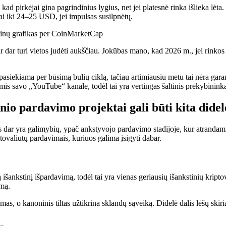
 pirkėjai gina pagrindinius lygius, net jei platesnė rinka išlieka lėta. 
ai iki 24–25 USD, jei impulsas susilpnėtų.
r dar turi vietos judėti aukščiau. Jokūbas mano, kad 2026 m., jei rinkos 
a pasiekiama per būsimą bulių ciklą, tačiau artimiausiu metu tai nėra ga
enomis savo „YouTube“ kanale, todėl tai yra vertingas šaltinis prekybini
nio pardavimo projektai gali būti kita dide
s dar yra galimybių, ypač ankstyvojo pardavimo stadijoje, kur atrandami
iptovaliutų pardavimais, kuriuos galima įsigyti dabar.
šankstinį išpardavimą, todėl tai yra vienas geriausių išankstinių kript
imą.
mas, o kanoninis tiltas užtikrina sklandų sąveiką. Didelė dalis lėšų skir