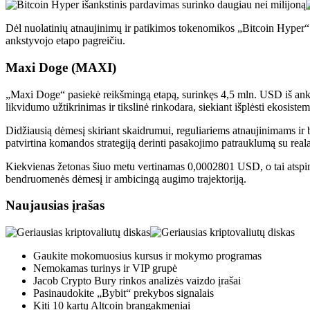
Dėl nuolatinių atnaujinimų ir patikimos tokenomikos „Bitcoin Hyper“ 
ankstyvojo etapo pagreičiu.
Maxi Doge (MAXI)
„Maxi Doge“ pasiekė reikšmingą etapą, surinkęs 4,5 mln. USD iš ankst
likvidumo užtikrinimas ir tikslinė rinkodara, siekiant išplėsti ekosist
Didžiausią dėmesį skiriant skaidrumui, reguliariems atnaujinimams 
patvirtina komandos strategiją derinti pasakojimo patrauklumą su realau
Kiekvienas žetonas šiuo metu vertinamas 0,0002801 USD, o tai atspind
bendruomenės dėmesį ir ambicingą augimo trajektoriją.
Naujausias įrašas
Gaukite mokomuosius kursus ir mokymo programas
Nemokamas turinys ir VIP grupė
Jacob Crypto Bury rinkos analizės vaizdo įrašai
Pasinaudokite „Bybit“ prekybos signalais
Kiti 10 kartų Altcoin brangakmeniai