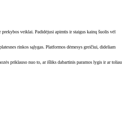
 prekybos veiklai. Padidėjusi apimtis ir staigus kainų šuolis vėl
į platesnes rinkos sąlygas. Platformos dėmesys greičiui, dideliam
zės priklauso nuo to, ar išliks dabartinis paramos lygis ir ar toliau