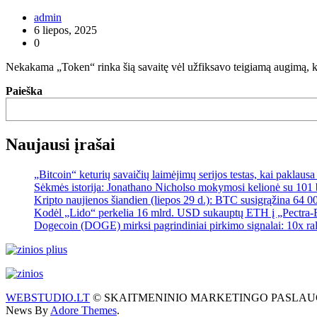
admin
6 liepos, 2025
0
Nekakama „Token“ rinka šią savaitę vėl užfiksavo teigiamą augimą, ku
Paieška
Naujausi įrašai
„Bitcoin“ keturių savaičių laimėjimų serijos testas, kai paklaus
Sėkmės istorija: Jonathano Nicholso mokymosi kelionė su 101 
Kripto naujienos šiandien (liepos 29 d.): BTC susigrąžina 64 0
Kodėl „Lido“ perkelia 16 mlrd. USD sukauptų ETH į „Pectra-Er
Dogecoin (DOGE) mirksi pagrindiniai pirkimo signalai: 10x ral
WEBSTUDIO.LT
© SKAITMENINIO MARKETINGO PASLAUGOS. SEO te
News By
Adore Themes
.