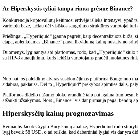
Ar Hiperskystis tyliai tampa rimta grėsme Binance?
Konkurencija kriptovaliutų keitimosi erdvėje išlieka intensyvi, ypač t
vartotojų bazę, tačiau dėl visiškos saugojimo struktūros vartotojai turi 
Priešingai, „Hyperliquid“ įgauna pagreitį kaip decentralizuota birža, s
etapą, aplenkdamas „Binance“ pagal likvidumą kainų nustatymo srityj
Duomenys, lyginantys abi platformas, rodo, kad „Hyperliquid“ siūlo ma
su HIP-3 atnaujinimu, kuris leidžia vartotojams pradėti nuolatines ri
Nuo pat jos paleidimo atviras susidomėjimas platforma išaugo nuo maž
sidabras, paklausa. Dėl to „Hyperliquid“ prekybos apimties dalis, pal
Platformos didelio našumo blokų grandinė taip pat įgalina trumpesnį ba
atšaukti užsakymus. Nors „Binance“ vis dar pirmauja pagal bendrą apimt
Hiperskysčių kainų prognozavimas
Remiantis Jacob Crypto Bury kainų analize, Hyperliquid rodo stipryb
lygį beveik 58 USD, o tai reiškia, kad dabartiniai lygiai vis dar yra di