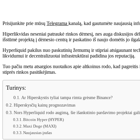
Prisijunkite prie mūsų
Telegrama
kanalą, kad gautumėte naujausią inf
Hiperlikvidas neseniai patraukė rinkos dėmesį, nes auga diskusijos dėl 
išstūmė projektą į dėmesio centrą ir paskatino iš naujo domėtis jo ilg
Hyperliquid pakilus nuo paskutinių žemumų ir stipriai atsigaunant techn
likvidumui ir decentralizuotai infrastruktūrai padidina jos reputaciją.
Tuo pačiu metu atsargios nuotaikos apie altkoinus rodo, kad pagreitis iš
stiprės rinkos pasitikėjimas.
Turinys:
Ar Hiperskystis tyliai tampa rimta grėsme Binance?
Hiperskysčių kainų prognozavimas
Nors Hyperliquid rodo augimą, šie išankstinio pardavimo projektai gali
Bitcoin Hyper (HYPER)
Maxi Doge (MAXI)
Naujausias įrašas