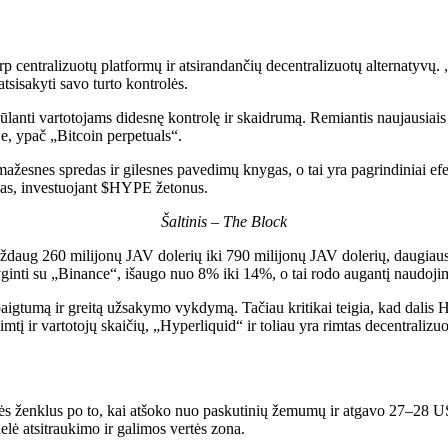
arp centralizuotų platformų ir atsirandančių decentralizuotų alternatyv
atsisakyti savo turto kontrolės.
iūlanti vartotojams didesnę kontrolę ir skaidrumą. Remiantis naujausiais 
e, ypač „Bitcoin perpetuals“.
žesnes spredas ir gilesnes pavedimų knygas, o tai yra pagrindiniai efe
nkas, investuojant $HYPE žetonus.
Šaltinis – The Block
daug 260 milijonų JAV dolerių iki 790 milijonų JAV dolerių, daugiausi
yginti su „Binance“, išaugo nuo 8% iki 14%, o tai rodo augantį naudoji
igtumą ir greitą užsakymo vykdymą. Tačiau kritikai teigia, kad dalis Hy
į ir vartotojų skaičių, „Hyperliquid“ ir toliau yra rimtas decentralizu
ės ženklus po to, kai atšoko nuo paskutinių žemumų ir atgavo 27–28 US
delė atsitraukimo ir galimos vertės zona.