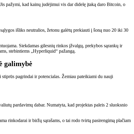
Jis pažymi, kad kainų judėjimui vis dar didelę įtaką daro Bitcoin, o
sąlygos išliks neutralios, žetonu galėtų prekiauti į šoną nuo 20 iki 30
rantuojama. Siekdamas gilesnių rinkos įžvalgų, prekybos sąrankų ir
nkams, stebintiems „Hyperliquid“ pažangą.
lė galimybė
 stiprūs pagrindai ir potencialas. Žemiau pateikiami du nauji
ovaliutų pardavimų dabar. Numatyta, kad projektas paleis 2 sluoksnio
iama rinkodarai ir biržų sąrašams, o tai rodo tvirtą pasirengimą plačiam