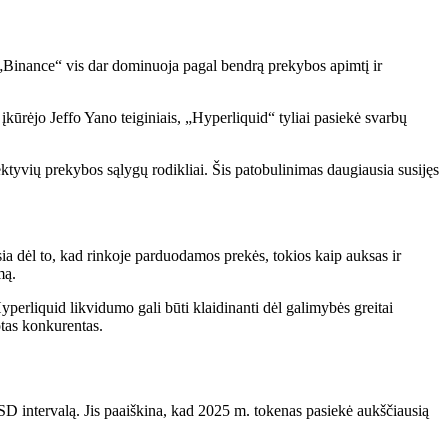
ų. „Binance“ vis dar dominuoja pagal bendrą prekybos apimtį ir
įkūrėjo Jeffo Yano teiginiais, „Hyperliquid“ tyliai pasiekė svarbų
ktyvių prekybos sąlygų rodikliai. Šis patobulinimas daugiausia susijęs
a dėl to, kad rinkoje parduodamos prekės, tokios kaip auksas ir
mą.
perliquid likvidumo gali būti klaidinanti dėl galimybės greitai
otas konkurentas.
D intervalą. Jis paaiškina, kad 2025 m. tokenas pasiekė aukščiausią