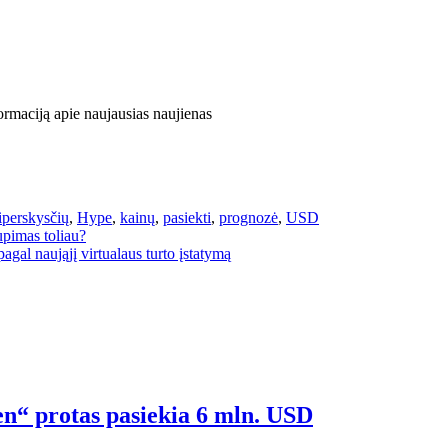
ormaciją apie naujausias naujienas
perskysčių
,
Hype
,
kainų
,
pasiekti
,
prognozė
,
USD
upimas toliau?
agal naująjį virtualaus turto įstatymą
en“ protas pasiekia 6 mln. USD