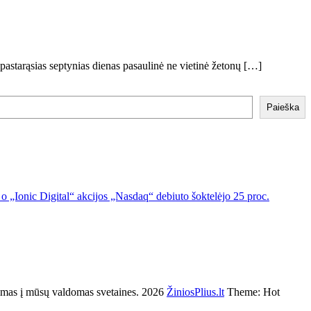
astarąsias septynias dienas pasaulinė ne vietinė žetonų […]
Paieška
o „Ionic Digital“ akcijos „Nasdaq“ debiuto šoktelėjo 25 proc.
s į mūsų valdomas svetaines. 2026
ŽiniosPlius.lt
Theme: Hot