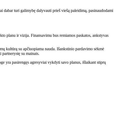
ai dabar turi galimybę dalyvauti prieš viešą paleidimą, pasinaudodami
kto planu ir vizija. Finansavimu bus remiamos paskatos, ankstyvas
emų kultūrą su apčiuopiama nauda. Išankstinio pardavimo sėkmė
i partnerystę su mainais.
e yra pasirengęs agresyviai vykdyti savo planus, išlaikant stiprų