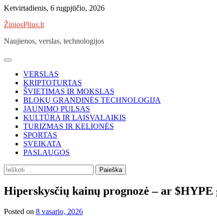
Skip
Ketvirtadienis, 6 rugpjūčio, 2026
to
ŽiniosPlius.lt
content
Naujienos, verslas, technologijos
VERSLAS
KRIPTOTURTAS
ŠVIETIMAS IR MOKSLAS
BLOKŲ GRANDINĖS TECHNOLOGIJA
JAUNIMO PULSAS
KULTŪRA IR LAISVALAIKIS
TURIZMAS IR KELIONĖS
SPORTAS
SVEIKATA
PASLAUGOS
Ieškoti:
Hiperskysčių kainų prognozė – ar $HYPE g
Posted on
8 vasario, 2026