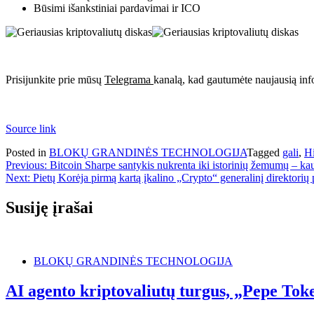
Būsimi išankstiniai pardavimai ir ICO
Prisijunkite prie mūsų
Telegrama
kanalą, kad gautumėte naujausią inf
Source link
Posted in
BLOKŲ GRANDINĖS TECHNOLOGIJA
Tagged
gali
,
Hi
Navigacija
Previous:
Bitcoin Sharpe santykis nukrenta iki istorinių žemumų – ka
Next:
Pietų Korėja pirmą kartą įkalino „Crypto“ generalinį direktorių p
tarp
įrašų
Susiję įrašai
BLOKŲ GRANDINĖS TECHNOLOGIJA
AI agento kriptovaliutų turgus, „Pepe Tok