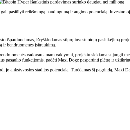
gali pasiūlyti reikšmingą naudingumą ir augimo potencialą. Investuotoj
o išparduodamas, išryškindamas stiprų investuotojų pasitikėjimą proje
emą ir bendruomenės įsitraukimą.
ir bendruomenės vadovaujamam valdymui, projektu siekiama sujungti m
s pasaulio funkcijomis, padėti Maxi Doge paspartinti plėtrą ir užtikrint
i jo ankstyvosios stadijos potencialą. Turėdamas šį pagrindą, Maxi Dog