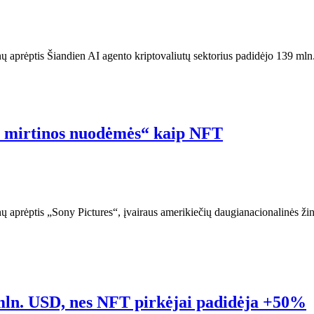
nų aprėptis Šiandien AI agento kriptovaliutų sektorius padidėjo 139 mln
os mirtinos nuodėmės“ kaip NFT
ų aprėptis „Sony Pictures“, įvairaus amerikiečių daugianacionalinės žin
mln. USD, nes NFT pirkėjai padidėja +50%